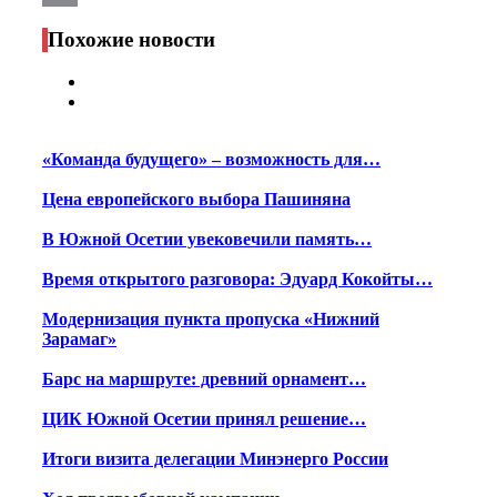
Print
Похожие новости
«Команда будущего» – возможность для…
Цена европейского выбора Пашиняна
В Южной Осетии увековечили память…
Время открытого разговора: Эдуард Кокойты…
Модернизация пункта пропуска «Нижний
Зарамаг»
Барс на маршруте: древний орнамент…
ЦИК Южной Осетии принял решение…
Итоги визита делегации Минэнерго России