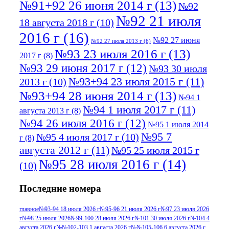
№91+92 26 июня 2014 г
(13)
№92
№92 21 июля
18 августа 2018 г
(10)
2016 г
(16)
№92 27 июня
№92 27 июля 2013 г
(6)
№93 23 июля 2016 г
(13)
2017 г
(8)
№93 29 июня 2017 г
(12)
№93 30 июля
№93+94 23 июля 2015 г
(11)
2013 г
(10)
№93+94 28 июня 2014 г
(13)
№94 1
№94 1 июля 2017 г
(11)
августа 2013 г
(8)
№94 26 июля 2016 г
(12)
№95 1 июля 2014
№95 7
№95 4 июля 2017 г
(10)
г
(8)
августа 2012 г
(11)
№95 25 июля 2015 г
№95 28 июля 2016 г
(14)
(10)
№95+96 3 августа 2013 г
(11)
№96 6
Последние номера
№96 9 августа 2012
июля 2017 г
(11)
г
(13)
№96+97 3
№96 28 июля 2015 г
(9)
главное
№93-94 18 июля 2026 г
№95-96 21 июля 2026 г
№97 23 июля 2026
г
№98 25 июля 2026
№99-100 28 июля 2026 г
№101 30 июля 2026 г
№104 4
№96+97 30 июля
июля 2014 г
(10)
августа 2026 г
№№102-103 1 августа 2026 г
№№105-106 6 августа 2026 г