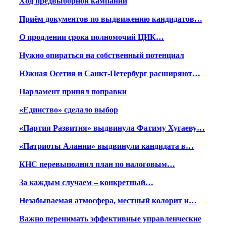
Ход предвыборной кампании
Приём документов по выдвижению кандидатов…
О продлении срока полномочий ЦИК…
Нужно опираться на собственный потенциал
Южная Осетия и Санкт-Петербург расширяют…
Парламент принял поправки
«Единство» сделало выбор
«Партия Развития» выдвинула Фатиму Хугаеву…
«Патриоты Алании» выдвинули кандидата в…
КНС перевыполнил план по налоговым…
За каждым случаем – конкретный…
Незабываемая атмосфера, местный колорит и…
Важно перенимать эффективные управленческие