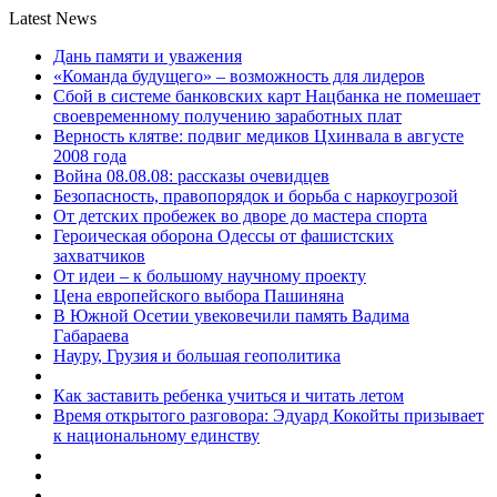
Latest News
Дань памяти и уважения
«Команда будущего» – возможность для лидеров
Сбой в системе банковских карт Нацбанка не помешает
своевременному получению заработных плат
Верность клятве: подвиг медиков Цхинвала в августе
2008 года
Война 08.08.08: рассказы очевидцев
Безопасность, правопорядок и борьба с наркоугрозой
От детских пробежек во дворе до мастера спорта
Героическая оборона Одессы от фашистских
захватчиков
От идеи – к большому научному проекту
Цена европейского выбора Пашиняна
В Южной Осетии увековечили память Вадима
Габараева
Науру, Грузия и большая геополитика
Как заставить ребенка учиться и читать летом
Время открытого разговора: Эдуард Кокойты призывает
к национальному единству