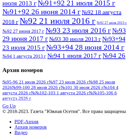
№91+92 21 июля 2015 г
июля 2013 г
№91+92 26 июня 2014 г
№92 18 августа
№92 21 июля 2016 г
2018 г
№92 27 июля 2013 г
№93 23 июля 2016 г
№93
№92 27 июня 2017 г
29 июня 2017 г
№93+94
№93 30 июля 2013 г
№93+94 28 июня 2014 г
23 июля 2015 г
№94 26
№94 1 июля 2017 г
№94 1 августа 2013 г
июля 2016 г
№95 4 июля 2017 г
№95 1 июля 2014 г
Архив номеров
№95 7 августа 2012 г
№95 25 июля 2015 г
№95 28 июля 2016 г
№95+96 3 августа
№95-96 21 июля 2026 г
№97 23 июля 2026 г
№98 25 июля
2026
№99-100 28 июля 2026 г
№101 30 июля 2026 г
№104 4
№96 9 августа
2013 г
№96 6 июля 2017 г
августа 2026 г
№№102-103 1 августа 2026 г
№№105-106 6
2012 г
№96+97 3 июля 2014 г
августа 2026 г
№96 28 июля 2015 г
ПОСМОТРЕТЬ ВСЕ
№96+97 30 июля 2016 г
№97
Go Up
№97 6 августа 2013 г
© 2018-2023. Газета "Южная Осетия". Все права защищены
№97 11 августа 2012 г
8 июля 2017 г
PDF-Архив
№97 30 июля 2015 г
№98 1 августа 2015 г
Архив номеров
Видео
№98 2 августа 2016 г
№98 5 июля 2014 г
№98 8