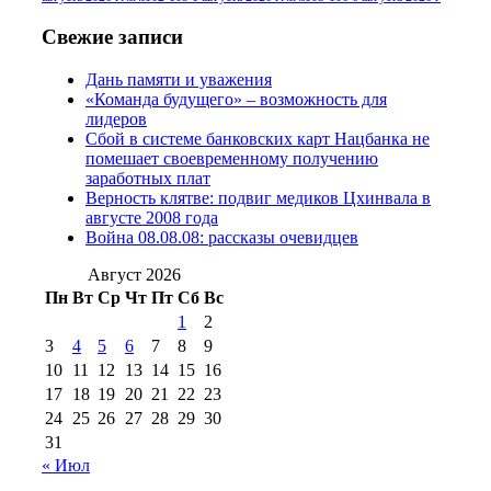
2016 г
(13)
№97 8
№97 6 августа 2013 г
(6)
Свежие записи
№97 11 августа
июля 2017 г
(13)
Дань памяти и уважения
2012 г
(15)
№97 30 июля 2015 г
«Команда будущего» – возможность для
(15)
лидеров
№98 1 августа 2015 г
(10)
№98 2
Сбой в системе банковских карт Нацбанка не
августа 2016 г
(10)
№98 5 июля 2014 г
(10)
помешает своевременному получению
№98 14
заработных плат
№98 8 августа 2013 г
(9)
Верность клятве: подвиг медиков Цхинвала в
августа 2012 г
(14)
августе 2008 года
№98+99 11 июля
Война 08.08.08: рассказы очевидцев
№99 4 августа
2017 г
(9)
№99 4 августа 2015 г
(6)
2016 г
(12)
№99 16
Август 2026
№99 8 июля 2014 г
(9)
Пн
Вт
Ср
Чт
Пт
Сб
Вс
№99+100 10
августа 2012 г
(11)
1
2
августа 2013 г
(12)
3
4
5
6
7
8
9
10
11
12
13
14
15
16
17
18
19
20
21
22
23
24
25
26
27
28
29
30
31
« Июл