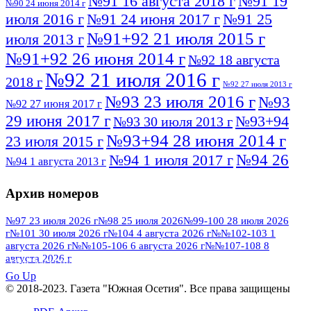
№91 16 августа 2018 г
№91 19
№90 24 июня 2014 г
июля 2016 г
№91 24 июня 2017 г
№91 25
№91+92 21 июля 2015 г
июля 2013 г
№91+92 26 июня 2014 г
№92 18 августа
№92 21 июля 2016 г
2018 г
№92 27 июля 2013 г
№93 23 июля 2016 г
№93
№92 27 июня 2017 г
29 июня 2017 г
№93+94
№93 30 июля 2013 г
№93+94 28 июня 2014 г
23 июля 2015 г
№94 26
№94 1 июля 2017 г
№94 1 августа 2013 г
июля 2016 г
№95 4 июля 2017 г
№95 1 июля 2014 г
Архив номеров
№95 7 августа 2012 г
№95 25 июля 2015 г
№95 28 июля 2016 г
№95+96 3 августа
№97 23 июля 2026 г
№98 25 июля 2026
№99-100 28 июля 2026
г
№101 30 июля 2026 г
№104 4 августа 2026 г
№№102-103 1
№96 9 августа
2013 г
№96 6 июля 2017 г
августа 2026 г
№№105-106 6 августа 2026 г
№№107-108 8
2012 г
№96+97 3 июля 2014 г
августа 2026 г
№96 28 июля 2015 г
ПОСМОТРЕТЬ ВСЕ
№96+97 30 июля 2016 г
№97
Go Up
№97 6 августа 2013 г
© 2018-2023. Газета "Южная Осетия". Все права защищены
№97 11 августа 2012 г
8 июля 2017 г