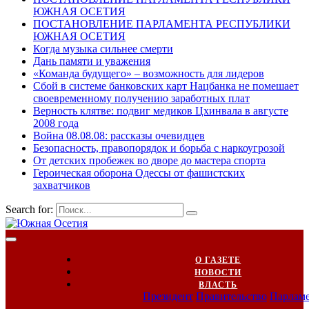
ЮЖНАЯ ОСЕТИЯ
ПОСТАНОВЛЕНИЕ ПАРЛАМЕНТА РЕСПУБЛИКИ
ЮЖНАЯ ОСЕТИЯ
Когда музыка сильнее смерти
Дань памяти и уважения
«Команда будущего» – возможность для лидеров
Сбой в системе банковских карт Нацбанка не помешает
своевременному получению заработных плат
Верность клятве: подвиг медиков Цхинвала в августе
2008 года
Война 08.08.08: рассказы очевидцев
Безопасность, правопорядок и борьба с наркоугрозой
От детских пробежек во дворе до мастера спорта
Героическая оборона Одессы от фашистских
захватчиков
Search for:
О ГАЗЕТЕ
НОВОСТИ
ВЛАСТЬ
Президент
Правительство
Парлам