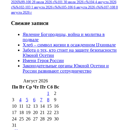
2026
№99-100 28 июля 2026 г
№101 30 июля 2026 г
№104 4 августа 2026
№96+97 30 июля
июля 2014 г
(10)
г
№№102-103 1 августа 2026 г
№№105-106 6 августа 2026 г
№№107-108 8
2016 г
(13)
№97 8
августа 2026 г
№97 6 августа 2013 г
(6)
№97 11 августа
июля 2017 г
(13)
Свежие записи
2012 г
(15)
№97 30 июля 2015 г
Явление Богородицы, война и молитва в
(15)
подвале
№98 1 августа 2015 г
(10)
№98 2
Хлеб – символ жизни в осажденном Цхинвале
августа 2016 г
(10)
№98 5 июля 2014 г
(10)
Забота о тех, кто стоит на защите безопасности
№98 14
Южной Осетии
№98 8 августа 2013 г
(9)
Имени Героя России
августа 2012 г
(14)
Законодательные органы Южной Осетии и
№98+99 11 июля
России развивают сотрудничество
№99 4 августа
2017 г
(9)
№99 4 августа 2015 г
(6)
2016 г
(12)
№99 16
Август 2026
№99 8 июля 2014 г
(9)
Пн
Вт
Ср
Чт
Пт
Сб
Вс
№99+100 10
августа 2012 г
(11)
1
2
августа 2013 г
(12)
3
4
5
6
7
8
9
10
11
12
13
14
15
16
17
18
19
20
21
22
23
24
25
26
27
28
29
30
31