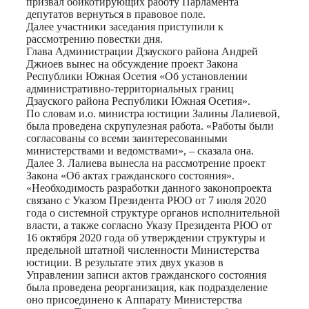
призвал бойкотирующих работу Парламента
депутатов вернуться в правовое поле.
Далее участники заседания приступили к
рассмотрению повестки дня.
Глава Администрации Дзауского района Андрей
Джиоев вынес на обсуждение проект Закона
Республики Южная Осетия «Об установлении
административно-территориальных границ
Дзауского района Республики Южная Осетия».
По словам и.о. министра юстиции Залины Лалиевой,
была проведена скрупулезная работа. «Работы были
согласованы со всеми заинтересованными
министерствами и ведомствами», – сказала она.
Далее З. Лалиева вынесла на рассмотрение проект
Закона «Об актах гражданского состояния».
«Необходимость разработки данного законопроекта
связано с Указом Президента РЮО от 7 июля 2020
года о системной структуре органов исполнительной
власти, а также согласно Указу Президента РЮО от
16 октября 2020 года об утверждении структуры и
предельной штатной численности Министерства
юстиции. В результате этих двух указов в
Управлении записи актов гражданского состояния
была проведена реорганизация, как подразделение
оно присоединено к Аппарату Министерства