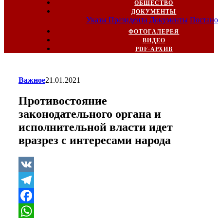
ОБЩЕСТВО
ДОКУМЕНТЫ
Указы Президента
Документы
Постано
ФОТОГАЛЕРЕЯ
ВИДЕО
PDF-АРХИВ
Важное
21.01.2021
Противостояние
законодательного органа и
исполнительной власти идет
вразрез с интересами народа
VK
Telegram
Facebook