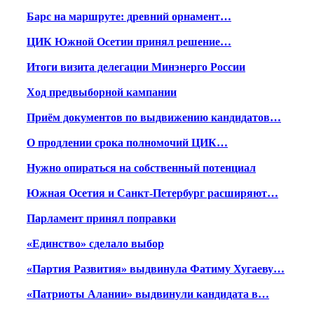
Барс на маршруте: древний орнамент…
ЦИК Южной Осетии принял решение…
Итоги визита делегации Минэнерго России
Ход предвыборной кампании
Приём документов по выдвижению кандидатов…
О продлении срока полномочий ЦИК…
Нужно опираться на собственный потенциал
Южная Осетия и Санкт-Петербург расширяют…
Парламент принял поправки
«Единство» сделало выбор
«Партия Развития» выдвинула Фатиму Хугаеву…
«Патриоты Алании» выдвинули кандидата в…