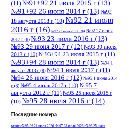
№91+92 21 июля 2015 г
(13)
(11)
№91+92 26 июня 2014 г
(13)
№92
№92 21 июля
18 августа 2018 г
(10)
2016 г
(16)
№92 27 июня
№92 27 июля 2013 г
(6)
№93 23 июля 2016 г
(13)
2017 г
(8)
№93 29 июня 2017 г
(12)
№93 30 июля
№93+94 23 июля 2015 г
(11)
2013 г
(10)
№93+94 28 июня 2014 г
(13)
№94 1
№94 1 июля 2017 г
(11)
августа 2013 г
(8)
№94 26 июля 2016 г
(12)
№95 1 июля 2014
№95 7
№95 4 июля 2017 г
(10)
г
(8)
августа 2012 г
(11)
№95 25 июля 2015 г
№95 28 июля 2016 г
(14)
(10)
№95+96 3 августа 2013 г
(11)
№96 6
Последние номера
№96 9 августа 2012
июля 2017 г
(11)
г
(13)
№96+97 3
№96 28 июля 2015 г
(9)
главное
№95-96 21 июля 2026 г
№97 23 июля 2026 г
№98 25 июля