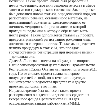
юстиции. Также проект Закона был разработан в
целях усовершенствования законодательства в сфере
записи актов гражданского состояния. Законопроект
был дополнен новой статьей, определяющей порядок
регистрации ребенка, оставленного матерью, не
предъявившей документа, удостоверяющего ее
личность медицинской организации, в которой
проходили роды или в которую обратилась мать
после родов. Также дополняется статьей 22 проекта,
предусматривающей регистрацию рождения лица,
достигшего совершеннолетия. Также мы определяем
четкую процедуру в статье 61, это порядок
государственной регистрации при перемене имени»,
– доложила она.
Далее З. Лалиева вынесла на обсуждение вопрос о
Плане законопроектной деятельности Правительства
Республики Южная Осетия на первое полугодие 2021
года. По ее словам, проект плана на первое
полугодие небольшой, но в течение полугодия
министерства и ведомства представят и другие
проекты, дополнят этот план.
На рассмотрение был вынесен также проект
распоряжения о выделении денежных средств из
Резервного фонда Правительства РЮО для
осуществления выплат работникам РММЦ,