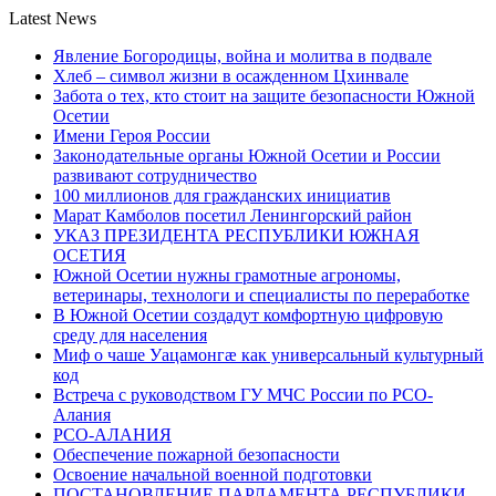
Latest News
Явление Богородицы, война и молитва в подвале
Хлеб – символ жизни в осажденном Цхинвале
Забота о тех, кто стоит на защите безопасности Южной
Осетии
Имени Героя России
Законодательные органы Южной Осетии и России
развивают сотрудничество
100 миллионов для гражданских инициатив
Марат Камболов посетил Ленингорский район
УКАЗ ПРЕЗИДЕНТА РЕСПУБЛИКИ ЮЖНАЯ
ОСЕТИЯ
Южной Осетии нужны грамотные агрономы,
ветеринары, технологи и специалисты по переработке
В Южной Осетии создадут комфортную цифровую
среду для населения
Миф о чаше Уацамонгæ как универсальный культурный
код
Встреча с руководством ГУ МЧС России по РСО-
Алания
РСО-АЛАНИЯ
Обеспечение пожарной безопасности
Освоение начальной военной подготовки
ПОСТАНОВЛЕНИЕ ПАРЛАМЕНТА РЕСПУБЛИКИ