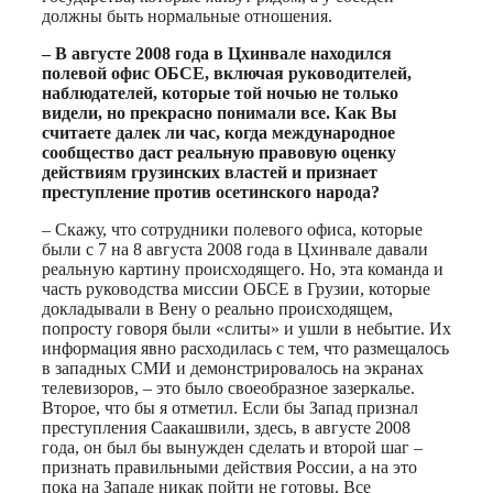
должны быть нормальные отношения.
– В августе 2008 года в Цхинвале находился
полевой офис ОБСЕ, включая руководителей,
наблюдателей, которые той ночью не только
видели, но прекрасно понимали все. Как Вы
считаете далек ли час, когда международное
сообщество даст реальную правовую оценку
действиям грузинских властей и признает
преступление против осетинского народа?
– Скажу, что сотрудники полевого офиса, которые
были с 7 на 8 августа 2008 года в Цхинвале давали
реальную картину происходящего. Но, эта команда и
часть руководства миссии ОБСЕ в Грузии, которые
докладывали в Вену о реально происходящем,
попросту говоря были «слиты» и ушли в небытие. Их
информация явно расходилась с тем, что размещалось
в западных СМИ и демонстрировалось на экранах
телевизоров, – это было своеобразное зазеркалье.
Второе, что бы я отметил. Если бы Запад признал
преступления Саакашвили, здесь, в августе 2008
года, он был бы вынужден сделать и второй шаг –
признать правильными действия России, а на это
пока на Западе никак пойти не готовы. Все