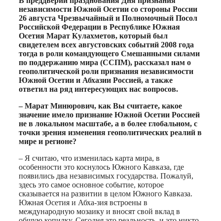
В преддверии празднования Дня признания
независимости Южной Осетии со стороны России
26 августа Чрезвычайный и Полномочный Посол
Российской Федерации в Республике Южная
Осетия Марат Кулахметов, который был
свидетелем всех августовских событий 2008 года
тогда в роли командующего Смешанными силами
по поддержанию мира (ССПМ), рассказал нам о
геополитической роли признания независимости
Южной Осетии и Абхазии Россией, а также
ответил на ряд интересующих нас вопросов.
– Марат Минюрович, как Вы считаете, какое
значение имело признание Южной Осетии Россией
не в локальном масштабе, а в более глобальном, с
точки зрения изменения геополитических реалий в
мире и регионе?
– Я считаю, что изменилась карта мира, в
особенности это коснулось Южного Кавказа, где
появились два независимых государства. Пожалуй,
здесь это самое основное событие, которое
сказывается на развитии в целом Южного Кавказа.
Южная Осетия и Абха-зия встроены в
международную мозаику и вносят свой вклад в
общую копилку. Сегодня это реальность, и это никто