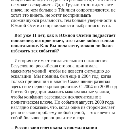
не может оспаривать. Да, в Грузии хотят видеть все
иначе, но чем больше в Тбилиси сопротивляются, не
хотят это видеть, не хотят воспринимать
сложившуюся реальность, тем больше уверенности в
Южной Осетии о правильности выбранного пути.
– Вот уже 11 лет, как в Южной Осетии подрастает
поколение, которое знает, что такое война только
понаслышке. Как Вы полагаете, можно ли было
избежать тех событий?
– История не имеет сослагательного наклонения.
Безусловно, российская сторона принимала
максимум усилий, чтобы не довести ситуацию до
эскалации. Мы помним, был еще и 2004 год, когда
только пришедший к власти Саакашвили развязал
здесь свое первое кровопролитие. С 2004 по 2008 год
Россией предпринимались максимальные усилия,
чтобы конфликт разрешался исключительно в
политическом ключе. Но события августа 2008 года
наглядно показали, что, когда одна из сторон желает
решить свою проблему любой ценой, – это влечет за
собой большое кровопролитие и горе.
– Россия заинтересована в нормализации