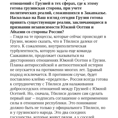
отношений с Грузией в тех сферах, где к этому
готова грузинская сторона, при учете
политических реалий, сложившихся в Закавказье.
Насколько на Ваш взгляд сегодня Грузия готова
принять существующие реалии, заключающиеся в
признании независимости Южной Осетии и
Абхазии со стороны России?
– Глядя на те процессы, которые сейчас происходят в
Грузии, можно сказать, что в Тбилиси далеки от
этого. К сожалению, внутриполитическая
турбулентность, которую задала еще команда
Саакашвили, продолжает сказываться на
двусторонних отношениях Южной Осетии и Грузии.
Планка антироссийской и антиосетинской истерии
не опускается на протяжении многих лет. Здравый
подход исключается. В противном случае, будет
поставлено клеймо «предатель». Россия всегда готова
к сотрудничеству с Тбилиси для налаживания
добрососедских отношений между Грузией с Южной
Осетией. Но, сначала, Тбилиси должен сам сделать
первый шаг – подписать соглашение о неприменении
силы в отношении республики. Это понимание
должно быть не только у официального Тбилиси, но
и у грузинского народа. Это два соседних
государства, которые живут рядом, а у соседей