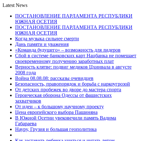
Latest News
ПОСТАНОВЛЕНИЕ ПАРЛАМЕНТА РЕСПУБЛИКИ
ЮЖНАЯ ОСЕТИЯ
ПОСТАНОВЛЕНИЕ ПАРЛАМЕНТА РЕСПУБЛИКИ
ЮЖНАЯ ОСЕТИЯ
Когда музыка сильнее смерти
Дань памяти и уважения
«Команда будущего» – возможность для лидеров
Сбой в системе банковских карт Нацбанка не помешает
своевременному получению заработных плат
Верность клятве: подвиг медиков Цхинвала в августе
2008 года
Война 08.08.08: рассказы очевидцев
Безопасность, правопорядок и борьба с наркоугрозой
От детских пробежек во дворе до мастера спорта
Героическая оборона Одессы от фашистских
захватчиков
От идеи – к большому научному проекту
Цена европейского выбора Пашиняна
В Южной Осетии увековечили память Вадима
Габараева
Науру, Грузия и большая геополитика
Как заставить ребенка учиться и читать летом