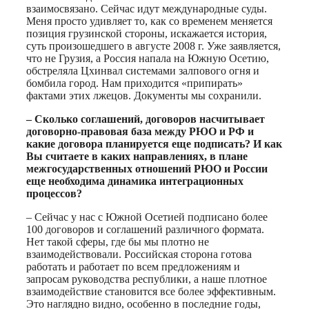
взаимосвязано. Сейчас идут международные суды.
Меня просто удивляет то, как со временем меняется
позиция грузинской стороны, искажается история,
суть произошедшего в августе 2008 г. Уже заявляется,
что не Грузия, а Россия напала на Южную Осетию,
обстреляла Цхинвал системами залпового огня и
бомбила город. Нам приходится «припирать»
фактами этих лжецов. Документы мы сохранили.
– Сколько соглашений, договоров насчитывает
договорно-правовая база между РЮО и РФ и
какие договора планируется еще подписать? И как
Вы считаете в каких направлениях, в плане
межгосударственных отношений РЮО и России
еще необходима динамика интеграционных
процессов?
– Сейчас у нас с Южной Осетией подписано более
100 договоров и соглашений различного формата.
Нет такой сферы, где бы мы плотно не
взаимодействовали. Российская сторона готова
работать и работает по всем предложениям и
запросам руководства республики, а наше плотное
взаимодействие становится все более эффективным.
Это наглядно видно, особенно в последние годы,