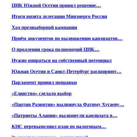
ЦИК Южной Осетии принял решение…
Итоги визита делегации Минэнерго России
Ход предвыборной кампании
Приём документов по выдвижению кандидатов…
О продлении срока полномочий ЦИК…
Нужно опираться на собственный потенциал
Южная Осетия и Санкт-Петербург расширяют…
Парламент принял поправки
«Единство» сделало выбор
«Партия Развития» выдвинула Фатиму Хугаеву…
«Патриоты Алании» выдвинули кандидата в…
КНС перевыполнил план по налоговым…