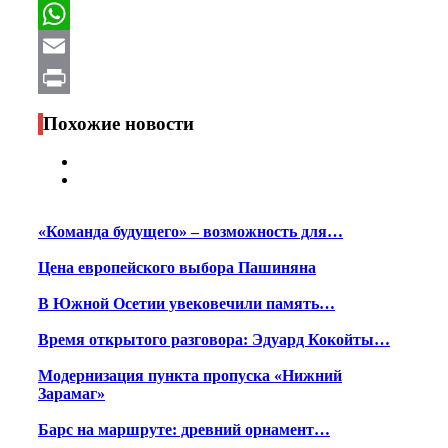
Facebook
WhatsApp
Email
Print
Похожие новости
«Команда будущего» – возможность для…
Цена европейского выбора Пашиняна
В Южной Осетии увековечили память…
Время открытого разговора: Эдуард Кокойты…
Модернизация пункта пропуска «Нижний
Зарамаг»
Барс на маршруте: древний орнамент…