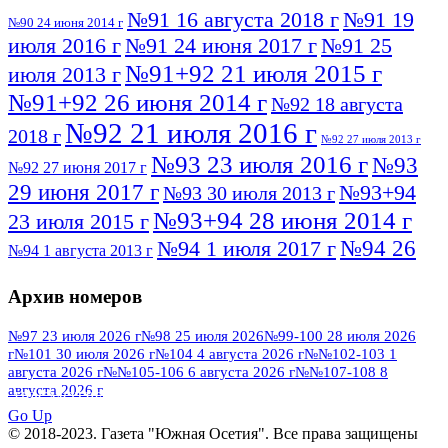
№91 16 августа 2018 г
№91 19
№90 24 июня 2014 г
июля 2016 г
№91 24 июня 2017 г
№91 25
№91+92 21 июля 2015 г
июля 2013 г
№91+92 26 июня 2014 г
№92 18 августа
№92 21 июля 2016 г
2018 г
№92 27 июля 2013 г
№93 23 июля 2016 г
№93
№92 27 июня 2017 г
29 июня 2017 г
№93+94
№93 30 июля 2013 г
№93+94 28 июня 2014 г
23 июля 2015 г
№94 26
№94 1 июля 2017 г
№94 1 августа 2013 г
июля 2016 г
№95 4 июля 2017 г
№95 1 июля 2014 г
Архив номеров
№95 7 августа 2012 г
№95 25 июля 2015 г
№95 28 июля 2016 г
№95+96 3 августа
№97 23 июля 2026 г
№98 25 июля 2026
№99-100 28 июля 2026
г
№101 30 июля 2026 г
№104 4 августа 2026 г
№№102-103 1
№96 9 августа
2013 г
№96 6 июля 2017 г
августа 2026 г
№№105-106 6 августа 2026 г
№№107-108 8
2012 г
№96+97 3 июля 2014 г
августа 2026 г
№96 28 июля 2015 г
ПОСМОТРЕТЬ ВСЕ
№96+97 30 июля 2016 г
№97
Go Up
№97 6 августа 2013 г
© 2018-2023. Газета "Южная Осетия". Все права защищены