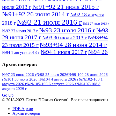
№91+92 21 июля 2015 г
июля 2013 г
№91+92 26 июня 2014 г
№92 18 августа
№92 21 июля 2016 г
2018 г
№92 27 июля 2013 г
№93 23 июля 2016 г
№93
№92 27 июня 2017 г
29 июня 2017 г
№93+94
№93 30 июля 2013 г
№93+94 28 июня 2014 г
23 июля 2015 г
№94 26
№94 1 июля 2017 г
№94 1 августа 2013 г
июля 2016 г
№95 4 июля 2017 г
№95 1 июля 2014 г
Архив номеров
№95 7 августа 2012 г
№95 25 июля 2015 г
№95 28 июля 2016 г
№95+96 3 августа
№97 23 июля 2026 г
№98 25 июля 2026
№99-100 28 июля 2026
г
№101 30 июля 2026 г
№104 4 августа 2026 г
№№102-103 1
№96 9 августа
2013 г
№96 6 июля 2017 г
августа 2026 г
№№105-106 6 августа 2026 г
№№107-108 8
2012 г
№96+97 3 июля 2014 г
августа 2026 г
№96 28 июля 2015 г
ПОСМОТРЕТЬ ВСЕ
№96+97 30 июля 2016 г
№97
Go Up
№97 6 августа 2013 г
© 2018-2023. Газета "Южная Осетия". Все права защищены
№97 11 августа 2012 г
8 июля 2017 г
PDF-Архив
№97 30 июля 2015 г
№98 1 августа 2015 г
Архив номеров