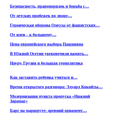
Безопасность, правопорядок и борьба с…
От детских пробежек во дворе…
Героическая оборона Одессы от фашистских…
От идеи – к большому…
Цена европейского выбора Пашиняна
В Южной Осетии увековечили память…
Науру, Грузия и большая геополитика
Как заставить ребенка учиться и…
Время открытого разговора: Эдуард Кокойты…
Модернизация пункта пропуска «Нижний
Зарамаг»
Барс на маршруте: древний орнамент…