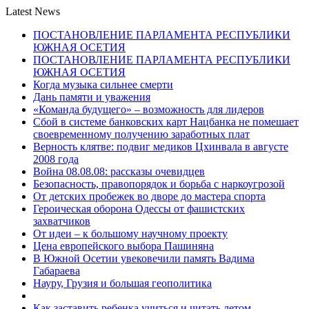
Latest News
ПОСТАНОВЛЕНИЕ ПАРЛАМЕНТА РЕСПУБЛИКИ
ЮЖНАЯ ОСЕТИЯ
ПОСТАНОВЛЕНИЕ ПАРЛАМЕНТА РЕСПУБЛИКИ
ЮЖНАЯ ОСЕТИЯ
Когда музыка сильнее смерти
Дань памяти и уважения
«Команда будущего» – возможность для лидеров
Сбой в системе банковских карт Нацбанка не помешает
своевременному получению заработных плат
Верность клятве: подвиг медиков Цхинвала в августе
2008 года
Война 08.08.08: рассказы очевидцев
Безопасность, правопорядок и борьба с наркоугрозой
От детских пробежек во дворе до мастера спорта
Героическая оборона Одессы от фашистских
захватчиков
От идеи – к большому научному проекту
Цена европейского выбора Пашиняна
В Южной Осетии увековечили память Вадима
Габараева
Науру, Грузия и большая геополитика
Как заставить ребенка учиться и читать летом