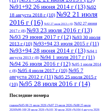
№91+92 26 июня 2014 г
(13)
№92
№92 21 июля
18 августа 2018 г
(10)
2016 г
(16)
№92 27 июня
№92 27 июля 2013 г
(6)
№93 23 июля 2016 г
(13)
2017 г
(8)
№93 29 июня 2017 г
(12)
№93 30 июля
№93+94 23 июля 2015 г
(11)
2013 г
(10)
№93+94 28 июня 2014 г
(13)
№94 1
№94 1 июля 2017 г
(11)
августа 2013 г
(8)
№94 26 июля 2016 г
(12)
№95 1 июля 2014
№95 7
№95 4 июля 2017 г
(10)
г
(8)
августа 2012 г
(11)
№95 25 июля 2015 г
№95 28 июля 2016 г
(14)
(10)
№95+96 3 августа 2013 г
(11)
№96 6
Последние номера
№96 9 августа 2012
июля 2017 г
(11)
г
(13)
№96+97 3
№96 28 июля 2015 г
(9)
главное
№95-96 21 июля 2026 г
№97 23 июля 2026 г
№98 25 июля
2026
№99-100 28 июля 2026 г
№101 30 июля 2026 г
№104 4 августа 2026