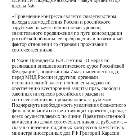
Осетии, и Надежда Рассохина – завуч-организатор
школы №6.
«Проведение конгресса является свидетельством
выхода взаимодействия России и российского
зарубежья на качественно новый уровень,
значительного продвижения по пути консолидации
российской общины, ее превращения в позитивный
фактор отношений со странами проживания
соотечественников.
В Указе Президента В.В. Путина "О мерах по
реализации внешнеполитического курса Российской
Федерации", подписанном 7 мая нынешнего года,
перед МИД России и другими органами
исполнительной власти поставлены задачи по
обеспечению всесторонней защиты прав, свобод и
законных интересов российских граждан и
соотечественников, проживающих за рубежом.
Подчеркнута необходимость увеличения бюджетного
финансирования соответствующих проектов, прежде
всего осуществляемых по линии Правительственной
комиссии по делам соотечественников за рубежом», –
сказал о значении подобных конгрессов заместитель
министра иностранных дел РФ Григорий Карасин.