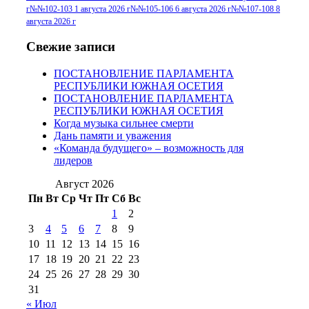
№96+97 30 июля
июля 2014 г
(10)
г
№№102-103 1 августа 2026 г
№№105-106 6 августа 2026 г
№№107-108 8
2016 г
(13)
№97 8
августа 2026 г
№97 6 августа 2013 г
(6)
№97 11 августа
июля 2017 г
(13)
Свежие записи
2012 г
(15)
№97 30 июля 2015 г
ПОСТАНОВЛЕНИЕ ПАРЛАМЕНТА
(15)
РЕСПУБЛИКИ ЮЖНАЯ ОСЕТИЯ
№98 1 августа 2015 г
(10)
№98 2
ПОСТАНОВЛЕНИЕ ПАРЛАМЕНТА
августа 2016 г
(10)
№98 5 июля 2014 г
(10)
РЕСПУБЛИКИ ЮЖНАЯ ОСЕТИЯ
№98 14
Когда музыка сильнее смерти
№98 8 августа 2013 г
(9)
Дань памяти и уважения
августа 2012 г
(14)
«Команда будущего» – возможность для
№98+99 11 июля
лидеров
№99 4 августа
2017 г
(9)
№99 4 августа 2015 г
(6)
2016 г
(12)
№99 16
Август 2026
№99 8 июля 2014 г
(9)
Пн
Вт
Ср
Чт
Пт
Сб
Вс
№99+100 10
августа 2012 г
(11)
1
2
августа 2013 г
(12)
3
4
5
6
7
8
9
10
11
12
13
14
15
16
17
18
19
20
21
22
23
24
25
26
27
28
29
30
31
« Июл