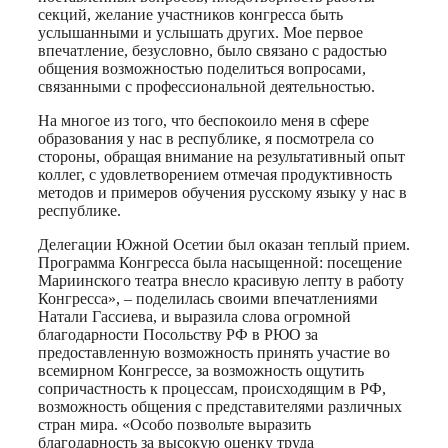
секций, желание участников конгресса быть
услышанными и услышать других. Мое первое
впечатление, безусловно, было связано с радостью
общения возможностью поделиться вопросами,
связанными с профессиональной деятельностью.
На многое из того, что беспокоило меня в сфере
образования у нас в республике, я посмотрела со
стороны, обращая внимание на результативный опыт
коллег, с удовлетворением отмечая продуктивность
методов и примеров обучения русскому языку у нас в
республике.
Делегации Южной Осетии был оказан теплый прием.
Программа Конгресса была насыщенной: посещение
Мариинского театра внесло красивую лепту в работу
Конгресса», – поделилась своими впечатлениями
Натали Гассиева, и выразила слова огромной
благодарности Посольству РФ в РЮО за
предоставленную возможность принять участие во
всемирном Конгрессе, за возможность ощутить
сопричастность к процессам, происходящим в РФ,
возможность общения с представителями различных
стран мира. «Особо позвольте выразить
благодарность за высокую оценку труда