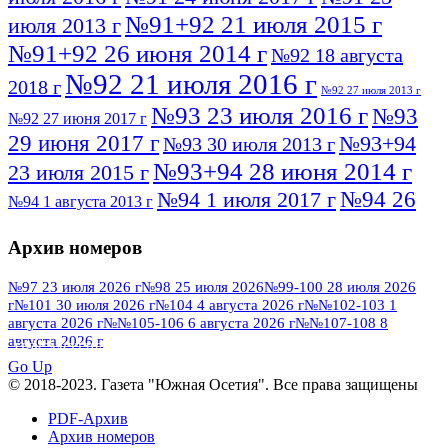
№91+92 21 июля 2015 г
июля 2013 г
№91+92 26 июня 2014 г
№92 18 августа
№92 21 июля 2016 г
2018 г
№92 27 июля 2013 г
№93 23 июля 2016 г
№93
№92 27 июня 2017 г
29 июня 2017 г
№93+94
№93 30 июля 2013 г
№93+94 28 июня 2014 г
23 июля 2015 г
№94 26
№94 1 июля 2017 г
№94 1 августа 2013 г
июля 2016 г
№95 4 июля 2017 г
№95 1 июля 2014 г
Архив номеров
№95 7 августа 2012 г
№95 25 июля 2015 г
№95 28 июля 2016 г
№95+96 3 августа
№97 23 июля 2026 г
№98 25 июля 2026
№99-100 28 июля 2026
г
№101 30 июля 2026 г
№104 4 августа 2026 г
№№102-103 1
№96 9 августа
2013 г
№96 6 июля 2017 г
августа 2026 г
№№105-106 6 августа 2026 г
№№107-108 8
2012 г
№96+97 3 июля 2014 г
августа 2026 г
№96 28 июля 2015 г
ПОСМОТРЕТЬ ВСЕ
№96+97 30 июля 2016 г
№97
Go Up
№97 6 августа 2013 г
© 2018-2023. Газета "Южная Осетия". Все права защищены
№97 11 августа 2012 г
8 июля 2017 г
PDF-Архив
№97 30 июля 2015 г
№98 1 августа 2015 г
Архив номеров