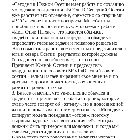
«Сегодня в Южной Осетии идет работа по созданию
молодежного отделения «ВСО». В Северной Осетии
уже работает это отделение, совместно со старшими
«ВСО» решает многие воспросы. Мы обязаны
приобщить и югоосетинскую молодежь к работе
«Иры Стыр Ныхас». Что касается обычаев,
свадебных и похоронных обрядов, необходимо
определить главные задачи и пошагово решать их.
Это совместная работа компетентных представителей
юга и севера Осетии, результаты которой должны
быть донесены до общества», – сказал он.
Президент Южной Осетии и председатель
координационного совета МОД «Высший совет
осетин» Зелим Ватаев выразили свое мнение и по
другим вопросам, в частности, сохранения и
развития родного языка.
З. Ватаев отметил, что ук-репление обычаев и
традиций – прежде всего работа старших, которые
очень часто говорят об «æгъдау», но в повседневной
жизни не показывают пример молодым: «Молодежь
копирует модель поведения «отцов», поэтому
старшим надо начать с воспитания себя, «отцы»
должны быть примером для молодежи, и тогда мы
сможем донести до них и наше «слово».
В ходе открытого голосования делегаты избрали