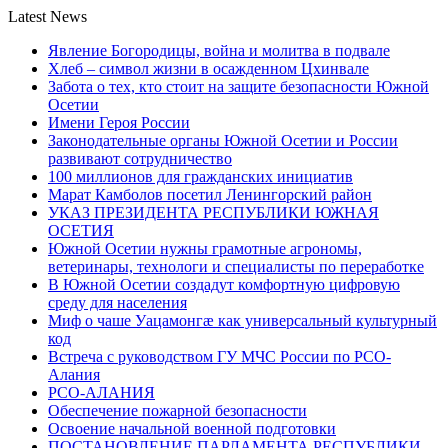
Latest News
Явление Богородицы, война и молитва в подвале
Хлеб – символ жизни в осажденном Цхинвале
Забота о тех, кто стоит на защите безопасности Южной
Осетии
Имени Героя России
Законодательные органы Южной Осетии и России
развивают сотрудничество
100 миллионов для гражданских инициатив
Марат Камболов посетил Ленингорский район
УКАЗ ПРЕЗИДЕНТА РЕСПУБЛИКИ ЮЖНАЯ
ОСЕТИЯ
Южной Осетии нужны грамотные агрономы,
ветеринары, технологи и специалисты по переработке
В Южной Осетии создадут комфортную цифровую
среду для населения
Миф о чаше Уацамонгæ как универсальный культурный
код
Встреча с руководством ГУ МЧС России по РСО-
Алания
РСО-АЛАНИЯ
Обеспечение пожарной безопасности
Освоение начальной военной подготовки
ПОСТАНОВЛЕНИЕ ПАРЛАМЕНТА РЕСПУБЛИКИ