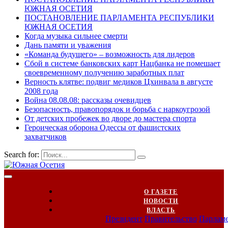
ЮЖНАЯ ОСЕТИЯ
ПОСТАНОВЛЕНИЕ ПАРЛАМЕНТА РЕСПУБЛИКИ
ЮЖНАЯ ОСЕТИЯ
Когда музыка сильнее смерти
Дань памяти и уважения
«Команда будущего» – возможность для лидеров
Сбой в системе банковских карт Нацбанка не помешает
своевременному получению заработных плат
Верность клятве: подвиг медиков Цхинвала в августе
2008 года
Война 08.08.08: рассказы очевидцев
Безопасность, правопорядок и борьба с наркоугрозой
От детских пробежек во дворе до мастера спорта
Героическая оборона Одессы от фашистских
захватчиков
Search for:
О ГАЗЕТЕ
НОВОСТИ
ВЛАСТЬ
Президент
Правительство
Парлам