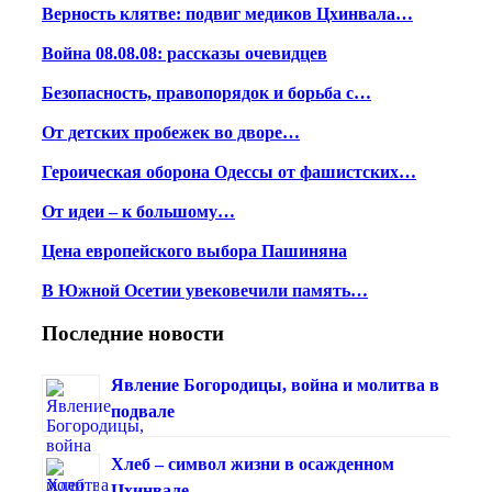
Верность клятве: подвиг медиков Цхинвала…
Война 08.08.08: рассказы очевидцев
Безопасность, правопорядок и борьба с…
От детских пробежек во дворе…
Героическая оборона Одессы от фашистских…
От идеи – к большому…
Цена европейского выбора Пашиняна
В Южной Осетии увековечили память…
Последние новости
Явление Богородицы, война и молитва в
подвале
Хлеб – символ жизни в осажденном
Цхинвале