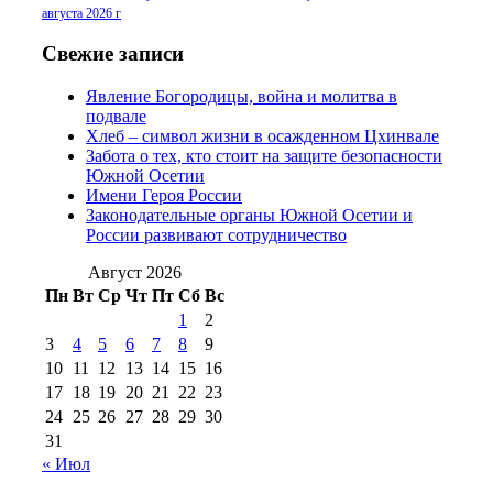
2016 г
(13)
№97 8
августа 2026 г
№97 6 августа 2013 г
(6)
№97 11 августа
июля 2017 г
(13)
Свежие записи
2012 г
(15)
№97 30 июля 2015 г
Явление Богородицы, война и молитва в
(15)
подвале
№98 1 августа 2015 г
(10)
№98 2
Хлеб – символ жизни в осажденном Цхинвале
августа 2016 г
(10)
№98 5 июля 2014 г
(10)
Забота о тех, кто стоит на защите безопасности
№98 14
Южной Осетии
№98 8 августа 2013 г
(9)
Имени Героя России
августа 2012 г
(14)
Законодательные органы Южной Осетии и
№98+99 11 июля
России развивают сотрудничество
№99 4 августа
2017 г
(9)
№99 4 августа 2015 г
(6)
2016 г
(12)
№99 16
Август 2026
№99 8 июля 2014 г
(9)
Пн
Вт
Ср
Чт
Пт
Сб
Вс
№99+100 10
августа 2012 г
(11)
1
2
августа 2013 г
(12)
3
4
5
6
7
8
9
10
11
12
13
14
15
16
17
18
19
20
21
22
23
24
25
26
27
28
29
30
31
« Июл