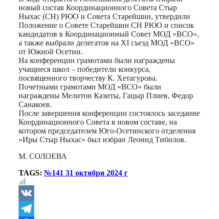
новый состав Координационного Совета Стыр
Ныхас (СН) РЮО и Совета Старейшин, утвердили
Положение о Совете Старейшин СН РЮО и список
кандидатов в Координационный Совет МОД «ВСО»,
а также выбрали делегатов на XI съезд МОД «ВСО»
от Южной Осетии.
На конференции грамотами были награждены
учащиеся школ – победители конкурса,
посвященного творчеству К. Хетагурова.
Почетными грамотами МОД «ВСО» были
награждены Мелитон Казиты, Гацыр Плиев, Федор
Санакоев.
После завершения конференции состоялось заседание
Координационного Совета в новом составе, на
котором председателем Юго-Осетинского отделения
«Иры Стыр Ныхас» был избран Леонид Тибилов.
М. СОЛОЕВА
TAGS:
№141 31 октября 2024 г
VK