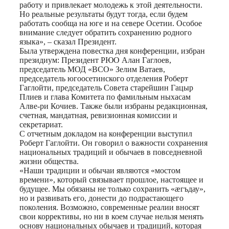
работу и привлекает молодежь к этой деятельности.
Но реальные результаты будут тогда, если будем
работать сообща на юге и на севере Осетии. Особое
внимание следует обратить сохранению родного
языка», – сказал Президент.
Была утверждена повестка дня конференции, избран
президиум: Президент РЮО Алан Гаглоев,
председатель МОД «ВСО» Зелим Ватаев,
председатель югоосетинского отделения Роберт
Гаглойти, председатель Совета старейшин Гацыр
Плиев и глава Комитета по фамильным ныхасам
Алве-ри Кочиев. Также были избраны редакционная,
счетная, мандатная, ревизионная комиссии и
секретариат.
С отчетным докладом на конференции выступил
Роберт Гаглойти. Он говорил о важности сохранения
национальных традиций и обычаев в повседневной
жизни общества.
«Наши традиции и обычаи являются «мостом
времени», который связывает прошлое, настоящее и
будущее. Мы обязаны не только сохранить «æгъдау»,
но и развивать его, донести до подрастающего
поколения. Возможно, современные реалии вносят
свои коррективы, но ни в коем случае нельзя менять
основу национальных обычаев и традиций, которая