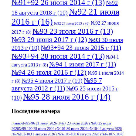
№91+92 26 июня 2014 г
(13)
№92
№92 21 июля
18 августа 2018 г
(10)
2016 г
(16)
№92 27 июня
№92 27 июля 2013 г
(6)
№93 23 июля 2016 г
(13)
2017 г
(8)
№93 29 июня 2017 г
(12)
№93 30 июля
№93+94 23 июля 2015 г
(11)
2013 г
(10)
№93+94 28 июня 2014 г
(13)
№94 1
№94 1 июля 2017 г
(11)
августа 2013 г
(8)
№94 26 июля 2016 г
(12)
№95 1 июля 2014
№95 7
№95 4 июля 2017 г
(10)
г
(8)
августа 2012 г
(11)
№95 25 июля 2015 г
№95 28 июля 2016 г
(14)
(10)
№95+96 3 августа 2013 г
(11)
№96 6
Последние номера
№96 9 августа 2012
июля 2017 г
(11)
г
(13)
№96+97 3
№96 28 июля 2015 г
(9)
главное
№95-96 21 июля 2026 г
№97 23 июля 2026 г
№98 25 июля
2026
№99-100 28 июля 2026 г
№101 30 июля 2026 г
№104 4 августа 2026
№96+97 30 июля
июля 2014 г
(10)
г
№№102-103 1 августа 2026 г
№№105-106 6 августа 2026 г
№№107-108 8