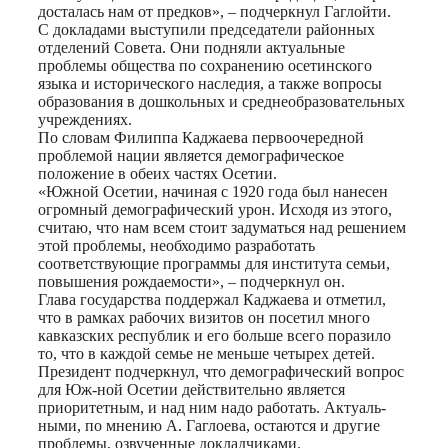
досталась нам от предков», – подчеркнул Гаглойти.
С докладами выступили председатели районных
отделений Совета. Они подняли актуальные
проблемы общества по сохранению осетинского
языка и исторического наследия, а также вопросы
образования в дошкольных и среднеобразовательных
учреждениях.
По словам Филиппа Каджаева первоочередной
проблемой нации является демографическое
положение в обеих частях Осетии.
«Южной Осетии, начиная с 1920 года был нанесен
огромный демографический урон. Исходя из этого,
считаю, что нам всем стоит задуматься над решением
этой проблемы, необходимо разработать
соответствующие программы для института семьи,
повышения рождаемости», – подчеркнул он.
Глава государства поддержал Каджаева и отметил,
что в рамках рабочих визитов он посетил много
кавказских республик и его больше всего поразило
то, что в каждой семье не меньше четырех детей.
Президент подчеркнул, что демографический вопрос
для Юж-ной Осетии действительно является
приоритетным, и над ним надо работать. Актуаль-
ными, по мнению А. Гаглоева, остаются и другие
проблемы, озвученные докладчиками.