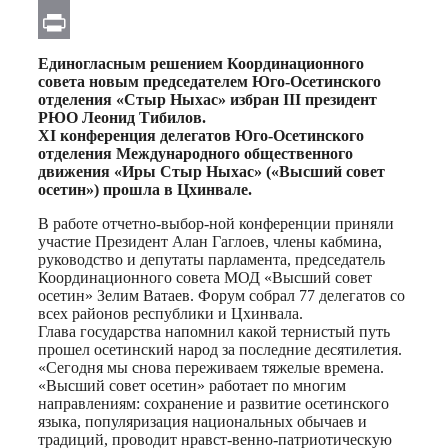
Email
Print
Единогласным решением Координационного
совета новым председателем Юго-Осетинского
отделения «Стыр Ныхас» избран III президент
РЮО Леонид Тибилов.
XI конференция делегатов Юго-Осетинского
отделения Международного общественного
движения «Иры Стыр Ныхас» («Высший совет
осетин») прошла в Цхинвале.
В работе отчетно-выбор-ной конференции приняли
участие Президент Алан Гаглоев, члены кабмина,
руководство и депутаты парламента, председатель
Координационного совета МОД «Высший совет
осетин» Зелим Ватаев. Форум собрал 77 делегатов со
всех районов республики и Цхинвала.
Глава государства напомнил какой тернистый путь
прошел осетинский народ за последние десятилетия.
«Сегодня мы снова переживаем тяжелые времена.
«Высший совет осетин» работает по многим
направлениям: сохранение и развитие осетинского
языка, популяризация национальных обычаев и
традиций, проводит нравст-венно-патриотическую