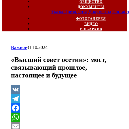
ОБЩЕСТВО
ДОКУМЕНТЫ
Указы Президента
Документы
Постано
ФОТОГАЛЕРЕЯ
ВИДЕО
PDF-АРХИВ
Важное
31.10.2024
«Высший совет осетин»: мост,
связывающий прошлое,
настоящее и будущее
VK
Telegram
Facebook
WhatsApp