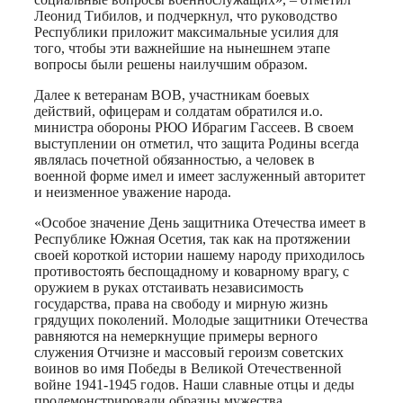
Леонид Тибилов, и подчеркнул, что руководство
Республики приложит максимальные усилия для
того, чтобы эти важнейшие на нынешнем этапе
вопросы были решены наилучшим образом.
Далее к ветеранам ВОВ, участникам боевых
действий, офицерам и солдатам обратился и.о.
министра обороны РЮО Ибрагим Гассеев. В своем
выступлении он отметил, что защита Родины всегда
являлась почетной обязанностью, а человек в
военной форме имел и имеет заслуженный авторитет
и неизменное уважение народа.
«Особое значение День защитника Отечества имеет в
Республике Южная Осетия, так как на протяжении
своей короткой истории нашему народу приходилось
противостоять беспощадному и коварному врагу, с
оружием в руках отстаивать независимость
государства, права на свободу и мирную жизнь
грядущих поколений. Молодые защитники Отечества
равняются на немеркнущие примеры верного
служения Отчизне и массовый героизм советских
воинов во имя Победы в Великой Отечественной
войне 1941-1945 годов. Наши славные отцы и деды
продемонстрировали образцы мужества,