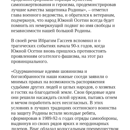
самопожертвования и героизма, продемонстрировав
лучшие качества защитника Родины», – отметил
глава военного ведомства, и обратился к ветеранам,
подчеркнув, что народ Южной Осетии всегда будет
помнить их немеркнущий подвиг во имя свободы и
независимости нашей большой Родины.
В своей речи Ибрагим Гассеев вспомнил и о
трагических событиях начала 90-х годов, когда
Южной Осетии вновь пришлось противостоять
проявлениям оголтелого фашизма, на этот раз
провинциального.
«Одурманенные идеями шовинизма и
богоизбранности наши южные соседи заявили о
мнимых правах на возможность распоряжения
судьбами других людей и целых народов, о хозяевах
и гостях на благодатной земле. Свои бредовые идеи
они решили насаждать силой оружия, пытаясь огнем
и мечом поработить всех несогласных. В этих
условиях в лучших традициях осетинского воинства
на защиту Родины встали молодые ребята,
сформировав в 1989-92-х годах отряды самообороны,
выдвинув из своих рядов ярких и неординарных
лидеров. Враг обладал колоссальным преимуществом