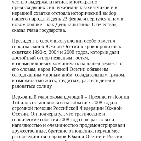
честью выдержала натиск многократно
превосходящих сил чужеземных захватчиков и в
неравной схватке отстояла исторический выбор
нашего народа. И день 23 февраля вернулся к нам в
новом облике – как День защитника Отечества», –
сказал глава государства.
Президент в своем выступлении особо отметил
героизм сынов Южной Осетии в кровопролитных
схватках 1990-х, 2004 и 2008 годов, которые дали
достойный отпор незваным гостям,
вознамерившимся хозяйничать на нашей земле. По
его словам, народ Южной Осетии обязан им
сегодняшним мирным днём, созидательным трудом,
возможностью жить, трудиться, растить детей и
радоваться солнцу.
Верховный главнокомандующий – Президент Леонид
Тибилов остановился и на событиях 2008 года и
огромной помощи Российской Федерации Южной
Осетии. Он подчеркнул, что трагические и
героические события 2008 года еще раз со всей
наглядностью и очевидностью продемонстрировали
дружественные, братские отношения, нерушимое
ратное единство народов Южной Осетии и России,