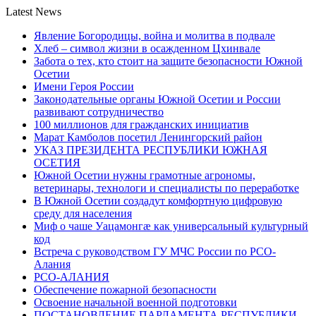
Latest News
Явление Богородицы, война и молитва в подвале
Хлеб – символ жизни в осажденном Цхинвале
Забота о тех, кто стоит на защите безопасности Южной
Осетии
Имени Героя России
Законодательные органы Южной Осетии и России
развивают сотрудничество
100 миллионов для гражданских инициатив
Марат Камболов посетил Ленингорский район
УКАЗ ПРЕЗИДЕНТА РЕСПУБЛИКИ ЮЖНАЯ
ОСЕТИЯ
Южной Осетии нужны грамотные агрономы,
ветеринары, технологи и специалисты по переработке
В Южной Осетии создадут комфортную цифровую
среду для населения
Миф о чаше Уацамонгæ как универсальный культурный
код
Встреча с руководством ГУ МЧС России по РСО-
Алания
РСО-АЛАНИЯ
Обеспечение пожарной безопасности
Освоение начальной военной подготовки
ПОСТАНОВЛЕНИЕ ПАРЛАМЕНТА РЕСПУБЛИКИ