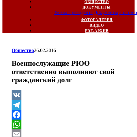
ОБЩЕСТВО
ДОКУМЕНТЫ
Указы Президента
Документы
Постано
ФОТОГАЛЕРЕЯ
ВИДЕО
PDF-АРХИВ
Общество
26.02.2016
Военнослужащие РЮО
ответственно выполняют свой
гражданский долг
VK
Telegram
Facebook
WhatsApp