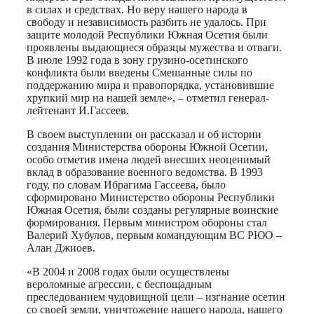
в силах и средствах. Но веру нашего народа в
свободу и независимость разбить не удалось. При
защите молодой Республики Южная Осетия были
проявлены выдающиеся образцы мужества и отваги.
В июле 1992 года в зону грузино-осетинского
конфликта были введены Смешанные силы по
поддержанию мира и правопорядка, установившие
хрупкий мир на нашей земле», – отметил генерал-
лейтенант И.Гассеев.
В своем выступлении он рассказал и об истории
создания Министерства обороны Южной Осетии,
особо отметив имена людей внесших неоценимый
вклад в образование военного ведомства. В 1993
году, по словам Ибрагима Гассеева, было
сформировано Министерство обороны Республики
Южная Осетия, были созданы регулярные воинские
формирования. Первым министром обороны стал
Валерий Хубулов, первым командующим ВС РЮО –
Алан Джиоев.
«В 2004 и 2008 годах были осуществлены
вероломные агрессии, с беспощадным
преследованием чудовищной цели – изгнание осетин
со своей земли, уничтожение нашего народа, нашего