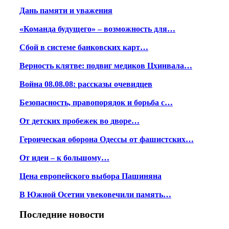
Дань памяти и уважения
«Команда будущего» – возможность для…
Сбой в системе банковских карт…
Верность клятве: подвиг медиков Цхинвала…
Война 08.08.08: рассказы очевидцев
Безопасность, правопорядок и борьба с…
От детских пробежек во дворе…
Героическая оборона Одессы от фашистских…
От идеи – к большому…
Цена европейского выбора Пашиняна
В Южной Осетии увековечили память…
Последние новости