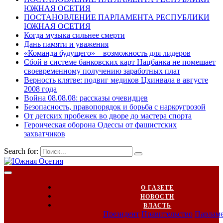
ЮЖНАЯ ОСЕТИЯ
ПОСТАНОВЛЕНИЕ ПАРЛАМЕНТА РЕСПУБЛИКИ
ЮЖНАЯ ОСЕТИЯ
Когда музыка сильнее смерти
Дань памяти и уважения
«Команда будущего» – возможность для лидеров
Сбой в системе банковских карт Нацбанка не помешает
своевременному получению заработных плат
Верность клятве: подвиг медиков Цхинвала в августе
2008 года
Война 08.08.08: рассказы очевидцев
Безопасность, правопорядок и борьба с наркоугрозой
От детских пробежек во дворе до мастера спорта
Героическая оборона Одессы от фашистских
захватчиков
Search for:
О ГАЗЕТЕ
НОВОСТИ
ВЛАСТЬ
Президент
Правительство
Парлам