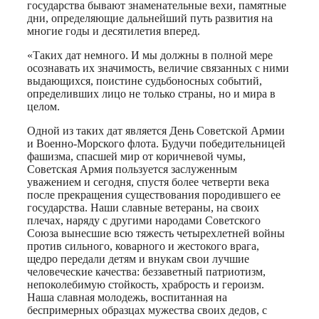
государства бывают знаменательные вехи, памятные
дни, определяющие дальнейший путь развития на
многие годы и десятилетия вперед.
«Таких дат немного. И мы должны в полной мере
осознавать их значимость, величие связанных с ними
выдающихся, поистине судьбоносных событий,
определивших лицо не только страны, но и мира в
целом.
Одной из таких дат является День Советской Армии
и Военно-Морского флота. Будучи победительницей
фашизма, спасшей мир от коричневой чумы,
Советская Армия пользуется заслуженным
уважением и сегодня, спустя более четверти века
после прекращения существования породившего ее
государства. Наши славные ветераны, на своих
плечах, наряду с другими народами Советского
Союза вынесшие всю тяжесть четырехлетней войны
против сильного, коварного и жестокого врага,
щедро передали детям и внукам свои лучшие
человеческие качества: беззаветный патриотизм,
непоколебимую стойкость, храбрость и героизм.
Наша славная молодежь, воспитанная на
беспримерных образцах мужества своих дедов, с