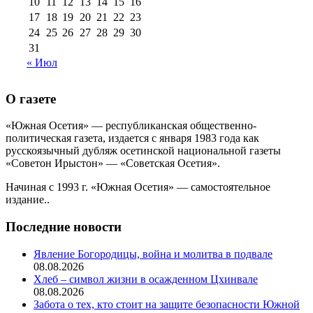
10
11
12
13
14
15
16
17
18
19
20
21
22
23
24
25
26
27
28
29
30
31
« Июл
О газете
«Южная Осетия» — республиканская общественно-
политическая газета, издается с января 1983 года как
русскоязычный дубляж осетинской национальной газеты
«Советон Ирыстон» — «Советская Осетия».
Начиная с 1993 г. «Южная Осетия» — самостоятельное
издание..
Последние новости
Явление Богородицы, война и молитва в подвале
08.08.2026
Хлеб – символ жизни в осажденном Цхинвале
08.08.2026
Забота о тех, кто стоит на защите безопасности Южной