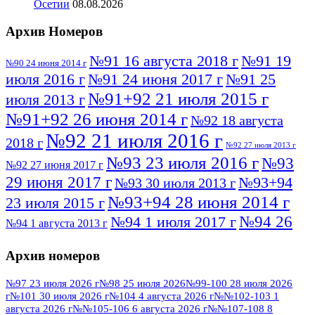
Осетии
08.08.2026
Архив Номеров
№91 16 августа 2018 г
№91 19
№90 24 июня 2014 г
июля 2016 г
№91 24 июня 2017 г
№91 25
№91+92 21 июля 2015 г
июля 2013 г
№91+92 26 июня 2014 г
№92 18 августа
№92 21 июля 2016 г
2018 г
№92 27 июля 2013 г
№93 23 июля 2016 г
№93
№92 27 июня 2017 г
29 июня 2017 г
№93+94
№93 30 июля 2013 г
№93+94 28 июня 2014 г
23 июля 2015 г
№94 26
№94 1 июля 2017 г
№94 1 августа 2013 г
июля 2016 г
№95 4 июля 2017 г
№95 1 июля 2014 г
Архив номеров
№95 7 августа 2012 г
№95 25 июля 2015 г
№95 28 июля 2016 г
№95+96 3 августа
№97 23 июля 2026 г
№98 25 июля 2026
№99-100 28 июля 2026
г
№101 30 июля 2026 г
№104 4 августа 2026 г
№№102-103 1
№96 9 августа
2013 г
№96 6 июля 2017 г
августа 2026 г
№№105-106 6 августа 2026 г
№№107-108 8