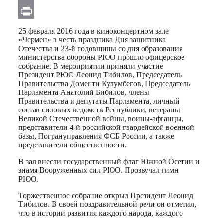
Email
Print
25 февраля 2016 года в киноконцертном зале
«Чермен» в честь праздника Дня защитника
Отечества и 23-й годовщины со дня образования
министерства обороны РЮО прошло офицерское
собрание. В мероприятии приняли участие
Президент РЮО Леонид Тибилов, Председатель
Правительства Доменти Кулумбегов, Председатель
Парламента Анатолий Бибилов, члены
Правительства и депутаты Парламента, личный
состав силовых ведомств Республики, ветераны
Великой Отечественной войны, воины-афганцы,
представители 4-й российской гвардейской военной
базы, Погрануправления ФСБ России, а также
представители общественности.
В зал внесли государственный флаг Южной Осетии и
знамя Вооруженных сил РЮО. Прозвучал гимн
РЮО.
Торжественное собрание открыл Президент Леонид
Тибилов. В своей поздравительной речи он отметил,
что в истории развития каждого народа, каждого