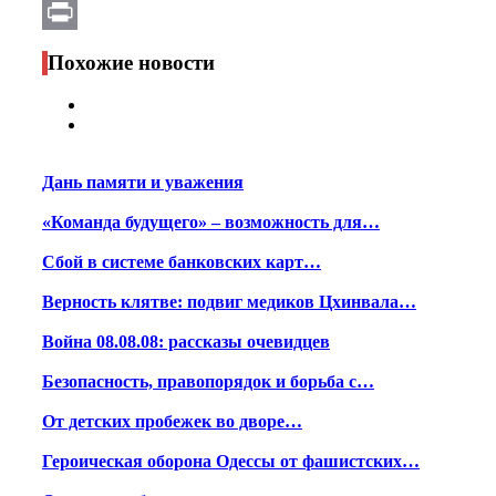
Email
Print
Похожие новости
Дань памяти и уважения
«Команда будущего» – возможность для…
Сбой в системе банковских карт…
Верность клятве: подвиг медиков Цхинвала…
Война 08.08.08: рассказы очевидцев
Безопасность, правопорядок и борьба с…
От детских пробежек во дворе…
Героическая оборона Одессы от фашистских…