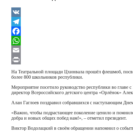
VK
Telegram
Facebook
WhatsApp
Email
Print
На Театральной площади Цхинвала прошёл флешмоб, посв
более 800 школьников республики.
Мероприятие посетило руководство республики во главе 
директор Всероссийского детского центра «Орлёнок» Алек
Алан Гаглоев поздравил собравшихся с наступающим Днем
«Важно, чтобы подрастающее поколение ценило и помнило 
добра и новых общих побед нам!», – отметил президент.
Виктор Водолацкий в своём обращении напомнил о события