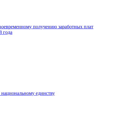
своевременному получению заработных плат
8 года
к национальному единству