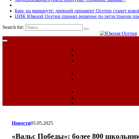
Барс на маршруте: древний орнамент Осетии станет ново
ЦИК Южной Осетии принял решение по регистрации пред
Search for:
Новости
05.05.2025
«Вальс Победы»: более 800 школьни