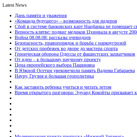
Latest News
Дань памяти и уважения
«Команда будущего» – возможность для лидеров
Сбой в системе банковских карт Нацбанка не помешает 
Верность клятве: подвиг медиков Цхинвала в августе 200
Война 08.08.08: рассказы очевидцев
Безопасность, правопорядок и борьба с наркоугрозой
От детских пробежек во дворе до мастера спорта
Героическая оборона Одессы от фашистских захватчиков
От идеи – к большому научному проекту
Цена европейского выбора Пашиняна
В Южной Осетии увековечили память Вадима Габараева
Науру, Грузия и большая геополитика
Как заставить ребенка учиться и читать летом
Время открытого разговора: Эдуард Кокойты призывает 
Модернизация пункта пропуска «Нижний Зарамаг»