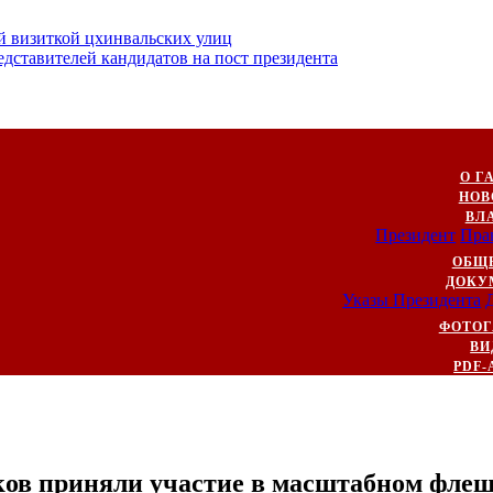
й визиткой цхинвальских улиц
ставителей кандидатов на пост президента
О Г
НОВ
ВЛ
Президент
Пра
ОБЩ
ДОКУ
Указы Президента
ФОТОГ
ВИ
PDF-
ков приняли участие в масштабном фле