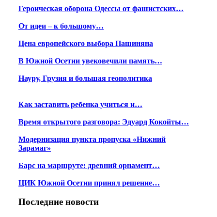
Героическая оборона Одессы от фашистских…
От идеи – к большому…
Цена европейского выбора Пашиняна
В Южной Осетии увековечили память…
Науру, Грузия и большая геополитика
Как заставить ребенка учиться и…
Время открытого разговора: Эдуард Кокойты…
Модернизация пункта пропуска «Нижний
Зарамаг»
Барс на маршруте: древний орнамент…
ЦИК Южной Осетии принял решение…
Последние новости