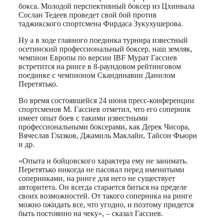
бокса. Молодой перспективный боксер из Цхинвала
Сослан Тедеев проведет свой бой против
таджикского спортсмена Фирдаса Зукухушерова.
Ну а в ходе главного поединка турнира известный
осетинский профессиональный боксер, наш земляк,
чемпион Европы по версии IBF Мурат Гассиев
встретится на ринге в 8-раундовом рейтинговом
поединке с чемпионом Скандинавии Данилом
Перетятько.
Во время состоявшейся 24 июня пресс-конференции
спортсменов М. Гассиев отметил, что его соперник
имеет опыт боев с такими известными
профессиональными боксерами, как Дерек Чисора,
Вячеслав Глазков, Джамиль Маклайн, Тайсон Фьюри
и др.
«Опыта и бойцовского характера ему не занимать.
Перетятько никогда не пасовал перед именитыми
соперниками, на ринге для него не существует
авторитета. Он всегда старается биться на пределе
своих возможностей. От такого соперника на ринге
можно ожидать все, что угодно, и поэтому придется
быть постоянно на чеку», – сказал Гассиев.