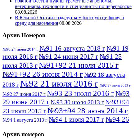
Южной Осетии нужны грамотные агрономы,
ветеринары, технологи и специалисты по переработке
08.08.2026
В Южной Осетии создадут комфортную цифровую
среду для населения
08.08.2026
Архив Номеров
№91 16 августа 2018 г
№91 19
№90 24 июня 2014 г
июля 2016 г
№91 24 июня 2017 г
№91 25
№91+92 21 июля 2015 г
июля 2013 г
№91+92 26 июня 2014 г
№92 18 августа
№92 21 июля 2016 г
2018 г
№92 27 июля 2013 г
№93 23 июля 2016 г
№93
№92 27 июня 2017 г
29 июня 2017 г
№93+94
№93 30 июля 2013 г
№93+94 28 июня 2014 г
23 июля 2015 г
№94 26
№94 1 июля 2017 г
№94 1 августа 2013 г
июля 2016 г
№95 4 июля 2017 г
№95 1 июля 2014 г
Архив номеров
№95 7 августа 2012 г
№95 25 июля 2015 г