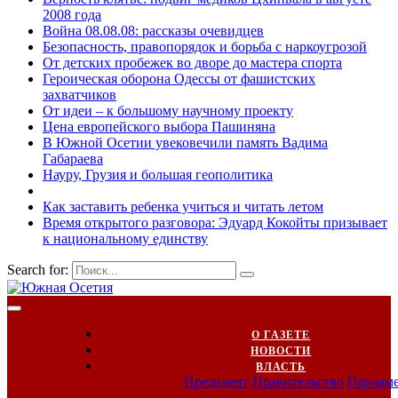
2008 года
Война 08.08.08: рассказы очевидцев
Безопасность, правопорядок и борьба с наркоугрозой
От детских пробежек во дворе до мастера спорта
Героическая оборона Одессы от фашистских
захватчиков
От идеи – к большому научному проекту
Цена европейского выбора Пашиняна
В Южной Осетии увековечили память Вадима
Габараева
Науру, Грузия и большая геополитика
Как заставить ребенка учиться и читать летом
Время открытого разговора: Эдуард Кокойты призывает
к национальному единству
Search for:
О ГАЗЕТЕ
НОВОСТИ
ВЛАСТЬ
Президент
Правительство
Парлам