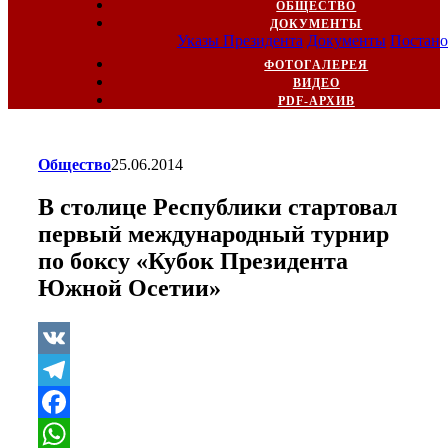
ОБЩЕСТВО
ДОКУМЕНТЫ
Указы Президента
Документы
Постано
ФОТОГАЛЕРЕЯ
ВИДЕО
PDF-АРХИВ
Общество
25.06.2014
В столице Республики стартовал
первый международный турнир
по боксу «Кубок Президента
Южной Осетии»
VK
Telegram
Facebook