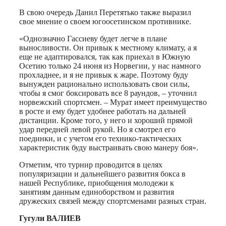
В свою очередь Данил Перетятько также выразил
свое мнение о своем югоосетинском противнике.
«Однозначно Гассиеву будет легче в плане
выносливости. Он привык к местному климату, а я
еще не адаптировался, так как приехал в Южную
Осетию только 24 июня из Норвегии, у нас намного
прохладнее, и я не привык к жаре. Поэтому буду
вынужден рационально использовать свои силы,
чтобы я смог боксировать все 8 раундов, – уточнил
норвежский спортсмен. – Мурат имеет преимущество
в росте и ему будет удобнее работать на дальней
дистанции. Кроме того, у него и хороший прямой
удар передней левой рукой. Но я смотрел его
поединки, и с учетом его технико-тактических
характеристик буду выстраивать свою манеру боя».
Отметим, что турнир проводится в целях
популяризации и дальнейшего развития бокса в
нашей Республике, приобщения молодежи к
занятиям данным единоборством и развития
дружеских связей между спортсменами разных стран.
Гугули ВАЛИЕВ