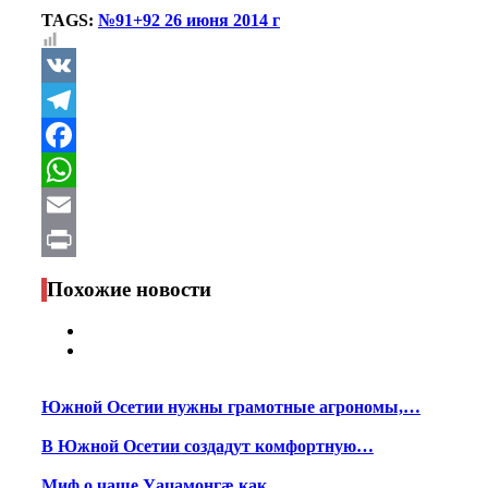
TAGS:
№91+92 26 июня 2014 г
VK
Telegram
Facebook
WhatsApp
Email
Print
Похожие новости
Южной Осетии нужны грамотные агрономы,…
В Южной Осетии создадут комфортную…
Миф о чаше Уацамонгæ как…