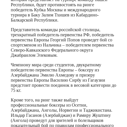
Республики, будет противостоять на ринге
победитель Кубка Москвы и международного
турнира в Баку Залим Тхишев из Кабардино-
Балкарской Республики.
Представитель команды российской столицы,
трехкратный победитель первенства РФ, победитель
первенства Европы Георгий Попов проведет бой со
спортсменом из Нальчика – победителем первенства
Северо-Кавказского Федерального округа
Джабраилом Элековым.
Чемпиону мира среди студентов, двукратному
победителю первенства Европы – боксеру из
Азербайджана Эмилю Ахмедову и призеру
первенства Европы Василию Сирбу из Гагаузии
предстоит провести поединок в весовой категории до
75 кг.
Кроме того, на ринг также выйдут
профессиональные боксеры из Осетии,
Азербайджана, Анголы, Норвегии и Таджикистана.
Ильдар Гасанов (Азербайджан) и Рамиру Жуштину
(Ангола) проведут для зрителей и болельщиков
показательный бой по правилам профессионального