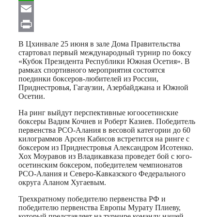
WhatsApp
Email
Print
В Цхинвале 25 июня в зале Дома Правительства
стартовал первый международный турнир по боксу
«Кубок Президента Республики Южная Осетия». В
рамках спортивного мероприятия состоятся
поединки боксеров-любителей из России,
Приднестровья, Гагаузии, Азербайджана и Южной
Осетии.
На ринг выйдут перспективные югоосетинские
боксеры Вадим Кочиев и Роберт Казиев. Победитель
первенства РСО-Алания в весовой категории до 60
килограммов Арсен Кабисов встретится на ринге с
боксером из Приднестровья Александром Исотенко.
Хох Моуравов из Владикавказа проведет бой с юго-
осетинским боксером, победителем чемпионатов
РСО-Алания и Северо-Кавказского Федерального
округа Аланом Хугаевым.
Трехкратному победителю первенства РФ и
победителю первенства Европы Мурату Плиеву,
который представляет на турнире команду нашей