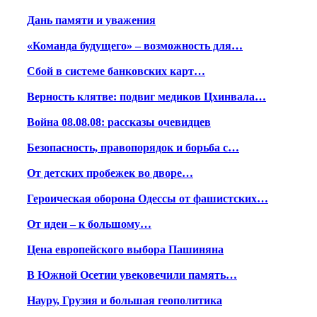
Дань памяти и уважения
«Команда будущего» – возможность для…
Сбой в системе банковских карт…
Верность клятве: подвиг медиков Цхинвала…
Война 08.08.08: рассказы очевидцев
Безопасность, правопорядок и борьба с…
От детских пробежек во дворе…
Героическая оборона Одессы от фашистских…
От идеи – к большому…
Цена европейского выбора Пашиняна
В Южной Осетии увековечили память…
Науру, Грузия и большая геополитика