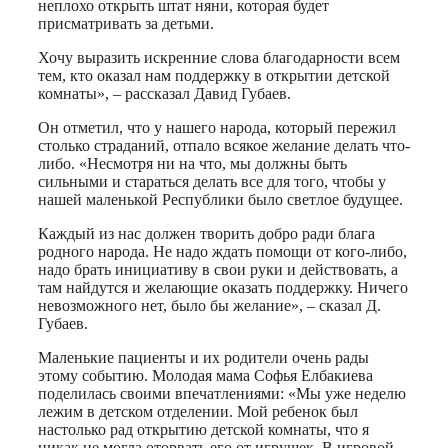
неплохо открыть штат няни, которая будет
присматривать за детьми.
Хочу выразить искренние слова благодарности всем
тем, кто оказал нам поддержку в открытии детской
комнаты», – рассказал Давид Губаев.
Он отметил, что у нашего народа, который пережил
столько страданий, отпало всякое желание делать что-
либо. «Несмотря ни на что, мы должны быть
сильными и стараться делать все для того, чтобы у
нашей маленькой Республики было светлое будущее.
Каждый из нас должен творить добро ради блага
родного народа. Не надо ждать помощи от кого-либо,
надо брать инициативу в свои руки и действовать, а
там найдутся и желающие оказать поддержку. Ничего
невозможного нет, было бы желание», – сказал Д.
Губаев.
Маленькие пациенты и их родители очень рады
этому событию. Молодая мама Софья Елбакиева
поделилась своими впечатлениями: «Мы уже неделю
лежим в детском отделении. Мой ребенок был
настолько рад открытию детской комнаты, что я
никак не могла оторвать его от игрушек. В игровой