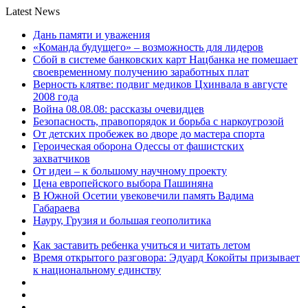
Latest News
Дань памяти и уважения
«Команда будущего» – возможность для лидеров
Сбой в системе банковских карт Нацбанка не помешает
своевременному получению заработных плат
Верность клятве: подвиг медиков Цхинвала в августе
2008 года
Война 08.08.08: рассказы очевидцев
Безопасность, правопорядок и борьба с наркоугрозой
От детских пробежек во дворе до мастера спорта
Героическая оборона Одессы от фашистских
захватчиков
От идеи – к большому научному проекту
Цена европейского выбора Пашиняна
В Южной Осетии увековечили память Вадима
Габараева
Науру, Грузия и большая геополитика
Как заставить ребенка учиться и читать летом
Время открытого разговора: Эдуард Кокойты призывает
к национальному единству