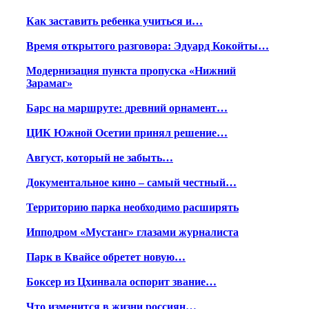
Как заставить ребенка учиться и…
Время открытого разговора: Эдуард Кокойты…
Модернизация пункта пропуска «Нижний
Зарамаг»
Барс на маршруте: древний орнамент…
ЦИК Южной Осетии принял решение…
Август, который не забыть…
Документальное кино – самый честный…
Территорию парка необходимо расширять
Ипподром «Мустанг» глазами журналиста
Парк в Квайсе обретет новую…
Боксер из Цхинвала оспорит звание…
Что изменится в жизни россиян…