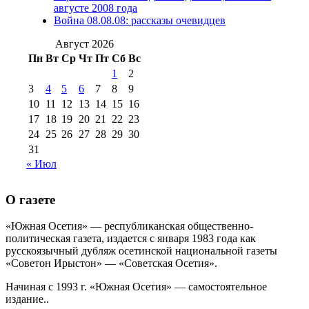
августа 2012 г
(14)
августе 2008 года
№98+99 11 июля
Война 08.08.08: рассказы очевидцев
№99 4 августа
2017 г
(9)
№99 4 августа 2015 г
(6)
2016 г
(12)
№99 16
Август 2026
№99 8 июля 2014 г
(9)
Пн
Вт
Ср
Чт
Пт
Сб
Вс
№99+100 10
августа 2012 г
(11)
1
2
августа 2013 г
(12)
3
4
5
6
7
8
9
10
11
12
13
14
15
16
17
18
19
20
21
22
23
24
25
26
27
28
29
30
31
« Июл
О газете
«Южная Осетия» — республиканская общественно-
политическая газета, издается с января 1983 года как
русскоязычный дубляж осетинской национальной газеты
«Советон Ирыстон» — «Советская Осетия».
Начиная с 1993 г. «Южная Осетия» — самостоятельное
издание..