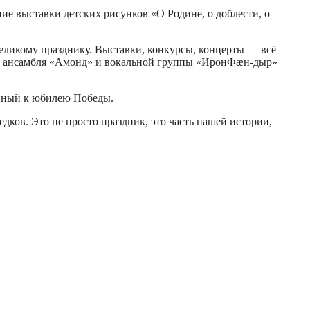
е выставки детских рисунков «О Родине, о доблести, о
великому празднику. Выставки, конкурсы, концерты — всё
 ансамбля «
Амонд
» и вокальной группы «
Ирон
Фæн
-дыр»
енный к юбилею Победы.
дков. Это не просто праздник, это часть нашей истории,