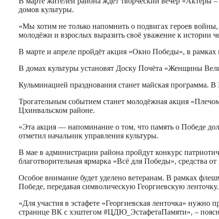
В марте жителей района ждёт творческий вечер «Актёры –
домов культуры.
«Мы хотим не только напомнить о подвигах героев войны, 
молодёжи и взрослых выразить своё уважение к истории че
В марте и апреле пройдёт акция «Окно Победы», в рамках
В домах культуры установят Доску Почёта «Женщины Вел
Кульминацией празднования станет майская программа. В 
Трогательным событием станет молодёжная акция «Плечом 
Цхинвальском
районе.
«Эта акция — напоминание о том, что память о Победе дол
отметил начальник управления культуры.
В мае в администрации района пройдут конкурс патриотич
благотворительная ярмарка «Всё для Победы», средства о
Особое внимание будет уделено ветеранам. В рамках
флеш
Победе, передавая символическую Георгиевскую ленточку.
«Для участия в эстафете «Георгиевская ленточка» нужно пр
странице ВК с
хэштегом
#
ЦДЮ_ЭстафетаПамяти
», – пояс