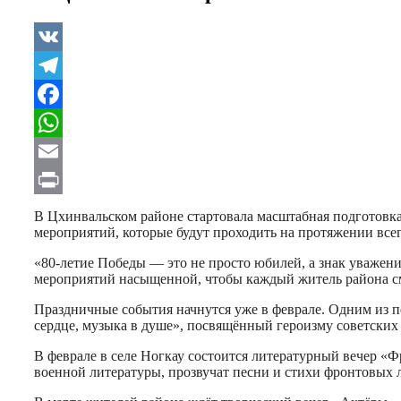
VK
Telegram
Facebook
WhatsApp
Email
Print
В
Цхинвальском
районе стартовала масштабная подготовк
мероприятий, которые будут проходить на протяжении все
«80-летие Победы — это не просто юбилей, а знак уважен
мероприятий насыщенной, чтобы каждый житель района смо
Праздничные события начнутся уже в феврале. Одним из п
сердце, музыка в душе», посвящённый героизму советских 
В феврале в селе
Ногкау
состоится литературный вечер «Ф
военной литературы, прозвучат песни и стихи фронтовых л