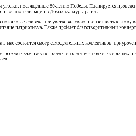
ы уголки, посвящённые 80-летию Победы. Планируется проведени
ой военной операции в Домах культуры района.
 пожилого человека, почувствовал свою причастность к этому 
питание патриотизма. Также пройдёт благотворительный концерт
 а в мае состоится смотр самодеятельных коллективов, приуроч
с осознать значимость Победы и гордиться подвигами наших пре
оев.