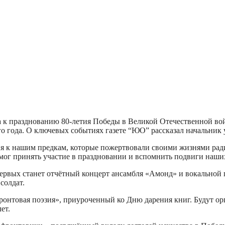
а к празднованию 80-летия Победы в Великой Отечественной во
го года. О ключевых событиях газете “ЮО” рассказал начальник
ия к нашим предкам, которые пожертвовали своими жизнями рад
г принять участие в праздновании и вспомнить подвиги наших 
ервых станет отчётный концерт ансамбля «
Амонд
» и вокальной
солдат.
ронтовая поэзия», приуроченный ко Дню дарения книг. Будут о
ет.