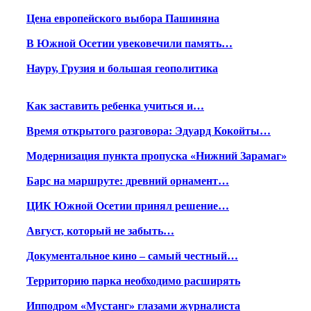
Цена европейского выбора Пашиняна
В Южной Осетии увековечили память…
Науру, Грузия и большая геополитика
Как заставить ребенка учиться и…
Время открытого разговора: Эдуард Кокойты…
Модернизация пункта пропуска «Нижний Зарамаг»
Барс на маршруте: древний орнамент…
ЦИК Южной Осетии принял решение…
Август, который не забыть…
Документальное кино – самый честный…
Территорию парка необходимо расширять
Ипподром «Мустанг» глазами журналиста