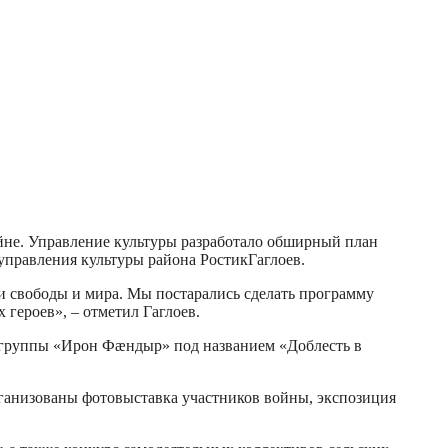
йне. Управление культуры разработало обширный план
 управления культуры района
Ростик
Гаглоев.
и свободы и мира. Мы постарались сделать программу
героев», – отметил Гаглоев.
 группы «
Ирон
Фæндыр
» под названием «Доблесть в
рганизованы фотовыставка участников войны, экспозиция