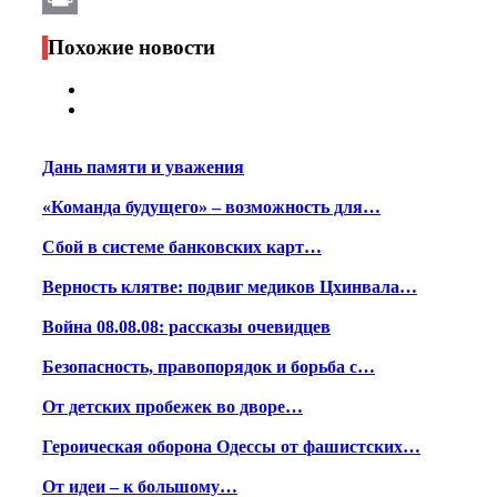
Print
Похожие новости
Дань памяти и уважения
«Команда будущего» – возможность для…
Сбой в системе банковских карт…
Верность клятве: подвиг медиков Цхинвала…
Война 08.08.08: рассказы очевидцев
Безопасность, правопорядок и борьба с…
От детских пробежек во дворе…
Героическая оборона Одессы от фашистских…
От идеи – к большому…