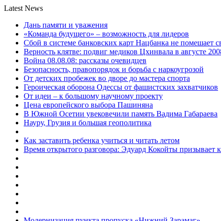
Latest News
Дань памяти и уважения
«Команда будущего» – возможность для лидеров
Сбой в системе банковских карт Нацбанка не помешает 
Верность клятве: подвиг медиков Цхинвала в августе 200
Война 08.08.08: рассказы очевидцев
Безопасность, правопорядок и борьба с наркоугрозой
От детских пробежек во дворе до мастера спорта
Героическая оборона Одессы от фашистских захватчиков
От идеи – к большому научному проекту
Цена европейского выбора Пашиняна
В Южной Осетии увековечили память Вадима Габараева
Науру, Грузия и большая геополитика
Как заставить ребенка учиться и читать летом
Время открытого разговора: Эдуард Кокойты призывает 
Модернизация пункта пропуска «Нижний Зарамаг»