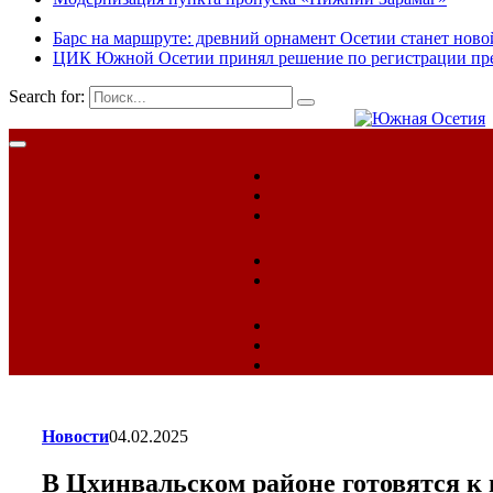
Барс на маршруте: древний орнамент Осетии станет ново
ЦИК Южной Осетии принял решение по регистрации пред
Search for:
Новости
04.02.2025
В Цхинвальском районе готовятся к