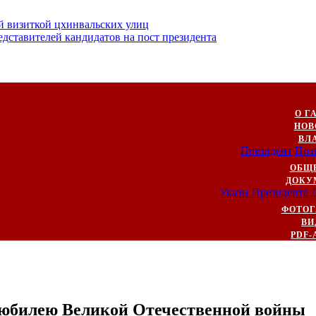
й визиткой цхинвальских улиц
ставителей кандидатов на пост президента
О Г
НОВ
ВЛ
Президент
Пра
ОБЩ
ДОКУ
Указы Президента
ФОТОГ
ВИ
PDF-
 юбилею Великой Отечественной войны