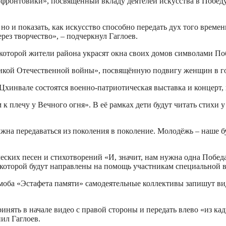
 фронтовики», посвящённый вкладу деятелей искусства в Победу
но и показать, как искусство способно передать дух того време
рез творчество», – подчеркнул Гаглоев.
 которой жители района украсят окна своих домов символами По
икой Отечественной войны», посвящённую подвигу женщин в г
Цхинвале состоятся военно-патриотическая выставка и концерт
к плечу у Вечного огня». В её рамках дети будут читать стихи
жна передаваться из поколения в поколение. Молодёжь – наше б
еских песен и стихотворений «И, значит, нам нужна одна Побед
т которой будут направлены на помощь участникам специальной 
моба
«Эстафета памяти» самодеятельные коллективы запишут ви
инять в начале видео с правой стороны и передать влево «из кадр
нил Гаглоев.