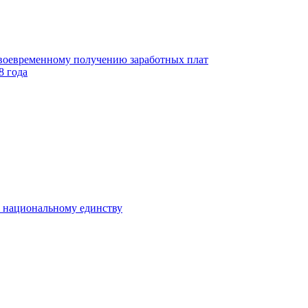
своевременному получению заработных плат
8 года
к национальному единству