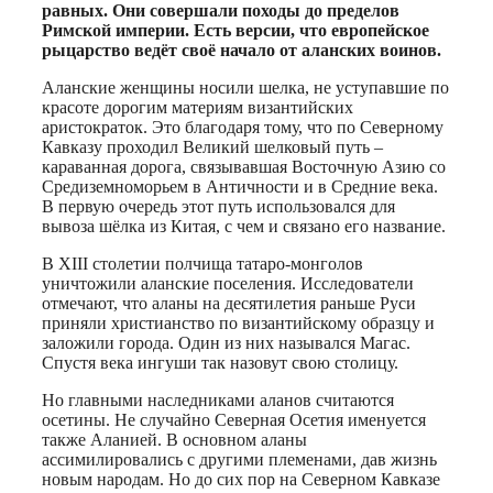
равных. Они совершали походы до пределов
Римской империи. Есть версии, что европейское
рыцарство ведёт своё начало от аланских воинов.
Аланские женщины носили шелка, не уступавшие по
красоте дорогим материям византийских
аристократок. Это благодаря тому, что по Северному
Кавказу проходил Великий шелковый путь –
караванная дорога, связывавшая Восточную Азию со
Средиземноморьем в Античности и в Средние века.
В первую очередь этот путь использовался для
вывоза шёлка из Китая, с чем и связано его название.
В XIII столетии полчища татаро-монголов
уничтожили аланские поселения. Исследователи
отмечают, что аланы на десятилетия раньше Руси
приняли христианство по византийскому образцу и
заложили города. Один из них назывался Магас.
Спустя века ингуши так назовут свою столицу.
Но главными наследниками аланов считаются
осетины. Не случайно Северная Осетия именуется
также Аланией. В основном аланы
ассимилировались с другими племенами, дав жизнь
новым народам. Но до сих пор на Северном Кавказе