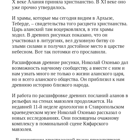
X веке Алания приняла христианство. В XI веке оно
уже прочно утвердилось.
И храмы, которые мы сегодня видим в Архызе,
Теберде, – свидетельства того расцвета христианства.
Царь аланский там воцерковлялся, в эти храмы
ходил. В древних рисунках показано, что он
участвовал в литургиях, вел духовную битву со
злыми силами и получил достойное место в царстве
небесном. Вот так потомки его прославили.
Расшифровав древние рисунки, Николай Охонько дал
возможность научному сообществу, а вместе с ним и
нам узнать много не только о жизни аланского царя,
но и всего аланского общества. Он приблизил к нам
древнюю историю близкого народа.
И работа по расшифровке древних посланий аланов в
рельефах на стенах мавзолея продолжается. На
недавней 11-й неделе археологии в Ставропольском
краеведческом музее Николай Охонько рассказал о
новых исследованиях. Они посвящены очажному
комплексу в поминальной сцене Кяфарского
мавзолея.
– В концепции христианской ткани присутствуют