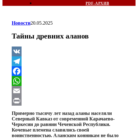
PDF-АРХИВ
Новости
20.05.2025
Тайны древних аланов
VK
Telegram
Facebook
WhatsApp
Email
Print
Примерно тысячу лет назад аланы населяли
Северный Кавказ от современной Карачаево-
Черкесии до равнин Чеченской Республики.
Кочевые племена славились своей
воинственностью. Аланским конникам не было