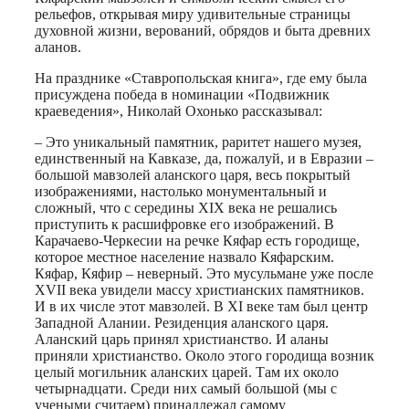
рельефов, открывая миру удивительные страницы
духовной жизни, верований, обрядов и быта древних
аланов.
На празднике «Ставропольская книга», где ему была
присуждена победа в номинации «Подвижник
краеведения», Николай Охонько рассказывал:
– Это уникальный памятник, раритет нашего музея,
единственный на Кавказе, да, пожалуй, и в Евразии –
большой мавзолей аланского царя, весь покрытый
изображениями, настолько монументальный и
сложный, что с середины XIX века не решались
приступить к расшифровке его изображений. В
Карачаево-Черкесии на речке Кяфар есть городище,
которое местное население назвало Кяфарским.
Кяфар, Кяфир – неверный. Это мусульмане уже после
XVII века увидели массу христианских памятников.
И в их числе этот мавзолей. В XI веке там был центр
Западной Алании. Резиденция аланского царя.
Аланский царь принял христианство. И аланы
приняли христианство. Около этого городища возник
целый могильник аланских царей. Там их около
четырнадцати. Среди них самый большой (мы с
учеными считаем) принадлежал самому