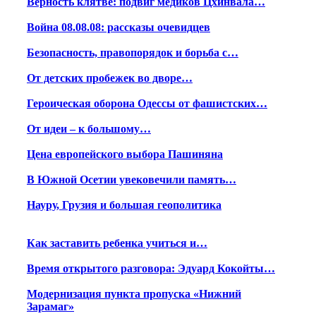
Верность клятве: подвиг медиков Цхинвала…
Война 08.08.08: рассказы очевидцев
Безопасность, правопорядок и борьба с…
От детских пробежек во дворе…
Героическая оборона Одессы от фашистских…
От идеи – к большому…
Цена европейского выбора Пашиняна
В Южной Осетии увековечили память…
Науру, Грузия и большая геополитика
Как заставить ребенка учиться и…
Время открытого разговора: Эдуард Кокойты…
Модернизация пункта пропуска «Нижний
Зарамаг»