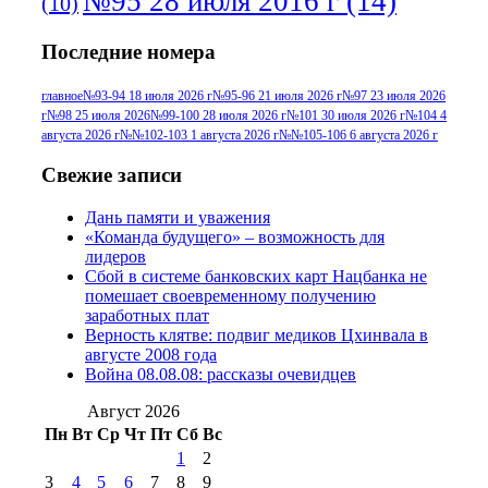
№95 28 июля 2016 г
(14)
(10)
№95+96 3 августа 2013 г
(11)
№96 6
Последние номера
№96 9 августа 2012
июля 2017 г
(11)
г
(13)
№96+97 3
№96 28 июля 2015 г
(9)
главное
№93-94 18 июля 2026 г
№95-96 21 июля 2026 г
№97 23 июля 2026
г
№98 25 июля 2026
№99-100 28 июля 2026 г
№101 30 июля 2026 г
№104 4
№96+97 30 июля
июля 2014 г
(10)
августа 2026 г
№№102-103 1 августа 2026 г
№№105-106 6 августа 2026 г
2016 г
(13)
№97 8
№97 6 августа 2013 г
(6)
Свежие записи
№97 11 августа
июля 2017 г
(13)
Дань памяти и уважения
2012 г
(15)
№97 30 июля 2015 г
«Команда будущего» – возможность для
(15)
лидеров
№98 1 августа 2015 г
(10)
№98 2
Сбой в системе банковских карт Нацбанка не
августа 2016 г
(10)
№98 5 июля 2014 г
(10)
помешает своевременному получению
№98 14
заработных плат
№98 8 августа 2013 г
(9)
Верность клятве: подвиг медиков Цхинвала в
августа 2012 г
(14)
августе 2008 года
№98+99 11 июля
Война 08.08.08: рассказы очевидцев
№99 4 августа
2017 г
(9)
№99 4 августа 2015 г
(6)
2016 г
(12)
№99 16
Август 2026
№99 8 июля 2014 г
(9)
Пн
Вт
Ср
Чт
Пт
Сб
Вс
№99+100 10
августа 2012 г
(11)
1
2
августа 2013 г
(12)
3
4
5
6
7
8
9