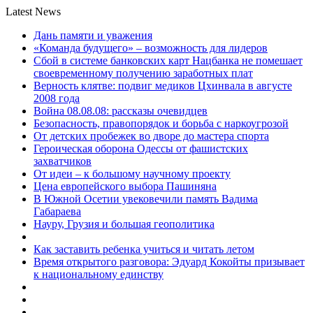
Latest News
Дань памяти и уважения
«Команда будущего» – возможность для лидеров
Сбой в системе банковских карт Нацбанка не помешает
своевременному получению заработных плат
Верность клятве: подвиг медиков Цхинвала в августе
2008 года
Война 08.08.08: рассказы очевидцев
Безопасность, правопорядок и борьба с наркоугрозой
От детских пробежек во дворе до мастера спорта
Героическая оборона Одессы от фашистских
захватчиков
От идеи – к большому научному проекту
Цена европейского выбора Пашиняна
В Южной Осетии увековечили память Вадима
Габараева
Науру, Грузия и большая геополитика
Как заставить ребенка учиться и читать летом
Время открытого разговора: Эдуард Кокойты призывает
к национальному единству