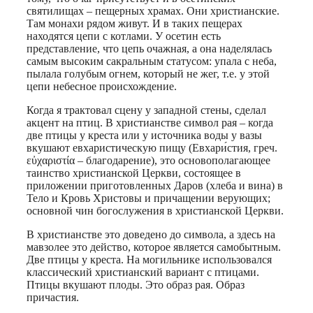
святилищах – пещерных храмах. Они христианские.
Там монахи рядом живут. И в таких пещерах
находятся цепи с котлами. У осетин есть
представление, что цепь очажная, а она наделялась
самым высоким сакральным статусом: упала с неба,
пылала голубым огнем, который не жег, т.е. у этой
цепи небесное происхождение.
Когда я трактовал сцену у западной стены, сделал
акцент на птиц. В христианстве символ рая – когда
две птицы у креста или у источника воды у вазы
вкушают евхаристическую пищу (Евхари́стия, греч.
εὐχαριστία – благодарение), это основополагающее
таинство христианской Церкви, состоящее в
приложении приготовленных Даров (хлеба и вина) в
Тело и Кровь Христовы и причащении верующих;
основной чин богослужения в христианской Церкви.
В христианстве это доведено до символа, а здесь на
мавзолее это действо, которое является самобытным.
Две птицы у креста. На могильнике использовался
классический христианский вариант с птицами.
Птицы вкушают плоды. Это образ рая. Образ
причастия.