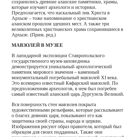
сохранились древние аланские памятники, храмы,
которые изучают археологи и историки.
Предполагается, что наскальный лик Христа в
Архызе – тоже напоминание о христианском
аланском прошлом здешних мест. А также три
великолепных христианских храма сохранившиеся в
Архызе. (Прим. ред.)
МАВЗОЛЕЙ В МУЗЕЕ
В лапидарной экспозиции Ставропольского
государственного музея-заповедника
демонстрируется уникальный археологический
памятник мирового значения – каменный
монументальный погребальный мавзолей XI века.
Это всемирно известный Кяфарский мавзолей. По
предположениям археологов, в нем был погребен
самый известный аланский царь Дургулель Великий.
Вся поверхность стен мавзолея покрыта
художественными рельефами, которые рассказывают
о благих деяниях царя, показывают его как
защитника своей страны, народа и церкви.
Изображения рисуют образ правителя, который был
образцом для своих подданных. Также они