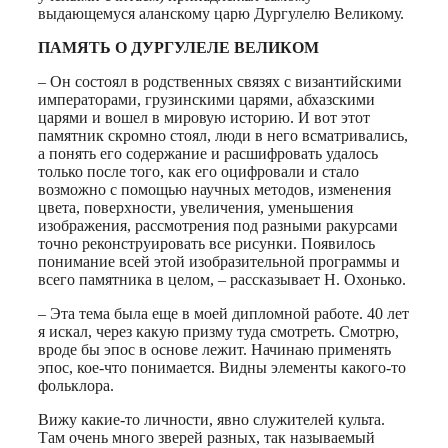
выдающемуся аланскому царю Дургулелю Великому.
ПАМЯТЬ О ДУРГУЛЕЛЕ ВЕЛИКОМ
– Он состоял в родственных связях с византийскими
императорами, грузинскими царями, абхазскими
царями и вошел в мировую историю. И вот этот
памятник скромно стоял, люди в него всматривались,
а понять его содержание и расшифровать удалось
только после того, как его оцифровали и стало
возможно с помощью научных методов, изменения
цвета, поверхности, увеличения, уменьшения
изображения, рассмотрения под разными ракурсами
точно реконструировать все рисунки. Появилось
понимание всей этой изобразительной программы и
всего памятника в целом, – рассказывает Н. Охонько.
– Эта тема была еще в моей дипломной работе. 40 лет
я искал, через какую призму туда смотреть. Смотрю,
вроде бы эпос в основе лежит. Начинаю применять
эпос, кое-что понимается. Видны элементы какого-то
фольклора.
Вижу какие-то личности, явно служителей культа.
Там очень много зверей разных, так называемый