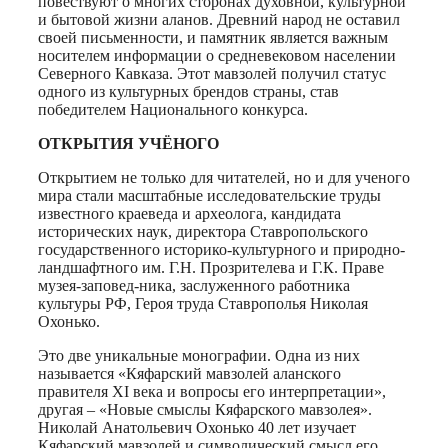
повествуют о многих сторонах духовной, культурной
и бытовой жизни аланов. Древний народ не оставил
своей письменности, и памятник является важным
носителем информации о средневековом населении
Северного Кавказа. Этот мавзолей получил статус
одного из культурных брендов страны, став
победителем Национального конкурса.
ОТКРЫТИЯ УЧЁНОГО
Открытием не только для читателей, но и для ученого
мира стали масштабные исследовательские труды
известного краеведа и археолога, кандидата
исторических наук, директора Ставропольского
государственного историко-культурного и природно-
ландшафтного им. Г.Н. Прозрителева и Г.К. Праве
музея-заповед-ника, заслуженного работника
культуры РФ, Героя труда Ставрополья Николая
Охонько.
Это две уникальные монографии. Одна из них
называется «Кяфарский мавзолей аланского
правителя XI века и вопросы его интерпретации»,
другая – «Новые смыслы Кяфарского мавзолея».
Николай Анатольевич Охонько 40 лет изучает
Кяфарский мавзолей и символический смысл его