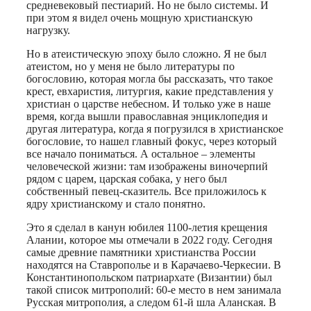
средневековый пестиарий. Но не было системы. И
при этом я видел очень мощную христианскую
нагрузку.
Но в атеистическую эпоху было сложно. Я не был
атеистом, но у меня не было литературы по
богословию, которая могла бы рассказать, что такое
крест, евхаристия, литургия, какие представления у
христиан о царстве небесном. И только уже в наше
время, когда вышли православная энциклопедия и
другая литература, когда я погрузился в христианское
богословие, то нашел главный фокус, через который
все начало пониматься. А остальное – элементы
человеческой жизни: там изображены виночерпий
рядом с царем, царская собака, у него был
собственный певец-сказитель. Все приложилось к
ядру христианскому и стало понятно.
Это я сделал в канун юбилея 1100-летия крещения
Алании, которое мы отмечали в 2022 году. Сегодня
самые древние памятники христианства России
находятся на Ставрополье и в Карачаево-Черкесии. В
Константинопольском патриархате (Византии) был
такой список митрополий: 60-е место в нем занимала
Русская митрополия, а следом 61-й шла Аланская. В