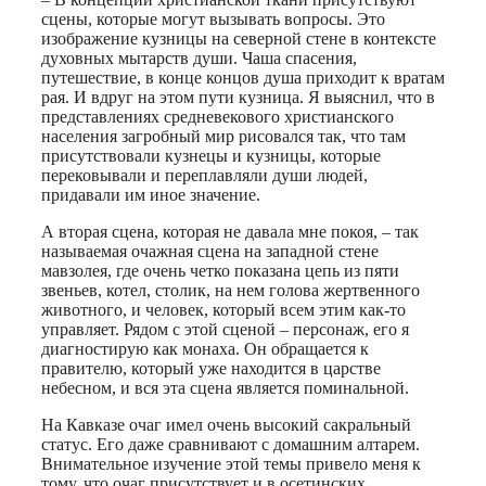
сцены, которые могут вызывать вопросы. Это
изображение кузницы на северной стене в контексте
духовных мытарств души. Чаша спасения,
путешествие, в конце концов душа приходит к вратам
рая. И вдруг на этом пути кузница. Я выяснил, что в
представлениях средневекового христианского
населения загробный мир рисовался так, что там
присутствовали кузнецы и кузницы, которые
перековывали и переплавляли души людей,
придавали им иное значение.
А вторая сцена, которая не давала мне покоя, – так
называемая очажная сцена на западной стене
мавзолея, где очень четко показана цепь из пяти
звеньев, котел, столик, на нем голова жертвенного
животного, и человек, который всем этим как-то
управляет. Рядом с этой сценой – персонаж, его я
диагностирую как монаха. Он обращается к
правителю, который уже находится в царстве
небесном, и вся эта сцена является поминальной.
На Кавказе очаг имел очень высокий сакральный
статус. Его даже сравнивают с домашним алтарем.
Внимательное изучение этой темы привело меня к
тому, что очаг присутствует и в осетинских