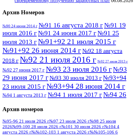
своевременному получению заработных плат
06.08.2026
Архив Номеров
№91 16 августа 2018 г
№91 19
№90 24 июня 2014 г
июля 2016 г
№91 24 июня 2017 г
№91 25
№91+92 21 июля 2015 г
июля 2013 г
№91+92 26 июня 2014 г
№92 18 августа
№92 21 июля 2016 г
2018 г
№92 27 июля 2013 г
№93 23 июля 2016 г
№93
№92 27 июня 2017 г
29 июня 2017 г
№93+94
№93 30 июля 2013 г
№93+94 28 июня 2014 г
23 июля 2015 г
№94 26
№94 1 июля 2017 г
№94 1 августа 2013 г
июля 2016 г
№95 4 июля 2017 г
№95 1 июля 2014 г
Архив номеров
№95 7 августа 2012 г
№95 25 июля 2015 г
№95 28 июля 2016 г
№95+96 3 августа
№95-96 21 июля 2026 г
№97 23 июля 2026 г
№98 25 июля
2026
№99-100 28 июля 2026 г
№101 30 июля 2026 г
№104 4
№96 9 августа
2013 г
№96 6 июля 2017 г
августа 2026 г
№№102-103 1 августа 2026 г
№№105-106 6