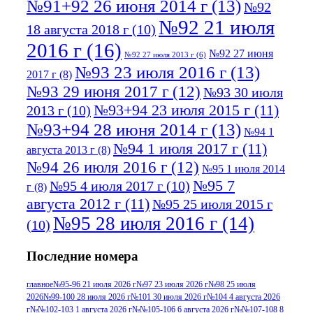
№91+92 26 июня 2014 г
(13)
№92
№92 21 июля
18 августа 2018 г
(10)
2016 г
(16)
№92 27 июня
№92 27 июля 2013 г
(6)
№93 23 июля 2016 г
(13)
2017 г
(8)
№93 29 июня 2017 г
(12)
№93 30 июля
№93+94 23 июля 2015 г
(11)
2013 г
(10)
№93+94 28 июня 2014 г
(13)
№94 1
№94 1 июля 2017 г
(11)
августа 2013 г
(8)
№94 26 июля 2016 г
(12)
№95 1 июля 2014
№95 7
№95 4 июля 2017 г
(10)
г
(8)
августа 2012 г
(11)
№95 25 июля 2015 г
№95 28 июля 2016 г
(14)
(10)
№95+96 3 августа 2013 г
(11)
№96 6
Последние номера
№96 9 августа 2012
июля 2017 г
(11)
г
(13)
№96+97 3
№96 28 июля 2015 г
(9)
главное
№95-96 21 июля 2026 г
№97 23 июля 2026 г
№98 25 июля
2026
№99-100 28 июля 2026 г
№101 30 июля 2026 г
№104 4 августа 2026
№96+97 30 июля
июля 2014 г
(10)
г
№№102-103 1 августа 2026 г
№№105-106 6 августа 2026 г
№№107-108 8