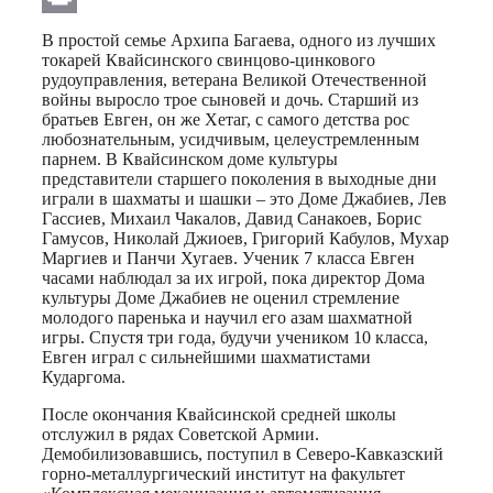
Print
В простой семье Архипа Багаева, одного из лучших
токарей Квайсинского свинцово-цинкового
рудоуправления, ветерана Великой Отечественной
войны выросло трое сыновей и дочь. Старший из
братьев Евген, он же Хетаг, с самого детства рос
любознательным, усидчивым, целеустремленным
парнем. В Квайсинском доме культуры
представители старшего поколения в выходные дни
играли в шахматы и шашки – это Доме Джабиев, Лев
Гассиев, Михаил Чакалов, Давид Санакоев, Борис
Гамусов, Николай Джиоев, Григорий Кабулов, Мухар
Маргиев и Панчи Хугаев. Ученик 7 класса Евген
часами наблюдал за их игрой, пока директор Дома
культуры Доме Джабиев не оценил стремление
молодого паренька и научил его азам шахматной
игры. Спустя три года, будучи учеником 10 класса,
Евген играл с сильнейшими шахматистами
Кударгома.
После окончания Квайсинской средней школы
отслужил в рядах Советской Армии.
Демобилизовавшись, поступил в Северо-Кавказский
горно-металлургический институт на факультет