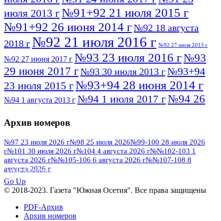
№91+92 21 июля 2015 г
июля 2013 г
№91+92 26 июня 2014 г
№92 18 августа
№92 21 июля 2016 г
2018 г
№92 27 июля 2013 г
№93 23 июля 2016 г
№93
№92 27 июня 2017 г
29 июня 2017 г
№93+94
№93 30 июля 2013 г
№93+94 28 июня 2014 г
23 июля 2015 г
№94 26
№94 1 июля 2017 г
№94 1 августа 2013 г
июля 2016 г
№95 4 июля 2017 г
№95 1 июля 2014 г
Архив номеров
№95 7 августа 2012 г
№95 25 июля 2015 г
№95 28 июля 2016 г
№95+96 3 августа
№97 23 июля 2026 г
№98 25 июля 2026
№99-100 28 июля 2026
г
№101 30 июля 2026 г
№104 4 августа 2026 г
№№102-103 1
№96 9 августа
2013 г
№96 6 июля 2017 г
августа 2026 г
№№105-106 6 августа 2026 г
№№107-108 8
2012 г
№96+97 3 июля 2014 г
августа 2026 г
№96 28 июля 2015 г
ПОСМОТРЕТЬ ВСЕ
№96+97 30 июля 2016 г
№97
Go Up
№97 6 августа 2013 г
© 2018-2023. Газета "Южная Осетия". Все права защищены
№97 11 августа 2012 г
8 июля 2017 г
PDF-Архив
№97 30 июля 2015 г
№98 1 августа 2015 г
Архив номеров