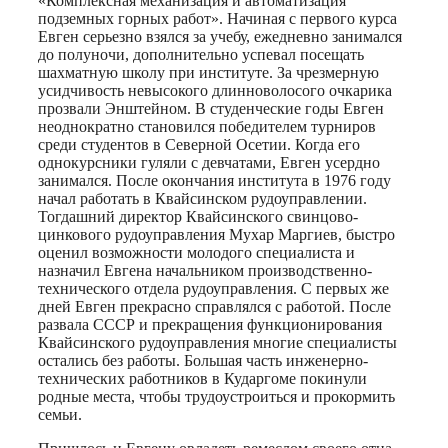
«Комплексная механизация и автоматизация
подземных горных работ». Начиная с первого курса
Евген серьезно взялся за учебу, ежедневно занимался
до полуночи, дополнительно успевал посещать
шахматную школу при институте. За чрезмерную
усидчивость невысокого длинноволосого очкарика
прозвали Энштейном. В студенческие годы Евген
неоднократно становился победителем турниров
среди студентов в Северной Осетии. Когда его
однокурсники гуляли с девчатами, Евген усердно
занимался. После окончания института в 1976 году
начал работать в Квайсинском рудоуправлении.
Тогдашний директор Квайсинского свинцово-
цинкового рудоуправления Мухар Маргиев, быстро
оценил возможности молодого специалиста и
назначил Евгена начальником производственно-
технического отдела рудоуправления. С первых же
дней Евген прекрасно справлялся с работой. После
развала СССР и прекращения функционирования
Квайсинского рудоуправления многие специалисты
остались без работы. Большая часть инженерно-
технических работников в Кударгоме покинули
родные места, чтобы трудоустроиться и прокормить
семьи.