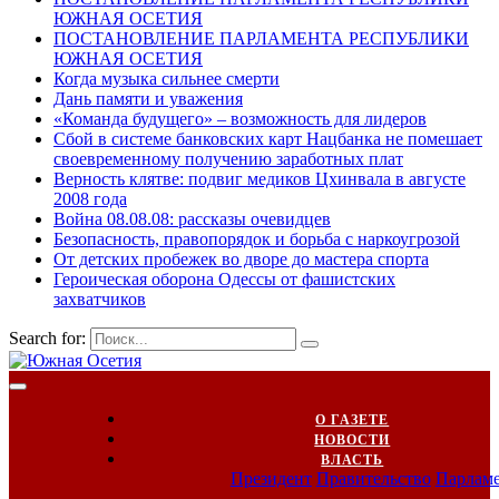
ЮЖНАЯ ОСЕТИЯ
ПОСТАНОВЛЕНИЕ ПАРЛАМЕНТА РЕСПУБЛИКИ
ЮЖНАЯ ОСЕТИЯ
Когда музыка сильнее смерти
Дань памяти и уважения
«Команда будущего» – возможность для лидеров
Сбой в системе банковских карт Нацбанка не помешает
своевременному получению заработных плат
Верность клятве: подвиг медиков Цхинвала в августе
2008 года
Война 08.08.08: рассказы очевидцев
Безопасность, правопорядок и борьба с наркоугрозой
От детских пробежек во дворе до мастера спорта
Героическая оборона Одессы от фашистских
захватчиков
Search for:
О ГАЗЕТЕ
НОВОСТИ
ВЛАСТЬ
Президент
Правительство
Парлам