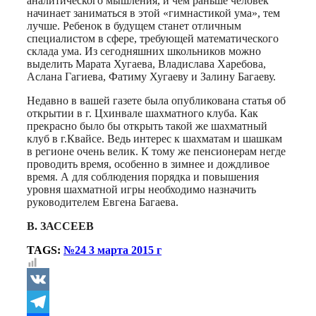
аналитического мышления, и чем раньше человек
начинает заниматься в этой «гимнастикой ума», тем
лучше. Ребенок в будущем станет отличным
специалистом в сфере, требующей математического
склада ума. Из сегодняшних школьников можно
выделить Марата Хугаева, Владислава Харебова,
Аслана Гагиева, Фатиму Хугаеву и Залину Багаеву.
Недавно в вашей газете была опубликована статья об
открытии в г. Цхинвале шахматного клуба. Как
прекрасно было бы открыть такой же шахматный
клуб в г.Квайсе. Ведь интерес к шахматам и шашкам
в регионе очень велик. К тому же пенсионерам негде
проводить время, особенно в зимнее и дождливое
время. А для соблюдения порядка и повышения
уровня шахматной игры необходимо назначить
руководителем Евгена Багаева.
В. ЗАССЕЕВ
TAGS:
№24 3 марта 2015 г
VK