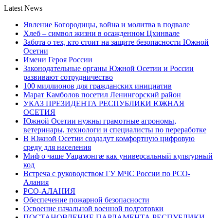
Latest News
Явление Богородицы, война и молитва в подвале
Хлеб – символ жизни в осажденном Цхинвале
Забота о тех, кто стоит на защите безопасности Южной
Осетии
Имени Героя России
Законодательные органы Южной Осетии и России
развивают сотрудничество
100 миллионов для гражданских инициатив
Марат Камболов посетил Ленингорский район
УКАЗ ПРЕЗИДЕНТА РЕСПУБЛИКИ ЮЖНАЯ
ОСЕТИЯ
Южной Осетии нужны грамотные агрономы,
ветеринары, технологи и специалисты по переработке
В Южной Осетии создадут комфортную цифровую
среду для населения
Миф о чаше Уацамонгæ как универсальный культурный
код
Встреча с руководством ГУ МЧС России по РСО-
Алания
РСО-АЛАНИЯ
Обеспечение пожарной безопасности
Освоение начальной военной подготовки
ПОСТАНОВЛЕНИЕ ПАРЛАМЕНТА РЕСПУБЛИКИ