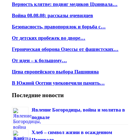
Верность клятве: подвиг медиков Цхинвала…
Война 08.08.08: рассказы очевидцев
Безопасность, правопорядок и борьба с…
От детских пробежек во дворе…
Героическая оборона Одессы от фашистских…
От идеи – к большому…
Цена европейского выбора Пашиняна
В Южной Осетии увековечили память…
Последние новости
Явление Богородицы, война и молитва в
подвале
Хлеб – символ жизни в осажденном
Цхинвале