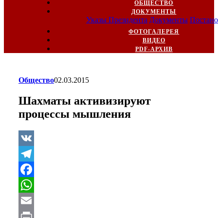
ОБЩЕСТВО
ДОКУМЕНТЫ
Указы Президента
Документы
Постано
ФОТОГАЛЕРЕЯ
ВИДЕО
PDF-АРХИВ
Общество
02.03.2015
Шахматы активизируют
процессы мышления
VK
Telegram
Facebook
WhatsApp
Email