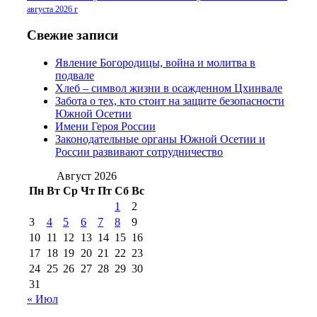
2016 г
(13)
№97 8
августа 2026 г
№97 6 августа 2013 г
(6)
№97 11 августа
июля 2017 г
(13)
Свежие записи
2012 г
(15)
№97 30 июля 2015 г
Явление Богородицы, война и молитва в
(15)
подвале
№98 1 августа 2015 г
(10)
№98 2
Хлеб – символ жизни в осажденном Цхинвале
августа 2016 г
(10)
№98 5 июля 2014 г
(10)
Забота о тех, кто стоит на защите безопасности
№98 14
Южной Осетии
№98 8 августа 2013 г
(9)
Имени Героя России
августа 2012 г
(14)
Законодательные органы Южной Осетии и
№98+99 11 июля
России развивают сотрудничество
№99 4 августа
2017 г
(9)
№99 4 августа 2015 г
(6)
2016 г
(12)
№99 16
Август 2026
№99 8 июля 2014 г
(9)
Пн
Вт
Ср
Чт
Пт
Сб
Вс
№99+100 10
августа 2012 г
(11)
1
2
августа 2013 г
(12)
3
4
5
6
7
8
9
10
11
12
13
14
15
16
17
18
19
20
21
22
23
24
25
26
27
28
29
30
31
« Июл