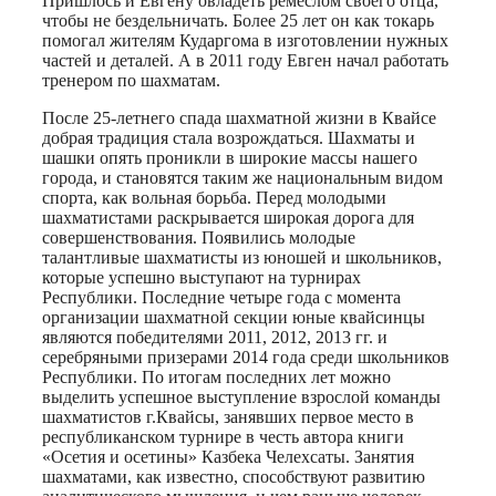
Пришлось и Евгену овладеть ремеслом своего отца,
чтобы не бездельничать. Более 25 лет он как токарь
помогал жителям Кударгома в изготовлении нужных
частей и деталей. А в 2011 году Евген начал работать
тренером по шахматам.
После 25-летнего спада шахматной жизни в Квайсе
добрая традиция стала возрождаться. Шахматы и
шашки опять проникли в широкие массы нашего
города, и становятся таким же национальным видом
спорта, как вольная борьба. Перед молодыми
шахматистами раскрывается широкая дорога для
совершенствования. Появились молодые
талантливые шахматисты из юношей и школьников,
которые успешно выступают на турнирах
Республики. Последние четыре года с момента
организации шахматной секции юные квайсинцы
являются победителями 2011, 2012, 2013 гг. и
серебряными призерами 2014 года среди школьников
Республики. По итогам последних лет можно
выделить успешное выступление взрослой команды
шахматистов г.Квайсы, занявших первое место в
республиканском турнире в честь автора книги
«Осетия и осетины» Казбека Челехсаты. Занятия
шахматами, как известно, способствуют развитию