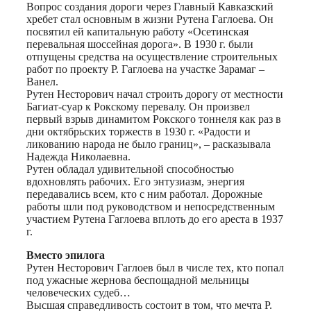
Вопрос создания дороги через Главный Кавказский
хребет стал основным в жизни Рутена Гаглоева. Он
посвятил ей капитальную работу «Осетинская
перевальная шоссейная дорога». В 1930 г. были
отпущены средства на осуществление строительных
работ по проекту Р. Гаглоева на участке Зарамаг –
Ванел.
Рутен Несторович начал строить дорогу от местности
Багиат-суар к Рокскому перевалу. Он произвел
первый взрыв динамитом Рокского тоннеля как раз в
дни октябрьских торжеств в 1930 г. «Радости и
ликованию народа не было границ», – расказывала
Надежда Николаевна.
Рутен обладал удивительной способностью
вдохновлять рабочих. Его энтузиазм, энергия
передавались всем, кто с ним работал. Дорожные
работы шли под руководством и непосредственным
участием Рутена Гаглоева вплоть до его ареста в 1937
г.
Вместо эпилога
Рутен Несторович Гаглоев был в числе тех, кто попал
под ужасные жернова беспощадной мельницы
человеческих судеб…
Высшая справедливость состоит в том, что мечта Р.