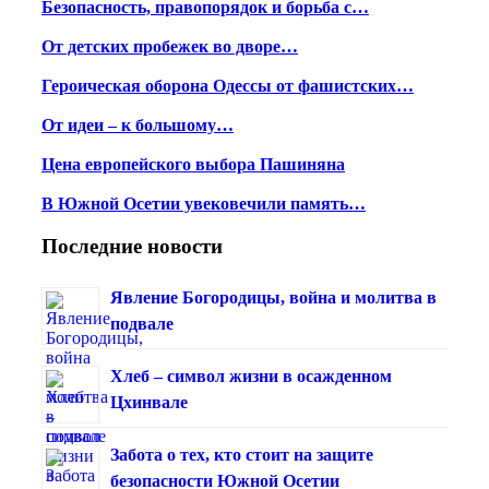
Безопасность, правопорядок и борьба с…
От детских пробежек во дворе…
Героическая оборона Одессы от фашистских…
От идеи – к большому…
Цена европейского выбора Пашиняна
В Южной Осетии увековечили память…
Последние новости
Явление Богородицы, война и молитва в
подвале
Хлеб – символ жизни в осажденном
Цхинвале
Забота о тех, кто стоит на защите
безопасности Южной Осетии