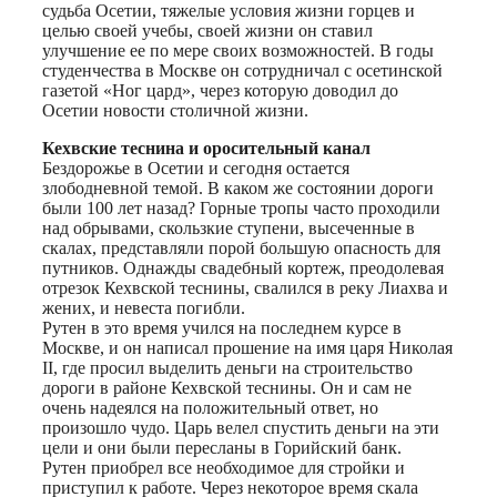
судьба Осетии, тяжелые условия жизни горцев и
целью своей учебы, своей жизни он ставил
улучшение ее по мере своих возможностей. В годы
студенчества в Москве он сотрудничал с осетинской
газетой «Ног цард», через которую доводил до
Осетии новости столичной жизни.
Кехвские теснина и оросительный канал
Бездорожье в Осетии и сегодня остается
злободневной темой. В каком же состоянии дороги
были 100 лет назад? Горные тропы часто проходили
над обрывами, скользкие ступени, высеченные в
скалах, представляли порой большую опасность для
путников. Однажды свадебный кортеж, преодолевая
отрезок Кехвской теснины, свалился в реку Лиахва и
жених, и невеста погибли.
Рутен в это время учился на последнем курсе в
Москве, и он написал прошение на имя царя Николая
II, где просил выделить деньги на строительство
дороги в районе Кехвской теснины. Он и сам не
очень надеялся на положительный ответ, но
произошло чудо. Царь велел спустить деньги на эти
цели и они были пересланы в Горийский банк.
Рутен приобрел все необходимое для стройки и
приступил к работе. Через некоторое время скала