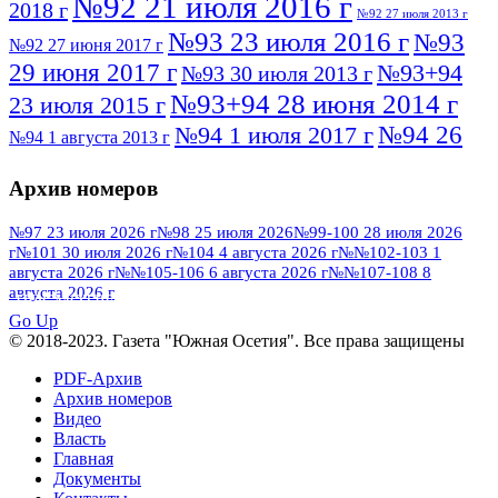
№92 21 июля 2016 г
2018 г
№92 27 июля 2013 г
№93 23 июля 2016 г
№93
№92 27 июня 2017 г
29 июня 2017 г
№93+94
№93 30 июля 2013 г
№93+94 28 июня 2014 г
23 июля 2015 г
№94 26
№94 1 июля 2017 г
№94 1 августа 2013 г
июля 2016 г
№95 4 июля 2017 г
№95 1 июля 2014 г
Архив номеров
№95 7 августа 2012 г
№95 25 июля 2015 г
№95 28 июля 2016 г
№95+96 3 августа
№97 23 июля 2026 г
№98 25 июля 2026
№99-100 28 июля 2026
г
№101 30 июля 2026 г
№104 4 августа 2026 г
№№102-103 1
№96 9 августа
2013 г
№96 6 июля 2017 г
августа 2026 г
№№105-106 6 августа 2026 г
№№107-108 8
2012 г
№96+97 3 июля 2014 г
августа 2026 г
№96 28 июля 2015 г
ПОСМОТРЕТЬ ВСЕ
№96+97 30 июля 2016 г
№97
Go Up
№97 6 августа 2013 г
© 2018-2023. Газета "Южная Осетия". Все права защищены
№97 11 августа 2012 г
8 июля 2017 г
PDF-Архив
№97 30 июля 2015 г
№98 1 августа 2015 г
Архив номеров
Видео
№98 2 августа 2016 г
№98 5 июля 2014 г
№98 8
Власть
№98 14 августа 2012 г
августа 2013 г
Главная
Документы
№99 4
№98+99 11 июля 2017 г
№99 4 августа 2015 г