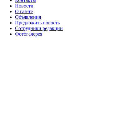
Контакты
августа 2016 г
№99 16
№99 8 июля 2014 г
Новости
О газете
№99+100 10 августа 2013 г
августа 2012 г
Объявления
Предложить новость
Сотрудники редакции
Фотогалерея