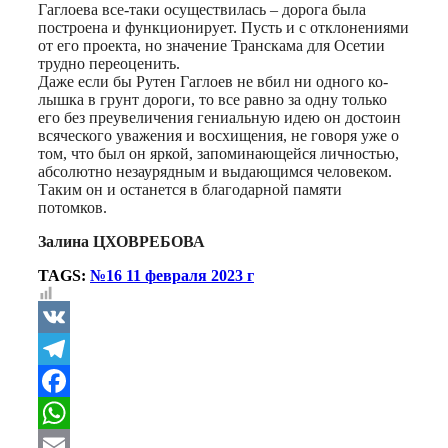
Гаглоева все-таки осуществилась – дорога была
построена и функционирует. Пусть и с отклоне­ниями
от его проекта, но значение Транскама для Осетии
трудно переоценить.
Даже если бы Рутен Гаглоев не вбил ни одного ко­
лышка в грунт дороги, то все равно за одну только
его без преувеличения гениальную идею он достоин
всяческого уважения и восхищения, не говоря уже о
том, что был он яркой, запоминающейся личностью,
абсолютно незаурядным и выдаю­щимся человеком.
Та­ким он и останется в благодарной памяти
потомков.
Залина ЦХОВРЕБОВА
TAGS:
№16 11 февраля 2023 г
VK
Telegram
Facebook
WhatsApp