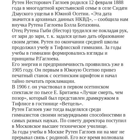
Рутен Несторович Гаглоев родился 12 февраля 1888
года в многодетной крестьянской семье в селе Сидæн
Дзауского ущелья в Южной Осетии. «Эта дата
значится в архивных данных НКВД», – сообщила нам
внучка Рутена Гаглоева Бэлла Ботазовна.
Отец Рутена Гыби (Нестор) трудился не покладая рук,
от зари до зари, т. к. задался целью дать образование
своим детям. Рутен по окончании средней школы
продолжил учебу в Тифлисской гимназии. За годы
учебы в гимназии формировались взгляды и
принципы Р.Гаглоева.
Его энергия и предприимчивость проявились уже в
1905 году. Он первым в Южную Осетию привез
печатный станок с осетинским шрифтом и начал
тайно печатать прокламации.
В 1906 г. он участвовал в первом осетинском
спектакле по пьесе Е. Бритаева «Лучше смерть, чем
позор», который был представлен драмкружком в
Тифлисе в гостинице «Ветцель».
Рутен Гаглоев уже тогда выделялся среди
гимназистов своими незаурядными способностями в
самых разных науках. По совету директора поступил
в Московское высшее техническое училище.
За годы учебы в Москве Рутен Гаглоев ни на миг не
прерывал связь с родиной. Его все время волновала