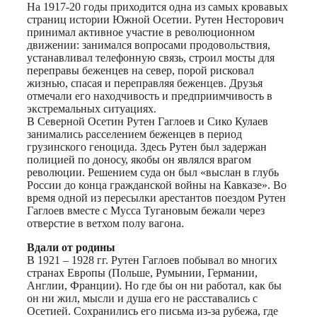
На 1917-20 годы приходится одна из самых кровавых
страниц истории Южной Осетии. Рутен Несторович
принимал активное участие в революционном
движении: занимался вопросами продовольствия,
устанавливал телефонную связь, строил мосты для
переправы беженцев на север, порой рисковал
жизнью, спасая и переправляя беженцев. Друзья
отмечали его находчивость и предприимчивость в
экстремальных ситуациях.
В Северной Осетин Рутен Гаглоев и Сико Кулаев
занимались расселением беженцев в период
грузинского геноцида. Здесь Рутен был задержан
полицией по доносу, якобы он являлся врагом
революции. Решением суда он был «выслан в глубь
России до конца гражданской войны на Кавказе». Во
время одной из пересылки арестантов поездом Рутен
Гаглоев вместе с Мусса Тугановым бежали через
отверстие в ветхом полу вагона.
Вдали от родины
В 1921 – 1928 гг. Рутен Гаглоев побывал во многих
странах Европы (Польше, Румынии, Германии,
Англии, Франции). Но где бы он ни работал, как бы
он ни жил, мысли и душа его не расставались с
Осетией. Сохранились его письма из-за рубежа, где