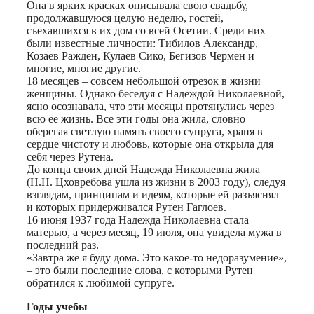
Она в ярких красках описывала свою свадьбу,
продолжавшуюся целую неделю, гостей,
съехавшихся в их дом со всей Осетии. Среди них
были известные личности: Тибилов Александр,
Козаев Ражден, Кулаев Сико, Бегизов Чермен и
многие, многие другие.
18 месяцев – совсем небольшой отрезок в жизни
женщины. Однако беседуя с Надеждой Николаевной,
ясно осознавала, что эти месяцы протянулись через
всю ее жизнь. Все эти годы она жила, словно
оберегая светлую память своего супруга, храня в
сердце чистоту и любовь, которые она открыла для
себя через Рутена.
До конца своих дней Надежда Николаевна жила
(Н.Н. Цховребова ушла из жизни в 2003 году), следуя
взглядам, принципам и идеям, которые ей разъяснял
и которых придерживался Рутен Гаглоев.
16 июня 1937 года Надежда Николаевна стала
матерью, а через месяц, 19 июля, она увидела мужа в
последний раз.
«Завтра же я буду дома. Это какое-то недоразумение»,
– это были последние слова, с которыми Рутен
обратился к любимой супруге.
Годы учебы