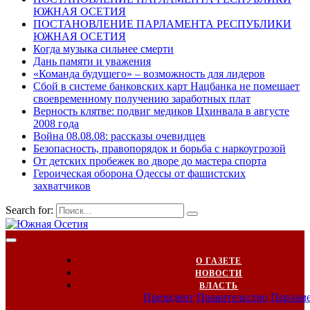
ЮЖНАЯ ОСЕТИЯ
ПОСТАНОВЛЕНИЕ ПАРЛАМЕНТА РЕСПУБЛИКИ
ЮЖНАЯ ОСЕТИЯ
Когда музыка сильнее смерти
Дань памяти и уважения
«Команда будущего» – возможность для лидеров
Сбой в системе банковских карт Нацбанка не помешает
своевременному получению заработных плат
Верность клятве: подвиг медиков Цхинвала в августе
2008 года
Война 08.08.08: рассказы очевидцев
Безопасность, правопорядок и борьба с наркоугрозой
От детских пробежек во дворе до мастера спорта
Героическая оборона Одессы от фашистских
захватчиков
Search for:
О ГАЗЕТЕ
НОВОСТИ
ВЛАСТЬ
Президент
Правительство
Парлам