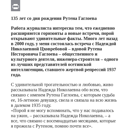
Email
Print
135 лет со дня рождения Рутена Гаглоева
Работа журналиста интересна тем, что ежедневно
расширяются горизонты а новые встречи, порой
открывают удивительные факты. Много лет назад
в 2000 году, у меня состоялась встреча с Надеждой
Николаевной Цховребовой – вдовой Рутена
Несторовича Гаглоева – общественного и
культурного деятеля, инженера-строителя – одного
из лучших представителей осетинской
интеллигенции, ставшего жертвой репрессий 1937
года.
С удивительной трогательностью и любовью, живо
рассказывала Надежда Николаевна обо всем, что
связано с именем Рутена Гаглоева, с которым судьба
ее, 16-летнюю девушку, свела и связала на всю жизнь
в далеком 1935 году.
«Порой я не могу вспоминать, что у нас подавалось
на ужин, – рассказывала Надежда Николаевна, – а
все, что связано с восемнадцатью месяцами, которые
я прожила с Рутеном, помню почти все».