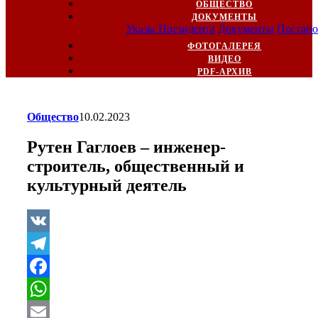
ОБЩЕСТВО
ДОКУМЕНТЫ
Указы Президента
Документы
Постано
ФОТОГАЛЕРЕЯ
ВИДЕО
PDF-АРХИВ
Общество
10.02.2023
Рутен Гаглоев – инженер-
строитель, общественный и
культурный деятель
VK
Telegram
Facebook
WhatsApp