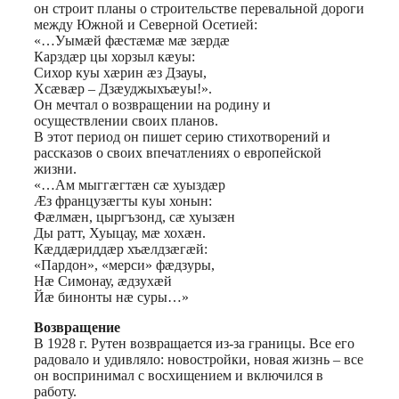
он строит планы о строительстве перевальной дороги
между Южной и Северной Осетией:
«…Уымæй фæстæмæ мæ зæрдæ
Карздæр цы хорзыл кæуы:
Сихор куы хæрин æз Дзауы,
Хсæвæр – Дзæуджыхъæуы!».
Он мечтал о возвращении на родину и
осуществлении своих планов.
В этот период он пишет серию стихотворений и
рассказов о своих впечатлениях о европейской
жизни.
«…Ам мыггæгтæн сæ хуыздæр
Æз французæгты куы хонын:
Фæлмæн, цыргъзонд, сæ хуызæн
Ды paтт, Хуыцау, мæ хохæн.
Кæддæриддæр хъæлдзæгæй:
«Пардон», «мерси» фæдзуры,
Нæ Симонау, æдзухæй
Йæ бинонты нæ суры…»
Возвращение
В 1928 г. Рутен воз­вращается из-за границы. Все его
радовало и удивляло: новостройки, новая жизнь – все
он воспринимал с восхищением и включился в
работу.