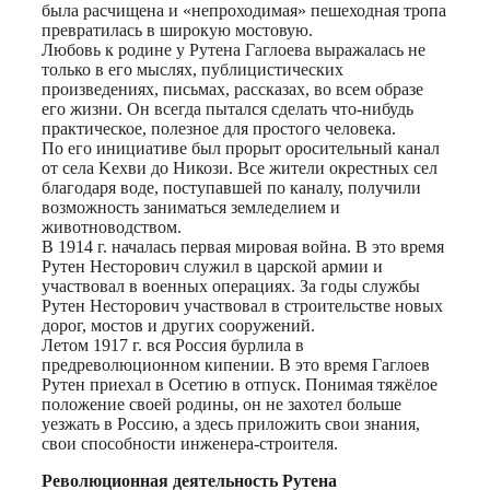
была расчищена и «непроходимая» пешеходная тропа
превратилась в широкую мостовую.
Любовь к родине у Рутена Гаглоева выражалась не
только в его мыслях, публицистических
произведениях, письмах, рассказах, во всем образе
его жизни. Он всегда пытался сделать что-нибудь
практическое, полезное для простого человека.
По его инициативе был прорыт оросительный канал
от села Kexви до Никози. Все жители окрестных сел
благодаря воде, поступавшей по каналу, получили
возможность заниматься земледелием и
животноводством.
В 1914 г. началась первая мировая война. В это время
Рутен Несторович служил в царской армии и
участвовал в военных операциях. За годы службы
Рутен Несторович участвовал в строительстве новых
дорог, мостов и других сооружений.
Летом 1917 г. вся Россия бурлила в
предреволюционном кипении. В это время Гаглоев
Рутен приехал в Осетию в отпуск. Понимая тяжёлое
положение своей родины, он не захотел больше
уезжать в Россию, а здесь приложить свои знания,
свои способности инженера-строителя.
Революционная деятельность Рутена