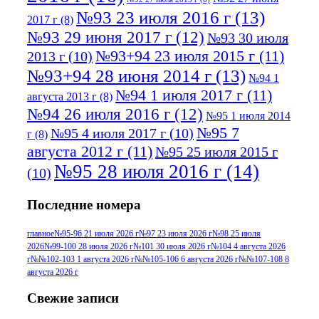
№93 23 июля 2016 г
(13)
2017 г
(8)
№93 29 июня 2017 г
(12)
№93 30 июля
№93+94 23 июля 2015 г
(11)
2013 г
(10)
№93+94 28 июня 2014 г
(13)
№94 1
№94 1 июля 2017 г
(11)
августа 2013 г
(8)
№94 26 июля 2016 г
(12)
№95 1 июля 2014
№95 7
№95 4 июля 2017 г
(10)
г
(8)
августа 2012 г
(11)
№95 25 июля 2015 г
№95 28 июля 2016 г
(14)
(10)
№95+96 3 августа 2013 г
(11)
№96 6
Последние номера
№96 9 августа 2012
июля 2017 г
(11)
г
(13)
№96+97 3
№96 28 июля 2015 г
(9)
главное
№95-96 21 июля 2026 г
№97 23 июля 2026 г
№98 25 июля
2026
№99-100 28 июля 2026 г
№101 30 июля 2026 г
№104 4 августа 2026
№96+97 30 июля
июля 2014 г
(10)
г
№№102-103 1 августа 2026 г
№№105-106 6 августа 2026 г
№№107-108 8
2016 г
(13)
№97 8
августа 2026 г
№97 6 августа 2013 г
(6)
№97 11 августа
июля 2017 г
(13)
Свежие записи
2012 г
(15)
№97 30 июля 2015 г