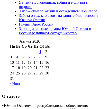
Явление Богородицы, война и молитва в
(15)
подвале
№98 1 августа 2015 г
(10)
№98 2
Хлеб – символ жизни в осажденном Цхинвале
августа 2016 г
(10)
№98 5 июля 2014 г
(10)
Забота о тех, кто стоит на защите безопасности
№98 14
Южной Осетии
№98 8 августа 2013 г
(9)
Имени Героя России
августа 2012 г
(14)
Законодательные органы Южной Осетии и
№98+99 11 июля
России развивают сотрудничество
№99 4 августа
2017 г
(9)
№99 4 августа 2015 г
(6)
2016 г
(12)
№99 16
Август 2026
№99 8 июля 2014 г
(9)
Пн
Вт
Ср
Чт
Пт
Сб
Вс
№99+100 10
августа 2012 г
(11)
1
2
августа 2013 г
(12)
3
4
5
6
7
8
9
10
11
12
13
14
15
16
17
18
19
20
21
22
23
24
25
26
27
28
29
30
31
« Июл
О газете
«Южная Осетия» — республиканская общественно-