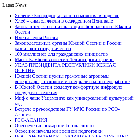
Latest News
Явление Богородицы, война и молитва в подвале
Хлеб – символ жизни в осажденном Цхинвале
Забота о тех, кто стоит на защите безопасности Южной
Осетии
Имени Героя России
Законодательные органы Южной Осетии и России
развивают сотрудничество
100 миллионов для гражданских инициатив
Марат Камболов посетил Ленингорский район
УКАЗ ПРЕЗИДЕНТА РЕСПУБЛИКИ ЮЖНАЯ
ОСЕТИЯ
Южной Осетии нужны грамотные агрономы,
ветеринары, технологи и специалисты по переработке
В Южной Осетии создадут комфортную цифровую
среду для населения
Миф о чаше Уацамонгæ как универсальный культурный
код
Встреча с руководством ГУ МЧС России по РСО-
Алания
РСО-АЛАНИЯ
Обеспечение пожарной безопасности
Освоение начальной военной подготовки
ПОСТАНОВЛЕНИЕ ПАРЛАМЕНТА РЕСПУБЛИКИ