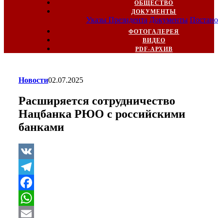
ОБЩЕСТВО
ДОКУМЕНТЫ
Указы Президента
Документы
Постано
ФОТОГАЛЕРЕЯ
ВИДЕО
PDF-АРХИВ
Новости
02.07.2025
Расширяется сотрудничество
Нацбанка РЮО с российскими
банками
VK
Telegram
Facebook
WhatsApp