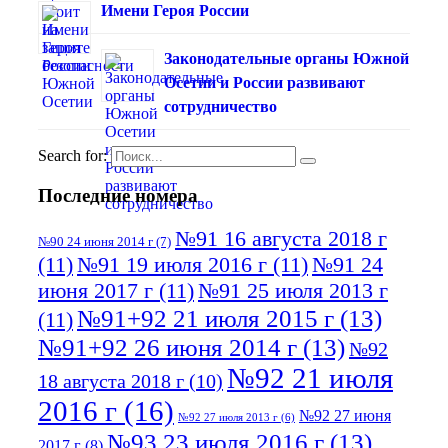
Имени Героя России
Законодательные органы Южной
Осетии и России развивают
сотрудничество
Search for:
Последние номера
№91 16 августа 2018 г
№90 24 июня 2014 г
(7)
(11)
№91 19 июля 2016 г
(11)
№91 24
июня 2017 г
(11)
№91 25 июля 2013 г
№91+92 21 июля 2015 г
(13)
(11)
№91+92 26 июня 2014 г
(13)
№92
№92 21 июля
18 августа 2018 г
(10)
2016 г
(16)
№92 27 июня
№92 27 июля 2013 г
(6)
№93 23 июля 2016 г
(13)
2017 г
(8)