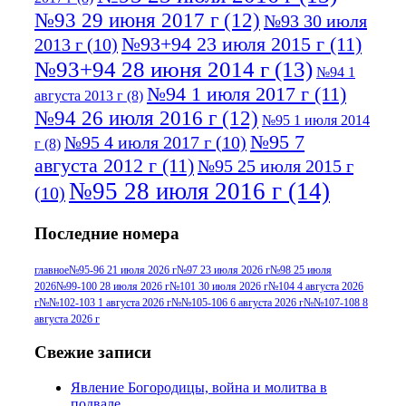
№93 29 июня 2017 г
(12)
№93 30 июля
№93+94 23 июля 2015 г
(11)
2013 г
(10)
№93+94 28 июня 2014 г
(13)
№94 1
№94 1 июля 2017 г
(11)
августа 2013 г
(8)
№94 26 июля 2016 г
(12)
№95 1 июля 2014
№95 7
№95 4 июля 2017 г
(10)
г
(8)
августа 2012 г
(11)
№95 25 июля 2015 г
№95 28 июля 2016 г
(14)
(10)
№95+96 3 августа 2013 г
(11)
№96 6
Последние номера
№96 9 августа 2012
июля 2017 г
(11)
г
(13)
№96+97 3
№96 28 июля 2015 г
(9)
главное
№95-96 21 июля 2026 г
№97 23 июля 2026 г
№98 25 июля
2026
№99-100 28 июля 2026 г
№101 30 июля 2026 г
№104 4 августа 2026
№96+97 30 июля
июля 2014 г
(10)
г
№№102-103 1 августа 2026 г
№№105-106 6 августа 2026 г
№№107-108 8
2016 г
(13)
№97 8
августа 2026 г
№97 6 августа 2013 г
(6)
№97 11 августа
июля 2017 г
(13)
Свежие записи
2012 г
(15)
№97 30 июля 2015 г
Явление Богородицы, война и молитва в
подвале