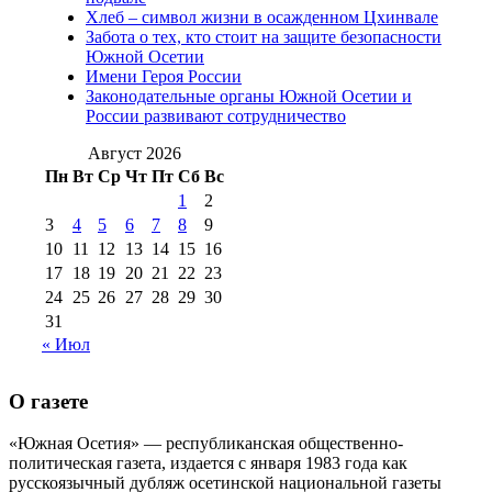
(15)
№98 1 августа 2015 г
(10)
№98 2
Хлеб – символ жизни в осажденном Цхинвале
августа 2016 г
(10)
№98 5 июля 2014 г
(10)
Забота о тех, кто стоит на защите безопасности
№98 14
Южной Осетии
№98 8 августа 2013 г
(9)
Имени Героя России
августа 2012 г
(14)
Законодательные органы Южной Осетии и
№98+99 11 июля
России развивают сотрудничество
№99 4 августа
2017 г
(9)
№99 4 августа 2015 г
(6)
2016 г
(12)
№99 16
Август 2026
№99 8 июля 2014 г
(9)
Пн
Вт
Ср
Чт
Пт
Сб
Вс
№99+100 10
августа 2012 г
(11)
1
2
августа 2013 г
(12)
3
4
5
6
7
8
9
10
11
12
13
14
15
16
17
18
19
20
21
22
23
24
25
26
27
28
29
30
31
« Июл
О газете
«Южная Осетия» — республиканская общественно-
политическая газета, издается с января 1983 года как
русскоязычный дубляж осетинской национальной газеты