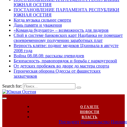
ЮЖНАЯ ОСЕТИЯ
ПОСТАНОВЛЕНИЕ ПАРЛАМЕНТА РЕСПУБЛИКИ
ЮЖНАЯ ОСЕТИЯ
Когда музыка сильнее смерти
Дань памяти и уважения
«Команда будущего» – возможность для лидеров
Сбой в системе банковских карт Нацбанка не помешает
своевременному получению заработных плат
Верность клятве: подвиг медиков Цхинвала в августе
2008 года
Война 08.08.08: рассказы очевидцев
Безопасность, правопорядок и борьба с наркоугрозой
От детских пробежек во дворе до мастера спорта
Героическая оборона Одессы от фашистских
захватчиков
Search for:
О ГАЗЕТЕ
НОВОСТИ
ВЛАСТЬ
Президент
Правительство
Парлам