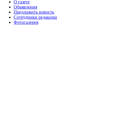
О газете
№99+100 10 августа 2013 г
августа 2012 г
Объявления
Предложить новость
Сотрудники редакции
Фотогалерея