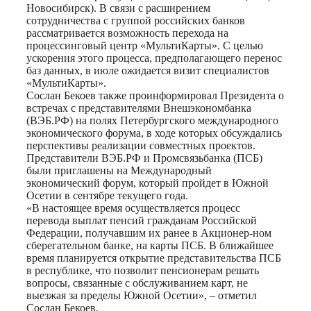
Новосибирск). В связи с расширением
сотрудничества с группой российских банков
рассматривается возможность перехода на
процессинговый центр «МультиКарты». С целью
ускорения этого процесса, предполагающего перенос
баз данных, в июле ожидается визит специалистов
«МультиКарты».
Сослан Бекоев также проинформировал Президента о
встречах с представителями Внешэкономбанка
(ВЭБ.РФ) на полях Петербургского международного
экономического форума, в ходе которых обсуждались
перспективы реализации совместных проектов.
Представители ВЭБ.РФ и Промсвязьбанка (ПСБ)
были приглашены на Международный
экономический форум, который пройдет в Южной
Осетии в сентябре текущего года.
«В настоящее время осуществляется процесс
перевода выплат пенсий гражданам Российской
Федерации, получавшим их ранее в Акционер-ном
сберегательном банке, на карты ПСБ. В ближайшее
время планируется открытие представительства ПСБ
в республике, что позволит пенсионерам решать
вопросы, связанные с обслуживанием карт, не
выезжая за пределы Южной Осетии», – отметил
Сослан Бекоев.