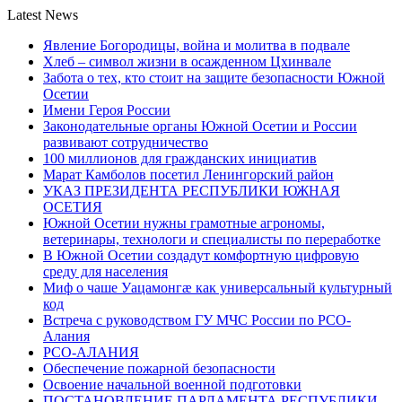
Latest News
Явление Богородицы, война и молитва в подвале
Хлеб – символ жизни в осажденном Цхинвале
Забота о тех, кто стоит на защите безопасности Южной
Осетии
Имени Героя России
Законодательные органы Южной Осетии и России
развивают сотрудничество
100 миллионов для гражданских инициатив
Марат Камболов посетил Ленингорский район
УКАЗ ПРЕЗИДЕНТА РЕСПУБЛИКИ ЮЖНАЯ
ОСЕТИЯ
Южной Осетии нужны грамотные агрономы,
ветеринары, технологи и специалисты по переработке
В Южной Осетии создадут комфортную цифровую
среду для населения
Миф о чаше Уацамонгæ как универсальный культурный
код
Встреча с руководством ГУ МЧС России по РСО-
Алания
РСО-АЛАНИЯ
Обеспечение пожарной безопасности
Освоение начальной военной подготовки
ПОСТАНОВЛЕНИЕ ПАРЛАМЕНТА РЕСПУБЛИКИ