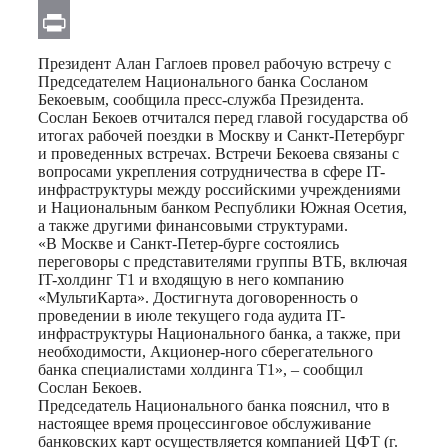
Email
Print
Президент Алан Гаглоев провел рабочую встречу с
Председателем Национального банка Сосланом
Бекоевым, сообщила пресс-служба Президента.
Сослан Бекоев отчитался перед главой государства об
итогах рабочей поездки в Москву и Санкт-Петербург
и проведенных встречах. Встречи Бекоева связаны с
вопросами укрепления сотрудничества в сфере IT-
инфраструктуры между российскими учреждениями
и Национальным банком Республики Южная Осетия,
а также другими финансовыми структурами.
«В Москве и Санкт-Петер-бурге состоялись
переговоры с представителями группы ВТБ, включая
IT-холдинг Т1 и входящую в него компанию
«МультиКарта». Достигнута договоренность о
проведении в июле текущего года аудита IT-
инфраструктуры Национального банка, а также, при
необходимости, Акционер-ного сберегательного
банка специалистами холдинга Т1», – сообщил
Сослан Бекоев.
Председатель Национального банка пояснил, что в
настоящее время процессинговое обслуживание
банковских карт осуществляется компанией ЦФТ (г.