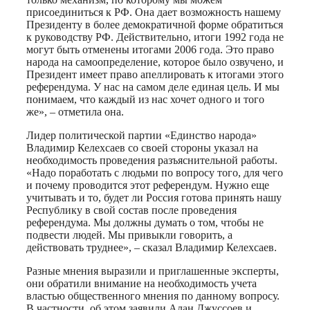
присоединиться к РФ. Она дает возможность нашему
Президенту в более демократичной форме обратиться
к руководству РФ. Действительно, итоги 1992 года не
могут быть отменены итогами 2006 года. Это право
народа на самоопределение, которое было озвучено, и
Президент имеет право апеллировать к итогами этого
референдума. У нас на самом деле единая цель. И мы
понимаем, что каждый из нас хочет одного и того
же», – отметила она.
Лидер политической партии «Единство народа»
Владимир Келехсаев со своей стороны указал на
необходимость проведения разъяснительной работы.
«Надо поработать с людьми по вопросу того, для чего
и почему проводится этот референдум. Нужно еще
учитывать и то, будет ли Россия готова принять нашу
Республику в свой состав после проведения
референдума. Мы должны думать о том, чтобы не
подвести людей. Мы привыкли говорить, а
действовать труднее», – сказал Владимир Келехсаев.
Разные мнения выразили и приглашенные эксперты,
они обратили внимание на необходимость учета
властью общественного мнения по данному вопросу.
В частности, об этом заявили Алан Джуссоев и