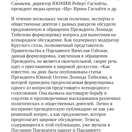
Санакоев, директор ЮОНИИ Роберт Гаглойты,
президент медиа-центра «Ир» Ирина Гаглойти и др.
В течение нескольких часов политики, эксперты и
общественные деятели с разных ракурсов обсудили
предложенную в обращении Президента Леонида
Тибилова формулировку вопроса для вынесения на
всенародное обсуждение. Как подчеркнул модератор
Круглого стола, полномочный представитель
Правительства в Парламенте Вячеслав Гобозов,
данная формулировка, озвученная в обращении
Президента, не является окончательной, скорее речь
идет о приглашении к широкой дискуссии. «Как
известно, на днях была опубликована статья
Президента Южной Осетии Леонида Тибилова, в
которой приведена предполагаемая формулировка
одного из вопросов предстоящего всенародного
голосования. Она вызвала настоящую борьбу в
соцсетях и противоречивые высказывания различных
политических и общественных деятелей. Лично я
воспринял президентскую публикацию не как уже
решенный вопрос, а как предложение, которое
предполагает широкое обсуждение. Тезисы,
содержащиеся в этой публикации, уже звучали в
Послании Президента народу и Парламенту