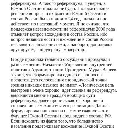
референдума. А такого референдума, я уверен, в
Южной Осетии никогда не будет. Положительное
решение вопроса о вхождении Южной Осетии в
состав России было принято 24 года назад, и оно
действует по настоящий момент. Я не считаю, что
поддержка независимости на референдуме 2006 года
отменяет вопрос вхождения в состав России, ибо
вопрос независимости и вхождение в состав России
не являются антагонистами, а наоборот, дополняют
друг друга», – подчеркнул модератор.
В ходе продолжительного обсуждения прозвучали
разные мнения. Начальник Управления внутренней
политики Администрации Президента Мурат Ванеев
заявил, что формулировка одного из вопросов
предстоящего голосования с юридической точки
зрения никаких изъянов не имеет. «Логическая цепь
выстроена очень хорошо, идет ссылка на референдум,
выясняется мнение граждан вообще о сути
референдума, далее прописываются хорошие и
справедливые механизмы его реализации. Данная
формулировка направлена на самое главное – что
будущее Южной Осетии народ видит в составе РФ.
Если исходить из факта того, что большинство
населения поддерживает вхождение Южной Осетии