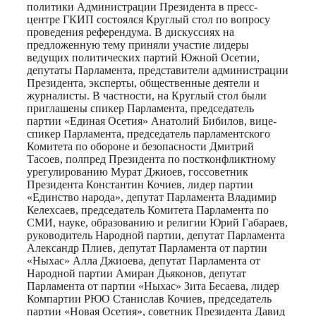
политики Администрации Президента в пресс-
центре ГКИП состоялся Круглый стол по вопросу
проведения референдума. В дискуссиях на
предложенную тему приняли участие лидеры
ведущих политических партий Южной Осетии,
депутаты Парламента, представители администрации
Президента, эксперты, общественные деятели и
журналисты. В частности, на Круглый стол были
приглашены спикер Парламента, председатель
партии «Единая Осетия» Анатолий Бибилов, вице-
спикер Парламента, председатель парламентского
Комитета по обороне и безопасности Дмитрий
Тасоев, полпред Президента по постконфликтному
урегулированию Мурат Джиоев, госсоветник
Президента Константин Кочиев, лидер партии
«Единство народа», депутат Парламента Владимир
Келехсаев, председатель Комитета Парламента по
СМИ, науке, образованию и религии Юрий Габараев,
руководитель Народной партии, депутат Парламента
Александр Плиев, депутат Парламента от партии
«Ныхас» Алла Джиоева, депутат Парламента от
Народной партии Амиран Дьяконов, депутат
Парламента от партии «Ныхас» Зита Бесаева, лидер
Компартии РЮО Станислав Кочиев, председатель
партии «Новая Осетия», советник Президента Давид