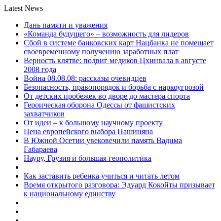
Latest News
Дань памяти и уважения
«Команда будущего» – возможность для лидеров
Сбой в системе банковских карт Нацбанка не помешает
своевременному получению заработных плат
Верность клятве: подвиг медиков Цхинвала в августе
2008 года
Война 08.08.08: рассказы очевидцев
Безопасность, правопорядок и борьба с наркоугрозой
От детских пробежек во дворе до мастера спорта
Героическая оборона Одессы от фашистских
захватчиков
От идеи – к большому научному проекту
Цена европейского выбора Пашиняна
В Южной Осетии увековечили память Вадима
Габараева
Науру, Грузия и большая геополитика
Как заставить ребенка учиться и читать летом
Время открытого разговора: Эдуард Кокойты призывает
к национальному единству