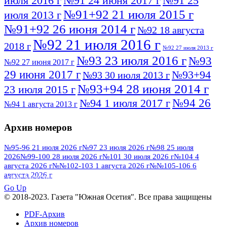
июля 2016 г
№91 24 июня 2017 г
№91 25
№91+92 21 июля 2015 г
июля 2013 г
№91+92 26 июня 2014 г
№92 18 августа
№92 21 июля 2016 г
2018 г
№92 27 июля 2013 г
№93 23 июля 2016 г
№93
№92 27 июня 2017 г
29 июня 2017 г
№93+94
№93 30 июля 2013 г
№93+94 28 июня 2014 г
23 июля 2015 г
№94 26
№94 1 июля 2017 г
№94 1 августа 2013 г
июля 2016 г
№95 4 июля 2017 г
№95 1 июля 2014 г
Архив номеров
№95 7 августа 2012 г
№95 25 июля 2015 г
№95 28 июля 2016 г
№95+96 3 августа
№95-96 21 июля 2026 г
№97 23 июля 2026 г
№98 25 июля
2026
№99-100 28 июля 2026 г
№101 30 июля 2026 г
№104 4
№96 9 августа
2013 г
№96 6 июля 2017 г
августа 2026 г
№№102-103 1 августа 2026 г
№№105-106 6
2012 г
№96+97 3 июля 2014 г
августа 2026 г
№96 28 июля 2015 г
ПОСМОТРЕТЬ ВСЕ
№96+97 30 июля 2016 г
№97
Go Up
№97 6 августа 2013 г
© 2018-2023. Газета "Южная Осетия". Все права защищены
№97 11 августа 2012 г
8 июля 2017 г
PDF-Архив
№97 30 июля 2015 г
№98 1 августа 2015 г
Архив номеров