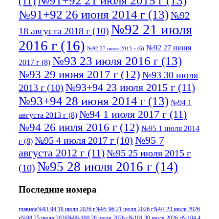
№91+92 21 июля 2015 г
(13)
(11)
№91+92 26 июня 2014 г
(13)
№92
№92 21 июля
18 августа 2018 г
(10)
2016 г
(16)
№92 27 июня
№92 27 июля 2013 г
(6)
№93 23 июля 2016 г
(13)
2017 г
(8)
№93 29 июня 2017 г
(12)
№93 30 июля
№93+94 23 июля 2015 г
(11)
2013 г
(10)
№93+94 28 июня 2014 г
(13)
№94 1
№94 1 июля 2017 г
(11)
августа 2013 г
(8)
№94 26 июля 2016 г
(12)
№95 1 июля 2014
№95 7
№95 4 июля 2017 г
(10)
г
(8)
августа 2012 г
(11)
№95 25 июля 2015 г
№95 28 июля 2016 г
(14)
(10)
№95+96 3 августа 2013 г
(11)
№96 6
Последние номера
№96 9 августа 2012
июля 2017 г
(11)
г
(13)
№96+97 3
№96 28 июля 2015 г
(9)
главное
№93-94 18 июля 2026 г
№95-96 21 июля 2026 г
№97 23 июля 2026
г
№98 25 июля 2026
№99-100 28 июля 2026 г
№101 30 июля 2026 г
№104 4