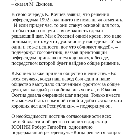
– сказал М. Джиоев.
В свою очередь К. Кочиев заявил, что решения
референдума 1992 года никто не помышлял отменять.
«И если придет час, то они станут основой для того,
чтобы страна получила возможность сделать
решающий шаг. Мы с Россией одной крови, это надо
понимать, потому что духовность у нас единая. У нас
одни и те же ценности, вот что сближает людей», –
подчеркнул госсоветник, назвав предстоящий
референдум приглашением к диалогу, к беседе,
посредством которой будет найдено общее решение.
К.Кочиев также призвал общество к единству. «Во
всех случаях, когда наш народ был един и наше
общество выступало сплоченным фронтом за общее
дело, мы каждый раз добивались успеха, и Южная
Осетия делала очередной шаг вперед. Только вместе
мы можем быть серьезной силой и добиться каких-то
хороших дел для Республики», – подчеркнул он.
О необходимости достичь согласованности всех
ветвей власти и общества говорил и директор
ЮОНИИ Роберт Гаглойти, однозначно
поддержавший референдум. «Когда решается вопрос