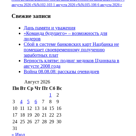
№96+97 30 июля
июля 2014 г
(10)
августа 2026 г
№№102-103 1 августа 2026 г
№№105-106 6 августа 2026 г
2016 г
(13)
№97 8
№97 6 августа 2013 г
(6)
Свежие записи
№97 11 августа
июля 2017 г
(13)
Дань памяти и уважения
2012 г
(15)
№97 30 июля 2015 г
«Команда будущего» – возможность для
(15)
лидеров
№98 1 августа 2015 г
(10)
№98 2
Сбой в системе банковских карт Нацбанка не
августа 2016 г
(10)
№98 5 июля 2014 г
(10)
помешает своевременному получению
№98 14
заработных плат
№98 8 августа 2013 г
(9)
Верность клятве: подвиг медиков Цхинвала в
августа 2012 г
(14)
августе 2008 года
№98+99 11 июля
Война 08.08.08: рассказы очевидцев
№99 4 августа
2017 г
(9)
№99 4 августа 2015 г
(6)
2016 г
(12)
№99 16
Август 2026
№99 8 июля 2014 г
(9)
Пн
Вт
Ср
Чт
Пт
Сб
Вс
№99+100 10
августа 2012 г
(11)
1
2
августа 2013 г
(12)
3
4
5
6
7
8
9
10
11
12
13
14
15
16
17
18
19
20
21
22
23
24
25
26
27
28
29
30
31
« Июл