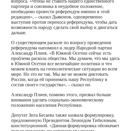
вопроса. «Чтобы не ставить нашего единственного
партнера и союзника в неудобное положение,
необходимо провести референдум именно в этой
редакции», – сказал Дьяконов, одновременно
выступив против переноса референдума, чтобы дать
возможность народу сделать свой выбор и двигаться
дальше.
О существующем расколе по вопросу проведения
референдума напомнил и лидер Народной партии
Александр Плиев. «В Южной Осетии сейчас есть
проблема раскола общества. Мы думаем, что мы здесь
в Южной Осетии все величайшие политики и что
можем влиять на геополитические ситуации во всем
мире. Но это не так. Мы же не можем диктовать
России, когда ей принимать нашу Республику в
состав своего государства», – сказал он.
Александр Плиев, помимо этого, призвал больше
внимания уделять социально-экономическому
положению населения Республики.
Депутат Зита Бесаева также назвала формулировку,
предложенную Президентом Леонидом Тибиловым,
конституционной. «Данная формулировка обозначает
только механизм, по которому мы можем