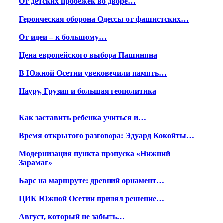
От детских пробежек во дворе…
Героическая оборона Одессы от фашистских…
От идеи – к большому…
Цена европейского выбора Пашиняна
В Южной Осетии увековечили память…
Науру, Грузия и большая геополитика
Как заставить ребенка учиться и…
Время открытого разговора: Эдуард Кокойты…
Модернизация пункта пропуска «Нижний
Зарамаг»
Барс на маршруте: древний орнамент…
ЦИК Южной Осетии принял решение…
Август, который не забыть…