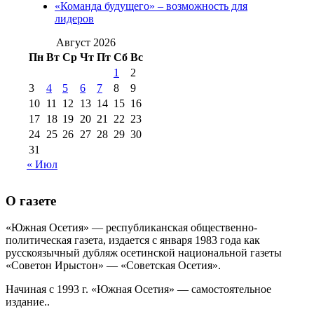
августа 2012 г
(14)
«Команда будущего» – возможность для
№98+99 11 июля
лидеров
№99 4 августа
2017 г
(9)
№99 4 августа 2015 г
(6)
2016 г
(12)
№99 16
Август 2026
№99 8 июля 2014 г
(9)
Пн
Вт
Ср
Чт
Пт
Сб
Вс
№99+100 10
августа 2012 г
(11)
1
2
августа 2013 г
(12)
3
4
5
6
7
8
9
10
11
12
13
14
15
16
17
18
19
20
21
22
23
24
25
26
27
28
29
30
31
« Июл
О газете
«Южная Осетия» — республиканская общественно-
политическая газета, издается с января 1983 года как
русскоязычный дубляж осетинской национальной газеты
«Советон Ирыстон» — «Советская Осетия».
Начиная с 1993 г. «Южная Осетия» — самостоятельное
издание..