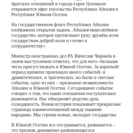
братских отношений в городе-герое Цхинвале
открывается офис посольства Республики Абхазия в
Республике Южная Осетия.
На государственном флаге Республики Абхазия
изображена открытая ладонь. Абхазия миролюбивое
государство, которое протягивает руку дружбы всем
государствам доброй воли и готово к
сотрудничеству».
Министр иностранных дел РА Вячеслав Чирикба в
своем выступлении отметил, что для него «большая
честь присутствовать в Южной Осетии. За короткий
период времени произошло много событий, и
драматических, и трагических, но были и светлые
события, одно из них – признание независимости
Абхазии и Южной Осетии. Сегодняшнее событие
говорит о том, что наши отношения поступательно
развиваются. Нас объединяет родство душ,
солидарность. Новая история показывает прекрасные
страницы взаимоотношений между нашими
народами. Мы строим новые, молодые государства.
В Южной Осетии все отстраивается, развивается –
это признак динамично развивающегося