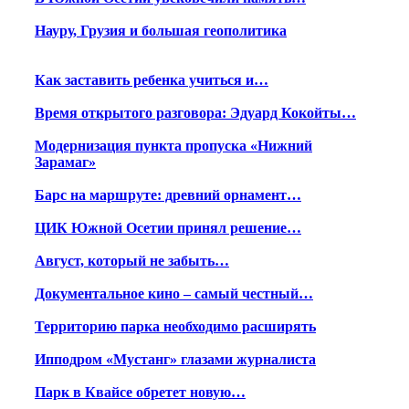
Науру, Грузия и большая геополитика
Как заставить ребенка учиться и…
Время открытого разговора: Эдуард Кокойты…
Модернизация пункта пропуска «Нижний
Зарамаг»
Барс на маршруте: древний орнамент…
ЦИК Южной Осетии принял решение…
Август, который не забыть…
Документальное кино – самый честный…
Территорию парка необходимо расширять
Ипподром «Мустанг» глазами журналиста
Парк в Квайсе обретет новую…