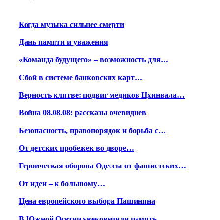
Когда музыка сильнее смерти
Дань памяти и уважения
«Команда будущего» – возможность для…
Сбой в системе банковских карт…
Верность клятве: подвиг медиков Цхинвала…
Война 08.08.08: рассказы очевидцев
Безопасность, правопорядок и борьба с…
От детских пробежек во дворе…
Героическая оборона Одессы от фашистских…
От идеи – к большому…
Цена европейского выбора Пашиняна
В Южной Осетии увековечили память…