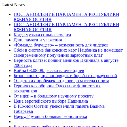
Latest News
ПОСТАНОВЛЕНИЕ ПАРЛАМЕНТА РЕСПУБЛИКИ
ЮЖНАЯ ОСЕТИЯ
ПОСТАНОВЛЕНИЕ ПАРЛАМЕНТА РЕСПУБЛИКИ
ЮЖНАЯ ОСЕТИЯ
Когда музыка сильнее смерти
Дань памяти и уважения
«Команда будущего» – возможность для лидеров
Сбой в системе банковских карт Нацбанка не помешает
своевременному получению заработных плат
Верность клятве: подвиг медиков Цхинвала в августе
2008 года
Война 08.08.08: рассказы очевидцев
Безопасность, правопорядок и борьба с наркоугрозой
От детских пробежек во дворе до мастера спорта
Героическая оборона Одессы от фашистских
захватчиков
От идеи – к большому научному проекту
Цена европейского выбора Пашиняна
В Южной Осетии увековечили память Вадима
Габараева
Науру, Грузия и большая геополитика
Как заставить ребенка учиться и читать летом