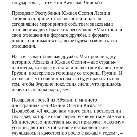
государства», – отметил Вячеслав Чирикба.
Президент Республики Южная Осетия Леонид
Тибилов поприветствовал гостей и назвал
сегодняшнее мероприятие событием знаковым в
отношениях двух братских республик. «Мы строили
свои отношения в формате дружбы, в формате
полного понимания и дальше будем развивать эти
отношения.
Нас связывает большая дружба. Мы прошли одну
историю. Абхазия и Южная Осетия – две страны-
близнецы, которые испытали нашествие фашистской
Грузии, подверглись геноциду со стороны Грузии. И
я надеюсь, что наши посольства будут работать над
тем, чтобы будущие поколения знали, что пришлось
пережить нашим народам».
Поздравил гостей из Абхазии и министр
иностранных дел Южной Осетии Казбулат
Цховребов. «Я желаю вам много сил в претворении
тех задач, которые стоят перед руководством Абхазии.
Министерство иностранных дел приложит максимум
усилий для того, чтобы наше взаимодействие
улучшалось и качественно росло с каждым годом», –