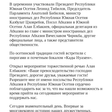
В церемонии участвовали Президент Республики
Южная Осетия Леонид Тибилов, Председатель
Парламента Анатолий Бибилов, министр
иностранных дел Республики Южная Осетия
Казбулат Цховребов, Посол Абхазии в Южной
Осетии Алан Елбакиев, официальная делегация из
Абхазии во главе с министром иностранных дел
Республики Абхазия Вячеславом Чирикба, другие
официальные лица, а также представители
общественности.
По осетинской традиции гостей встретили с
пирогами и почетным бокалом «Кады Нуазæн».
Открыл мероприятие торжественной речью Алан
Елбакиев: «Ваше превосходительство господин
Президент, дорогие друзья, уважаемые гости!
Разрешите мне от имени посольства Республики
Абхазия в Республике Южная Осетия сердечно
поблагодарить вас за то, что вы нашли возможность и
время прийти на сегодняшнее мероприятие и
поддержать нас.
Сегодня знаменательный день. Впервые за
многовековую историю наших дружественных,