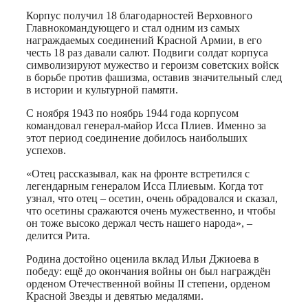
Корпус получил 18 благодарностей Верховного
Главнокомандующего и стал одним из самых
награждаемых соединений Красной Армии, в его
честь 18 раз давали салют. Подвиги солдат корпуса
символизируют мужество и героизм советских войск
в борьбе против фашизма, оставив значительный след
в истории и культурной памяти.
С ноября 1943 по ноябрь 1944 года корпусом
командовал генерал-майор Исса Плиев. Именно за
этот период соединение добилось наибольших
успехов.
«Отец рассказывал, как на фронте встретился с
легендарным генералом Исса Плиевым. Когда тот
узнал, что отец – осетин, очень обрадовался и сказал,
что осетины сражаются очень мужественно, и чтобы
он тоже высоко держал честь нашего народа», –
делится Рита.
Родина достойно оценила вклад Ильи Джиоева в
победу: ещё до окончания войны он был награждён
орденом Отечественной войны II степени, орденом
Красной Звезды и девятью медалями.