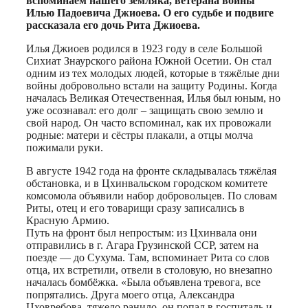
вспоминаем нашего земляка, ветерана войны
Илью Падоевича Джиоева. О его судьбе и подвиге
рассказала его дочь Рита Джиоева.
Илья Джиоев родился в 1923 году в селе Большой
Сихиат Знаурского района Южной Осетии. Он стал
одним из тех молодых людей, которые в тяжёлые дни
войны добровольно встали на защиту Родины. Когда
началась Великая Отечественная, Илья был юным, но
уже осознавал: его долг – защищать свою землю и
свой народ. Он часто вспоминал, как их провожали
родные: матери и сёстры плакали, а отцы молча
пожимали руки.
В августе 1942 года на фронте складывалась тяжёлая
обстановка, и в Цхинвальском городском комитете
комсомола объявили набор добровольцев. По словам
Риты, отец и его товарищи сразу записались в
Красную Армию.
Путь на фронт был непростым: из Цхинвала они
отправились в г. Агара Грузинской ССР, затем на
поезде — до Сухума. Там, вспоминает Рита со слов
отца, их встретили, отвели в столовую, но внезапно
началась бомбёжка. «Была объявлена тревога, все
попрятались. Друга моего отца, Александра
Цховребова, тяжело ранило, он попал в госпиталь и