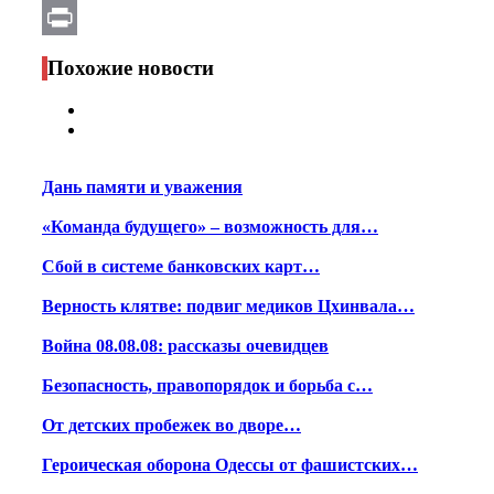
Email
Print
Похожие новости
Дань памяти и уважения
«Команда будущего» – возможность для…
Сбой в системе банковских карт…
Верность клятве: подвиг медиков Цхинвала…
Война 08.08.08: рассказы очевидцев
Безопасность, правопорядок и борьба с…
От детских пробежек во дворе…
Героическая оборона Одессы от фашистских…