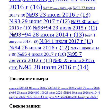
2016 г
(16)
№92 27 июня
№92 27 июля 2013 г
(6)
№93 23 июля 2016 г
(13)
2017 г
(8)
№93 29 июня 2017 г
(12)
№93 30 июля
№93+94 23 июля 2015 г
(11)
2013 г
(10)
№93+94 28 июня 2014 г
(13)
№94 1
№94 1 июля 2017 г
(11)
августа 2013 г
(8)
№94 26 июля 2016 г
(12)
№95 1 июля 2014
№95 7
№95 4 июля 2017 г
(10)
г
(8)
августа 2012 г
(11)
№95 25 июля 2015 г
№95 28 июля 2016 г
(14)
(10)
№95+96 3 августа 2013 г
(11)
№96 6
Последние номера
№96 9 августа 2012
июля 2017 г
(11)
г
(13)
№96+97 3
№96 28 июля 2015 г
(9)
главное
№93-94 18 июля 2026 г
№95-96 21 июля 2026 г
№97 23 июля 2026
г
№98 25 июля 2026
№99-100 28 июля 2026 г
№101 30 июля 2026 г
№104 4
№96+97 30 июля
июля 2014 г
(10)
августа 2026 г
№№102-103 1 августа 2026 г
№№105-106 6 августа 2026 г
2016 г
(13)
№97 8
№97 6 августа 2013 г
(6)
Свежие записи