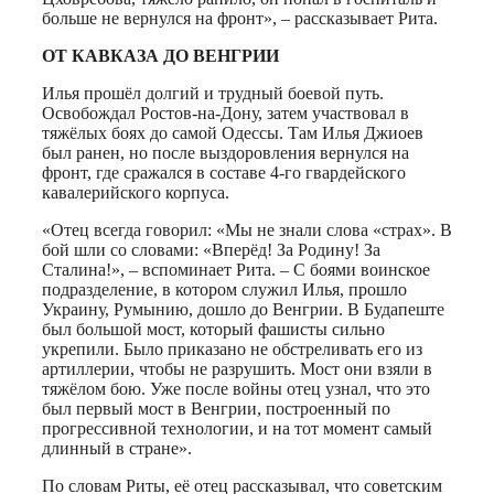
больше не вернулся на фронт», – рассказывает Рита.
ОТ КАВКАЗА ДО ВЕНГРИИ
Илья прошёл долгий и трудный боевой путь.
Освобождал Ростов-на-Дону, затем участвовал в
тяжёлых боях до самой Одессы. Там Илья Джиоев
был ранен, но после выздоровления вернулся на
фронт, где сражался в составе 4-го гвардейского
кавалерийского корпуса.
«Отец всегда говорил: «Мы не знали слова «страх». В
бой шли со словами: «Вперёд! За Родину! За
Сталина!», – вспоминает Рита. – С боями воинское
подразделение, в котором служил Илья, прошло
Украину, Румынию, дошло до Венгрии. В Будапеште
был большой мост, который фашисты сильно
укрепили. Было приказано не обстреливать его из
артиллерии, чтобы не разрушить. Мост они взяли в
тяжёлом бою. Уже после войны отец узнал, что это
был первый мост в Венгрии, построенный по
прогрессивной технологии, и на тот момент самый
длинный в стране».
По словам Риты, её отец рассказывал, что советским