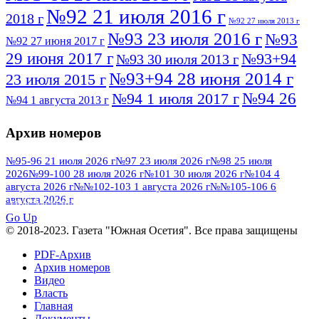
№92 21 июля 2016 г
2018 г
№92 27 июля 2013 г
№93 23 июля 2016 г
№93
№92 27 июня 2017 г
29 июня 2017 г
№93+94
№93 30 июля 2013 г
№93+94 28 июня 2014 г
23 июля 2015 г
№94 26
№94 1 июля 2017 г
№94 1 августа 2013 г
июля 2016 г
№95 4 июля 2017 г
№95 1 июля 2014 г
Архив номеров
№95 7 августа 2012 г
№95 25 июля 2015 г
№95 28 июля 2016 г
№95+96 3 августа
№95-96 21 июля 2026 г
№97 23 июля 2026 г
№98 25 июля
2026
№99-100 28 июля 2026 г
№101 30 июля 2026 г
№104 4
№96 9 августа
2013 г
№96 6 июля 2017 г
августа 2026 г
№№102-103 1 августа 2026 г
№№105-106 6
2012 г
№96+97 3 июля 2014 г
августа 2026 г
№96 28 июля 2015 г
ПОСМОТРЕТЬ ВСЕ
№96+97 30 июля 2016 г
№97
Go Up
№97 6 августа 2013 г
© 2018-2023. Газета "Южная Осетия". Все права защищены
№97 11 августа 2012 г
8 июля 2017 г
PDF-Архив
№97 30 июля 2015 г
№98 1 августа 2015 г
Архив номеров
Видео
№98 2 августа 2016 г
№98 5 июля 2014 г
№98 8
Власть
№98 14 августа 2012 г
августа 2013 г
Главная
Документы