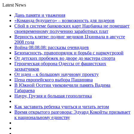
Latest News
Дань памяти и уважения
«Команда будущего» – возможность для лидеров
Сбой в системе банковских карт Нацбанка не помешает
своевременному получению заработных плат
Верность клятве: подвиг медиков Цхинвала в августе
2008 года
Война 08.08.08: рассказы очевидцев
Безопасность, правопорядок и борьба с наркоугрозой
От детских пробежек во дворе до мастера спорта
Героическая оборона Одессы от фашистских
захватчиков
От идеи – к большому научному проекту
Цена европейского выбора Пашиняна
В Южной Осетии увековечили память Вадима
Габараева
Науру, Грузия и большая геополитика
Как заставить ребенка учиться и читать летом
Время открытого разговора: Эдуард Кокойты призывает
к национальному единству