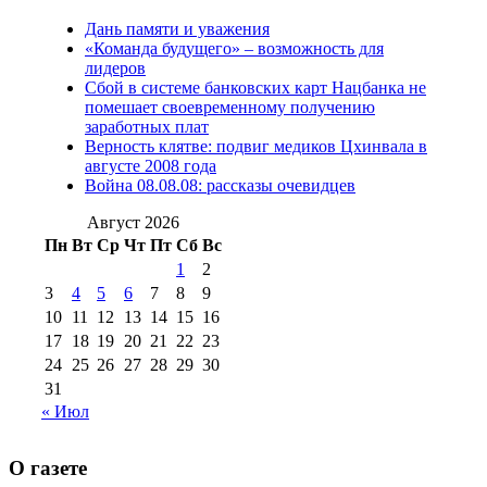
№97 11 августа
июля 2017 г
(13)
Дань памяти и уважения
2012 г
(15)
№97 30 июля 2015 г
«Команда будущего» – возможность для
(15)
лидеров
№98 1 августа 2015 г
(10)
№98 2
Сбой в системе банковских карт Нацбанка не
августа 2016 г
(10)
№98 5 июля 2014 г
(10)
помешает своевременному получению
№98 14
заработных плат
№98 8 августа 2013 г
(9)
Верность клятве: подвиг медиков Цхинвала в
августа 2012 г
(14)
августе 2008 года
№98+99 11 июля
Война 08.08.08: рассказы очевидцев
№99 4 августа
2017 г
(9)
№99 4 августа 2015 г
(6)
2016 г
(12)
№99 16
Август 2026
№99 8 июля 2014 г
(9)
Пн
Вт
Ср
Чт
Пт
Сб
Вс
№99+100 10
августа 2012 г
(11)
1
2
августа 2013 г
(12)
3
4
5
6
7
8
9
10
11
12
13
14
15
16
17
18
19
20
21
22
23
24
25
26
27
28
29
30
31
« Июл
О газете