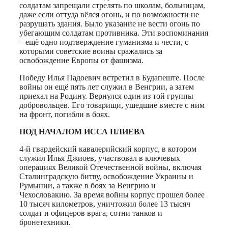
солдатам запрещали стрелять по школам, больницам,
даже если оттуда вёлся огонь, и по возможности не
разрушать здания. Было указание не вести огонь по
убегающим солдатам противника. Эти воспоминания
– ещё одно подтверждение гуманизма и чести, с
которыми советские воины сражались за
освобождение Европы от фашизма.
Победу Илья Падоевич встретил в Будапеште. После
войны он ещё пять лет служил в Венгрии, а затем
приехал на Родину. Вернулся один из той группы
добровольцев. Его товарищи, ушедшие вместе с ним
на фронт, погибли в боях.
ПОД НАЧАЛОМ ИССА ПЛИЕВА
4-й гвардейский кавалерийский корпус, в котором
служил Илья Джиоев, участвовал в ключевых
операциях Великой Отечественной войны, включая
Сталинградскую битву, освобождение Украины и
Румынии, а также в боях за Венгрию и
Чехословакию. За время войны корпус прошел более
10 тысяч километров, уничтожил более 13 тысяч
солдат и офицеров врага, сотни танков и
бронетехники.