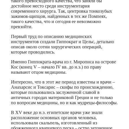
такого превосходного качества, что заняли бы
достойное место среди инструментария
современного хирурга. Так, центровка тонкозубых
зажимов-щипцов, найденных в тех же Помпеях,
такого качества, что и сегодня ее невозможно
превзойти.
Первый труд по описанию медицинских
инструментов создали Гиппократ и Цельс, детально
описав около сотни хирургических операций,
которые проводились.
Именно Гиппократа-врача из г. Мирописа на острове
Кос (конец V – начало IV вв. до н.э.) по праву
называют отцом медицины.
Интересно, что в этот же период известны и врачи –
Анахарсис и Токсарис – скифы по происхождению,
которые пользовались заслуженной славой в
античных городах материковой Греции и не только
по вопросам медицины, но и как мудрецы-философы.
В XV веке до н.э. египетские врачи уже знали
расположение основных органов человека,
использовали скальпель, изготовленный из
обожженного кварцевого песка – остро заточенное