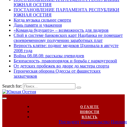
ЮЖНАЯ ОСЕТИЯ
ПОСТАНОВЛЕНИЕ ПАРЛАМЕНТА РЕСПУБЛИКИ
ЮЖНАЯ ОСЕТИЯ
Когда музыка сильнее смерти
Дань памяти и уважения
«Команда будущего» – возможность для лидеров
Сбой в системе банковских карт Нацбанка не помешает
своевременному получению заработных плат
Верность клятве: подвиг медиков Цхинвала в августе
2008 года
Война 08.08.08: рассказы очевидцев
Безопасность, правопорядок и борьба с наркоугрозой
От детских пробежек во дворе до мастера спорта
Героическая оборона Одессы от фашистских
захватчиков
Search for:
О ГАЗЕТЕ
НОВОСТИ
ВЛАСТЬ
Президент
Правительство
Парлам