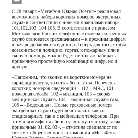
Print
С 28 января «МегаФон-Южная Осетия» реализовал
возможность набора коротких номеров экстренных
служб в соответствии с новыми правилами набора
101,102,103, 104,105. В соответствии с приказом
Минкомсвязи России телефонные номера экстренных
служб становятся трехзначными – к прежним цифрам
в начале добавляется единица. Теперь для того, чтобы
дозвониться в полицию, горгаз, к пожарным или в
скорую помощь, можно будет не только набирать
привычную простейшую комбинацию цифр, но и
другую.
«Напомним, что звонки на короткие номера не
тарифицируются, то есть – бесплатны. Перечень
коротких номеров следующий – 112 – МЧС, 101 –
пожарная служба, 102 – милиция, 103 – скорая
медицинская служба, 104 – аварийная служба газа,
105 – «Водоканал». Новые трехзначные номера
экстренных служб будут действовать как со
стационарных, так и с мобильных телефонов. При
этом для комфорта абонента останутся в ходу также
привычные 01, 02, 03», – отметила специалист по
связям с общественностью компании «МегаФон-