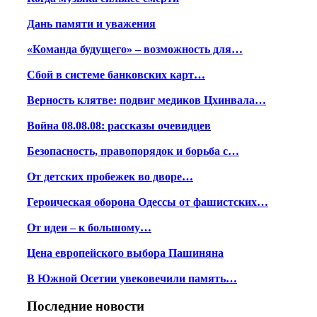
Дань памяти и уважения
«Команда будущего» – возможность для…
Сбой в системе банковских карт…
Верность клятве: подвиг медиков Цхинвала…
Война 08.08.08: рассказы очевидцев
Безопасность, правопорядок и борьба с…
От детских пробежек во дворе…
Героическая оборона Одессы от фашистских…
От идеи – к большому…
Цена европейского выбора Пашиняна
В Южной Осетии увековечили память…
Последние новости