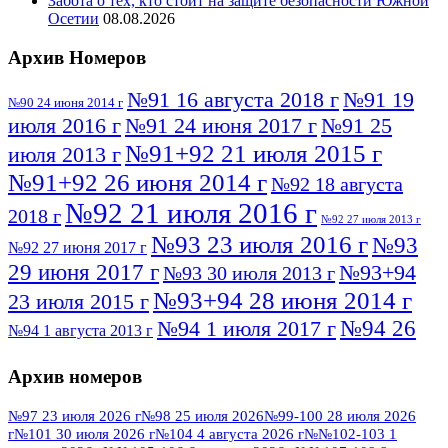
Забота о тех, кто стоит на защите безопасности Южной
Осетии
08.08.2026
Архив Номеров
№91 16 августа 2018 г
№91 19
№90 24 июня 2014 г
июля 2016 г
№91 24 июня 2017 г
№91 25
№91+92 21 июля 2015 г
июля 2013 г
№91+92 26 июня 2014 г
№92 18 августа
№92 21 июля 2016 г
2018 г
№92 27 июля 2013 г
№93 23 июля 2016 г
№93
№92 27 июня 2017 г
29 июня 2017 г
№93+94
№93 30 июля 2013 г
№93+94 28 июня 2014 г
23 июля 2015 г
№94 26
№94 1 июля 2017 г
№94 1 августа 2013 г
июля 2016 г
№95 4 июля 2017 г
№95 1 июля 2014 г
Архив номеров
№95 7 августа 2012 г
№95 25 июля 2015 г
№95 28 июля 2016 г
№95+96 3 августа
№97 23 июля 2026 г
№98 25 июля 2026
№99-100 28 июля 2026
г
№101 30 июля 2026 г
№104 4 августа 2026 г
№№102-103 1
№96 9 августа
2013 г
№96 6 июля 2017 г