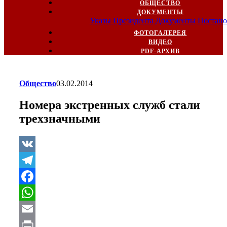
ОБЩЕСТВО
ДОКУМЕНТЫ
Указы Президента
Документы
Постано
ФОТОГАЛЕРЕЯ
ВИДЕО
PDF-АРХИВ
Общество
03.02.2014
Номера экстренных служб стали
трехзначными
VK
Telegram
Facebook
WhatsApp
Email