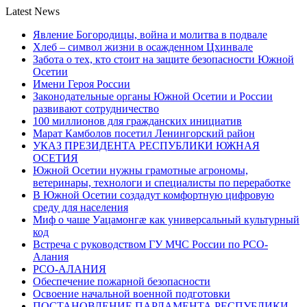
Latest News
Явление Богородицы, война и молитва в подвале
Хлеб – символ жизни в осажденном Цхинвале
Забота о тех, кто стоит на защите безопасности Южной
Осетии
Имени Героя России
Законодательные органы Южной Осетии и России
развивают сотрудничество
100 миллионов для гражданских инициатив
Марат Камболов посетил Ленингорский район
УКАЗ ПРЕЗИДЕНТА РЕСПУБЛИКИ ЮЖНАЯ
ОСЕТИЯ
Южной Осетии нужны грамотные агрономы,
ветеринары, технологи и специалисты по переработке
В Южной Осетии создадут комфортную цифровую
среду для населения
Миф о чаше Уацамонгæ как универсальный культурный
код
Встреча с руководством ГУ МЧС России по РСО-
Алания
РСО-АЛАНИЯ
Обеспечение пожарной безопасности
Освоение начальной военной подготовки
ПОСТАНОВЛЕНИЕ ПАРЛАМЕНТА РЕСПУБЛИКИ