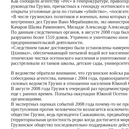
Как сообщили агентству «Рес» в генпрокуратуре, правоо
руководства Грузии, причастных к геноциду осетинского 
открыты уголовные дела по статьям «убийство», «посягате
«В числе грузинских политиков и военных, вина которых 
внутренних дел Грузии Вано Мерабишвили, экс-министров
Качаров Шалва Раминович, Миладзе Александр Александро
По данным следственных органов, в августе 2008 года был
разрушено более 1510 домов. Утрачено и уничтожено ино
предпринимательской деятельности.
«Следствием также достоверно были установлены намерен
Цхинвал», обеспечивающий питьевой водой все населени
этнические чистки осетинского населения и уничтожение 
расстреливали из танков школы, детские сады, университет
В ведомстве обратили внимание, что грузинские войска р
собеседника агентства, начиная с 2004 года, правоохран
силовых ведомств Грузии в отношении населения Южной 
В августе 2008 года Грузия в очередной раз продемонстри
еще с ранних времен. Попытка оккупации Южной Осетии в
организациями.
В экспертных оценках событий 2008 года почему-то не пр
преступления против человечности возлагается исключите
обществе Грузии, ведь президента Саакашвили, предвыбор
(территориальная целостность редко когда достигается ми
Грузинское общество последовательно поддерживало дейс