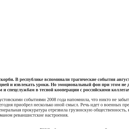
орби. В республике вспоминали трагические события августа
дней и извлекать уроки. Но эмоциональный фон при этом не
 и спецслужбам в тесной кооперации с российскими коллега
густовскими событиями 2008 года напомнила, что никто не забыт
егодня приобрел несколько иной смысл. Речь идет о военных п
неральная прокуратура отрезвила грузинскую общественность, к
уманом реваншистские настроения.