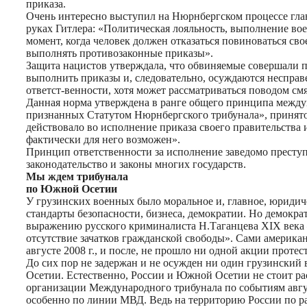
приказа.
Очень интересно выступил на Нюрнбергском процессе гла
руках Гитлера: «Политическая лояльность, выполнение во
момент, когда человек должен отказаться повиноваться сво
выполнять противозаконные приказы».
Защита нацистов утверждала, что обвиняемые совершали пр
выполнить приказы и, следовательно, осуждаются несправ
ответст-венности, хотя может рассматриваться поводом см
Данная норма утверждена в ранге общего принципа межд
признанных Статутом Нюрнбергского трибунала», принятой 
действовало во исполнение приказа своего правительства 
фактически для него возможен».
Принцип ответственности за исполнение заведомо преступ
законодательство и законы многих государств.
Мы ждем трибунала
по Южной Осетии
У грузинских военных было моральное и, главное, юридич
стандарты безопасности, бизнеса, демократии. Но демокр
выражению русского криминалиста Н.Таганцева XIX века –
отсутствие зачатков гражданской свободы». Сами американ
августе 2008 г., и после, не прошло ни одной акции прот
До сих пор не задержан и не осужден ни один грузински
Осетии. Естественно, России и Южной Осетии не стоит ра
организации Международного трибунала по событиям авгу
особенно по линии МВД. Ведь на территорию России по ра