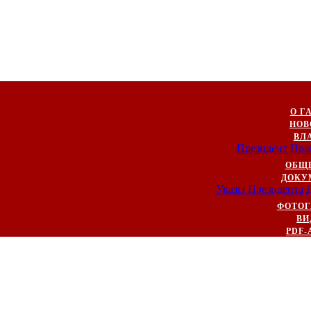
О Г
НОВ
ВЛ
Президент
Пра
ОБЩ
ДОКУ
Указы Президента
ФОТОГ
ВИ
PDF-