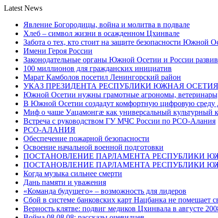
Latest News
Явление Богородицы, война и молитва в подвале
Хлеб – символ жизни в осажденном Цхинвале
Забота о тех, кто стоит на защите безопасности Южной О
Имени Героя России
Законодательные органы Южной Осетии и России развив
100 миллионов для гражданских инициатив
Марат Камболов посетил Ленингорский район
УКАЗ ПРЕЗИДЕНТА РЕСПУБЛИКИ ЮЖНАЯ ОСЕТИ
Южной Осетии нужны грамотные агрономы, ветеринары, 
В Южной Осетии создадут комфортную цифровую среду 
Миф о чаше Уацамонгæ как универсальный культурный 
Встреча с руководством ГУ МЧС России по РСО-Алания
РСО-АЛАНИЯ
Обеспечение пожарной безопасности
Освоение начальной военной подготовки
ПОСТАНОВЛЕНИЕ ПАРЛАМЕНТА РЕСПУБЛИКИ Ю
ПОСТАНОВЛЕНИЕ ПАРЛАМЕНТА РЕСПУБЛИКИ Ю
Когда музыка сильнее смерти
Дань памяти и уважения
«Команда будущего» – возможность для лидеров
Сбой в системе банковских карт Нацбанка не помешает 
Верность клятве: подвиг медиков Цхинвала в августе 200
Война 08.08.08: рассказы очевидцев