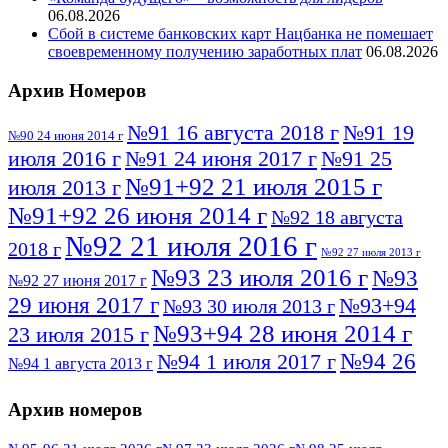
06.08.2026
Сбой в системе банковских карт Нацбанка не помешает
своевременному получению заработных плат
06.08.2026
Архив Номеров
№91 16 августа 2018 г
№91 19
№90 24 июня 2014 г
июля 2016 г
№91 24 июня 2017 г
№91 25
№91+92 21 июля 2015 г
июля 2013 г
№91+92 26 июня 2014 г
№92 18 августа
№92 21 июля 2016 г
2018 г
№92 27 июля 2013 г
№93 23 июля 2016 г
№93
№92 27 июня 2017 г
29 июня 2017 г
№93+94
№93 30 июля 2013 г
№93+94 28 июня 2014 г
23 июля 2015 г
№94 26
№94 1 июля 2017 г
№94 1 августа 2013 г
июля 2016 г
№95 4 июля 2017 г
№95 1 июля 2014 г
Архив номеров
№95 7 августа 2012 г
№95 25 июля 2015 г
№95 28 июля 2016 г
№95+96 3 августа