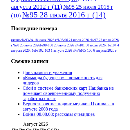
августа 2012 г
(11)
№95 25 июля 2015 г
№95 28 июля 2016 г
(14)
(10)
№95+96 3 августа 2013 г
(11)
№96 6
Последние номера
№96 9 августа 2012
июля 2017 г
(11)
г
(13)
№96+97 3
№96 28 июля 2015 г
(9)
главное
№93-94 18 июля 2026 г
№95-96 21 июля 2026 г
№97 23 июля 2026
г
№98 25 июля 2026
№99-100 28 июля 2026 г
№101 30 июля 2026 г
№104 4
№96+97 30 июля
июля 2014 г
(10)
августа 2026 г
№№102-103 1 августа 2026 г
№№105-106 6 августа 2026 г
2016 г
(13)
№97 8
№97 6 августа 2013 г
(6)
Свежие записи
№97 11 августа
июля 2017 г
(13)
Дань памяти и уважения
2012 г
(15)
№97 30 июля 2015 г
«Команда будущего» – возможность для
(15)
лидеров
№98 1 августа 2015 г
(10)
№98 2
Сбой в системе банковских карт Нацбанка не
августа 2016 г
(10)
№98 5 июля 2014 г
(10)
помешает своевременному получению
№98 14
заработных плат
№98 8 августа 2013 г
(9)
Верность клятве: подвиг медиков Цхинвала в
августа 2012 г
(14)
августе 2008 года
№98+99 11 июля
Война 08.08.08: рассказы очевидцев
№99 4 августа
2017 г
(9)
№99 4 августа 2015 г
(6)
2016 г
(12)
№99 16
Август 2026
№99 8 июля 2014 г
(9)