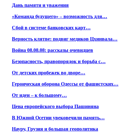
Дань памяти и уважения
«Команда будущего» – возможность для…
Сбой в системе банковских карт…
Верность клятве: подвиг медиков Цхинвала…
Война 08.08.08: рассказы очевидцев
Безопасность, правопорядок и борьба с…
От детских пробежек во дворе…
Героическая оборона Одессы от фашистских…
От идеи – к большому…
Цена европейского выбора Пашиняна
В Южной Осетии увековечили память…
Науру, Грузия и большая геополитика