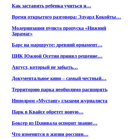
Как заставить ребенка учиться и…
Время открытого разговора: Эдуард Кокойты…
Модернизация пункта пропуска «Нижний
Зарамаг»
Барс на маршруте: древний орнамент…
ЦИК Южной Осетии принял решение…
Август, который не забыть…
Документальное кино – самый честный…
Территорию парка необходимо расширять
Ипподром «Мустанг» глазами журналиста
Парк в Квайсе обретет новую…
Боксер из Цхинвала оспорит звание…
Что изменится в жизни россиян…