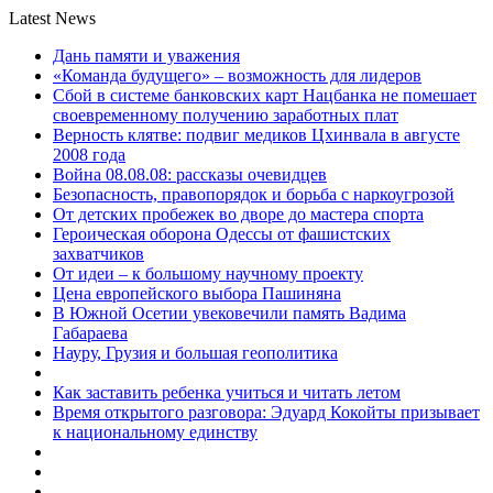
Latest News
Дань памяти и уважения
«Команда будущего» – возможность для лидеров
Сбой в системе банковских карт Нацбанка не помешает
своевременному получению заработных плат
Верность клятве: подвиг медиков Цхинвала в августе
2008 года
Война 08.08.08: рассказы очевидцев
Безопасность, правопорядок и борьба с наркоугрозой
От детских пробежек во дворе до мастера спорта
Героическая оборона Одессы от фашистских
захватчиков
От идеи – к большому научному проекту
Цена европейского выбора Пашиняна
В Южной Осетии увековечили память Вадима
Габараева
Науру, Грузия и большая геополитика
Как заставить ребенка учиться и читать летом
Время открытого разговора: Эдуард Кокойты призывает
к национальному единству