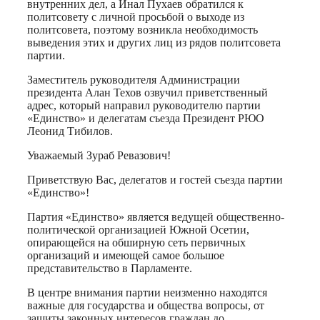
внутренних дел, а Инал Пухаев обратился к
политсовету с личной просьбой о выходе из
политсовета, поэтому возникла необходимость
выведения этих и других лиц из рядов политсовета
партии.
Заместитель руководителя Администрации
президента Алан Техов озвучил приветственный
адрес, который направил руководителю партии
«Единство» и делегатам съезда Президент РЮО
Леонид Тибилов.
Уважаемый Зураб Ревазович!
Приветствую Вас, делегатов и гостей съезда партии
«Единство»!
Партия «Единство» является ведущей общественно-
политической организацией Южной Осетии,
опирающейся на обширную сеть первичных
организаций и имеющей самое большое
представительство в Парламенте.
В центре внимания партии неизменно находятся
важные для государства и общества вопросы, от
защиты законных интересов граждан до