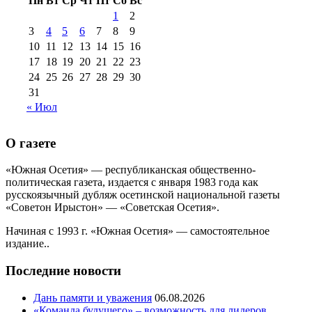
Пн
Вт
Ср
Чт
Пт
Сб
Вс
№99+100 10
августа 2012 г
(11)
1
2
августа 2013 г
(12)
3
4
5
6
7
8
9
10
11
12
13
14
15
16
17
18
19
20
21
22
23
24
25
26
27
28
29
30
31
« Июл
О газете
«Южная Осетия» — республиканская общественно-
политическая газета, издается с января 1983 года как
русскоязычный дубляж осетинской национальной газеты
«Советон Ирыстон» — «Советская Осетия».
Начиная с 1993 г. «Южная Осетия» — самостоятельное
издание..
Последние новости
Дань памяти и уважения
06.08.2026
«Команда будущего» – возможность для лидеров