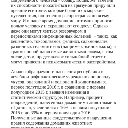
современного человека – собаку. Кошек же, заметив
их способности поохотиться на грызунов приручили
древние египтяне, которые брали их в морские
путешествия, постепенно распространяя по всему
миру. И в наше время домашние питомцы приносят
пользу человеку и скрашивают его досуг. Однако
даже они могут явиться резервуаром и
переносчиками инфекционных болезней, – таких, как
бешенство, токсоплазмоз, фелиноз, сальмонеллез,
различных гельминтозов (например, эхинококкоза), а
травмы порой наносимые животными людям, в том
числе детям, представляют сильнейший стресс и
могут привести к психосоматическим расстройствам.
Анализ обращаемости населения республики в
лечебно-профилактические учреждения по поводу
укусов, оцарапаний и ослюнений животными за
первое полугодие 2016 г. в сравнении с первым
полугодием 2015 г. выявил изменения в
статистической структуре. Например, процент
повреждений, нанесенных домашними животными в
г.Цхинвал, увеличился с 16% в первом полугодии
2015 г. до 39% в первом полугодии 2016 г.
Полученные данные свидетельствуют о нарушении
правил содержания домашних животных