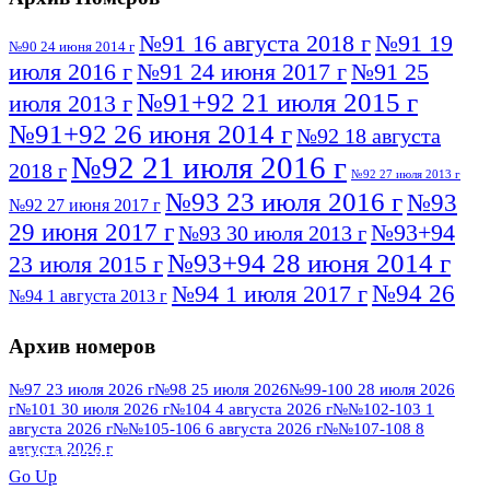
№91 16 августа 2018 г
№91 19
№90 24 июня 2014 г
июля 2016 г
№91 24 июня 2017 г
№91 25
№91+92 21 июля 2015 г
июля 2013 г
№91+92 26 июня 2014 г
№92 18 августа
№92 21 июля 2016 г
2018 г
№92 27 июля 2013 г
№93 23 июля 2016 г
№93
№92 27 июня 2017 г
29 июня 2017 г
№93+94
№93 30 июля 2013 г
№93+94 28 июня 2014 г
23 июля 2015 г
№94 26
№94 1 июля 2017 г
№94 1 августа 2013 г
июля 2016 г
№95 4 июля 2017 г
№95 1 июля 2014 г
Архив номеров
№95 7 августа 2012 г
№95 25 июля 2015 г
№95 28 июля 2016 г
№95+96 3 августа
№97 23 июля 2026 г
№98 25 июля 2026
№99-100 28 июля 2026
г
№101 30 июля 2026 г
№104 4 августа 2026 г
№№102-103 1
№96 9 августа
2013 г
№96 6 июля 2017 г
августа 2026 г
№№105-106 6 августа 2026 г
№№107-108 8
2012 г
№96+97 3 июля 2014 г
августа 2026 г
№96 28 июля 2015 г
ПОСМОТРЕТЬ ВСЕ
№96+97 30 июля 2016 г
№97
Go Up
№97 6 августа 2013 г