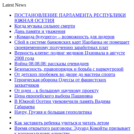
Latest News
ПОСТАНОВЛЕНИЕ ПАРЛАМЕНТА РЕСПУБЛИКИ
ЮЖНАЯ ОСЕТИЯ
Когда музыка сильнее смерти
Дань памяти и уважения
«Команда будущего» – возможность для лидеров
Сбой в системе банковских карт Нацбанка не помешает
своевременному получению заработных плат
Верность клятве: подвиг медиков Цхинвала в августе
2008 года
Война 08.08.08: рассказы очевидцев
Безопасность, правопорядок и борьба с наркоугрозой
От детских пробежек во дворе до мастера спорта
Героическая оборона Одессы от фашистских
захватчиков
От идеи – к большому научному проекту
Цена европейского выбора Пашиняна
В Южной Осетии увековечили память Вадима
Габараева
Науру, Грузия и большая геополитика
Как заставить ребенка учиться и читать летом
Время открытого разговора: Эдуард Кокойты призывает
к национальному единству