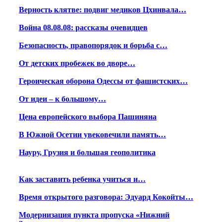
Верность клятве: подвиг медиков Цхинвала…
Война 08.08.08: рассказы очевидцев
Безопасность, правопорядок и борьба с…
От детских пробежек во дворе…
Героическая оборона Одессы от фашистских…
От идеи – к большому…
Цена европейского выбора Пашиняна
В Южной Осетии увековечили память…
Науру, Грузия и большая геополитика
Как заставить ребенка учиться и…
Время открытого разговора: Эдуард Кокойты…
Модернизация пункта пропуска «Нижний