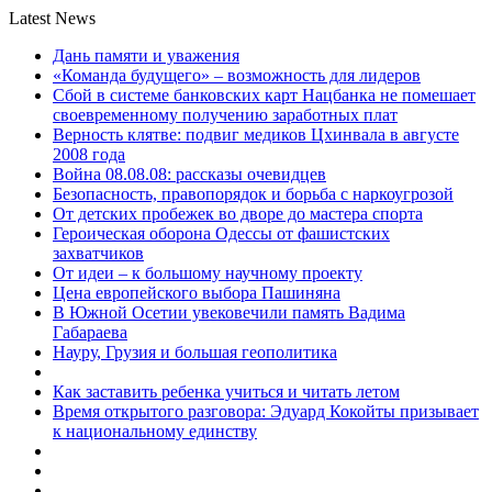
Latest News
Дань памяти и уважения
«Команда будущего» – возможность для лидеров
Сбой в системе банковских карт Нацбанка не помешает
своевременному получению заработных плат
Верность клятве: подвиг медиков Цхинвала в августе
2008 года
Война 08.08.08: рассказы очевидцев
Безопасность, правопорядок и борьба с наркоугрозой
От детских пробежек во дворе до мастера спорта
Героическая оборона Одессы от фашистских
захватчиков
От идеи – к большому научному проекту
Цена европейского выбора Пашиняна
В Южной Осетии увековечили память Вадима
Габараева
Науру, Грузия и большая геополитика
Как заставить ребенка учиться и читать летом
Время открытого разговора: Эдуард Кокойты призывает
к национальному единству