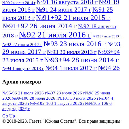
№91 16 августа 2018 г
№91 19
№90 24 июня 2014 г
июля 2016 г
№91 24 июня 2017 г
№91 25
№91+92 21 июля 2015 г
июля 2013 г
№91+92 26 июня 2014 г
№92 18 августа
№92 21 июля 2016 г
2018 г
№92 27 июля 2013 г
№93 23 июля 2016 г
№93
№92 27 июня 2017 г
29 июня 2017 г
№93+94
№93 30 июля 2013 г
№93+94 28 июня 2014 г
23 июля 2015 г
№94 26
№94 1 июля 2017 г
№94 1 августа 2013 г
июля 2016 г
№95 4 июля 2017 г
№95 1 июля 2014 г
Архив номеров
№95 7 августа 2012 г
№95 25 июля 2015 г
№95 28 июля 2016 г
№95+96 3 августа
№95-96 21 июля 2026 г
№97 23 июля 2026 г
№98 25 июля
2026
№99-100 28 июля 2026 г
№101 30 июля 2026 г
№104 4
№96 9 августа
2013 г
№96 6 июля 2017 г
августа 2026 г
№№102-103 1 августа 2026 г
№№105-106 6
2012 г
№96+97 3 июля 2014 г
августа 2026 г
№96 28 июля 2015 г
ПОСМОТРЕТЬ ВСЕ
№96+97 30 июля 2016 г
№97
Go Up
№97 6 августа 2013 г
© 2018-2023. Газета "Южная Осетия". Все права защищены
№97 11 августа 2012 г
8 июля 2017 г