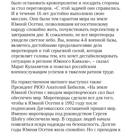
было остановить кровопролитие и посадить стороны
за стол переговоров. «С этой задачей они справились.
И в течение 16 лет достойно выполняли свою
миссию. Они были тем гарантом мира на земле
Южной Осетии, позволившим югоосетинскому
народу спокойно жить, почувствовать перспективу в
завтрашнем дне. К сожалению, не все миротворцы
увидели светлое небо. Вы, воины 4-й военной базы,
являетесь достойными продолжателями дела
миротворцев и той серьезной силой, которая
отрезвляет головы тем, кто хочет дестабилизировать
ситуацию в регионе Южного Кавказа», – сказал
Марат Кулахметов и пожелал российским
военнослужащим успехов в тяжелом ратном труде.
На торжественном митинге выступил также
Президент РЮО Анатолий Бибилов. «На земле
Южной Осетии с вводом миротворческих сил был
обеспечен мир. Миротворцы сделали все для того,
чтобы в Южной Осетии в 1992 году после
подписания Дагомысских соглашений пришел мир.
Именно миротворцы под руководством Сергея
Шойгу обеспечили мир. В сердцах людей начала
появляться искра надежды на безопасность. Долгие
годы Южная Осетия жила спокойно. Но с приходом к