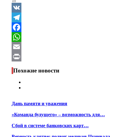
VK
Telegram
Facebook
WhatsApp
Email
Print
Похожие новости
Дань памяти и уважения
«Команда будущего» – возможность для…
Сбой в системе банковских карт…
Верность клятве: подвиг медиков Цхинвала…