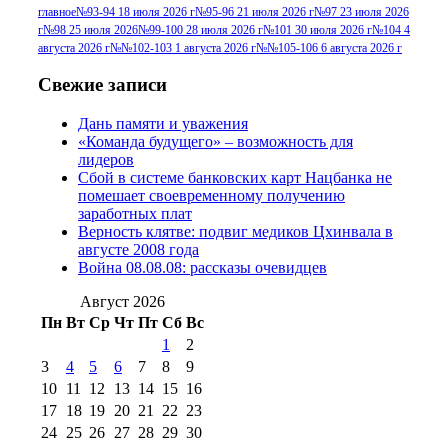
г
(13)
№96+97 3
№96 28 июля 2015 г
(9)
главное
№93-94 18 июля 2026 г
№95-96 21 июля 2026 г
№97 23 июля 2026
г
№98 25 июля 2026
№99-100 28 июля 2026 г
№101 30 июля 2026 г
№104 4
№96+97 30 июля
июля 2014 г
(10)
августа 2026 г
№№102-103 1 августа 2026 г
№№105-106 6 августа 2026 г
2016 г
(13)
№97 8
№97 6 августа 2013 г
(6)
Свежие записи
№97 11 августа
июля 2017 г
(13)
Дань памяти и уважения
2012 г
(15)
№97 30 июля 2015 г
«Команда будущего» – возможность для
(15)
лидеров
№98 1 августа 2015 г
(10)
№98 2
Сбой в системе банковских карт Нацбанка не
августа 2016 г
(10)
№98 5 июля 2014 г
(10)
помешает своевременному получению
№98 14
заработных плат
№98 8 августа 2013 г
(9)
Верность клятве: подвиг медиков Цхинвала в
августа 2012 г
(14)
августе 2008 года
№98+99 11 июля
Война 08.08.08: рассказы очевидцев
№99 4 августа
2017 г
(9)
№99 4 августа 2015 г
(6)
2016 г
(12)
№99 16
Август 2026
№99 8 июля 2014 г
(9)
Пн
Вт
Ср
Чт
Пт
Сб
Вс
№99+100 10
августа 2012 г
(11)
1
2
августа 2013 г
(12)
3
4
5
6
7
8
9
10
11
12
13
14
15
16
17
18
19
20
21
22
23
24
25
26
27
28
29
30