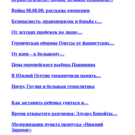
Война 08.08.08: рассказы очевидцев
Безопасность, правопорядок и борьба с…
От детских пробежек во дворе…
Героическая оборона Одессы от фашистских…
От идеи – к большому…
Цена европейского выбора Пашиняна
В Южной Осетии увековечили память…
Науру, Грузия и большая геополитика
Как заставить ребенка учиться и…
Время открытого разговора: Эдуард Кокойты…
Модернизация пункта пропуска «Нижний
Зарамаг»