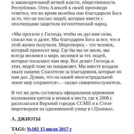
и законодательной ветвей власти, общественность
Республики. Отец Алексей в своей проповеди
отметил, что во время молебна они благодарили Бога
за то, что он послал людей, которые вместе с
ополченцами защитили югоосетинский народ.
«Мы просили у Господа, чтобы он дал нам силы,
спасал нас и далее. Мы благодарим Бога за все, что в
этой жизни получили. Миротворец – это человек,
который приносит мир. Где бы мы не жили, мы
всегда молимся о мире, молимся за тех людей,
которые посылают нам мир. Все делает Господь и
этих людей тоже он направляет. Мы вместе воздали
хвалу нашему Спасителю за благодеяния, которые он
нам дал. Думаю, что на нашей многострадальной
земле мир сохранится», – сказал священнослужитель.
В тот же день состоялась официальная церемония
возложения цветов и венков к месту, где в 2008 г.
располагался Верхний городок ССМП и к Стеле
миротворцев на одноименной улице в г.Цхинвал.
А. ДЖИОТЫ
TAGS:
№102 15 июля 2017 г