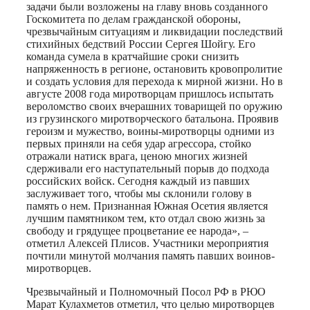
задачи были возложены на главу вновь созданного
Госкомитета по делам гражданской обороны,
чрезвычайным ситуациям и ликвидации последствий
стихийных бедствий России Сергея Шойгу. Его
команда сумела в кратчайшие сроки снизить
напряженность в регионе, остановить кровопролитие
и создать условия для перехода к мирной жизни. Но в
августе 2008 года миротворцам пришлось испытать
вероломство своих вчерашних товарищей по оружию
из грузинского миротворческого батальона. Проявив
героизм и мужество, воины-миротворцы одними из
первых приняли на себя удар агрессора, стойко
отражали натиск врага, ценою многих жизней
сдерживали его наступательный порыв до подхода
российских войск. Сегодня каждый из павших
заслуживает того, чтобы мы склонили голову в
память о нем. Признанная Южная Осетия является
лучшим памятником тем, кто отдал свою жизнь за
свободу и грядущее процветание ее народа», –
отметил Алексей Плисов. Участники мероприятия
почтили минутой молчания память павших воинов-
миротворцев.
Чрезвычайный и Полномочный Посол РФ в РЮО
Марат Кулахметов отметил, что целью миротворцев