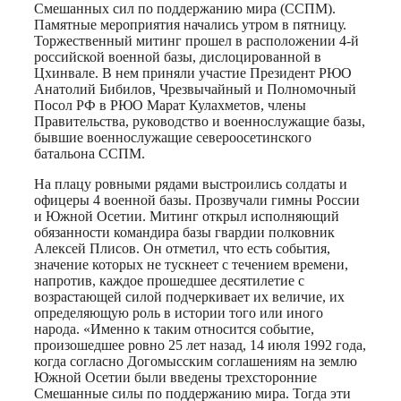
Смешанных сил по поддержанию мира (ССПМ).
Памятные мероприятия начались утром в пятницу.
Торжественный митинг прошел в расположении 4-й
российской военной базы, дислоцированной в
Цхинвале. В нем приняли участие Президент РЮО
Анатолий Бибилов, Чрезвычайный и Полномочный
Посол РФ в РЮО Марат Кулахметов, члены
Правительства, руководство и военнослужащие базы,
бывшие военнослужащие североосетинского
батальона ССПМ.
На плацу ровными рядами выстроились солдаты и
офицеры 4 военной базы. Прозвучали гимны России
и Южной Осетии. Митинг открыл исполняющий
обязанности командира базы гвардии полковник
Алексей Плисов. Он отметил, что есть события,
значение которых не тускнеет с течением времени,
напротив, каждое прошедшее десятилетие с
возрастающей силой подчеркивает их величие, их
определяющую роль в истории того или иного
народа. «Именно к таким относится событие,
произошедшее ровно 25 лет назад, 14 июля 1992 года,
когда согласно Догомысским соглашениям на землю
Южной Осетии были введены трехсторонние
Смешанные силы по поддержанию мира. Тогда эти