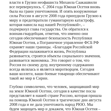
власти в Грузии неофашиста Михаила Саакашвили
все перевернулось. С 2004 года Южная Осетия вновь
была на грани уничтожения. И опять вооруженные
силы России в августе 2008 года принудили Грузию к
миру и предотвратили гуманитарную катастрофу,
которая нависла над нашей Республикой», –
подчеркнул глава государства. Он обратился к
воинам-гвардейцам, отметив, что именно они
сегодня обеспечивают безопасность Республики
Южная Осетия, а Пограничное управление ФСБ РФ
охраняет наши границы. «Благодаря Российской
Федерации налаживается жизнь, Республика
развивается, строятся объекты социального значения,
развивается экономика. Это говорит о том, что
Россия по своему духу, внутреннему содержанию
всегда являлась и является миротворцем. Сегодня
ваши коллеги, ваши боевые товарищи обеспечивают
такой же мир в Сирии.
Глубоко символично, что человек, защищавший мир
на земле Южной Осетии, сегодня в качестве посла
представляет в нашей стране Россию, которая пришла
на помощь Южной Осетии в трагические дни августа
2008 года и не дала уничтожить народ РЮО. Мы
будем защищать мир и докажем, что Южная Осетия –