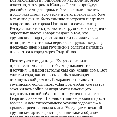
Все находились в приподнятом настроение, было
известно, что утром в Южную Осетию прибудут
российские миротворцы, и боевые столкновения,
продолжавшиеся всю весну и лето, прекратятся. Уже
в течение дня не было слышно выстрелов и взрывов
в окрестностях города Цхинвала, и сама столица
Республики не обстреливалась грузинской гвардией с
окрестных высот. Говорили даже о том, что
грузинские подразделения начали покидать свои
позиции. Но в это пока верилось с трудом, ведь еще
несколько дней назад грузинские солдаты пытались
прорваться в город через Старый мост.
Поэтому-то соседи по ул. Кутузова решили
произнести молитвы, чтобы мир наконец-то
наступил. Тамадой застолья был сам хозяин дома. Вот
уже три года, как он с семьей был вынужден
покинуть свой дом в с.Тамарашен, спасаясь от
грузинских молодчиков. «Дай Бог, чтобы уже завтра
закончилась война, и люди могли наконец-то
вздохнуть спокойно!» – только и успел произнести
Георгий Санакоев. В ночной тишине раздался грохот
взрыва, и дом хлебосольного хозяина задрожал – в
крышу строения попала мина. Уходящие с позиций
грузинские артиллеристы решили таким образом