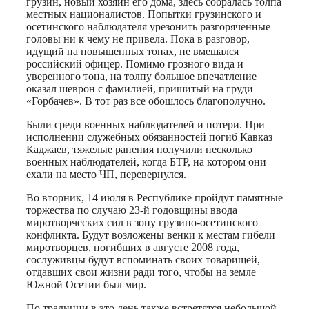
грузин, новый хозяин его дома, здесь собралась толпа
местных националистов. Попытки грузинского и
осетинского наблюдателя урезонить разгоряченные
головы ни к чему не привела. Пока в разговор,
идущий на повышенных тонах, не вмешался
российский офицер. Помимо грозного вида и
уверенного тона, на толпу большое впечатление
оказал шеврон с фамилией, пришитый на груди –
«Горбачев». В тот раз все обошлось благополучно.
Были среди военных наблюдателей и потери. При
исполнении служебных обязанностей погиб Кавказ
Каджаев, тяжелые ранения получили несколько
военных наблюдателей, когда БТР, на котором они
ехали на место ЧП, перевернулся.
Во вторник, 14 июля в Республике пройдут памятные
торжества по случаю 23-й годовщины ввода
миротворческих сил в зону грузино-осетинского
конфликта. Будут возложены венки к местам гибели
миротворцев, погибших в августе 2008 года,
сослуживцы будут вспоминать своих товарищей,
отдавших свои жизни ради того, чтобы на земле
Южной Осетии был мир.
По традиции в это день также встретятся небольшой