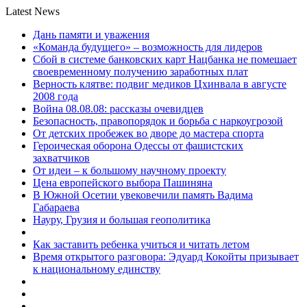
Latest News
Дань памяти и уважения
«Команда будущего» – возможность для лидеров
Сбой в системе банковских карт Нацбанка не помешает
своевременному получению заработных плат
Верность клятве: подвиг медиков Цхинвала в августе
2008 года
Война 08.08.08: рассказы очевидцев
Безопасность, правопорядок и борьба с наркоугрозой
От детских пробежек во дворе до мастера спорта
Героическая оборона Одессы от фашистских
захватчиков
От идеи – к большому научному проекту
Цена европейского выбора Пашиняна
В Южной Осетии увековечили память Вадима
Габараева
Науру, Грузия и большая геополитика
Как заставить ребенка учиться и читать летом
Время открытого разговора: Эдуард Кокойты призывает
к национальному единству