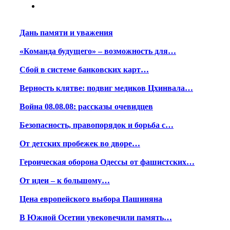
Дань памяти и уважения
«Команда будущего» – возможность для…
Сбой в системе банковских карт…
Верность клятве: подвиг медиков Цхинвала…
Война 08.08.08: рассказы очевидцев
Безопасность, правопорядок и борьба с…
От детских пробежек во дворе…
Героическая оборона Одессы от фашистских…
От идеи – к большому…
Цена европейского выбора Пашиняна
В Южной Осетии увековечили память…