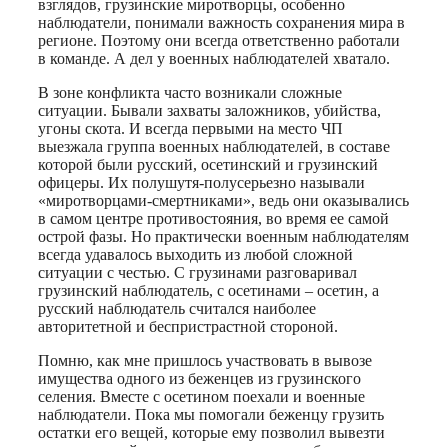
взглядов, грузинские миротворцы, особенно
наблюдатели, понимали важность сохранения мира в
регионе. Поэтому они всегда ответственно работали
в команде. А дел у военных наблюдателей хватало.
В зоне конфликта часто возникали сложные
ситуации. Бывали захваты заложников, убийства,
угоны скота. И всегда первыми на место ЧП
выезжала группа военных наблюдателей, в составе
которой были русский, осетинский и грузинский
офицеры. Их полушутя-полусерьезно называли
«миротворцами-смертниками», ведь они оказывались
в самом центре противостояния, во время ее самой
острой фазы. Но практически военным наблюдателям
всегда удавалось выходить из любой сложной
ситуации с честью. С грузинами разговаривал
грузинский наблюдатель, с осетинами – осетин, а
русский наблюдатель считался наиболее
авторитетной и беспристрастной стороной.
Помню, как мне пришлось участвовать в вывозе
имущества одного из беженцев из грузинского
селения. Вместе с осетином поехали и военные
наблюдатели. Пока мы помогали беженцу грузить
остатки его вещей, которые ему позволил вывезти