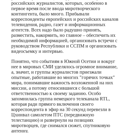
российских журналистов, которых, особенно в
первое время после ввода миротворческого
контингента, было много. Прибывали
корреспонденты европейских и российских каналов
телевидения, радио, газет и информационных
агентств. Всех надо было радушно принять,
разместить, накормить, но главное – обеспечить их
необходимой информацией, организовать встречи с
руководством Республики и ССПМ и организовать
видеосъемку и интервью.
Понятно, что событиям в Южной Осетии и вокруг
нее в мировых СМИ уделялось огромное внимание,
а, значит, и группы журналистов приезжали
опытные, работавшие во многих "горячих точках"
мира, понимавшие важность возложенной на них
миссии, а потому относившиеся с большой
ответственностью к своему заданию. Особо
запомнилась группа немецкого телеканала RTL,
которая ради прямого включения своего
корреспондента в эфир на 30 секунд перевезли в
Цхинвал самолетом ПТС (передвижную
телестанцию) и развернули на позициях
миротворцев, где снимался сюжет, спутниковую
антенну.