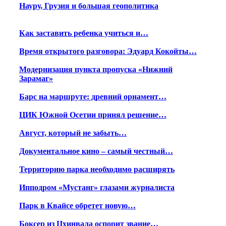
Науру, Грузия и большая геополитика
Как заставить ребенка учиться и…
Время открытого разговора: Эдуард Кокойты…
Модернизация пункта пропуска «Нижний
Зарамаг»
Барс на маршруте: древний орнамент…
ЦИК Южной Осетии принял решение…
Август, который не забыть…
Документальное кино – самый честный…
Территорию парка необходимо расширять
Ипподром «Мустанг» глазами журналиста
Парк в Квайсе обретет новую…
Боксер из Цхинвала оспорит звание…