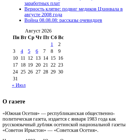
№98 14
заработных плат
№98 8 августа 2013 г
(9)
Верность клятве: подвиг медиков Цхинвала в
августа 2012 г
(14)
августе 2008 года
№98+99 11 июля
Война 08.08.08: рассказы очевидцев
№99 4 августа
2017 г
(9)
№99 4 августа 2015 г
(6)
2016 г
(12)
№99 16
Август 2026
№99 8 июля 2014 г
(9)
Пн
Вт
Ср
Чт
Пт
Сб
Вс
№99+100 10
августа 2012 г
(11)
1
2
августа 2013 г
(12)
3
4
5
6
7
8
9
10
11
12
13
14
15
16
17
18
19
20
21
22
23
24
25
26
27
28
29
30
31
« Июл
О газете
«Южная Осетия» — республиканская общественно-
политическая газета, издается с января 1983 года как
русскоязычный дубляж осетинской национальной газеты
«Советон Ирыстон» — «Советская Осетия».