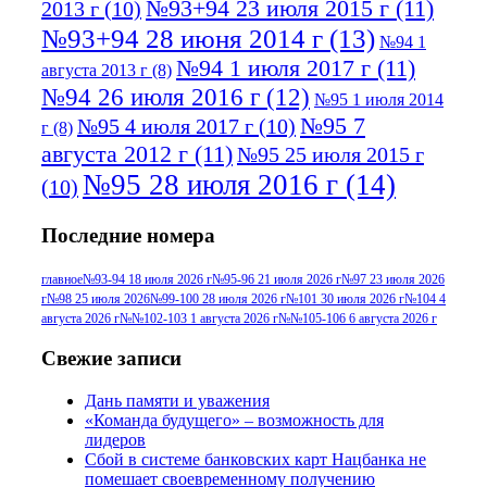
№93+94 23 июля 2015 г
(11)
2013 г
(10)
№93+94 28 июня 2014 г
(13)
№94 1
№94 1 июля 2017 г
(11)
августа 2013 г
(8)
№94 26 июля 2016 г
(12)
№95 1 июля 2014
№95 7
№95 4 июля 2017 г
(10)
г
(8)
августа 2012 г
(11)
№95 25 июля 2015 г
№95 28 июля 2016 г
(14)
(10)
№95+96 3 августа 2013 г
(11)
№96 6
Последние номера
№96 9 августа 2012
июля 2017 г
(11)
г
(13)
№96+97 3
№96 28 июля 2015 г
(9)
главное
№93-94 18 июля 2026 г
№95-96 21 июля 2026 г
№97 23 июля 2026
г
№98 25 июля 2026
№99-100 28 июля 2026 г
№101 30 июля 2026 г
№104 4
№96+97 30 июля
июля 2014 г
(10)
августа 2026 г
№№102-103 1 августа 2026 г
№№105-106 6 августа 2026 г
2016 г
(13)
№97 8
№97 6 августа 2013 г
(6)
Свежие записи
№97 11 августа
июля 2017 г
(13)
Дань памяти и уважения
2012 г
(15)
№97 30 июля 2015 г
«Команда будущего» – возможность для
(15)
лидеров
№98 1 августа 2015 г
(10)
№98 2
Сбой в системе банковских карт Нацбанка не
августа 2016 г
(10)
№98 5 июля 2014 г
(10)
помешает своевременному получению