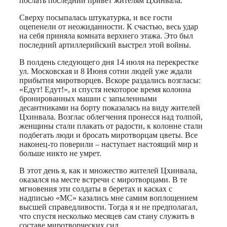
послать последний привет жителям Цхинвала.
Сверху посыпалась штукатурка, и все гости
оцепенели от неожиданности. К счастью, весь удар
на себя приняла комната верхнего этажа. Это был
последний артиллерийский выстрел этой войны.
В полдень следующего дня 14 июля на перекрестке
ул. Московская и 8 Июня сотни людей уже ждали
прибытия миротворцев. Вскоре раздались возгласы:
«Едут! Едут!», и спустя некоторое время колонна
бронированных машин с запыленными
десантниками на борту показалась на виду жителей
Цхинвала. Возглас облегчения пронесся над толпой,
женщины стали плакать от радости, к колонне стали
подбегать люди и бросать миротворцам цветы. Все
наконец-то поверили – наступает настоящий мир и
больше никто не умрет.
В этот день я, как и множество жителей Цхинвала,
оказался на месте встречи с миротворцами. В те
мгновения эти солдаты в беретах и касках с
надписью «МС» казались мне самим воплощением
высшей справедливости. Тогда я и не предполагал,
что спустя несколько месяцев сам стану служить в
составе миротворческих сил.