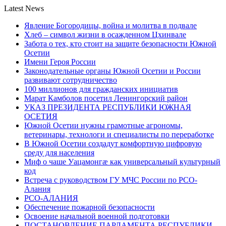
Latest News
Явление Богородицы, война и молитва в подвале
Хлеб – символ жизни в осажденном Цхинвале
Забота о тех, кто стоит на защите безопасности Южной
Осетии
Имени Героя России
Законодательные органы Южной Осетии и России
развивают сотрудничество
100 миллионов для гражданских инициатив
Марат Камболов посетил Ленингорский район
УКАЗ ПРЕЗИДЕНТА РЕСПУБЛИКИ ЮЖНАЯ
ОСЕТИЯ
Южной Осетии нужны грамотные агрономы,
ветеринары, технологи и специалисты по переработке
В Южной Осетии создадут комфортную цифровую
среду для населения
Миф о чаше Уацамонгæ как универсальный культурный
код
Встреча с руководством ГУ МЧС России по РСО-
Алания
РСО-АЛАНИЯ
Обеспечение пожарной безопасности
Освоение начальной военной подготовки
ПОСТАНОВЛЕНИЕ ПАРЛАМЕНТА РЕСПУБЛИКИ