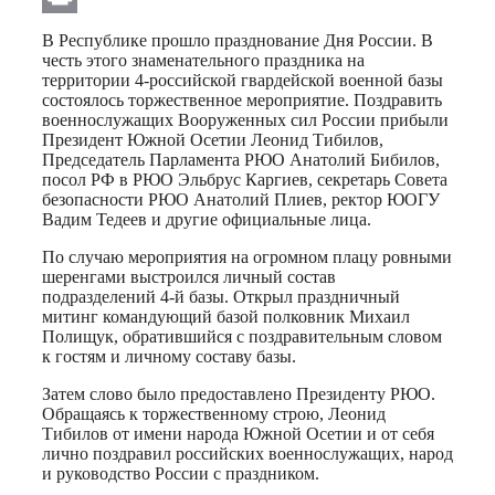
Print
В Республике прошло празднование Дня России. В
честь этого знаменательного праздника на
территории 4-российской гвардейской военной базы
состоялось торжественное мероприятие. Поздравить
военнослужащих Вооруженных сил России прибыли
Президент Южной Осетии Леонид Тибилов,
Председатель Парламента РЮО Анатолий Бибилов,
посол РФ в РЮО Эльбрус Каргиев, секретарь Совета
безопасности РЮО Анатолий Плиев, ректор ЮОГУ
Вадим Тедеев и другие официальные лица.
По случаю мероприятия на огромном плацу ровными
шеренгами выстроился личный состав
подразделений 4-й базы. Открыл праздничный
митинг командующий базой полковник Михаил
Полищук, обратившийся с поздравительным словом
к гостям и личному составу базы.
Затем слово было предоставлено Президенту РЮО.
Обращаясь к торжественному строю, Леонид
Тибилов от имени народа Южной Осетии и от себя
лично поздравил российских военнослужащих, народ
и руководство России с праздником.