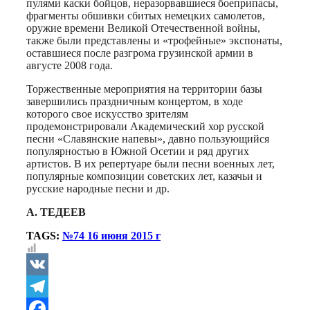
пулями каски бойцов, неразорвавшиеся боеприпасы,
фрагменты обшивки сбитых немецких самолетов,
оружие времени Великой Отечественной войны,
также были представлены и «трофейные» экспонаты,
оставшиеся после разгрома грузинской армии в
августе 2008 года.
Торжественные мероприятия на территории базы
завершились праздничным концертом, в ходе
которого свое искусство зрителям
продемонстрировали Академический хор русской
песни «Славянские напевы», давно пользующийся
популярностью в Южной Осетии и ряд других
артистов. В их репертуаре были песни военных лет,
популярные композиции советских лет, казачьи и
русские народные песни и др.
А. ТЕДЕЕВ
TAGS:
№74 16 июня 2015 г
VK
Telegram