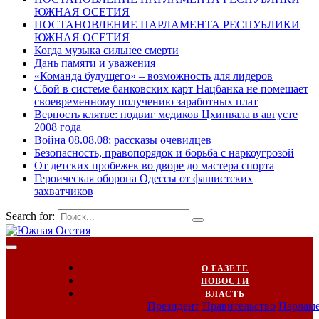
ЮЖНАЯ ОСЕТИЯ
ПОСТАНОВЛЕНИЕ ПАРЛАМЕНТА РЕСПУБЛИКИ
ЮЖНАЯ ОСЕТИЯ
Когда музыка сильнее смерти
Дань памяти и уважения
«Команда будущего» – возможность для лидеров
Сбой в системе банковских карт Нацбанка не помешает
своевременному получению заработных плат
Верность клятве: подвиг медиков Цхинвала в августе
2008 года
Война 08.08.08: рассказы очевидцев
Безопасность, правопорядок и борьба с наркоугрозой
От детских пробежек во дворе до мастера спорта
Героическая оборона Одессы от фашистских
захватчиков
Search for:
О ГАЗЕТЕ
НОВОСТИ
ВЛАСТЬ
Президент
Правительство
Парлам