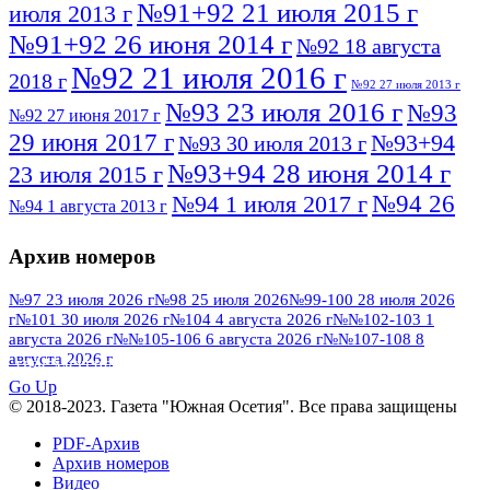
№91+92 21 июля 2015 г
июля 2013 г
№91+92 26 июня 2014 г
№92 18 августа
№92 21 июля 2016 г
2018 г
№92 27 июля 2013 г
№93 23 июля 2016 г
№93
№92 27 июня 2017 г
29 июня 2017 г
№93+94
№93 30 июля 2013 г
№93+94 28 июня 2014 г
23 июля 2015 г
№94 26
№94 1 июля 2017 г
№94 1 августа 2013 г
июля 2016 г
№95 4 июля 2017 г
№95 1 июля 2014 г
Архив номеров
№95 7 августа 2012 г
№95 25 июля 2015 г
№95 28 июля 2016 г
№95+96 3 августа
№97 23 июля 2026 г
№98 25 июля 2026
№99-100 28 июля 2026
г
№101 30 июля 2026 г
№104 4 августа 2026 г
№№102-103 1
№96 9 августа
2013 г
№96 6 июля 2017 г
августа 2026 г
№№105-106 6 августа 2026 г
№№107-108 8
2012 г
№96+97 3 июля 2014 г
августа 2026 г
№96 28 июля 2015 г
ПОСМОТРЕТЬ ВСЕ
№96+97 30 июля 2016 г
№97
Go Up
№97 6 августа 2013 г
© 2018-2023. Газета "Южная Осетия". Все права защищены
№97 11 августа 2012 г
8 июля 2017 г
PDF-Архив
№97 30 июля 2015 г
№98 1 августа 2015 г
Архив номеров
Видео
№98 2 августа 2016 г
№98 5 июля 2014 г
№98 8