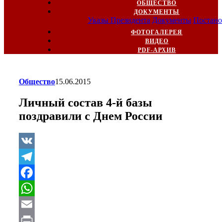
ОБЩЕСТВО
ДОКУМЕНТЫ
Указы Президента
Документы
Постано
ФОТОГАЛЕРЕЯ
ВИДЕО
PDF-АРХИВ
Общество
15.06.2015
Личный состав 4-й базы
поздравили с Днем России
VK
Telegram
Facebook
WhatsApp
Email