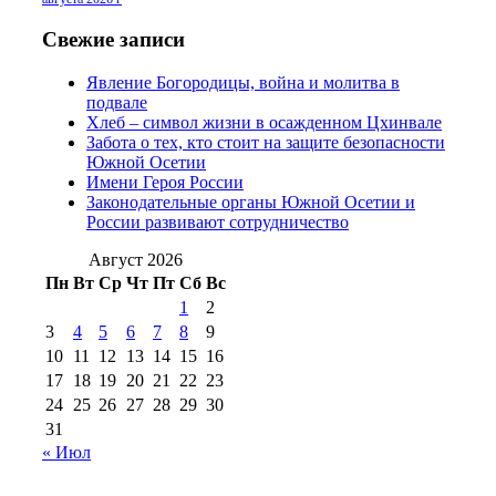
2016 г
(13)
№97 8
№97 6 августа 2013 г
(6)
№97 11 августа
июля 2017 г
(13)
Свежие записи
2012 г
(15)
№97 30 июля 2015 г
Явление Богородицы, война и молитва в
(15)
подвале
№98 1 августа 2015 г
(10)
№98 2
Хлеб – символ жизни в осажденном Цхинвале
августа 2016 г
(10)
№98 5 июля 2014 г
(10)
Забота о тех, кто стоит на защите безопасности
№98 14
Южной Осетии
№98 8 августа 2013 г
(9)
Имени Героя России
августа 2012 г
(14)
Законодательные органы Южной Осетии и
№98+99 11 июля
России развивают сотрудничество
№99 4 августа
2017 г
(9)
№99 4 августа 2015 г
(6)
2016 г
(12)
№99 16
Август 2026
№99 8 июля 2014 г
(9)
Пн
Вт
Ср
Чт
Пт
Сб
Вс
№99+100 10
августа 2012 г
(11)
1
2
августа 2013 г
(12)
3
4
5
6
7
8
9
10
11
12
13
14
15
16
17
18
19
20
21
22
23
24
25
26
27
28
29
30
31
« Июл