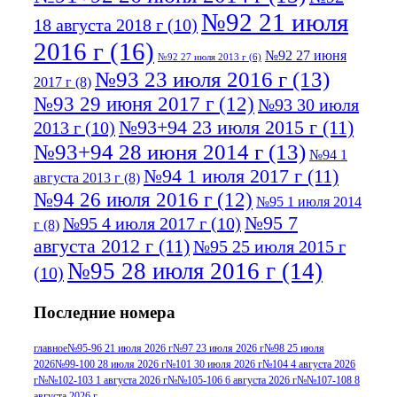
№92 21 июля
18 августа 2018 г
(10)
2016 г
(16)
№92 27 июня
№92 27 июля 2013 г
(6)
№93 23 июля 2016 г
(13)
2017 г
(8)
№93 29 июня 2017 г
(12)
№93 30 июля
№93+94 23 июля 2015 г
(11)
2013 г
(10)
№93+94 28 июня 2014 г
(13)
№94 1
№94 1 июля 2017 г
(11)
августа 2013 г
(8)
№94 26 июля 2016 г
(12)
№95 1 июля 2014
№95 7
№95 4 июля 2017 г
(10)
г
(8)
августа 2012 г
(11)
№95 25 июля 2015 г
№95 28 июля 2016 г
(14)
(10)
№95+96 3 августа 2013 г
(11)
№96 6
Последние номера
№96 9 августа 2012
июля 2017 г
(11)
г
(13)
№96+97 3
№96 28 июля 2015 г
(9)
главное
№95-96 21 июля 2026 г
№97 23 июля 2026 г
№98 25 июля
2026
№99-100 28 июля 2026 г
№101 30 июля 2026 г
№104 4 августа 2026
№96+97 30 июля
июля 2014 г
(10)
г
№№102-103 1 августа 2026 г
№№105-106 6 августа 2026 г
№№107-108 8
августа 2026 г