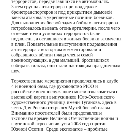
террористов, передвигавшихся на автомобилях.
Затем группа антитеррора при поддержке
бронетранспортеров и под прикрытием дымовой
завесы атаковала укрепленные позиции боевиков.
Для выполнения боевой задачи бойцам антитеррора
потребовалось вызвать огонь артиллерии, после чего
огневые точки условных террористов были
подавлены, а оставшиеся в живых боевики захвачены
в плен. Показательные выступления подразделения
антитеррора с восторгом комментировали и
собравшиеся вблизи плаца члены семей
военнослужащих, а для малышей, бросившихся
собирать гильзы, они стали настоящим праздничным
шоу.
Торжественные мероприятия продолжились в клубе
4-й военной базы, где руководство РЮО и
российские военнослужащие смогли ознакомиться с
выставкой картин выпускников Юго-Осетинского
художественного училища имени Туганова. Здесь в
честь Дня России открылся Музей боевой славы.
Вниманию посетителей были представлены
экспонаты времен Великой Отечественной войны и
грузинской агрессии августа 2008 года против
Южной Осетии. Среди экспонатов – пробитые