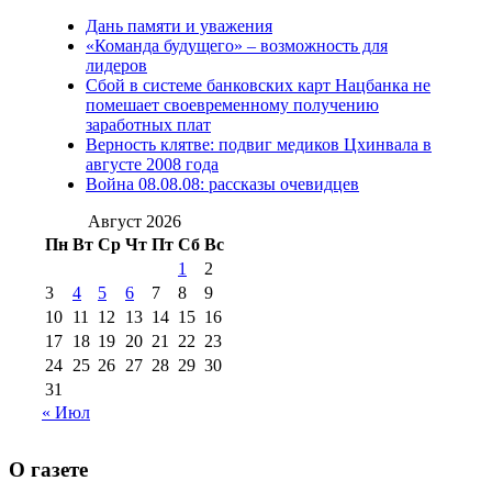
Дань памяти и уважения
2012 г
(15)
№97 30 июля 2015 г
«Команда будущего» – возможность для
(15)
лидеров
№98 1 августа 2015 г
(10)
№98 2
Сбой в системе банковских карт Нацбанка не
августа 2016 г
(10)
№98 5 июля 2014 г
(10)
помешает своевременному получению
№98 14
заработных плат
№98 8 августа 2013 г
(9)
Верность клятве: подвиг медиков Цхинвала в
августа 2012 г
(14)
августе 2008 года
№98+99 11 июля
Война 08.08.08: рассказы очевидцев
№99 4 августа
2017 г
(9)
№99 4 августа 2015 г
(6)
2016 г
(12)
№99 16
Август 2026
№99 8 июля 2014 г
(9)
Пн
Вт
Ср
Чт
Пт
Сб
Вс
№99+100 10
августа 2012 г
(11)
1
2
августа 2013 г
(12)
3
4
5
6
7
8
9
10
11
12
13
14
15
16
17
18
19
20
21
22
23
24
25
26
27
28
29
30
31
« Июл
О газете