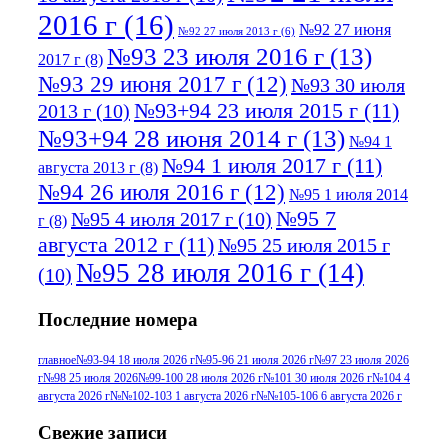
2016 г
(16)
№92 27 июня
№92 27 июля 2013 г
(6)
№93 23 июля 2016 г
(13)
2017 г
(8)
№93 29 июня 2017 г
(12)
№93 30 июля
№93+94 23 июля 2015 г
(11)
2013 г
(10)
№93+94 28 июня 2014 г
(13)
№94 1
№94 1 июля 2017 г
(11)
августа 2013 г
(8)
№94 26 июля 2016 г
(12)
№95 1 июля 2014
№95 7
№95 4 июля 2017 г
(10)
г
(8)
августа 2012 г
(11)
№95 25 июля 2015 г
№95 28 июля 2016 г
(14)
(10)
№95+96 3 августа 2013 г
(11)
№96 6
Последние номера
№96 9 августа 2012
июля 2017 г
(11)
г
(13)
№96+97 3
№96 28 июля 2015 г
(9)
главное
№93-94 18 июля 2026 г
№95-96 21 июля 2026 г
№97 23 июля 2026
г
№98 25 июля 2026
№99-100 28 июля 2026 г
№101 30 июля 2026 г
№104 4
№96+97 30 июля
июля 2014 г
(10)
августа 2026 г
№№102-103 1 августа 2026 г
№№105-106 6 августа 2026 г
2016 г
(13)
№97 8
№97 6 августа 2013 г
(6)
Свежие записи
№97 11 августа
июля 2017 г
(13)