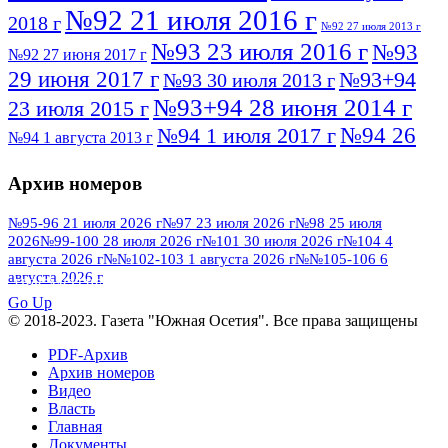
№92 21 июля 2016 г
2018 г
№92 27 июля 2013 г
№93 23 июля 2016 г
№93
№92 27 июня 2017 г
29 июня 2017 г
№93+94
№93 30 июля 2013 г
№93+94 28 июня 2014 г
23 июля 2015 г
№94 26
№94 1 июля 2017 г
№94 1 августа 2013 г
июля 2016 г
№95 4 июля 2017 г
№95 1 июля 2014 г
Архив номеров
№95 7 августа 2012 г
№95 25 июля 2015 г
№95 28 июля 2016 г
№95+96 3 августа
№95-96 21 июля 2026 г
№97 23 июля 2026 г
№98 25 июля
2026
№99-100 28 июля 2026 г
№101 30 июля 2026 г
№104 4
№96 9 августа
2013 г
№96 6 июля 2017 г
августа 2026 г
№№102-103 1 августа 2026 г
№№105-106 6
2012 г
№96+97 3 июля 2014 г
августа 2026 г
№96 28 июля 2015 г
ПОСМОТРЕТЬ ВСЕ
№96+97 30 июля 2016 г
№97
Go Up
№97 6 августа 2013 г
© 2018-2023. Газета "Южная Осетия". Все права защищены
№97 11 августа 2012 г
8 июля 2017 г
PDF-Архив
№97 30 июля 2015 г
№98 1 августа 2015 г
Архив номеров
Видео
№98 2 августа 2016 г
№98 5 июля 2014 г
№98 8
Власть
№98 14 августа 2012 г
августа 2013 г
Главная
Документы