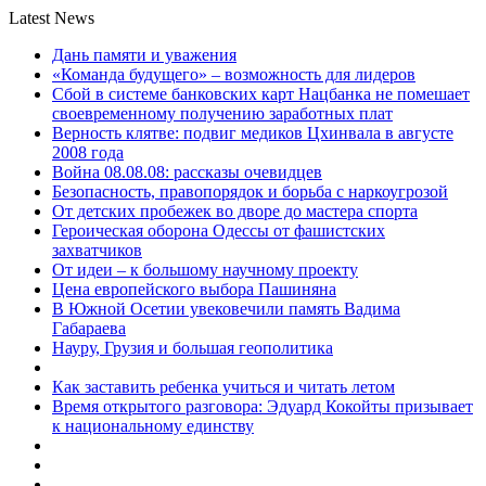
Latest News
Дань памяти и уважения
«Команда будущего» – возможность для лидеров
Сбой в системе банковских карт Нацбанка не помешает
своевременному получению заработных плат
Верность клятве: подвиг медиков Цхинвала в августе
2008 года
Война 08.08.08: рассказы очевидцев
Безопасность, правопорядок и борьба с наркоугрозой
От детских пробежек во дворе до мастера спорта
Героическая оборона Одессы от фашистских
захватчиков
От идеи – к большому научному проекту
Цена европейского выбора Пашиняна
В Южной Осетии увековечили память Вадима
Габараева
Науру, Грузия и большая геополитика
Как заставить ребенка учиться и читать летом
Время открытого разговора: Эдуард Кокойты призывает
к национальному единству