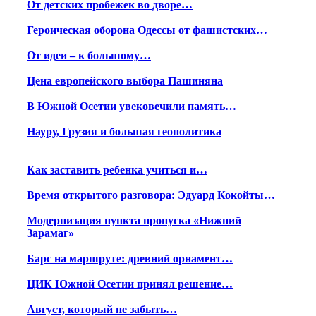
От детских пробежек во дворе…
Героическая оборона Одессы от фашистских…
От идеи – к большому…
Цена европейского выбора Пашиняна
В Южной Осетии увековечили память…
Науру, Грузия и большая геополитика
Как заставить ребенка учиться и…
Время открытого разговора: Эдуард Кокойты…
Модернизация пункта пропуска «Нижний
Зарамаг»
Барс на маршруте: древний орнамент…
ЦИК Южной Осетии принял решение…
Август, который не забыть…