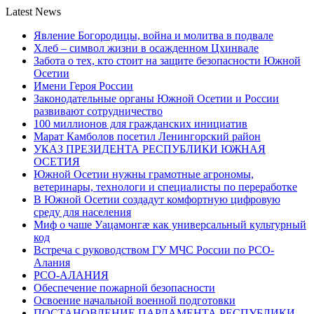
Latest News
Явление Богородицы, война и молитва в подвале
Хлеб – символ жизни в осажденном Цхинвале
Забота о тех, кто стоит на защите безопасности Южной
Осетии
Имени Героя России
Законодательные органы Южной Осетии и России
развивают сотрудничество
100 миллионов для гражданских инициатив
Марат Камболов посетил Ленингорский район
УКАЗ ПРЕЗИДЕНТА РЕСПУБЛИКИ ЮЖНАЯ
ОСЕТИЯ
Южной Осетии нужны грамотные агрономы,
ветеринары, технологи и специалисты по переработке
В Южной Осетии создадут комфортную цифровую
среду для населения
Миф о чаше Уацамонгæ как универсальный культурный
код
Встреча с руководством ГУ МЧС России по РСО-
Алания
РСО-АЛАНИЯ
Обеспечение пожарной безопасности
Освоение начальной военной подготовки
ПОСТАНОВЛЕНИЕ ПАРЛАМЕНТА РЕСПУБЛИКИ