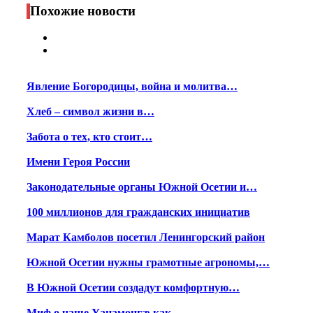
Print
Похожие новости
Явление Богородицы, война и молитва…
Хлеб – символ жизни в…
Забота о тех, кто стоит…
Имени Героя России
Законодательные органы Южной Осетии и…
100 миллионов для гражданских инициатив
Марат Камболов посетил Ленингорский район
Южной Осетии нужны грамотные агрономы,…
В Южной Осетии создадут комфортную…
Миф о чаше Уацамонгæ как…