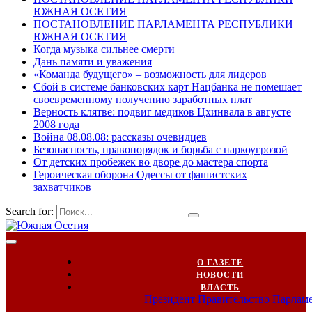
ЮЖНАЯ ОСЕТИЯ
ПОСТАНОВЛЕНИЕ ПАРЛАМЕНТА РЕСПУБЛИКИ
ЮЖНАЯ ОСЕТИЯ
Когда музыка сильнее смерти
Дань памяти и уважения
«Команда будущего» – возможность для лидеров
Сбой в системе банковских карт Нацбанка не помешает
своевременному получению заработных плат
Верность клятве: подвиг медиков Цхинвала в августе
2008 года
Война 08.08.08: рассказы очевидцев
Безопасность, правопорядок и борьба с наркоугрозой
От детских пробежек во дворе до мастера спорта
Героическая оборона Одессы от фашистских
захватчиков
Search for:
О ГАЗЕТЕ
НОВОСТИ
ВЛАСТЬ
Президент
Правительство
Парлам