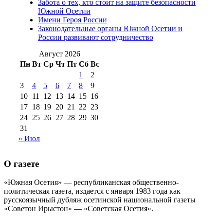
Забота о тех, кто стоит на защите безопасности
№98 14
Южной Осетии
№98 8 августа 2013 г
(9)
Имени Героя России
августа 2012 г
(14)
Законодательные органы Южной Осетии и
№98+99 11 июля
России развивают сотрудничество
№99 4 августа
2017 г
(9)
№99 4 августа 2015 г
(6)
2016 г
(12)
№99 16
Август 2026
№99 8 июля 2014 г
(9)
Пн
Вт
Ср
Чт
Пт
Сб
Вс
№99+100 10
августа 2012 г
(11)
1
2
августа 2013 г
(12)
3
4
5
6
7
8
9
10
11
12
13
14
15
16
17
18
19
20
21
22
23
24
25
26
27
28
29
30
31
« Июл
О газете
«Южная Осетия» — республиканская общественно-
политическая газета, издается с января 1983 года как
русскоязычный дубляж осетинской национальной газеты
«Советон Ирыстон» — «Советская Осетия».