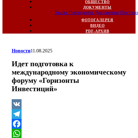
ОБЩЕСТВО
ДОКУМЕНТЫ
Указы Президента
Документы
Постано
ФОТОГАЛЕРЕЯ
ВИДЕО
PDF-АРХИВ
Новости
11.08.2025
Идет подготовка к
международному экономическому
форуму «Горизонты
Инвестиций»
VK
Telegram
Facebook