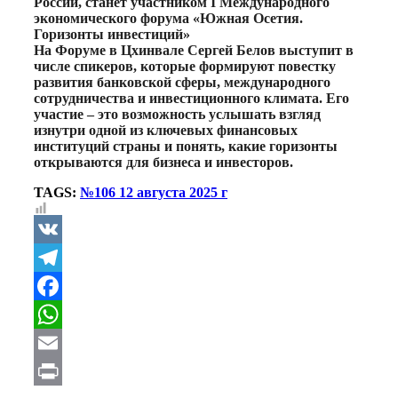
России, станет участником I Международного
экономического форума «Южная Осетия.
Горизонты инвестиций»
На Форуме в Цхинвале Сергей Белов выступит в
числе спикеров, которые формируют повестку
развития банковской сферы, международного
сотрудничества и инвестиционного климата. Его
участие – это возможность услышать взгляд
изнутри одной из ключевых финансовых
институций страны и понять, какие горизонты
открываются для бизнеса и инвесторов.
TAGS:
№106 12 августа 2025 г
VK
Telegram
Facebook
WhatsApp
Email