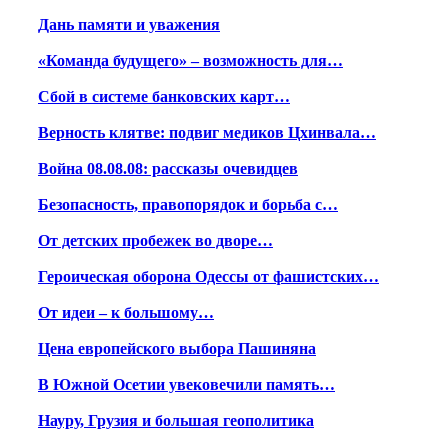
Дань памяти и уважения
«Команда будущего» – возможность для…
Сбой в системе банковских карт…
Верность клятве: подвиг медиков Цхинвала…
Война 08.08.08: рассказы очевидцев
Безопасность, правопорядок и борьба с…
От детских пробежек во дворе…
Героическая оборона Одессы от фашистских…
От идеи – к большому…
Цена европейского выбора Пашиняна
В Южной Осетии увековечили память…
Науру, Грузия и большая геополитика