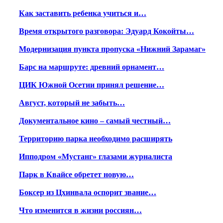
Как заставить ребенка учиться и…
Время открытого разговора: Эдуард Кокойты…
Модернизация пункта пропуска «Нижний Зарамаг»
Барс на маршруте: древний орнамент…
ЦИК Южной Осетии принял решение…
Август, который не забыть…
Документальное кино – самый честный…
Территорию парка необходимо расширять
Ипподром «Мустанг» глазами журналиста
Парк в Квайсе обретет новую…
Боксер из Цхинвала оспорит звание…
Что изменится в жизни россиян…