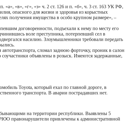
 «в», «г», «з» ч. 2 ст. 126 и п. «б», ч. 3 ст. 163 УК РФ,
илия, опасного для жизни и здоровья из корыстных
елях получения имущества в особо крупном размере», –
рпевшим договоренности, подъехали к нему по месту его
одчинившись воле преступника, потерпевший сел в
 подвергался насилию. Злоумышленники требовали передать
рылись.
 автотранспорта, сломал заднюю форточку, проник в салон
о соучастники объявлены в розыск. Имеются задержанные,
мобиль Toyota, который ехал по главной дороге, в
ественного транспорта. В аварии пострадавших нет.
ребывающими на территории республики. Выявлены 5
и РЮО правонарушители привлечены к административной