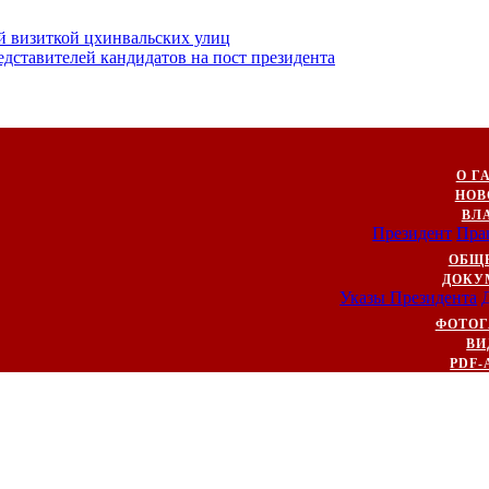
й визиткой цхинвальских улиц
ставителей кандидатов на пост президента
О Г
НОВ
ВЛ
Президент
Пра
ОБЩ
ДОКУ
Указы Президента
ФОТОГ
ВИ
PDF-