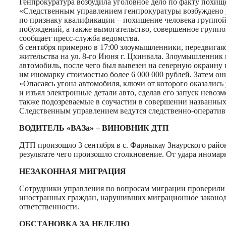
Генпрокуратура возбудила уголовное дело по факту похищ
«Следственным управлением генпрокуратуры возбуждено угол
по признаку квалификации – похищение человека группой 
побуждений, а также вымогательство, совершенное группо
сообщает пресс-служба ведомства.
6 сентября примерно в 17:00 злоумышленники, передвигаяс
жительства на ул. 8-го Июня г. Цхинвала. Злоумышленник
автомобиль, после чего был вывезен на северную окраину
им иномарку стоимостью более 6 000 000 рублей. Затем он
«Опасаясь угона автомобиля, ключи от которого оказалис
и изъял электронные детали авто, сделав его запуск нев
также подозреваемые в соучастии в совершении названных
Следственным управлением ведутся следственно-оперативн
ВОДИТЕЛЬ «ВАЗа» – ВИНОВНИК ДТП
ДТП произошло 3 сентября в с. Фарныкау Знаурского район
результате чего произошло столкновение. От удара иномарк
НЕЗАКОННАЯ МИГРАЦИЯ
Сотрудники управления по вопросам миграции проверили
иностранных граждан, нарушивших миграционное законод
ответственности.
ОБСТАНОВКА ЗА НЕДЕЛЮ