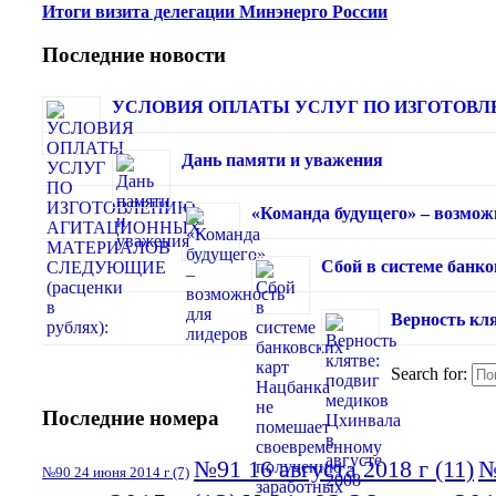
Итоги визита делегации Минэнерго России
Последние новости
УСЛОВИЯ ОПЛАТЫ УСЛУГ ПО ИЗГОТОВЛЕ
Дань памяти и уважения
«Команда будущего» – возмож
Сбой в системе банк
Верность кля
Search for:
Последние номера
№91 16 августа 2018 г
(11)
№
№90 24 июня 2014 г
(7)