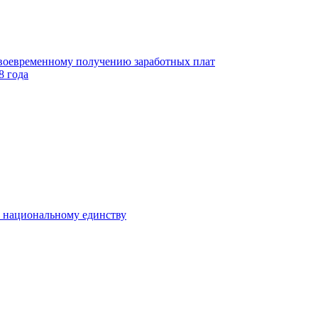
своевременному получению заработных плат
8 года
к национальному единству