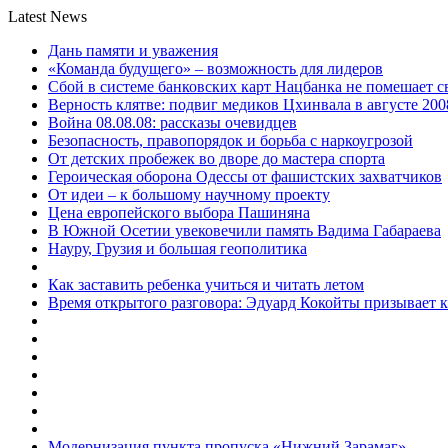
Latest News
Дань памяти и уважения
«Команда будущего» – возможность для лидеров
Сбой в системе банковских карт Нацбанка не помешает 
Верность клятве: подвиг медиков Цхинвала в августе 200
Война 08.08.08: рассказы очевидцев
Безопасность, правопорядок и борьба с наркоугрозой
От детских пробежек во дворе до мастера спорта
Героическая оборона Одессы от фашистских захватчиков
От идеи – к большому научному проекту
Цена европейского выбора Пашиняна
В Южной Осетии увековечили память Вадима Габараева
Науру, Грузия и большая геополитика
Как заставить ребенка учиться и читать летом
Время открытого разговора: Эдуард Кокойты призывает 
Модернизация пункта пропуска «Нижний Зарамаг»