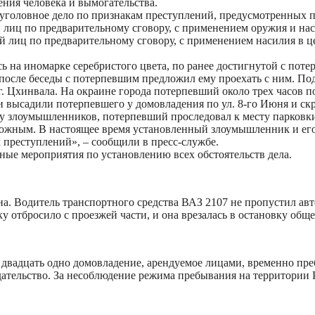
ения человека и вымогательства.
овное дело по признакам преступлений, предусмотренных пп. «а»,
лиц по предварительному сговору, с применением оружия и нас
й лиц по предварительному сговору, с применением насилия в ц
ь на иномарке серебристого цвета, по ранее достигнутой с поте
 после беседы с потерпевшим предложил ему проехать с ним. П
 г. Цхинвала. На окраине города потерпевший около трех часов
и высадили потерпевшего у домовладения по ул. 8-го Июня и ск
ь у злоумышленников, потерпевший проследовал к месту парковки
озможным. В настоящее время установленный злоумышленник и ег
 преступлений», – сообщили в пресс-службе.
ые мероприятия по установлению всех обстоятельств дела.
а. Водитель транспортного средства ВАЗ 2107 не пропустил авто
у отбросило с проезжей части, и она врезалась в остановку общ
 двадцать одно домовладение, арендуемое лицами, временно п
ательство. За несоблюдение режима пребывания на территори