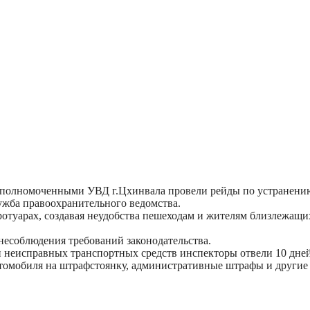
полномоченными УВД г.Цхинвала провели рейды по устранению
лужба правоохранительного ведомства.
туарах, создавая неудобства пешеходам и жителям близлежащих
несоблюдения требований законодательства.
и неисправных транспортных средств инспекторы отвели 10 дне
томобиля на штрафстоянку, административные штрафы и другие