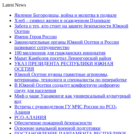
Latest News
Явление Богородицы, война и молитва в подвале
Хлеб – символ жизни в осажденном Цхинвале
Забота о тех, кто стоит на защите безопасности Южной
Осетии
Имени Героя России
Законодательные органы Южной Осетии и России
развивают сотрудничество
100 миллионов для гражданских инициатив
Марат Камболов посетил Ленингорский район
УКАЗ ПРЕЗИДЕНТА РЕСПУБЛИКИ ЮЖНАЯ
ОСЕТИЯ
Южной Осетии нужны грамотные агрономы,
ветеринары, технологи и специалисты по переработке
В Южной Осетии создадут комфортную цифровую
среду для населения
Миф о чаше Уацамонгæ как универсальный культурный
код
Встреча с руководством ГУ МЧС России по РСО-
Алания
РСО-АЛАНИЯ
Обеспечение пожарной безопасности
Освоение начальной военной подготовки
ПОСТАНОВЛЕНИЕ ПАРЛАМЕНТА РЕСПУБЛИКИ