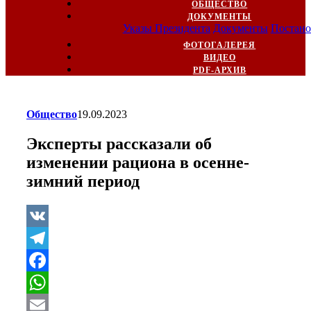
ОБЩЕСТВО
ДОКУМЕНТЫ
Указы Президента
Документы
Постано
ФОТОГАЛЕРЕЯ
ВИДЕО
PDF-АРХИВ
Общество
19.09.2023
Эксперты рассказали об
изменении рациона в осенне-
зимний период
VK
Telegram
Facebook
WhatsApp