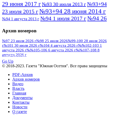
29 июня 2017 г
№93+94
№93 30 июля 2013 г
№93+94 28 июня 2014 г
23 июля 2015 г
№94 26
№94 1 июля 2017 г
№94 1 августа 2013 г
июля 2016 г
№95 4 июля 2017 г
№95 1 июля 2014 г
Архив номеров
№95 7 августа 2012 г
№95 25 июля 2015 г
№95 28 июля 2016 г
№95+96 3 августа
№97 23 июля 2026 г
№98 25 июля 2026
№99-100 28 июля 2026
г
№101 30 июля 2026 г
№104 4 августа 2026 г
№№102-103 1
№96 9 августа
2013 г
№96 6 июля 2017 г
августа 2026 г
№№105-106 6 августа 2026 г
№№107-108 8
2012 г
№96+97 3 июля 2014 г
августа 2026 г
№96 28 июля 2015 г
ПОСМОТРЕТЬ ВСЕ
№96+97 30 июля 2016 г
№97
Go Up
№97 6 августа 2013 г
© 2018-2023. Газета "Южная Осетия". Все права защищены
№97 11 августа 2012 г
8 июля 2017 г
PDF-Архив
№97 30 июля 2015 г
№98 1 августа 2015 г
Архив номеров
Видео
№98 2 августа 2016 г
№98 5 июля 2014 г
№98 8
Власть
№98 14 августа 2012 г
августа 2013 г
Главная
Документы
№99 4
№98+99 11 июля 2017 г
№99 4 августа 2015 г
Контакты
августа 2016 г
№99 16
№99 8 июля 2014 г
Новости
О газете
№99+100 10 августа 2013 г
августа 2012 г