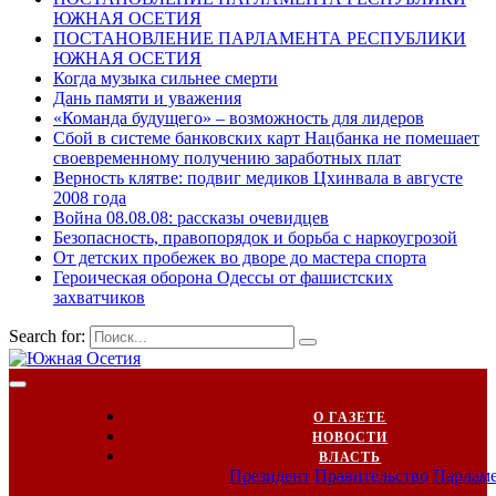
ЮЖНАЯ ОСЕТИЯ
ПОСТАНОВЛЕНИЕ ПАРЛАМЕНТА РЕСПУБЛИКИ
ЮЖНАЯ ОСЕТИЯ
Когда музыка сильнее смерти
Дань памяти и уважения
«Команда будущего» – возможность для лидеров
Сбой в системе банковских карт Нацбанка не помешает
своевременному получению заработных плат
Верность клятве: подвиг медиков Цхинвала в августе
2008 года
Война 08.08.08: рассказы очевидцев
Безопасность, правопорядок и борьба с наркоугрозой
От детских пробежек во дворе до мастера спорта
Героическая оборона Одессы от фашистских
захватчиков
Search for:
О ГАЗЕТЕ
НОВОСТИ
ВЛАСТЬ
Президент
Правительство
Парлам