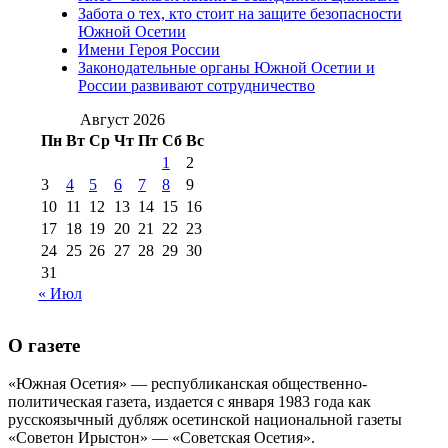
августа 2016 г
(10)
№98 5 июля 2014 г
(10)
Забота о тех, кто стоит на защите безопасности
№98 14
Южной Осетии
№98 8 августа 2013 г
(9)
Имени Героя России
августа 2012 г
(14)
Законодательные органы Южной Осетии и
№98+99 11 июля
России развивают сотрудничество
№99 4 августа
2017 г
(9)
№99 4 августа 2015 г
(6)
2016 г
(12)
№99 16
Август 2026
№99 8 июля 2014 г
(9)
Пн
Вт
Ср
Чт
Пт
Сб
Вс
№99+100 10
августа 2012 г
(11)
1
2
августа 2013 г
(12)
3
4
5
6
7
8
9
10
11
12
13
14
15
16
17
18
19
20
21
22
23
24
25
26
27
28
29
30
31
« Июл
О газете
«Южная Осетия» — республиканская общественно-
политическая газета, издается с января 1983 года как
русскоязычный дубляж осетинской национальной газеты
«Советон Ирыстон» — «Советская Осетия».