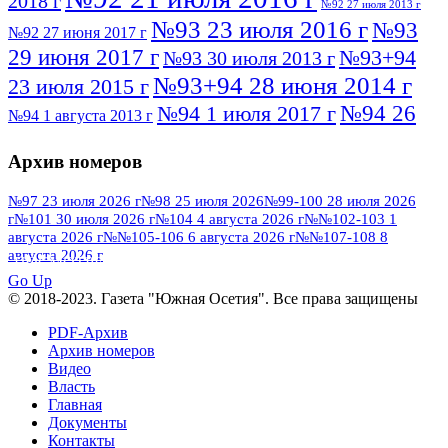
2018 г
№92 27 июля 2013 г
№93 23 июля 2016 г
№93
№92 27 июня 2017 г
29 июня 2017 г
№93+94
№93 30 июля 2013 г
№93+94 28 июня 2014 г
23 июля 2015 г
№94 26
№94 1 июля 2017 г
№94 1 августа 2013 г
июля 2016 г
№95 4 июля 2017 г
№95 1 июля 2014 г
Архив номеров
№95 7 августа 2012 г
№95 25 июля 2015 г
№95 28 июля 2016 г
№95+96 3 августа
№97 23 июля 2026 г
№98 25 июля 2026
№99-100 28 июля 2026
г
№101 30 июля 2026 г
№104 4 августа 2026 г
№№102-103 1
№96 9 августа
2013 г
№96 6 июля 2017 г
августа 2026 г
№№105-106 6 августа 2026 г
№№107-108 8
2012 г
№96+97 3 июля 2014 г
августа 2026 г
№96 28 июля 2015 г
ПОСМОТРЕТЬ ВСЕ
№96+97 30 июля 2016 г
№97
Go Up
№97 6 августа 2013 г
© 2018-2023. Газета "Южная Осетия". Все права защищены
№97 11 августа 2012 г
8 июля 2017 г
PDF-Архив
№97 30 июля 2015 г
№98 1 августа 2015 г
Архив номеров
Видео
№98 2 августа 2016 г
№98 5 июля 2014 г
№98 8
Власть
№98 14 августа 2012 г
августа 2013 г
Главная
Документы
№99 4
№98+99 11 июля 2017 г
№99 4 августа 2015 г
Контакты