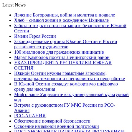
Latest News
Явление Богородицы, война и молитва в подвале
Хлеб – символ жизни в осажденном Цхинвале
Забота о тех, кто стоит на защите безопасности Южной
Осетии
Имени Героя России
Законодательные органы Южной Осетии и России
развивают сотрудничество
100 миллионов для гражданских инициатив
Марат Камболов посетил Ленингорский район
УКАЗ ПРЕЗИДЕНТА РЕСПУБЛИКИ ЮЖНАЯ
ОСЕТИЯ
Южной Осетии нужны грамотные агрономы,
ветеринары, технологи и специалисты по переработке
В Южной Осетии создадут комфортную цифровую
среду для населения
Миф о чаше Уацамонгæ как универсальный культурный
код
Встреча с руководством ГУ МЧС России по РСО-
Алания
РСО-АЛАНИЯ
Обеспечение пожарной безопасности
Освоение начальной военной подготовки
ПОСТАНОВЛЕНИЕ ПАРЛАМЕНТА РЕСПУБЛИКИ