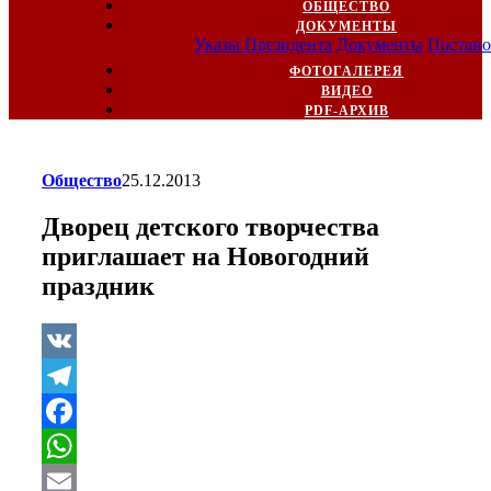
ОБЩЕСТВО
ДОКУМЕНТЫ
Указы Президента
Документы
Постано
ФОТОГАЛЕРЕЯ
ВИДЕО
PDF-АРХИВ
Общество
25.12.2013
Дворец детского творчества
приглашает на Новогодний
праздник
VK
Telegram
Facebook
WhatsApp