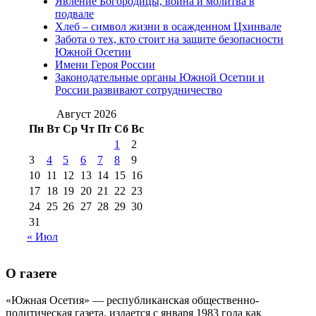
Явление Богородицы, война и молитва в
(15)
подвале
№98 1 августа 2015 г
(10)
№98 2
Хлеб – символ жизни в осажденном Цхинвале
августа 2016 г
(10)
№98 5 июля 2014 г
(10)
Забота о тех, кто стоит на защите безопасности
№98 14
Южной Осетии
№98 8 августа 2013 г
(9)
Имени Героя России
августа 2012 г
(14)
Законодательные органы Южной Осетии и
№98+99 11 июля
России развивают сотрудничество
№99 4 августа
2017 г
(9)
№99 4 августа 2015 г
(6)
2016 г
(12)
№99 16
Август 2026
№99 8 июля 2014 г
(9)
Пн
Вт
Ср
Чт
Пт
Сб
Вс
№99+100 10
августа 2012 г
(11)
1
2
августа 2013 г
(12)
3
4
5
6
7
8
9
10
11
12
13
14
15
16
17
18
19
20
21
22
23
24
25
26
27
28
29
30
31
« Июл
О газете
«Южная Осетия» — республиканская общественно-
политическая газета, издается с января 1983 года как