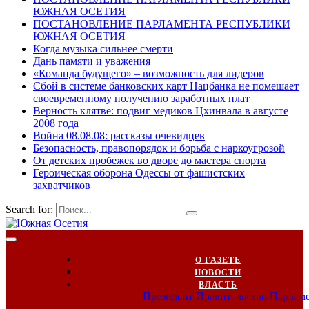
ЮЖНАЯ ОСЕТИЯ
ПОСТАНОВЛЕНИЕ ПАРЛАМЕНТА РЕСПУБЛИКИ
ЮЖНАЯ ОСЕТИЯ
Когда музыка сильнее смерти
Дань памяти и уважения
«Команда будущего» – возможность для лидеров
Сбой в системе банковских карт Нацбанка не помешает
своевременному получению заработных плат
Верность клятве: подвиг медиков Цхинвала в августе
2008 года
Война 08.08.08: рассказы очевидцев
Безопасность, правопорядок и борьба с наркоугрозой
От детских пробежек во дворе до мастера спорта
Героическая оборона Одессы от фашистских
захватчиков
Search for:
О ГАЗЕТЕ
НОВОСТИ
ВЛАСТЬ
Президент
Правительство
Парлам