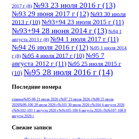
№93 23 июля 2016 г
(13)
2017 г
(8)
№93 29 июня 2017 г
(12)
№93 30 июля
№93+94 23 июля 2015 г
(11)
2013 г
(10)
№93+94 28 июня 2014 г
(13)
№94 1
№94 1 июля 2017 г
(11)
августа 2013 г
(8)
№94 26 июля 2016 г
(12)
№95 1 июля 2014
№95 7
№95 4 июля 2017 г
(10)
г
(8)
августа 2012 г
(11)
№95 25 июля 2015 г
№95 28 июля 2016 г
(14)
(10)
№95+96 3 августа 2013 г
(11)
№96 6
Последние номера
№96 9 августа 2012
июля 2017 г
(11)
г
(13)
№96+97 3
№96 28 июля 2015 г
(9)
главное
№95-96 21 июля 2026 г
№97 23 июля 2026 г
№98 25 июля
2026
№99-100 28 июля 2026 г
№101 30 июля 2026 г
№104 4 августа 2026
№96+97 30 июля
июля 2014 г
(10)
г
№№102-103 1 августа 2026 г
№№105-106 6 августа 2026 г
№№107-108 8
2016 г
(13)
№97 8
августа 2026 г
№97 6 августа 2013 г
(6)
№97 11 августа
июля 2017 г
(13)
Свежие записи
2012 г
(15)
№97 30 июля 2015 г