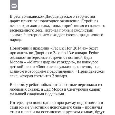
Email
Print
В республиканском Дворце детского творчества
царит приятное новогоднее оживление. Стройная
лесная красавица елка, только прибывшая из далекого
заснеженного леса, источая пряный смолистый
аромат, с нетерпением ожидает своего праздничного
наряда.
Новогодний праздник «Гас цу, Ног 2014 аз» будет
проходить во Дворце со 2-го по 13-е января. Ребят
ожидают интересные встречи с гостиной Деда
Мороза – «Митын дадайы уазæгдон», на конкурсе
детской песни «Звонкие сосульки» и, конечно, на
главном новогоднем представлении – Президентской
елке, которая состоится 3 января.
В гостях у ребят побывают известные персонажи из
любимых сказок, а Дед Мороз и Снегурочка одарят
малышей сладкими подарками.
Интересную новогоднюю программу подготовили и
сами юные участники новогоднего бала – прозвучат
стихи и песни на осетинском и русском языках, будут