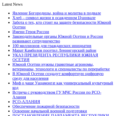
Latest News
Явление Богородицы, война и молитва в подвале
Хлеб – символ жизни в осажденном Цхинвале
Забота о тех, кто стоит на защите безопасности Южной
Осетии
Имени Героя России
Законодательные органы Южной Осетии и России
развивают сотрудничество
100 миллионов для гражданских инициатив
Марат Камболов посетил Ленингорский район
УКАЗ ПРЕЗИДЕНТА РЕСПУБЛИКИ ЮЖНАЯ
ОСЕТИЯ
Южной Осетии нужны грамотные агрономы,
ветеринары, технологи и специалисты по переработке
В Южной Осетии создадут комфортную цифровую
среду для населения
Миф о чаше Уацамонгæ как универсальный культурный
код
Встреча с руководством ГУ МЧС России по РСО-
Алания
РСО-АЛАНИЯ
Обеспечение пожарной безопасности
Освоение начальной военной подготовки
ПОСТАНОВЛЕНИЕ ПАРЛАМЕНТА РЕСПУБЛИКИ