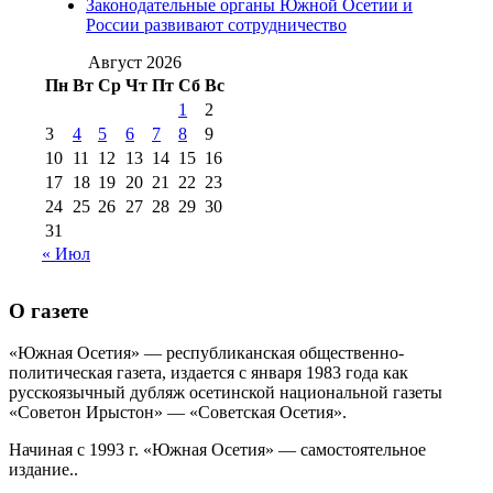
августа 2012 г
(14)
Законодательные органы Южной Осетии и
№98+99 11 июля
России развивают сотрудничество
№99 4 августа
2017 г
(9)
№99 4 августа 2015 г
(6)
2016 г
(12)
№99 16
Август 2026
№99 8 июля 2014 г
(9)
Пн
Вт
Ср
Чт
Пт
Сб
Вс
№99+100 10
августа 2012 г
(11)
1
2
августа 2013 г
(12)
3
4
5
6
7
8
9
10
11
12
13
14
15
16
17
18
19
20
21
22
23
24
25
26
27
28
29
30
31
« Июл
О газете
«Южная Осетия» — республиканская общественно-
политическая газета, издается с января 1983 года как
русскоязычный дубляж осетинской национальной газеты
«Советон Ирыстон» — «Советская Осетия».
Начиная с 1993 г. «Южная Осетия» — самостоятельное
издание..