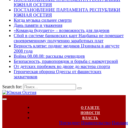
ЮЖНАЯ ОСЕТИЯ
ПОСТАНОВЛЕНИЕ ПАРЛАМЕНТА РЕСПУБЛИКИ
ЮЖНАЯ ОСЕТИЯ
Когда музыка сильнее смерти
Дань памяти и уважения
«Команда будущего» – возможность для лидеров
Сбой в системе банковских карт Нацбанка не помешает
своевременному получению заработных плат
Верность клятве: подвиг медиков Цхинвала в августе
2008 года
Война 08.08.08: рассказы очевидцев
Безопасность, правопорядок и борьба с наркоугрозой
От детских пробежек во дворе до мастера спорта
Героическая оборона Одессы от фашистских
захватчиков
Search for:
О ГАЗЕТЕ
НОВОСТИ
ВЛАСТЬ
Президент
Правительство
Парлам