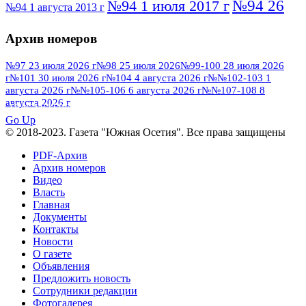
№94 26
№94 1 июля 2017 г
№94 1 августа 2013 г
июля 2016 г
№95 4 июля 2017 г
№95 1 июля 2014 г
Архив номеров
№95 7 августа 2012 г
№95 25 июля 2015 г
№95 28 июля 2016 г
№95+96 3 августа
№97 23 июля 2026 г
№98 25 июля 2026
№99-100 28 июля 2026
г
№101 30 июля 2026 г
№104 4 августа 2026 г
№№102-103 1
№96 9 августа
2013 г
№96 6 июля 2017 г
августа 2026 г
№№105-106 6 августа 2026 г
№№107-108 8
2012 г
№96+97 3 июля 2014 г
августа 2026 г
№96 28 июля 2015 г
ПОСМОТРЕТЬ ВСЕ
№96+97 30 июля 2016 г
№97
Go Up
№97 6 августа 2013 г
© 2018-2023. Газета "Южная Осетия". Все права защищены
№97 11 августа 2012 г
8 июля 2017 г
PDF-Архив
№97 30 июля 2015 г
№98 1 августа 2015 г
Архив номеров
Видео
№98 2 августа 2016 г
№98 5 июля 2014 г
№98 8
Власть
№98 14 августа 2012 г
августа 2013 г
Главная
Документы
№99 4
№98+99 11 июля 2017 г
№99 4 августа 2015 г
Контакты
августа 2016 г
№99 16
№99 8 июля 2014 г
Новости
О газете
№99+100 10 августа 2013 г
августа 2012 г
Объявления
Предложить новость
Сотрудники редакции
Фотогалерея