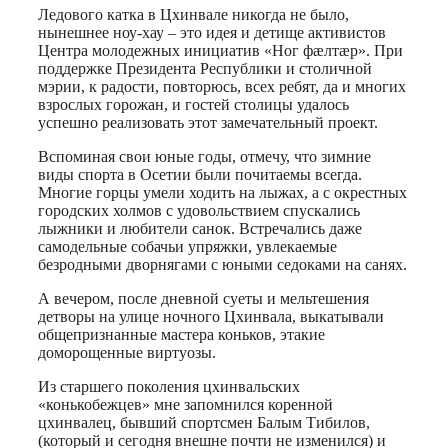
Ледового катка в Цхинвале никогда не было,
нынешнее ноу-хау – это идея и детище активистов
Центра молодежных инициатив «Ног фæлтæр». При
поддержке Президента Республики и столичной
мэрии, к радости, повторюсь, всех ребят, да и многих
взрослых горожан, и гостей столицы удалось
успешно реализовать этот замечательный проект.
Вспоминая свои юные годы, отмечу, что зимние
виды спорта в Осетии были почитаемы всегда.
Многие горцы умели ходить на лыжах, а с окрестных
городских холмов с удовольствием спускались
лыжники и любители санок. Встречались даже
самодельные собачьи упряжки, увлекаемые
безродными дворнягами с юными седоками на санях.
А вечером, после дневной суеты и мельтешения
детворы на улице ночного Цхинвала, выкатывали
общепризнанные мастера коньков, этакие
доморощенные виртуозы.
Из старшего поколения цхинвальских
«конькобежцев» мне запомнился коренной
цхинвалец, бывший спортсмен Балым Тибилов,
(который и сегодня внешне почти не изменился) и