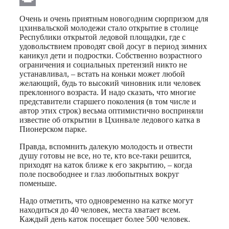
Print
Очень и очень приятным новогодним сюрпризом для
цхинвальской молодежи стало открытие в столице
Республики открытой ледовой площадки, где с
удовольствием проводят свой досуг в период зимних
каникул дети и подростки. Собственно возрастного
ограничения и социальных претензий никто не
устанавливал, – встать на коньки может любой
желающий, будь то высокий чиновник или человек
преклонного возраста. И надо сказать, что многие
представители старшего поколения (в том числе и
автор этих строк) весьма оптимистично восприняли
известие об открытии в Цхинвале ледового катка в
Пионерском парке.
Правда, вспомнить далекую молодость и отвести
душу готовы не все, но те, кто все-таки решится,
приходят на каток ближе к его закрытию, – когда
поле посвободнее и глаз любопытных вокруг
поменьше.
Надо отметить, что одновременно на катке могут
находиться до 40 человек, места хватает всем.
Каждый день каток посещает более 500 человек.