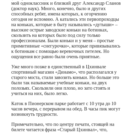
мой одноклассник и близкий друг Александр Сланов
(доктор наук). Много, конечно, было и других
способных ребят, имена которых, к огорчению
сегодня не вспомню. А катались эти первопроходцы
на коньках, которые в быту назывались «дутыши» –
высокие острые заводские коньки на ботинках,
скользить на которых было под силу только
профессионалам. Были коньки и у меня – простые
примитивные «снегурочки», которые привязывались
к ботинкам с помощью веревочных петелек. Но
ощущения все равно были очень приятные.
Уже много позже в единственный в Цхинвале
спортивный магазин «Динамо», что располагался у
старого моста, стали завозить коньки. Но больше это
были так называемые учебные коньки, на двух
полозьях. Скользили они плохо, но зато стоять и
учиться на них, было легко.
Каток в Пионерском парке работает с 10 утра до 10
часов вечера, с перерывом на обед. В часы пик могут
возникнуть трудности.
Примечательно, что по центру печати, стоящей на
билете читается фраза «Старый Цхинвал», что,