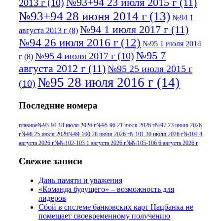
№93+94 23 июля 2015 г
(11)
2013 г
(10)
№93+94 28 июня 2014 г
(13)
№94 1
№94 1 июля 2017 г
(11)
августа 2013 г
(8)
№94 26 июля 2016 г
(12)
№95 1 июля 2014
№95 7
№95 4 июля 2017 г
(10)
г
(8)
августа 2012 г
(11)
№95 25 июля 2015 г
№95 28 июля 2016 г
(14)
(10)
№95+96 3 августа 2013 г
(11)
№96 6
Последние номера
№96 9 августа 2012
июля 2017 г
(11)
г
(13)
№96+97 3
№96 28 июля 2015 г
(9)
главное
№93-94 18 июля 2026 г
№95-96 21 июля 2026 г
№97 23 июля 2026
г
№98 25 июля 2026
№99-100 28 июля 2026 г
№101 30 июля 2026 г
№104 4
№96+97 30 июля
июля 2014 г
(10)
августа 2026 г
№№102-103 1 августа 2026 г
№№105-106 6 августа 2026 г
2016 г
(13)
№97 8
№97 6 августа 2013 г
(6)
Свежие записи
№97 11 августа
июля 2017 г
(13)
Дань памяти и уважения
2012 г
(15)
№97 30 июля 2015 г
«Команда будущего» – возможность для
(15)
лидеров
№98 1 августа 2015 г
(10)
№98 2
Сбой в системе банковских карт Нацбанка не
августа 2016 г
(10)
№98 5 июля 2014 г
(10)
помешает своевременному получению