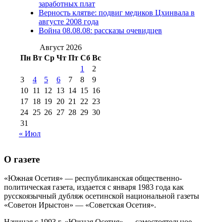
№98 14
заработных плат
№98 8 августа 2013 г
(9)
Верность клятве: подвиг медиков Цхинвала в
августа 2012 г
(14)
августе 2008 года
№98+99 11 июля
Война 08.08.08: рассказы очевидцев
№99 4 августа
2017 г
(9)
№99 4 августа 2015 г
(6)
2016 г
(12)
№99 16
Август 2026
№99 8 июля 2014 г
(9)
Пн
Вт
Ср
Чт
Пт
Сб
Вс
№99+100 10
августа 2012 г
(11)
1
2
августа 2013 г
(12)
3
4
5
6
7
8
9
10
11
12
13
14
15
16
17
18
19
20
21
22
23
24
25
26
27
28
29
30
31
« Июл
О газете
«Южная Осетия» — республиканская общественно-
политическая газета, издается с января 1983 года как
русскоязычный дубляж осетинской национальной газеты
«Советон Ирыстон» — «Советская Осетия».
Начиная с 1993 г. «Южная Осетия» — самостоятельное