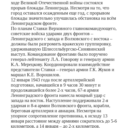
ходе Великой Отечественной войны состоялся
прорыв блокады Ленинграда. Несмотря на то, что
город оставался осажденным еще год, с прорывом
блокады значительно улучшилась обстановка на всём
Ленинградском фронте.
По планам Ставки Верховного главнокомандующего,
советские войска ударами двух фронтов –
Ленинградского с запада и Волховского с востока –
должны были разгромить вражескую группировку,
удерживавшую Шлиссельбургско-Синявинский
выступ. Командование фронтами было поручено
генерал-лейтенанту Л.А. Говорову и генералу армии
К.А. Мерецкову. Координировали взаимодействие
представители Ставки – генерал армии Г.К. Жуков и
маршал К.Е. Ворошилов.
12 января 1943 года после артиллерийской
подготовки, начавшейся в 9 часов 30 минут и
продолжавшейся более 2-х часов, 67-я армия
Ленинградского фронта нанесла мощный удар с
запада на восток. Наступление поддерживали 2-я
ударная и 8-я армии Волховского фронта, корабли,
береговая артиллерия и авиация. Несмотря на
упорное сопротивление противника, к исходу 13
января расстояние между армиями сократилось до 5-6
километров, а 14 января – до 2-х километров.