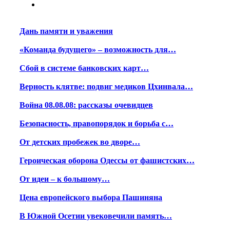
Дань памяти и уважения
«Команда будущего» – возможность для…
Сбой в системе банковских карт…
Верность клятве: подвиг медиков Цхинвала…
Война 08.08.08: рассказы очевидцев
Безопасность, правопорядок и борьба с…
От детских пробежек во дворе…
Героическая оборона Одессы от фашистских…
От идеи – к большому…
Цена европейского выбора Пашиняна
В Южной Осетии увековечили память…