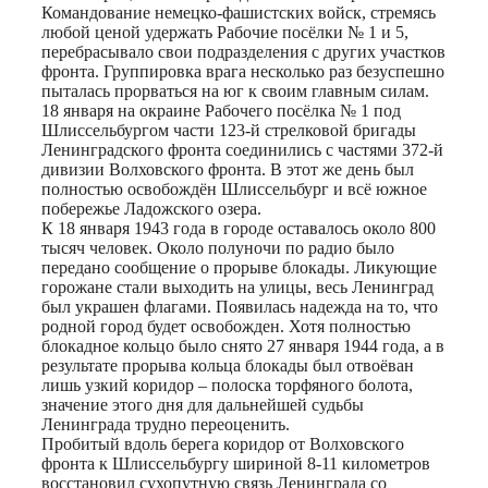
Командование немецко-фашистских войск, стремясь
любой ценой удержать Рабочие посёлки № 1 и 5,
перебрасывало свои подразделения с других участков
фронта. Группировка врага несколько раз безуспешно
пыталась прорваться на юг к своим главным силам.
18 января на окраине Рабочего посёлка № 1 под
Шлиссельбургом части 123-й стрелковой бригады
Ленинградского фронта соединились с частями 372-й
дивизии Волховского фронта. В этот же день был
полностью освобождён Шлиссельбург и всё южное
побережье Ладожского озера.
К 18 января 1943 года в городе оставалось около 800
тысяч человек. Около полуночи по радио было
передано сообщение о прорыве блокады. Ликующие
горожане стали выходить на улицы, весь Ленинград
был украшен флагами. Появилась надежда на то, что
родной город будет освобожден. Хотя полностью
блокадное кольцо было снято 27 января 1944 года, а в
результате прорыва кольца блокады был отвоёван
лишь узкий коридор – полоска торфяного болота,
значение этого дня для дальнейшей судьбы
Ленинграда трудно переоценить.
Пробитый вдоль берега коридор от Волховского
фронта к Шлиссельбургу шириной 8-11 километров
восстановил сухопутную связь Ленинграда со