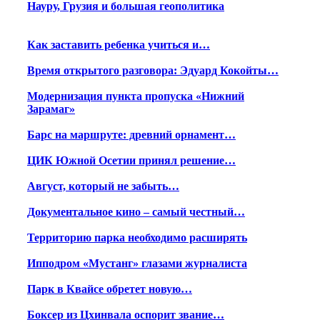
Науру, Грузия и большая геополитика
Как заставить ребенка учиться и…
Время открытого разговора: Эдуард Кокойты…
Модернизация пункта пропуска «Нижний
Зарамаг»
Барс на маршруте: древний орнамент…
ЦИК Южной Осетии принял решение…
Август, который не забыть…
Документальное кино – самый честный…
Территорию парка необходимо расширять
Ипподром «Мустанг» глазами журналиста
Парк в Квайсе обретет новую…
Боксер из Цхинвала оспорит звание…