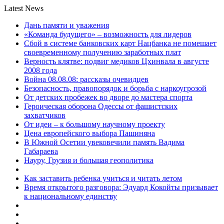
Latest News
Дань памяти и уважения
«Команда будущего» – возможность для лидеров
Сбой в системе банковских карт Нацбанка не помешает
своевременному получению заработных плат
Верность клятве: подвиг медиков Цхинвала в августе
2008 года
Война 08.08.08: рассказы очевидцев
Безопасность, правопорядок и борьба с наркоугрозой
От детских пробежек во дворе до мастера спорта
Героическая оборона Одессы от фашистских
захватчиков
От идеи – к большому научному проекту
Цена европейского выбора Пашиняна
В Южной Осетии увековечили память Вадима
Габараева
Науру, Грузия и большая геополитика
Как заставить ребенка учиться и читать летом
Время открытого разговора: Эдуард Кокойты призывает
к национальному единству