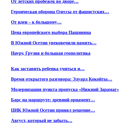
От детских пробежек во дворе…
Героическая оборона Одессы от фашистских…
От идеи – к большому…
Цена европейского выбора Пашиняна
В Южной Осетии увековечили память…
Науру, Грузия и большая геополитика
Как заставить ребенка учиться и…
Время открытого разговора: Эдуард Кокойты…
Модернизация пункта пропуска «Нижний Зарамаг»
Барс на маршруте: древний орнамент…
ЦИК Южной Осетии принял решение…
Август, который не забыть…