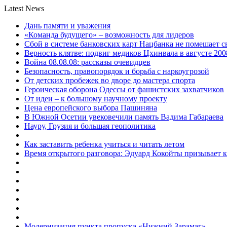
Latest News
Дань памяти и уважения
«Команда будущего» – возможность для лидеров
Сбой в системе банковских карт Нацбанка не помешает 
Верность клятве: подвиг медиков Цхинвала в августе 200
Война 08.08.08: рассказы очевидцев
Безопасность, правопорядок и борьба с наркоугрозой
От детских пробежек во дворе до мастера спорта
Героическая оборона Одессы от фашистских захватчиков
От идеи – к большому научному проекту
Цена европейского выбора Пашиняна
В Южной Осетии увековечили память Вадима Габараева
Науру, Грузия и большая геополитика
Как заставить ребенка учиться и читать летом
Время открытого разговора: Эдуард Кокойты призывает 
Модернизация пункта пропуска «Нижний Зарамаг»