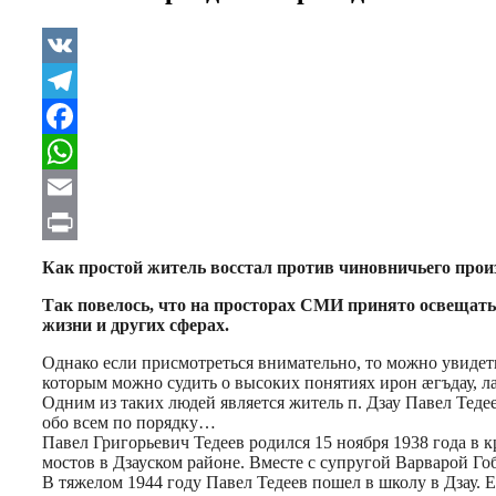
VK
Telegram
Facebook
WhatsApp
Email
Print
Как простой житель восстал против чиновничьего прои
Так повелось, что на просторах СМИ принято освещать
жизни и других сферах.
Однако если присмотреться внимательно, то можно увидеть,
которым можно судить о высоких понятиях ирон æгъдау, лæг
Одним из таких людей является житель п. Дзау Павел Тедее
обо всем по порядку…
Павел Григорьевич Тедеев родился 15 ноября 1938 года в к
мостов в Дзауском районе. Вместе с супругой Варварой Г
В тяжелом 1944 году Павел Тедеев пошел в школу в Дзау. 