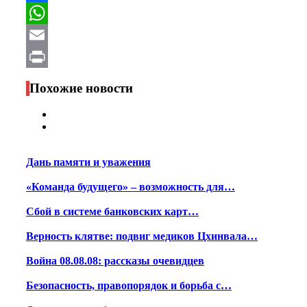
Facebook
WhatsApp
Email
Print
Похожие новости
Дань памяти и уважения
«Команда будущего» – возможность для…
Сбой в системе банковских карт…
Верность клятве: подвиг медиков Цхинвала…
Война 08.08.08: рассказы очевидцев
Безопасность, правопорядок и борьба с…