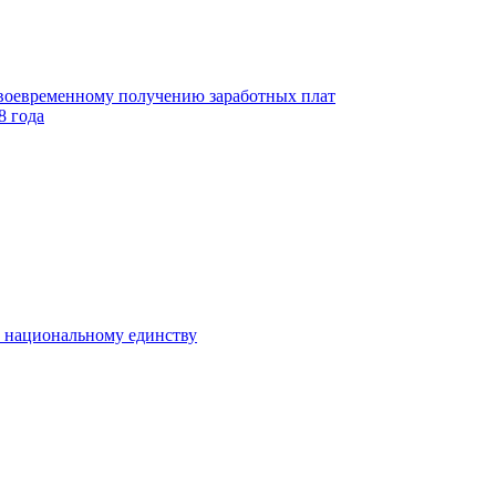
своевременному получению заработных плат
8 года
к национальному единству