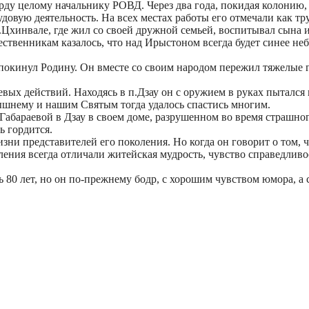
рду целому начальнику РОВД. Через два года, покидая колонию,
овую деятельность. На всех местах работы его отмечали как тр
.Цхинвале, где жил со своей дружной семьей, воспитывал сына и
ственникам казалось, что над Ирыстоном всегда будет синее небо
 покинул Родину. Он вместе со своим народом пережил тяжелые 
боевых действий. Находясь в п.Дзау он с оружием в руках пыталс
вышнему и нашим Святым тогда удалось спастись многим.
 Габараевой в Дзау в своем доме, разрушенном во время страшно
ь гордится.
зни представителей его поколения. Но когда он говорит о том, ч
ления всегда отличали житейская мудрость, чувство справедливо
 80 лет, но он по-прежнему бодр, с хорошим чувством юмора, а с