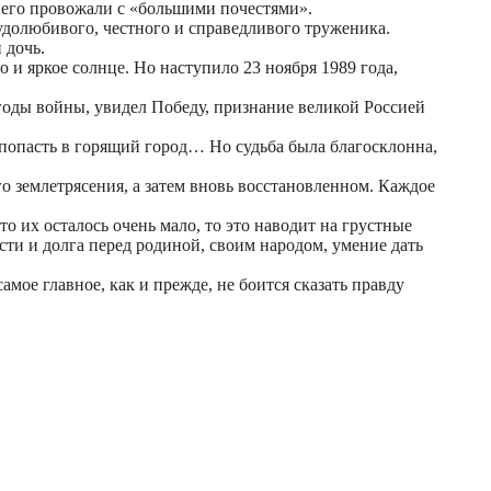
 его провожали с «большими почестями».
удолюбивого, честного и справедливого труженика.
 дочь.
 и яркое солнце. Но наступило 23 ноября 1989 года,
годы войны, увидел Победу, признание великой Россией
я попасть в горящий город… Но судьба была благосклонна,
го землетрясения, а затем вновь восстановленном. Каждое
то их осталось очень мало, то это наводит на грустные
сти и долга перед родиной, своим народом, умение дать
амое главное, как и прежде, не боится сказать правду