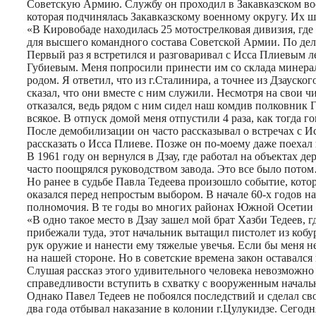
Советскую Армию. Службу он проходил в Закавказском воен
которая подчинялась Закавказскому военному округу. Их ш
«В Кировобаде находилась 25 мотострелковая дивизия, гд
для высшего командного состава Советской Армии. По дел
Первый раз я встретился и разговаривал с Исса Плиевым л
Губиевым. Меня попросили принести им со склада минераль
родом. Я ответил, что из г.Сталинира, а точнее из Дзауско
сказал, что они вместе с ним служили. Несмотря на свои
отказался, ведь рядом с ним сидел наш комдив полковник Г
всякое. В отпуск домой меня отпустили 4 раза, как тогда 
После демобилизации он часто рассказывал о встречах с
рассказать о Исса Плиеве. Позже он по-моему даже поехал
В 1961 году он вернулся в Дзау, где работал на объектах 
часто поощрялся руководством завода. Это все было пото
Но ранее в судьбе Павла Тедеева произошло событие, кото
оказался перед непростым выбором. В начале 60-х годов 
полномочия. В те годы во многих районах Южной Осетии с
«В одно такое место в Дзау зашел мой брат Хазби Тедеев, 
прибежали туда, этот начальник вытащил пистолет из кобуры
рук оружие и нанести ему тяжелые увечья. Если бы меня н
на нашей стороне. Но в советские времена закон оставался
Слушая рассказ этого удивительного человека невозможно 
справедливости вступить в схватку с вооруженным начал
Однако Павел Тедеев не побоялся последствий и сделал сво
два года отбывал наказание в колонии г.Цулукидзе. Сегод