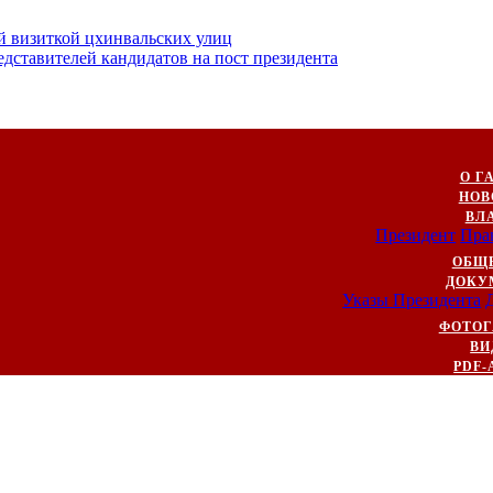
й визиткой цхинвальских улиц
ставителей кандидатов на пост президента
О Г
НОВ
ВЛ
Президент
Пра
ОБЩ
ДОКУ
Указы Президента
ФОТОГ
ВИ
PDF-