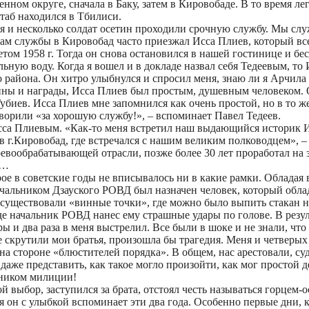
ном округе, сначала в Баку, затем в Кировобаде. В то время л
таб находился в Тбилиси.
е я и несколько солдат осетин проходили срочную службу. Мы с
ам службы в Кировобад часто приезжал Исса Плиев, который все
етом 1958 г. Тогда он снова остановился в нашей гостинице и б
ную воду. Когда я вошел и в докладе назвал себя Тедеевым, то 
го района. Он хитро улыбнулся и спросил меня, знаю ли я Арчила
 чины и награды, Исса Плиев был простым, душевным человеком.
убиев. Исса Плиев мне запомнился как очень простой, но в то ж
говорили «за хорошую службу!», – вспоминает Павел Тедеев.
 Исса Плиевым. «Как-то меня встретил наш выдающийся историк
 в г.Кировобад, где встречался с нашим великим полководцем», –
деревообрабатывающей отрасли, позже более 30 лет проработал н
м…
рое в советские годы не вписывалось ни в какие рамки. Облада
начальником Дзауского РОВД был назначен человек, который об
уществовали «винные точки», где можно было выпить стакан на
где начальник РОВД нанес ему страшные удары по голове. В резу
 и два раза в меня выстрелил. Все были в шоке и не знали, что 
е скрутили мои братья, произошла бы трагедия. Меня и четверы
 на стороне «блюстителей порядка». В общем, нас арестовали, су
даже представить, как такое могло произойти, как мог простой д
ьником милиции!
й выбор, заступился за брата, отстоял честь называться горцем-
ня он с улыбкой вспоминает эти два года. Особенно первые дни, 