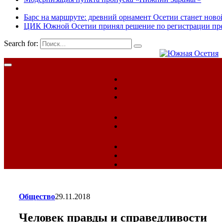
Барс на маршруте: древний орнамент Осетии станет ново
ЦИК Южной Осетии принял решение по регистрации пред
Search for:
Общество
29.11.2018
Человек правды и справедливости