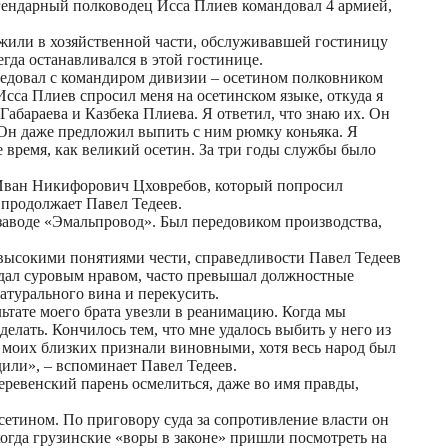
егендарный полководец Исса Плиев командовал 4 армией,
лужили в хозяйственной части, обслуживавшей гостиницу
гда останавливался в этой гостинице.
еседовал с командиром дивизии – осетином полковником
Исса Плиев спросил меня на осетинском языке, откуда я
 Габараева и Казбека Плиева. Я ответил, что знаю их. Он
 Он даже предложил выпить с ним рюмку коньяка. Я
е время, как великий осетин. За три годы службы было
 Иван Никифорович Цховребов, который попросил
 продолжает Павел Тедеев.
а заводе «Эмальпровод». Был передовиком производства,
я высокими понятиями чести, справедливости Павел Тедеев
ладал суровым нравом, часто превышал должностные
турального вина и перекусить.
льтате моего брата увезли в реанимацию. Когда мы
делать. Кончилось тем, что мне удалось выбить у него из
х моих близких признали виновными, хотя весь народ был
дили», – вспоминает Павел Тедеев.
еревенский парень осмелиться, даже во имя правды,
осетином. По приговору суда за сопротивление власти он
когда грузинские «воры в законе» пришли посмотреть на