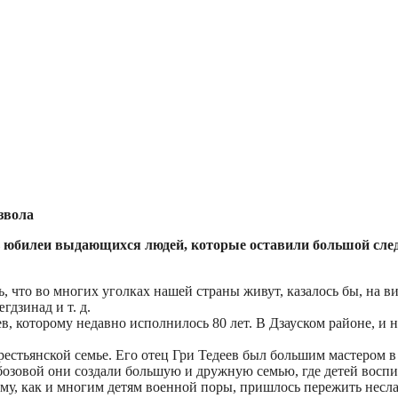
звола
 юбилеи выдающихся людей, которые оставили большой след 
 что во многих уголках нашей страны живут, казалось бы, на ви
дзинад и т. д.
в, которому недавно исполнилось 80 лет. В Дзауском районе, и 
рестьянской семье. Его отец Гри Тедеев был большим мастером в
обозовой они создали большую и дружную семью, где детей восп
Ему, как и многим детям военной поры, пришлось пережить несла