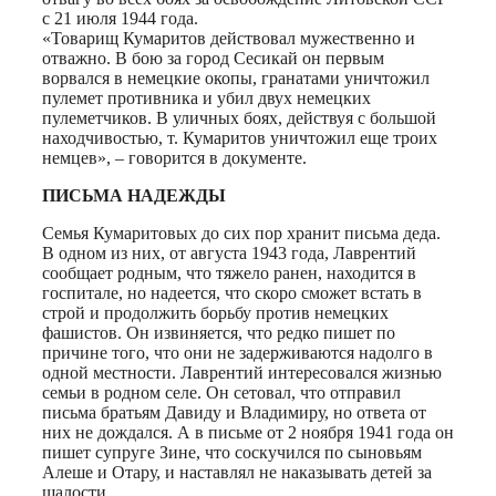
с 21 июля 1944 года.
«Товарищ Кумаритов действовал мужественно и
отважно. В бою за город Сесикай он первым
ворвался в немецкие окопы, гранатами уничтожил
пулемет противника и убил двух немецких
пулеметчиков. В уличных боях, действуя с большой
находчивостью, т. Кумаритов уничтожил еще троих
немцев», – говорится в документе.
ПИСЬМА НАДЕЖДЫ
Семья Кумаритовых до сих пор хранит письма деда.
В одном из них, от августа 1943 года, Лаврентий
сообщает родным, что тяжело ранен, находится в
госпитале, но надеется, что скоро сможет встать в
строй и продолжить борьбу против немецких
фашистов. Он извиняется, что редко пишет по
причине того, что они не задерживаются надолго в
одной местности. Лаврентий интересовался жизнью
семьи в родном селе. Он сетовал, что отправил
письма братьям Давиду и Владимиру, но ответа от
них не дождался. А в письме от 2 ноября 1941 года он
пишет супруге Зине, что соскучился по сыновьям
Алеше и Отару, и наставлял не наказывать детей за
шалости.