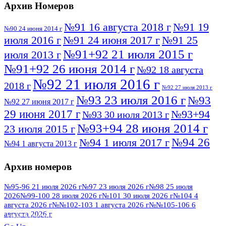
Архив Номеров
№91 16 августа 2018 г
№91 19
№90 24 июня 2014 г
июля 2016 г
№91 24 июня 2017 г
№91 25
№91+92 21 июля 2015 г
июля 2013 г
№91+92 26 июня 2014 г
№92 18 августа
№92 21 июля 2016 г
2018 г
№92 27 июля 2013 г
№93 23 июля 2016 г
№93
№92 27 июня 2017 г
29 июня 2017 г
№93+94
№93 30 июля 2013 г
№93+94 28 июня 2014 г
23 июля 2015 г
№94 26
№94 1 июля 2017 г
№94 1 августа 2013 г
июля 2016 г
№95 4 июля 2017 г
№95 1 июля 2014 г
Архив номеров
№95 7 августа 2012 г
№95 25 июля 2015 г
№95 28 июля 2016 г
№95+96 3 августа
№95-96 21 июля 2026 г
№97 23 июля 2026 г
№98 25 июля
2026
№99-100 28 июля 2026 г
№101 30 июля 2026 г
№104 4
№96 9 августа
2013 г
№96 6 июля 2017 г
августа 2026 г
№№102-103 1 августа 2026 г
№№105-106 6
2012 г
№96+97 3 июля 2014 г
августа 2026 г
№96 28 июля 2015 г
ПОСМОТРЕТЬ ВСЕ