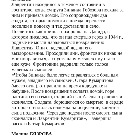
Лаврентий находился в тяжелом состоянии в
госпитале, когда супруга Зинаида Гобозова поехала за
ним и привезла домой. Его сопровождали два
солдата, которые помогли с поезда перенести
носилки в повозку и так доставили в село.
После того как пришла похоронка на Давида, в
котором писалось, что он пал смертью героя в 1944 г.,
родные не могли нарадоваться возвращению
Лаврентия. Они с надеждой ждали его
выздоровления. Проходили дни, фронтовик никак не
мог поправиться, а спустя пару месяцев ему стало
еще хуже. Фронтовика радовали только голоса
маленьких сыновей.
«Чтобы Зинаиде было легче справляться с больным
мужем, младшего из сыновей, Отара Кумаритова
(моего отца), отправили на время к дедушке и
бабушке. После возвращения солдата домой, горе
настигло его семью, старший сын Алеша отравился и
скончался. Солдата, борющегося со смертью, в сердце
которого теплилась надежда на исцеление, кончина
сына подкосила. Через две недели после смерти сына
скончался и Лаврентий Кумаритов», – завершил
рассказ Батыр Кумаритов.
Мадина БЯЗРОВА