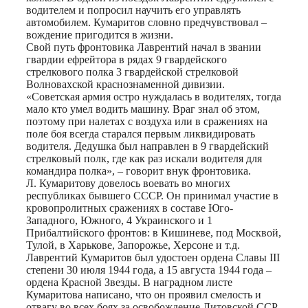
водителем и попросил научить его управлять
автомобилем. Кумаритов словно предчувствовал –
вождение пригодится в жизни.
Свой путь фронтовика Лаврентий начал в звании
гвардии ефрейтора в рядах 9 гвардейского
стрелкового полка 3 гвардейской стрелковой
Волновахской краснознаменной дивизии.
«Советская армия остро нуждалась в водителях, тогда
мало кто умел водить машину. Враг знал об этом,
поэтому при налетах с воздуха или в сражениях на
поле боя всегда старался первым ликвидировать
водителя. Дедушка был направлен в 9 гвардейский
стрелковый полк, где как раз искали водителя для
командира полка», – говорит внук фронтовика.
Л. Кумаритову довелось воевать во многих
республиках бывшего СССР. Он принимал участие в
кровопролитных сражениях в составе Юго-
Западного, Южного, 4 Украинского и 1
Прибалтийского фронтов: в Кишиневе, под Москвой,
Тулой, в Харькове, Запорожье, Херсоне и т.д.
Лаврентий Кумаритов был удостоен ордена Славы III
степени 30 июля 1944 года, а 15 августа 1944 года –
ордена Красной Звезды. В наградном листе
Кумаритова написано, что он проявил смелость и
отвагу во всех боях за освобождение Литовской ССР