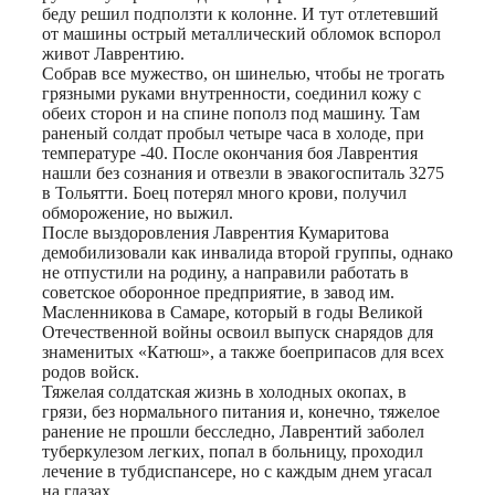
беду решил подползти к колонне. И тут отлетевший
от машины острый металлический обломок вспорол
живот Лаврентию.
Собрав все мужество, он шинелью, чтобы не трогать
грязными руками внутренности, соединил кожу с
обеих сторон и на спине пополз под машину. Там
раненый солдат пробыл четыре часа в холоде, при
температуре -40. После окончания боя Лаврентия
нашли без сознания и отвезли в эвакогоспиталь 3275
в Тольятти. Боец потерял много крови, получил
обморожение, но выжил.
После выздоровления Лаврентия Кумаритова
демобилизовали как инвалида второй группы, однако
не отпустили на родину, а направили работать в
советское оборонное предприятие, в завод им.
Масленникова в Самаре, который в годы Великой
Отечественной войны освоил выпуск снарядов для
знаменитых «Катюш», а также боеприпасов для всех
родов войск.
Тяжелая солдатская жизнь в холодных окопах, в
грязи, без нормального питания и, конечно, тяжелое
ранение не прошли бесследно, Лаврентий заболел
туберкулезом легких, попал в больницу, проходил
лечение в тубдиспансере, но с каждым днем угасал
на глазах.