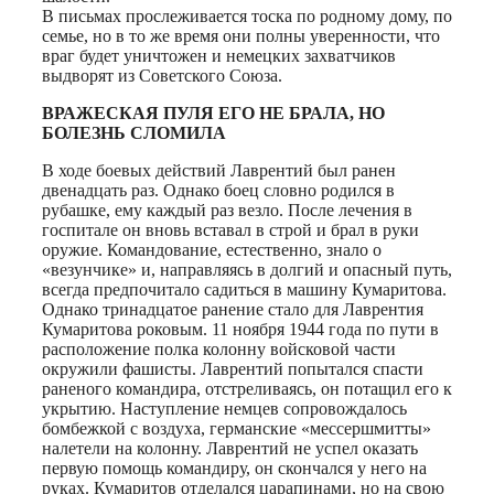
В письмах прослеживается тоска по родному дому, по
семье, но в то же время они полны уверенности, что
враг будет уничтожен и немецких захватчиков
выдворят из Советского Союза.
ВРАЖЕСКАЯ ПУЛЯ ЕГО НЕ БРАЛА, НО
БОЛЕЗНЬ СЛОМИЛА
В ходе боевых действий Лаврентий был ранен
двенадцать раз. Однако боец словно родился в
рубашке, ему каждый раз везло. После лечения в
госпитале он вновь вставал в строй и брал в руки
оружие. Командование, естественно, знало о
«везунчике» и, направляясь в долгий и опасный путь,
всегда предпочитало садиться в машину Кумаритова.
Однако тринадцатое ранение стало для Лаврентия
Кумаритова роковым. 11 ноября 1944 года по пути в
расположение полка колонну войсковой части
окружили фашисты. Лаврентий попытался спасти
раненого командира, отстреливаясь, он потащил его к
укрытию. Наступление немцев сопровождалось
бомбежкой с воздуха, германские «мессершмитты»
налетели на колонну. Лаврентий не успел оказать
первую помощь командиру, он скончался у него на
руках. Кумаритов отделался царапинами, но на свою