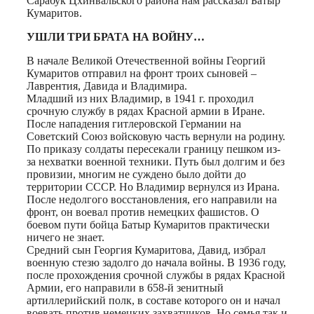
Сарабук Цхинвальского района нам рассказал Батыр
Кумаритов.
УШЛИ ТРИ БРАТА
НА ВОЙНУ…
В начале Великой Отечественной войны Георгий
Кумаритов отправил на фронт троих сыновей –
Лаврентия, Давида и Владимира.
Младший из них Владимир, в 1941 г. проходил
срочную службу в рядах Красной армии в Иране.
После нападения гитлеровской Германии на
Советский Союз войсковую часть вернули на родину.
По приказу солдаты пересекали границу пешком из-
за нехватки военной техники. Путь был долгим и без
провизии, многим не суждено было дойти до
территории СССР. Но Владимир вернулся из Ирана.
После недолгого восстановления, его направили на
фронт, он воевал против немецких фашистов. О
боевом пути бойца Батыр Кумаритов практически
ничего не знает.
Средний сын Георгия Кумаритова, Давид, избрал
военную стезю задолго до начала войны. В 1936 году,
после прохождения срочной службы в рядах Красной
Армии, его направили в 658-й зенитный
артиллерийский полк, в составе которого он и начал
воевать против немецких захватчиков. Но семья так и