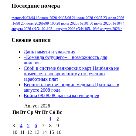
№95+96 3 августа 2013 г
(11)
№96 6
Последние номера
№96 9 августа 2012
июля 2017 г
(11)
г
(13)
№96+97 3
№96 28 июля 2015 г
(9)
главное
№93-94 18 июля 2026 г
№95-96 21 июля 2026 г
№97 23 июля 2026
г
№98 25 июля 2026
№99-100 28 июля 2026 г
№101 30 июля 2026 г
№104 4
№96+97 30 июля
июля 2014 г
(10)
августа 2026 г
№№102-103 1 августа 2026 г
№№105-106 6 августа 2026 г
2016 г
(13)
№97 8
№97 6 августа 2013 г
(6)
Свежие записи
№97 11 августа
июля 2017 г
(13)
Дань памяти и уважения
2012 г
(15)
№97 30 июля 2015 г
«Команда будущего» – возможность для
(15)
лидеров
№98 1 августа 2015 г
(10)
№98 2
Сбой в системе банковских карт Нацбанка не
августа 2016 г
(10)
№98 5 июля 2014 г
(10)
помешает своевременному получению
№98 14
заработных плат
№98 8 августа 2013 г
(9)
Верность клятве: подвиг медиков Цхинвала в
августа 2012 г
(14)
августе 2008 года
№98+99 11 июля
Война 08.08.08: рассказы очевидцев
№99 4 августа
2017 г
(9)
№99 4 августа 2015 г
(6)
2016 г
(12)
№99 16
Август 2026
№99 8 июля 2014 г
(9)
Пн
Вт
Ср
Чт
Пт
Сб
Вс
№99+100 10
августа 2012 г
(11)
1
2
августа 2013 г
(12)
3
4
5
6
7
8
9
10
11
12
13
14
15
16