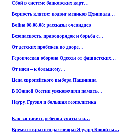
Сбой в системе банковских карт…
Верность клятве: подвиг медиков Цхинвала…
Война 08.08.08: рассказы очевидцев
Безопасность, правопорядок и борьба с…
От детских пробежек во дворе…
Героическая оборона Одессы от фашистских…
От идеи – к большому…
Цена европейского выбора Пашиняна
В Южной Осетии увековечили память…
Науру, Грузия и большая геополитика
Как заставить ребенка учиться и…
Время открытого разговора: Эдуард Кокойты…