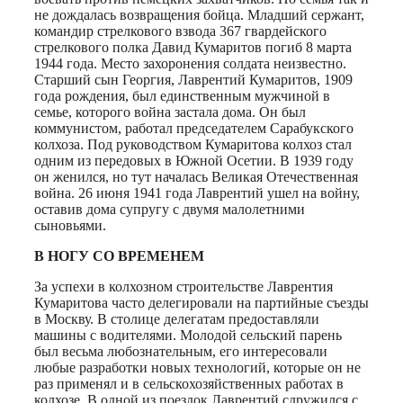
не дождалась возвращения бойца. Младший сержант,
командир стрелкового взвода 367 гвардейского
стрелкового полка Давид Кумаритов погиб 8 марта
1944 года. Место захоронения солдата неизвестно.
Старший сын Георгия, Лаврентий Кумаритов, 1909
года рождения, был единственным мужчиной в
семье, которого война застала дома. Он был
коммунистом, работал председателем Сарабукского
колхоза. Под руководством Кумаритова колхоз стал
одним из передовых в Южной Осетии. В 1939 году
он женился, но тут началась Великая Отечественная
война. 26 июня 1941 года Лаврентий ушел на войну,
оставив дома супругу с двумя малолетними
сыновьями.
В НОГУ
СО ВРЕМЕНЕМ
За успехи в колхозном строительстве Лаврентия
Кумаритова часто делегировали на партийные съезды
в Москву. В столице делегатам предоставляли
машины с водителями. Молодой сельский парень
был весьма любознательным, его интересовали
любые разработки новых технологий, которые он не
раз применял и в сельскохозяйственных работах в
колхозе. В одной из поездок Лаврентий сдружился с