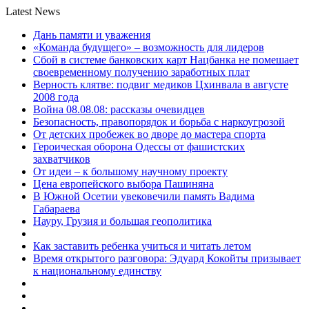
Latest News
Дань памяти и уважения
«Команда будущего» – возможность для лидеров
Сбой в системе банковских карт Нацбанка не помешает
своевременному получению заработных плат
Верность клятве: подвиг медиков Цхинвала в августе
2008 года
Война 08.08.08: рассказы очевидцев
Безопасность, правопорядок и борьба с наркоугрозой
От детских пробежек во дворе до мастера спорта
Героическая оборона Одессы от фашистских
захватчиков
От идеи – к большому научному проекту
Цена европейского выбора Пашиняна
В Южной Осетии увековечили память Вадима
Габараева
Науру, Грузия и большая геополитика
Как заставить ребенка учиться и читать летом
Время открытого разговора: Эдуард Кокойты призывает
к национальному единству