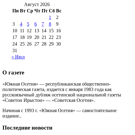
2016 г
(12)
№99 16
Август 2026
№99 8 июля 2014 г
(9)
Пн
Вт
Ср
Чт
Пт
Сб
Вс
№99+100 10
августа 2012 г
(11)
1
2
августа 2013 г
(12)
3
4
5
6
7
8
9
10
11
12
13
14
15
16
17
18
19
20
21
22
23
24
25
26
27
28
29
30
31
« Июл
О газете
«Южная Осетия» — республиканская общественно-
политическая газета, издается с января 1983 года как
русскоязычный дубляж осетинской национальной газеты
«Советон Ирыстон» — «Советская Осетия».
Начиная с 1993 г. «Южная Осетия» — самостоятельное
издание..
Последние новости