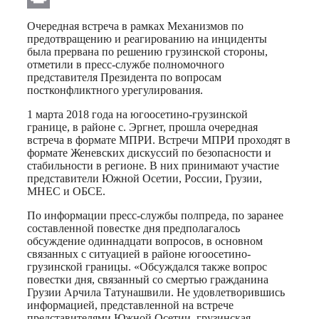
Print
Очередная встреча в рамках Механизмов по
предотвращению и реагированию на инциденты
была прервана по решению грузинской стороны,
отметили в пресс-службе полномочного
представителя Президента по вопросам
постконфликтного урегулирования.
1 марта 2018 года на югоосетино-грузинской
границе, в районе с. Эргнет, прошла очередная
встреча в формате МПРИ. Встречи МПРИ проходят в
формате Женевских дискуссий по безопасности и
стабильности в регионе. В них принимают участие
представители Южной Осетии, России, Грузии,
МНЕС и ОБСЕ.
По информации пресс-службы полпреда, по заранее
составленной повестке дня предполагалось
обсуждение одиннадцати вопросов, в основном
связанных с ситуацией в районе югоосетино-
грузинской границы. «Обсуждался также вопрос
повестки дня, связанный со смертью гражданина
Грузии Арчила Татунашвили. Не удовлетворившись
информацией, представленной на встрече
представителями Южной Осетии, грузинская