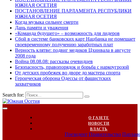
ЮЖНАЯ ОСЕТИЯ
ПОСТАНОВЛЕНИЕ ПАРЛАМЕНТА РЕСПУБЛИКИ
ЮЖНАЯ ОСЕТИЯ
Когда музыка сильнее смерти
Дань памяти и уважения
«Команда будущего» – возможность для лидеров
Сбой в системе банковских карт Нацбанка не помешает
своевременному получению заработных плат
Верность клятве: подвиг медиков Цхинвала в августе
2008 года
Война 08.08.08: рассказы очевидцев
Безопасность, правопорядок и борьба с наркоугрозой
От детских пробежек во дворе до мастера спорта
Героическая оборона Одессы от фашистских
захватчиков
Search for:
О ГАЗЕТЕ
НОВОСТИ
ВЛАСТЬ
Президент
Правительство
Парлам