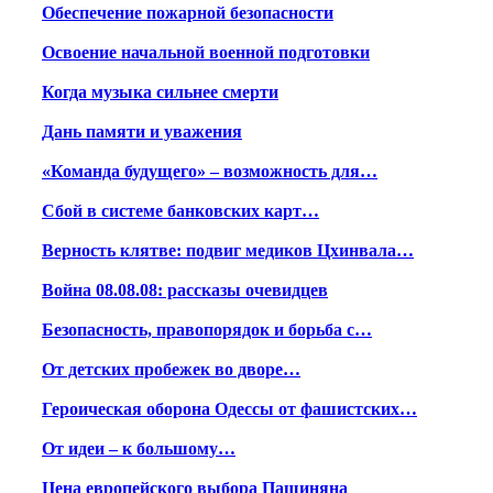
Обеспечение пожарной безопасности
Освоение начальной военной подготовки
Когда музыка сильнее смерти
Дань памяти и уважения
«Команда будущего» – возможность для…
Сбой в системе банковских карт…
Верность клятве: подвиг медиков Цхинвала…
Война 08.08.08: рассказы очевидцев
Безопасность, правопорядок и борьба с…
От детских пробежек во дворе…
Героическая оборона Одессы от фашистских…
От идеи – к большому…
Цена европейского выбора Пашиняна