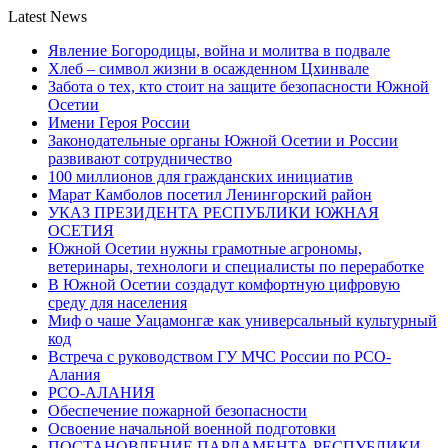
Latest News
Явление Богородицы, война и молитва в подвале
Хлеб – символ жизни в осажденном Цхинвале
Забота о тех, кто стоит на защите безопасности Южной
Осетии
Имени Героя России
Законодательные органы Южной Осетии и России
развивают сотрудничество
100 миллионов для гражданских инициатив
Марат Камболов посетил Ленингорский район
УКАЗ ПРЕЗИДЕНТА РЕСПУБЛИКИ ЮЖНАЯ
ОСЕТИЯ
Южной Осетии нужны грамотные агрономы,
ветеринары, технологи и специалисты по переработке
В Южной Осетии создадут комфортную цифровую
среду для населения
Миф о чаше Уацамонгæ как универсальный культурный
код
Встреча с руководством ГУ МЧС России по РСО-
Алания
РСО-АЛАНИЯ
Обеспечение пожарной безопасности
Освоение начальной военной подготовки
ПОСТАНОВЛЕНИЕ ПАРЛАМЕНТА РЕСПУБЛИКИ