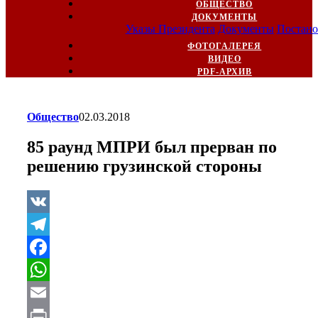
ОБЩЕСТВО
ДОКУМЕНТЫ
Указы Президента
Документы
Постано
ФОТОГАЛЕРЕЯ
ВИДЕО
PDF-АРХИВ
Общество
02.03.2018
85 раунд МПРИ был прерван по
решению грузинской стороны
VK
Telegram
Facebook
WhatsApp
Email