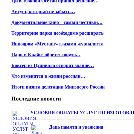
ЦИК Южной Осетии принял решение…
Август, который не забыть…
Документальное кино – самый честный…
Территорию парка необходимо расширять
Ипподром «Мустанг» глазами журналиста
Парк в Квайсе обретет новую…
Боксер из Цхинвала оспорит звание…
Что изменится в жизни россиян…
Итоги визита делегации Минэнерго России
Последние новости
УСЛОВИЯ ОПЛАТЫ УСЛУГ ПО ИЗГОТОВЛЕ
Дань памяти и уважения