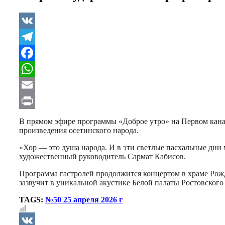
VK
Telegram
Facebook
WhatsApp
Email
Print
В прямом эфире программы «Доброе утро» на Первом кана
произведения осетинского народа.
«Хор — это душа народа. И в эти светлые пасхальные дни 
художественный руководитель Сармат Кабисов.
Программа гастролей продолжится концертом в храме Рожд
зазвучит в уникальной акустике Белой палаты Ростовского
TAGS:
№50 25 апреля 2026 г