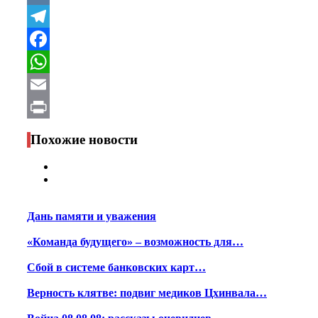
VK
Telegram
Facebook
WhatsApp
Email
Print
Похожие новости
Дань памяти и уважения
«Команда будущего» – возможность для…
Сбой в системе банковских карт…
Верность клятве: подвиг медиков Цхинвала…