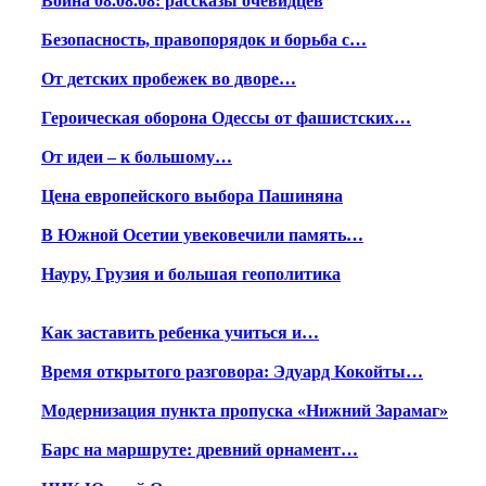
Война 08.08.08: рассказы очевидцев
Безопасность, правопорядок и борьба с…
От детских пробежек во дворе…
Героическая оборона Одессы от фашистских…
От идеи – к большому…
Цена европейского выбора Пашиняна
В Южной Осетии увековечили память…
Науру, Грузия и большая геополитика
Как заставить ребенка учиться и…
Время открытого разговора: Эдуард Кокойты…
Модернизация пункта пропуска «Нижний Зарамаг»
Барс на маршруте: древний орнамент…