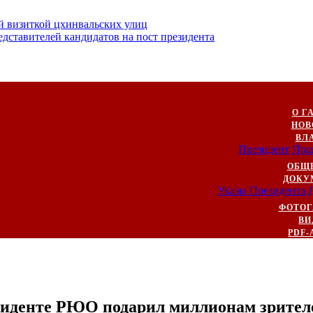
й визиткой цхинвальских улиц
ставителей кандидатов на пост президента
О Г
НОВ
ВЛ
Президент
Пра
ОБЩ
ДОКУ
Указы Президента
ФОТОГ
ВИ
PDF-
зиденте РЮО подарил миллионам зрител