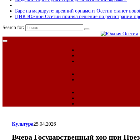
Барс на маршруте: древний орнамент Осетии станет ново
ЦИК Южной Осетии принял решение по регистрации пред
Search for:
Культура
25.04.2026
Вчера Государственный хор при Пре