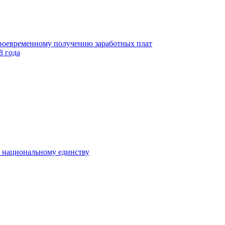
своевременному получению заработных плат
8 года
к национальному единству