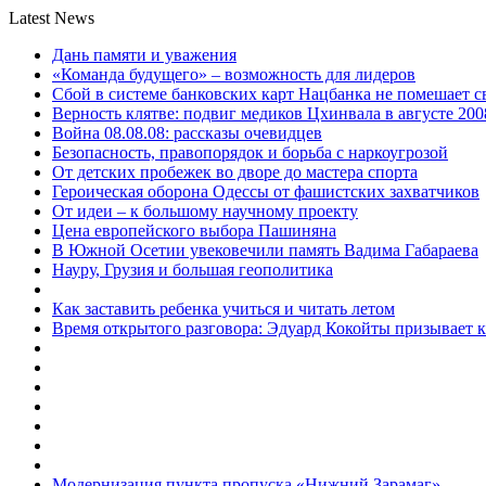
Latest News
Дань памяти и уважения
«Команда будущего» – возможность для лидеров
Сбой в системе банковских карт Нацбанка не помешает 
Верность клятве: подвиг медиков Цхинвала в августе 200
Война 08.08.08: рассказы очевидцев
Безопасность, правопорядок и борьба с наркоугрозой
От детских пробежек во дворе до мастера спорта
Героическая оборона Одессы от фашистских захватчиков
От идеи – к большому научному проекту
Цена европейского выбора Пашиняна
В Южной Осетии увековечили память Вадима Габараева
Науру, Грузия и большая геополитика
Как заставить ребенка учиться и читать летом
Время открытого разговора: Эдуард Кокойты призывает 
Модернизация пункта пропуска «Нижний Зарамаг»