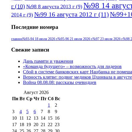
№98 14 август
г
(10)
№98 8 августа 2013 г
(9)
№99+10
№99 16 августа 2012 г
(11)
2014 г
(9)
Последние номера
главное
№93-94 18 июля 2026 г
№95-96 21 июля 2026 г
№97 23 июля 2026 г
№98 2
Свежие записи
Дань памяти и уважения
«Команда будущего» – возможность для лидеров
Сбой в системе банковских карт Нацбанка не помеш
Верность клятве: подвиг медиков Цхинвала в августе
Война 08.08.08: рассказы очевидцев
Август 2026
Пн
Вт
Ср
Чт
Пт
Сб
Вс
1
2
3
4
5
6
7
8
9
10
11
12
13
14
15
16
17
18
19
20
21
22
23
24
25
26
27
28
29
30