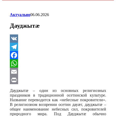
Актуально
06.06.2026
Дауджытæ
VK
Telegram
Facebook
WhatsApp
Email
Print
Дауджытæ – один из основных религиозных
праздников в традиционной осетинской культуре.
Название переводится как «небесные покровители».
В религиозном воззрении осетин дауæг, дауджытæ –
общее наименование небесных сил, покровителей
природного мира. Под Дауджытæ обычно