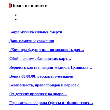
Print
Похожие новости
Когда музыка сильнее смерти
Дань памяти и уважения
«Команда будущего» – возможность для…
Сбой в системе банковских карт…
Верность клятве: подвиг медиков Цхинвала…
Война 08.08.08: рассказы очевидцев
Безопасность, правопорядок и борьба с…
От детских пробежек во дворе…
Героическая оборона Одессы от фашистских…