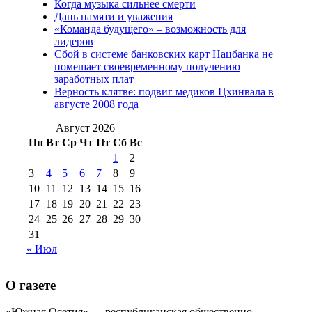
Когда музыка сильнее смерти
(15)
Дань памяти и уважения
№98 1 августа 2015 г
(10)
№98 2
«Команда будущего» – возможность для
августа 2016 г
(10)
№98 5 июля 2014 г
(10)
лидеров
№98 14
Сбой в системе банковских карт Нацбанка не
№98 8 августа 2013 г
(9)
помешает своевременному получению
августа 2012 г
(14)
заработных плат
№98+99 11 июля
Верность клятве: подвиг медиков Цхинвала в
№99 4 августа
2017 г
(9)
№99 4 августа 2015 г
(6)
августе 2008 года
2016 г
(12)
№99 16
№99 8 июля 2014 г
(9)
Август 2026
№99+100 10
августа 2012 г
(11)
Пн
Вт
Ср
Чт
Пт
Сб
Вс
августа 2013 г
(12)
1
2
3
4
5
6
7
8
9
10
11
12
13
14
15
16
17
18
19
20
21
22
23
24
25
26
27
28
29
30
31
« Июл
О газете
«Южная Осетия» — республиканская общественно-