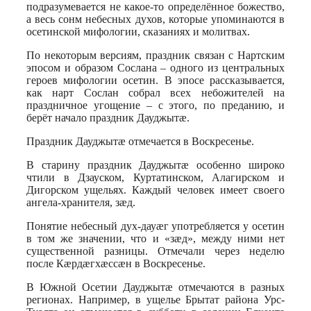
подразумевается не какое-то определённое божество,
а весь сонм небесных духов, которые упоминаются в
осетинской мифологии, сказаниях и молитвах.
По некоторым версиям, праздник связан с Нартским
эпосом и образом Сослана – одного из центральных
героев мифологии осетин. В эпосе рассказывается,
как нарт Сослан собрал всех небожителей на
праздничное угощение – с этого, по преданию, и
берёт начало праздник Дауджытæ.
Праздник Дауджытæ отмечается в Воскресенье.
В старину праздник Дауджытæ особенно широко
чтили в Дзауском, Куртатинском, Алагирском и
Дигорском ущельях. Каждый человек имеет своего
ангела-хранителя, зæд.
Понятие небесный дух-дауæг употребляется у осетин
в том же значении, что и «зæд», между ними нет
существенной разницы. Отмечали через неделю
после Кæрдæгхæссæн в Воскресенье.
В Южной Осетии Дауджытæ отмечаются в разных
регионах. Например, в ущелье Брытат района Урс-