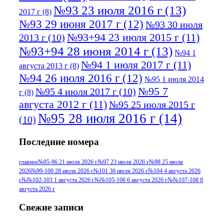
№93 23 июля 2016 г
(13)
2017 г
(8)
№93 29 июня 2017 г
(12)
№93 30 июля
№93+94 23 июля 2015 г
(11)
2013 г
(10)
№93+94 28 июня 2014 г
(13)
№94 1
№94 1 июля 2017 г
(11)
августа 2013 г
(8)
№94 26 июля 2016 г
(12)
№95 1 июля 2014
№95 7
№95 4 июля 2017 г
(10)
г
(8)
августа 2012 г
(11)
№95 25 июля 2015 г
№95 28 июля 2016 г
(14)
(10)
№95+96 3 августа 2013 г
(11)
№96 6
Последние номера
№96 9 августа 2012
июля 2017 г
(11)
г
(13)
№96+97 3
№96 28 июля 2015 г
(9)
главное
№95-96 21 июля 2026 г
№97 23 июля 2026 г
№98 25 июля
2026
№99-100 28 июля 2026 г
№101 30 июля 2026 г
№104 4 августа 2026
№96+97 30 июля
июля 2014 г
(10)
г
№№102-103 1 августа 2026 г
№№105-106 6 августа 2026 г
№№107-108 8
2016 г
(13)
№97 8
августа 2026 г
№97 6 августа 2013 г
(6)
№97 11 августа
июля 2017 г
(13)
Свежие записи
2012 г
(15)
№97 30 июля 2015 г