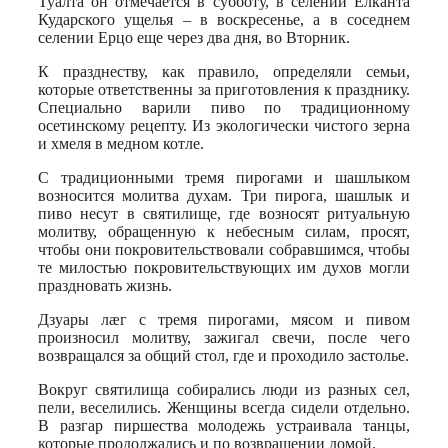
Туалта он отмечается в субботу, в селении Елканта
Кударского ущелья – в воскресенье, а в соседнем
селении Ерцо еще через два дня, во Вторник.
К празднеству, как правило, определяли семьи,
которые ответственны за приготовления к празднику.
Специально варили пиво по традиционному
осетинскому рецепту. Из экологически чистого зерна
и хмеля в медном котле.
С традиционными тремя пирогами и шашлыком
возносится молитва духам. Три пирога, шашлык и
пиво несут в святилище, где возносят ритуальную
молитву, обращенную к небесным силам, просят,
чтобы они покровительствовали собравшимся, чтобы
те милостью покровительствующих им духов могли
праздновать жизнь.
Дзуары лæг с тремя пирогами, мясом и пивом
произносил молитву, зажигал свечи, после чего
возвращался за общий стол, где и проходило застолье.
Вокруг святилища собирались люди из разных сел,
пели, веселились. Женщины всегда сидели отдельно.
В разгар пиршества молодежь устраивала танцы,
которые продолжались и по возвращении домой.