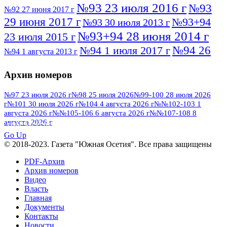
№93 23 июля 2016 г
№93
№92 27 июня 2017 г
29 июня 2017 г
№93+94
№93 30 июля 2013 г
№93+94 28 июня 2014 г
23 июля 2015 г
№94 26
№94 1 июля 2017 г
№94 1 августа 2013 г
июля 2016 г
№95 4 июля 2017 г
№95 1 июля 2014 г
Архив номеров
№95 7 августа 2012 г
№95 25 июля 2015 г
№95 28 июля 2016 г
№95+96 3 августа
№97 23 июля 2026 г
№98 25 июля 2026
№99-100 28 июля 2026
г
№101 30 июля 2026 г
№104 4 августа 2026 г
№№102-103 1
№96 9 августа
2013 г
№96 6 июля 2017 г
августа 2026 г
№№105-106 6 августа 2026 г
№№107-108 8
2012 г
№96+97 3 июля 2014 г
августа 2026 г
№96 28 июля 2015 г
ПОСМОТРЕТЬ ВСЕ
№96+97 30 июля 2016 г
№97
Go Up
№97 6 августа 2013 г
© 2018-2023. Газета "Южная Осетия". Все права защищены
№97 11 августа 2012 г
8 июля 2017 г
PDF-Архив
№97 30 июля 2015 г
№98 1 августа 2015 г
Архив номеров
Видео
№98 2 августа 2016 г
№98 5 июля 2014 г
№98 8
Власть
№98 14 августа 2012 г
августа 2013 г
Главная
Документы
№99 4
№98+99 11 июля 2017 г
№99 4 августа 2015 г
Контакты
августа 2016 г
№99 16
№99 8 июля 2014 г
Новости