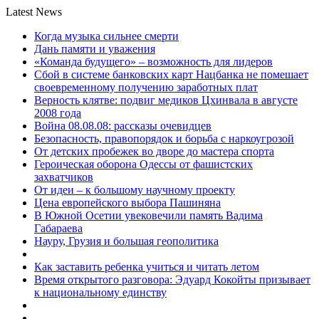
Latest News
Когда музыка сильнее смерти
Дань памяти и уважения
«Команда будущего» – возможность для лидеров
Сбой в системе банковских карт Нацбанка не помешает
своевременному получению заработных плат
Верность клятве: подвиг медиков Цхинвала в августе
2008 года
Война 08.08.08: рассказы очевидцев
Безопасность, правопорядок и борьба с наркоугрозой
От детских пробежек во дворе до мастера спорта
Героическая оборона Одессы от фашистских
захватчиков
От идеи – к большому научному проекту
Цена европейского выбора Пашиняна
В Южной Осетии увековечили память Вадима
Габараева
Науру, Грузия и большая геополитика
Как заставить ребенка учиться и читать летом
Время открытого разговора: Эдуард Кокойты призывает
к национальному единству