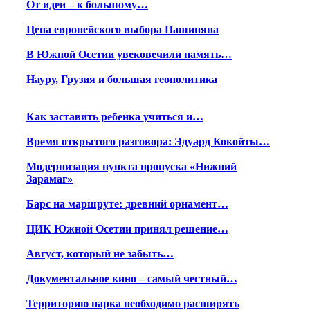
От идеи – к большому…
Цена европейского выбора Пашиняна
В Южной Осетии увековечили память…
Науру, Грузия и большая геополитика
Как заставить ребенка учиться и…
Время открытого разговора: Эдуард Кокойты…
Модернизация пункта пропуска «Нижний
Зарамаг»
Барс на маршруте: древний орнамент…
ЦИК Южной Осетии принял решение…
Август, который не забыть…
Документальное кино – самый честный…
Территорию парка необходимо расширять