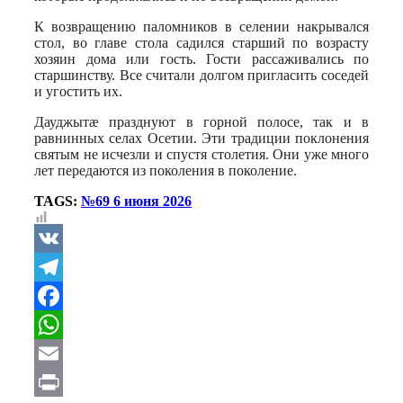
К возвращению паломников в селении накрывался
стол, во главе стола садился старший по возрасту
хозяин дома или гость. Гости рассаживались по
старшинству. Все считали долгом пригласить соседей
и угостить их.
Дауджытæ празднуют в горной полосе, так и в
равнинных селах Осетии. Эти традиции поклонения
святым не исчезли и спустя столетия. Они уже много
лет передаются из поколения в поколение.
TAGS:
№69 6 июня 2026
VK
Telegram
Facebook
WhatsApp
Email