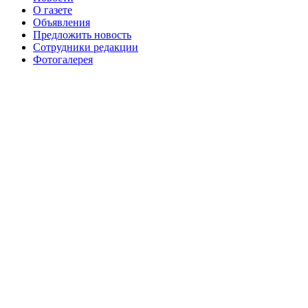
О газете
№99+100 10 августа 2013 г
августа 2012 г
Объявления
Предложить новость
Сотрудники редакции
Фотогалерея