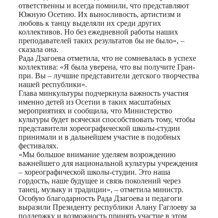
ответственны и всегда помнили, что представляют
Южную Осетию. Их выносливость, артистизм и
любовь к танцу выделяли их среди других
коллективов. Но без ежедневной работы наших
преподавателей таких результатов бы не было», –
сказала она.
Рада Дзагоева отметила, что не сомневалась в успехе
коллектива: «Я была уверена, что вы получите Гран-
при. Вы – лучшие представители детского творчества
нашей республики».
Глава минкультуры подчеркнула важность участия
именно детей из Осетии в таких масштабных
мероприятиях и сообщила, что Министерство
культуры будет всячески способствовать тому, чтобы
представители хореографической школы-студии
принимали и в дальнейшем участие в подобных
фестивалях.
«Мы большое внимание уделяем возрождению
важнейшего для национальной культуры учреждения
– хореографической школы-студии. Это наша
гордость, наше будущее и связь поколений через
танец, музыку и традиции», – отметила министр.
Особую благодарность Рада Дзагоева и педагоги
выразили Президенту республики Алану Гаглоеву за
поддержку и возможность принять участие в этом