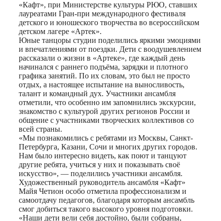
«Кафт», при Министерстве культуры РЮО, ставших
лауреатами Гран-при международного фестиваля
детского и юношеского творчества во всероссийском
детском лагере «Артек».
Юные танцоры студии поделились яркими эмоциями
и впечатлениями от поездки. Дети с воодушевлением
рассказали о жизни в «Артеке», где каждый день
начинался с раннего подъёма, зарядки и плотного
графика занятий. По их словам, это был не просто
отдых, а настоящее испытание на выносливость,
талант и командный дух. Участники ансамбля
отметили, что особенно им запомнились экскурсии,
знакомство с культурой других регионов России и
общение с участниками творческих коллективов со
всей страны.
«Мы познакомились с ребятами из Москвы, Санкт-
Петербурга, Казани, Сочи и многих других городов.
Нам было интересно видеть, как поют и танцуют
другие ребята, учиться у них и показывать своё
искусство», — поделились участники ансамбля.
Художественный руководитель ансамбля «Кафт»
Майя Четион особо отметила профессионализм и
самоотдачу педагогов, благодаря которым ансамбль
смог добиться такого высокого уровня подготовки.
«Наши дети вели себя достойно, были собраны,