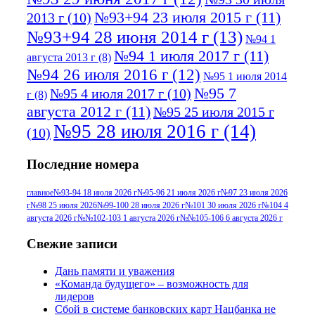
№93+94 23 июля 2015 г
(11)
2013 г
(10)
№93+94 28 июня 2014 г
(13)
№94 1
№94 1 июля 2017 г
(11)
августа 2013 г
(8)
№94 26 июля 2016 г
(12)
№95 1 июля 2014
№95 7
№95 4 июля 2017 г
(10)
г
(8)
августа 2012 г
(11)
№95 25 июля 2015 г
№95 28 июля 2016 г
(14)
(10)
№95+96 3 августа 2013 г
(11)
№96 6
Последние номера
№96 9 августа 2012
июля 2017 г
(11)
г
(13)
№96+97 3
№96 28 июля 2015 г
(9)
главное
№93-94 18 июля 2026 г
№95-96 21 июля 2026 г
№97 23 июля 2026
г
№98 25 июля 2026
№99-100 28 июля 2026 г
№101 30 июля 2026 г
№104 4
№96+97 30 июля
июля 2014 г
(10)
августа 2026 г
№№102-103 1 августа 2026 г
№№105-106 6 августа 2026 г
2016 г
(13)
№97 8
№97 6 августа 2013 г
(6)
Свежие записи
№97 11 августа
июля 2017 г
(13)
Дань памяти и уважения
2012 г
(15)
№97 30 июля 2015 г
«Команда будущего» – возможность для
(15)
лидеров
№98 1 августа 2015 г
(10)
№98 2
Сбой в системе банковских карт Нацбанка не