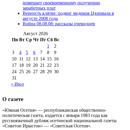
августа 2016 г
(10)
№98 5 июля 2014 г
(10)
помешает своевременному получению
№98 14
заработных плат
№98 8 августа 2013 г
(9)
Верность клятве: подвиг медиков Цхинвала в
августа 2012 г
(14)
августе 2008 года
№98+99 11 июля
Война 08.08.08: рассказы очевидцев
№99 4 августа
2017 г
(9)
№99 4 августа 2015 г
(6)
2016 г
(12)
№99 16
Август 2026
№99 8 июля 2014 г
(9)
Пн
Вт
Ср
Чт
Пт
Сб
Вс
№99+100 10
августа 2012 г
(11)
1
2
августа 2013 г
(12)
3
4
5
6
7
8
9
10
11
12
13
14
15
16
17
18
19
20
21
22
23
24
25
26
27
28
29
30
31
« Июл
О газете
«Южная Осетия» — республиканская общественно-
политическая газета, издается с января 1983 года как
русскоязычный дубляж осетинской национальной газеты
«Советон Ирыстон» — «Советская Осетия».