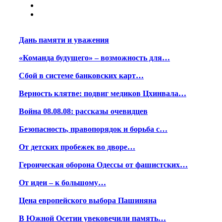
Дань памяти и уважения
«Команда будущего» – возможность для…
Сбой в системе банковских карт…
Верность клятве: подвиг медиков Цхинвала…
Война 08.08.08: рассказы очевидцев
Безопасность, правопорядок и борьба с…
От детских пробежек во дворе…
Героическая оборона Одессы от фашистских…
От идеи – к большому…
Цена европейского выбора Пашиняна
В Южной Осетии увековечили память…