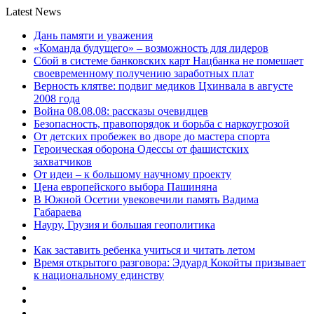
Latest News
Дань памяти и уважения
«Команда будущего» – возможность для лидеров
Сбой в системе банковских карт Нацбанка не помешает
своевременному получению заработных плат
Верность клятве: подвиг медиков Цхинвала в августе
2008 года
Война 08.08.08: рассказы очевидцев
Безопасность, правопорядок и борьба с наркоугрозой
От детских пробежек во дворе до мастера спорта
Героическая оборона Одессы от фашистских
захватчиков
От идеи – к большому научному проекту
Цена европейского выбора Пашиняна
В Южной Осетии увековечили память Вадима
Габараева
Науру, Грузия и большая геополитика
Как заставить ребенка учиться и читать летом
Время открытого разговора: Эдуард Кокойты призывает
к национальному единству