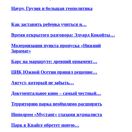
Науру, Грузия и большая геополитика
Как заставить ребенка учиться и…
Время открытого разговора: Эдуард Кокойты…
Модернизация пункта пропуска «Нижний
Зарамаг»
Барс на маршруте: древний орнамент…
ЦИК Южной Осетии принял решение…
Август, который не забыть…
Документальное кино – самый честный…
Территорию парка необходимо расширять
Ипподром «Мустанг» глазами журналиста
Парк в Квайсе обретет новую…