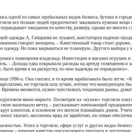
сь одной из самых прибыльных видов бизнеса, бутики в городе 
рговли все больше людей предпочитает заказывать нужные вещи 
оправдывает ожидания по качеству, размеру, однако во многих с
кой одежды А. Габараева не лукавит, констатируя падение прод
арованием говорит женщина. – Качественный товар стоит дороже
 одежду. Но пока закрываться не планирую. Другого выбора у м
ндуемого помещения владельцу. Инвестиции в магазин игрушек и 
ль. – Доходы едва покрывали расходы на аренду помещения и за
, было время и на раскрутку, но мои надежды не оправдались».
онце 1990-х. Она считает, в то время зарабатывать было легче. 
арплатами, но торговля шла лучше, потому что конкуренции бы
 Времена меняются, нужно чувствовать тенденции рынка, думать 
дуктовом мини-маркете. Посмотрев на «кухню» торговли изнут
а свою маленькую мечту, – рассказывает начинающий предприни
 круг клиентов, в основном это жители ближайших домов. Учит
лопот хватает, миллионы вряд ли заработаю, но семью обеспечи
рьезностью. Успех в торговле, сфере услуг и других видах бизне
лавное – хорошее качество предлагаемого продукта и доступные