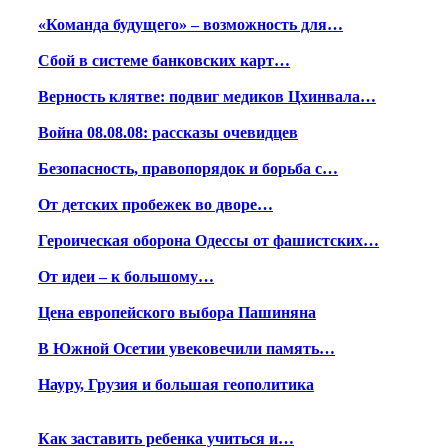
«Команда будущего» – возможность для…
Сбой в системе банковских карт…
Верность клятве: подвиг медиков Цхинвала…
Война 08.08.08: рассказы очевидцев
Безопасность, правопорядок и борьба с…
От детских пробежек во дворе…
Героическая оборона Одессы от фашистских…
От идеи – к большому…
Цена европейского выбора Пашиняна
В Южной Осетии увековечили память…
Науру, Грузия и большая геополитика
Как заставить ребенка учиться и…