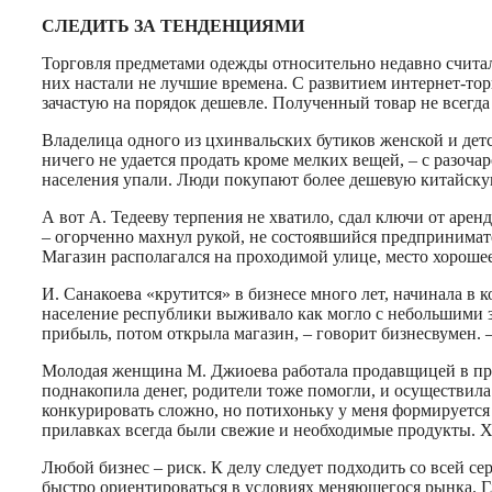
СЛЕДИТЬ ЗА ТЕНДЕНЦИЯМИ
Торговля предметами одежды относительно недавно считала
них настали не лучшие времена. С развитием интернет-то
зачастую на порядок дешевле. Полученный товар не всегда 
Владелица одного из цхинвальских бутиков женской и детс
ничего не удается продать кроме мелких вещей, – с разоч
населения упали. Люди покупают более дешевую китайскую
А вот А. Тедееву терпения не хватило, сдал ключи от аре
– огорченно махнул рукой, не состоявшийся предпринимате
Магазин располагался на проходимой улице, место хорошее
И. Санакоева «крутится» в бизнесе много лет, начинала в к
население республики выживало как могло с небольшими з
прибыль, потом открыла магазин, – говорит бизнесвумен. –
Молодая женщина М. Джиоева работала продавщицей в про
поднакопила денег, родители тоже помогли, и осуществил
конкурировать сложно, но потихоньку у меня формируется
прилавках всегда были свежие и необходимые продукты. Х
Любой бизнес – риск. К делу следует подходить со всей се
быстро ориентироваться в условиях меняющегося рынка. Г