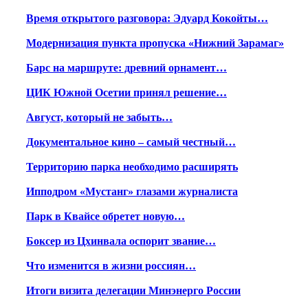
Время открытого разговора: Эдуард Кокойты…
Модернизация пункта пропуска «Нижний Зарамаг»
Барс на маршруте: древний орнамент…
ЦИК Южной Осетии принял решение…
Август, который не забыть…
Документальное кино – самый честный…
Территорию парка необходимо расширять
Ипподром «Мустанг» глазами журналиста
Парк в Квайсе обретет новую…
Боксер из Цхинвала оспорит звание…
Что изменится в жизни россиян…
Итоги визита делегации Минэнерго России