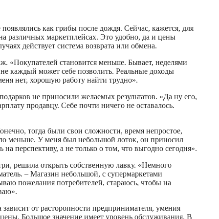
появлялись как грибы после дождя. Сейчас, кажется, для
на различных маркетплейсах. Это удобно, да и цены
лучаях действует система возврата или обмена.
аж. «Покупателей становится меньше. Бывает, неделями
, не каждый может себе позволить. Реальные доходы
еня нет, хорошую работу найти трудно».
подарков не приносили желаемых результатов. «Да ну его,
рплату продавцу. Себе почти ничего не оставалось.
«Конечно, тогда были свои сложности, время непростое,
ло меньше. У меня был небольшой лоток, он приносил
на перспективу, а не только о том, что выгодно сегодня».
ри, решила открыть собственную лавку. «Немного
матель. – Магазин небольшой, с супермаркетами
ываю пожелания потребителей, стараюсь, чтобы на
ваю».
са зависит от расторопности предпринимателя, умения
 цены. Большое значение имеет уровень обслуживания. В