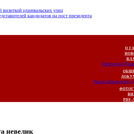
й визиткой цхинвальских улиц
ставителей кандидатов на пост президента
О Г
НОВ
ВЛ
Президент
Пра
ОБЩ
ДОКУ
Указы Президента
ФОТОГ
ВИ
PDF-
та невелик