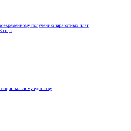
своевременному получению заработных плат
8 года
к национальному единству