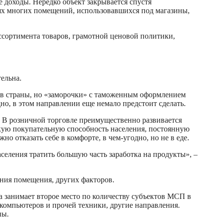
 доходы. Нередко объект закрывается спустя
рях многих помещений, использовавшихся под магазины,
ссортимента товаров, грамотной ценовой политики,
ельна.
елов страны, но «заморочки» с таможенным оформлением
о, в этом направлении еще немало предстоит сделать.
т. В розничной торговле преимущественно развивается
кую покупательную способность населения, постоянную
 отказать себе в комфорте, в чем-угодно, но не в еде.
еления тратить большую часть заработка на продукты», –
яния помещения, других факторов.
а занимает второе место по количеству субъектов МСП в
 компьютеров и прочей техники, другие направления.
ны.