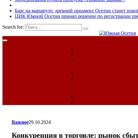
Барс на маршруте: древний орнамент Осетии станет ново
ЦИК Южной Осетии принял решение по регистрации пред
Search for:
Важное
29.10.2024
Конкуренция в торговле: рынок сбы