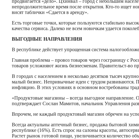
продвигается «дело». Цхинвал – город с небольшим населе
непродолжительное время после открытия. Кто-то ищет но
висят таблички «Сдается в аренду».
Есть торговые точки, которые пользуются стабильно высо
качества сервиса. Далеко не всем новичкам удается поколе
ВЫГОДНЫЕ НАПРАВЛЕНИЯ
В республике действует упрощенная система налогообложен
Главная проблема – провоз товаров через госграницу с Ро
товаров усложняют жизнь бизнесменам. Правительст-во пр
В городах с населением в несколько десятков тысяч крупно
малый бизнес. Непривычные идеи с трудом развиваются. 
инфляцию. В этих условиях в основном востребованы тради
«Продуктовые магазины – всегда выгодное направление. О
подтверждает Сослан Мамитов, начальник Управления раз
Впрочем, не каждый продуктовый магазин обречен на успех
Всегда актуальны аптечный бизнес, продажа бытовой хими
республике (16%). Есть спрос на салоны красоты, автосер
Растет рынок готовой пищи, увеличивается количество объ