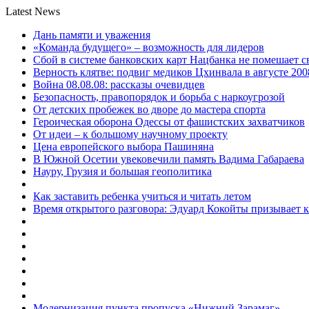
Latest News
Дань памяти и уважения
«Команда будущего» – возможность для лидеров
Сбой в системе банковских карт Нацбанка не помешает 
Верность клятве: подвиг медиков Цхинвала в августе 200
Война 08.08.08: рассказы очевидцев
Безопасность, правопорядок и борьба с наркоугрозой
От детских пробежек во дворе до мастера спорта
Героическая оборона Одессы от фашистских захватчиков
От идеи – к большому научному проекту
Цена европейского выбора Пашиняна
В Южной Осетии увековечили память Вадима Габараева
Науру, Грузия и большая геополитика
Как заставить ребенка учиться и читать летом
Время открытого разговора: Эдуард Кокойты призывает 
Модернизация пункта пропуска «Нижний Зарамаг»