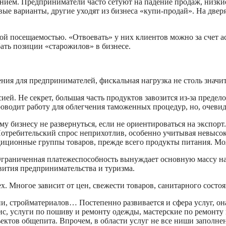
нием. Предприниматели часто сетуют на падение продаж, низкие
вые варианты, другие уходят из бизнеса «купи-продай». На две
кой посещаемостью. «Отвоевать» у них клиентов можно за счет а
бать позиции «старожилов» в бизнесе.
ия для предпринимателей, фискальная нагрузка не столь значит
ссией. Не секрет, большая часть продуктов завозится из-за пред
оводит работу для облегчения таможенных процедур, но, очевидн
му бизнесу не развернуться, если не ориентироваться на экспор
Потребительский спрос неприхотлив, особенно учитывая невысо
ционные группы товаров, прежде всего продукты питания. Можно
граниченная платежеспособность вынуждает основную массу нас
вития предпринимательства и туризма.
. Многое зависит от цен, свежести товаров, санитарного состо
и, стройматериалов… Постепенно развивается и сфера услуг, он
вис, услуги по пошиву и ремонту одежды, мастерские по ремонту
ектов общепита. Впрочем, в области услуг не все ниши заполне