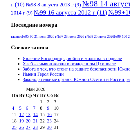
№98 14 август
г
(10)
№98 8 августа 2013 г
(9)
№99+10
№99 16 августа 2012 г
(11)
2014 г
(9)
Последние номера
главное
№95-96 21 июля 2026 г
№97 23 июля 2026 г
№98 25 июля 2026
№99-100 2
Свежие записи
Явление Богородицы, война и молитва в подвале
Хлеб – символ жизни в осажденном Цхинвале
Забота о тех, кто стоит на защите безопасности Южн
Имени Героя России
Законодательные органы Южной Осетии и России ра
Май 2026
Пн
Вт
Ср
Чт
Пт
Сб
Вс
1
2
3
4
5
6
7
8
9
10
11
12
13
14
15
16
17
18
19
20
21
22
23
24
25
26
27
28
29
30
31