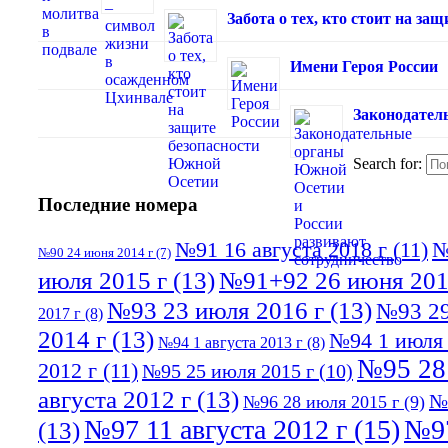
Забота о тех, кто стоит на з
Имени Героя России
Законодател
Search for:
Последние номера
№91 16 августа 2018 г
(11)
№
№90 24 июня 2014 г
(7)
июля 2015 г
(13)
№91+92 26 июня 201
№93 23 июля 2016 г
(13)
№93 29
2017 г
(8)
2014 г
(13)
№94 1 июля 
№94 1 августа 2013 г
(8)
№95 28
2012 г
(11)
№95 25 июля 2015 г
(10)
августа 2012 г
(13)
№
№96 28 июля 2015 г
(9)
№97 11 августа 2012 г
(15)
№97
(13)