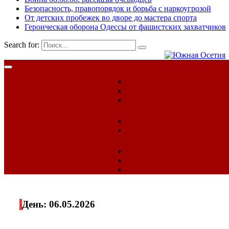
Безопасность, правопорядок и борьба с наркоугрозой
От детских пробежек во дворе до мастера спорта
Героическая оборона Одессы от фашистских захватчиков
Search for:
День:
06.05.2026