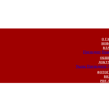
О Г
НОВ
ВЛ
Президент
Пра
ОБЩ
ДОКУ
Указы Президента
ФОТОГ
ВИ
PDF-