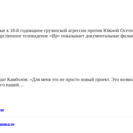
ые к 18-й годовщине грузинской агрессии против Южной Осети
дарственное телевидение «Ир» показывает документальные фил
 Камболов: «Для меня это не просто новый проект. Это возмож
щего нашей…
ле
хинвале