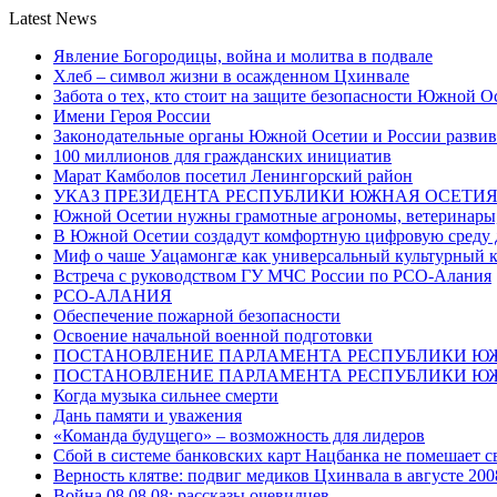
Latest News
Явление Богородицы, война и молитва в подвале
Хлеб – символ жизни в осажденном Цхинвале
Забота о тех, кто стоит на защите безопасности Южной О
Имени Героя России
Законодательные органы Южной Осетии и России развив
100 миллионов для гражданских инициатив
Марат Камболов посетил Ленингорский район
УКАЗ ПРЕЗИДЕНТА РЕСПУБЛИКИ ЮЖНАЯ ОСЕТИ
Южной Осетии нужны грамотные агрономы, ветеринары, 
В Южной Осетии создадут комфортную цифровую среду 
Миф о чаше Уацамонгæ как универсальный культурный 
Встреча с руководством ГУ МЧС России по РСО-Алания
РСО-АЛАНИЯ
Обеспечение пожарной безопасности
Освоение начальной военной подготовки
ПОСТАНОВЛЕНИЕ ПАРЛАМЕНТА РЕСПУБЛИКИ Ю
ПОСТАНОВЛЕНИЕ ПАРЛАМЕНТА РЕСПУБЛИКИ Ю
Когда музыка сильнее смерти
Дань памяти и уважения
«Команда будущего» – возможность для лидеров
Сбой в системе банковских карт Нацбанка не помешает 
Верность клятве: подвиг медиков Цхинвала в августе 200
Война 08.08.08: рассказы очевидцев