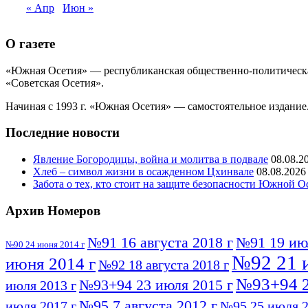
« Апр
Июн »
О газете
«Южная Осетия» — республиканская общественно-политическая
«Советская Осетия».
Начиная с 1993 г. «Южная Осетия» — самостоятельное издание.
Последние новости
Явление Богородицы, война и молитва в подвале
08.08.2
Хлеб – символ жизни в осажденном Цхинвале
08.08.2026
Забота о тех, кто стоит на защите безопасности Южной О
Архив Номеров
№91 16 августа 2018 г
№91 19 ию
№90 24 июня 2014 г
№92 21 
июня 2014 г
№92 18 августа 2018 г
№93+94 2
№93+94 23 июля 2015 г
июля 2013 г
№95 7 августа 2012 г
июля 2017 г
№95 25 июля 2