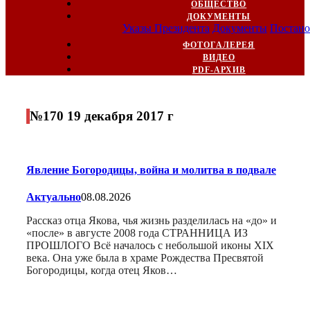
ОБЩЕСТВО
ДОКУМЕНТЫ
Указы Президента
Документы
Постано
ФОТОГАЛЕРЕЯ
ВИДЕО
PDF-АРХИВ
№170 19 декабря 2017 г
Явление Богородицы, война и молитва в подвале
Актуально
08.08.2026
Рассказ отца Якова, чья жизнь разделилась на «до» и
«после» в августе 2008 года СТРАННИЦА ИЗ
ПРОШЛОГО Всё началось с небольшой иконы XIX
века. Она уже была в храме Рождества Пресвятой
Богородицы, когда отец Яков…