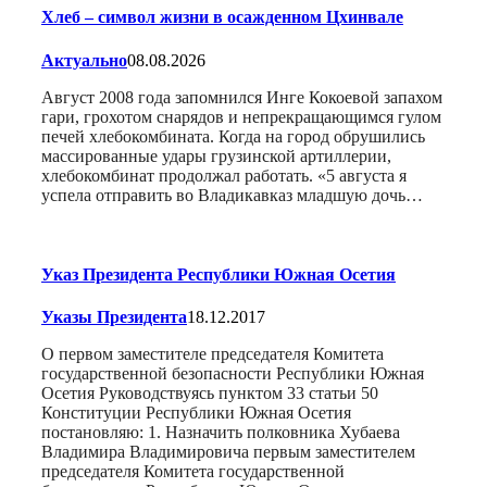
Хлеб – символ жизни в осажденном Цхинвале
Актуально
08.08.2026
Август 2008 года запомнился Инге Кокоевой запахом
гари, грохотом снарядов и непрекращающимся гулом
печей хлебокомбината. Когда на город обрушились
массированные удары грузинской артиллерии,
хлебокомбинат продолжал работать. «5 августа я
успела отправить во Владикавказ младшую дочь…
Указ Президента Республики Южная Осетия
Указы Президента
18.12.2017
О первом заместителе председателя Комитета
государственной безопасности Республики Южная
Осетия Руководствуясь пунктом 33 статьи 50
Конституции Республики Южная Осетия
постановляю: 1. Назначить полковника Хубаева
Владимира Владимировича первым заместителем
председателя Комитета государственной