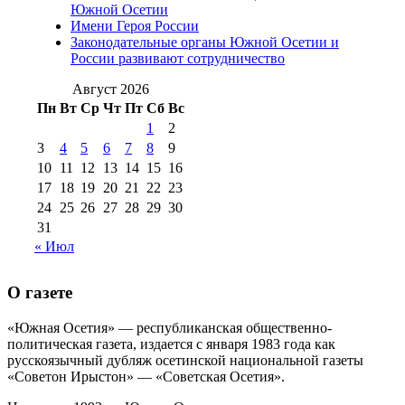
№98 14
Южной Осетии
№98 8 августа 2013 г
(9)
Имени Героя России
августа 2012 г
(14)
Законодательные органы Южной Осетии и
№98+99 11 июля
России развивают сотрудничество
№99 4 августа
2017 г
(9)
№99 4 августа 2015 г
(6)
2016 г
(12)
№99 16
Август 2026
№99 8 июля 2014 г
(9)
Пн
Вт
Ср
Чт
Пт
Сб
Вс
№99+100 10
августа 2012 г
(11)
1
2
августа 2013 г
(12)
3
4
5
6
7
8
9
10
11
12
13
14
15
16
17
18
19
20
21
22
23
24
25
26
27
28
29
30
31
« Июл
О газете
«Южная Осетия» — республиканская общественно-
политическая газета, издается с января 1983 года как
русскоязычный дубляж осетинской национальной газеты
«Советон Ирыстон» — «Советская Осетия».