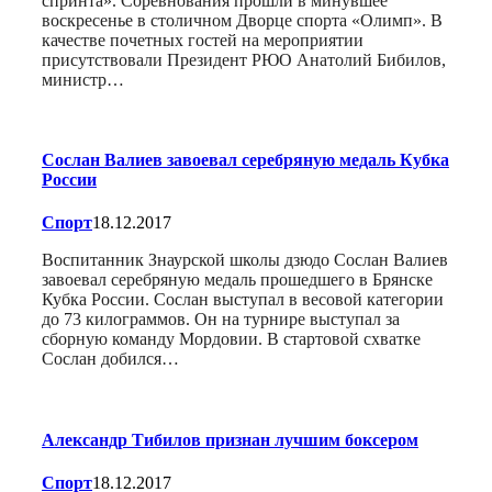
спринта». Соревнования прошли в минувшее
воскресенье в столичном Дворце спорта «Олимп». В
качестве почетных гостей на мероприятии
присутствовали Президент РЮО Анатолий Бибилов,
министр…
Сослан Валиев завоевал серебряную медаль Кубка
России
Спорт
18.12.2017
Воспитанник Знаурской школы дзюдо Сослан Валиев
завоевал серебряную медаль прошедшего в Брянске
Кубка России. Сослан выступал в весовой категории
до 73 килограммов. Он на турнире выступал за
сборную команду Мордовии. В стартовой схватке
Сослан добился…
Александр Тибилов признан лучшим боксером
Спорт
18.12.2017