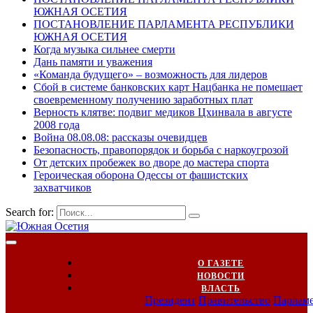
ЮЖНАЯ ОСЕТИЯ
ПОСТАНОВЛЕНИЕ ПАРЛАМЕНТА РЕСПУБЛИКИ
ЮЖНАЯ ОСЕТИЯ
Когда музыка сильнее смерти
Дань памяти и уважения
«Команда будущего» – возможность для лидеров
Сбой в системе банковских карт Нацбанка не помешает
своевременному получению заработных плат
Верность клятве: подвиг медиков Цхинвала в августе
2008 года
Война 08.08.08: рассказы очевидцев
Безопасность, правопорядок и борьба с наркоугрозой
От детских пробежек во дворе до мастера спорта
Героическая оборона Одессы от фашистских
захватчиков
Search for:
О ГАЗЕТЕ
НОВОСТИ
ВЛАСТЬ
Президент
Правительство
Парлам