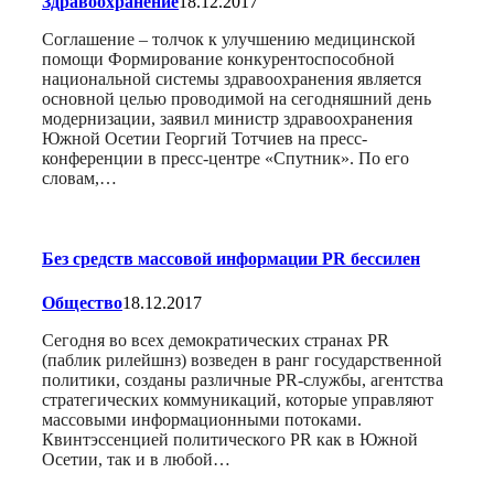
Здравоохранение
18.12.2017
Соглашение – толчок к улучшению медицинской
помощи Формирование конкурентоспособной
национальной системы здравоохранения является
основной целью проводимой на сегодняшний день
модернизации, заявил министр здравоохранения
Южной Осетии Георгий Тотчиев на пресс-
конференции в пресс-центре «Спутник». По его
словам,…
Без средств массовой информации PR бессилен
Общество
18.12.2017
Сегодня во всех демократических странах PR
(паблик рилейшнз) возведен в ранг государственной
политики, созданы различные PR-службы, агентства
стратегических коммуникаций, которые управляют
массовыми информационными потоками.
Квинтэссенцией политического PR как в Южной
Осетии, так и в любой…