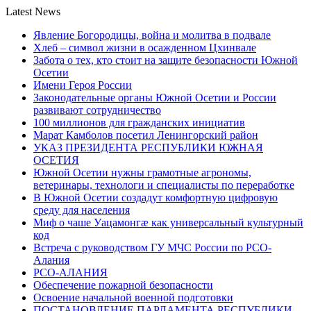
Latest News
Явление Богородицы, война и молитва в подвале
Хлеб – символ жизни в осажденном Цхинвале
Забота о тех, кто стоит на защите безопасности Южной
Осетии
Имени Героя России
Законодательные органы Южной Осетии и России
развивают сотрудничество
100 миллионов для гражданских инициатив
Марат Камболов посетил Ленингорский район
УКАЗ ПРЕЗИДЕНТА РЕСПУБЛИКИ ЮЖНАЯ
ОСЕТИЯ
Южной Осетии нужны грамотные агрономы,
ветеринары, технологи и специалисты по переработке
В Южной Осетии создадут комфортную цифровую
среду для населения
Миф о чаше Уацамонгæ как универсальный культурный
код
Встреча с руководством ГУ МЧС России по РСО-
Алания
РСО-АЛАНИЯ
Обеспечение пожарной безопасности
Освоение начальной военной подготовки
ПОСТАНОВЛЕНИЕ ПАРЛАМЕНТА РЕСПУБЛИКИ