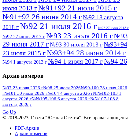
№91+92 21 июля 2015 г
июля 2013 г
№91+92 26 июня 2014 г
№92 18 августа
№92 21 июля 2016 г
2018 г
№92 27 июля 2013 г
№93 23 июля 2016 г
№93
№92 27 июня 2017 г
29 июня 2017 г
№93+94
№93 30 июля 2013 г
№93+94 28 июня 2014 г
23 июля 2015 г
№94 26
№94 1 июля 2017 г
№94 1 августа 2013 г
июля 2016 г
№95 4 июля 2017 г
№95 1 июля 2014 г
Архив номеров
№95 7 августа 2012 г
№95 25 июля 2015 г
№95 28 июля 2016 г
№95+96 3 августа
№97 23 июля 2026 г
№98 25 июля 2026
№99-100 28 июля 2026
г
№101 30 июля 2026 г
№104 4 августа 2026 г
№№102-103 1
№96 9 августа
2013 г
№96 6 июля 2017 г
августа 2026 г
№№105-106 6 августа 2026 г
№№107-108 8
2012 г
№96+97 3 июля 2014 г
августа 2026 г
№96 28 июля 2015 г
ПОСМОТРЕТЬ ВСЕ
№96+97 30 июля 2016 г
№97
Go Up
№97 6 августа 2013 г
© 2018-2023. Газета "Южная Осетия". Все права защищены
№97 11 августа 2012 г
8 июля 2017 г
PDF-Архив
№97 30 июля 2015 г
№98 1 августа 2015 г
Архив номеров