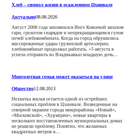
Хлеб – символ жизни в осажденном Цхинвале
Актуально
08.08.2026
Август 2008 года запомнился Инге Кокоевой запахом
гари, грохотом снарядов и непрекращающимся гулом
печей хлебокомбината. Когда на город обрушились
массированные удары грузинской артиллерии,
хлебокомбинат продолжал работать. «5 августа я
успела отправить во Владикавказ младшую дочь…
Многодетная семья может оказаться на улице
Общество
12.08.2013
Нехватка жилья остается одной из острейших
социальных проблем в Цхинвале. Возведенные на
северной окраине города микрорайоны «Новый»,
«Московский», «Хурзæрин», новые квартиры в
нескольких восстановленных муниципальных домах
не решили проблему. Понятно, что желанных
квадратных метров в…