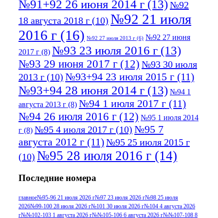
№91+92 26 июня 2014 г
(13)
№92
№92 21 июля
18 августа 2018 г
(10)
2016 г
(16)
№92 27 июня
№92 27 июля 2013 г
(6)
№93 23 июля 2016 г
(13)
2017 г
(8)
№93 29 июня 2017 г
(12)
№93 30 июля
№93+94 23 июля 2015 г
(11)
2013 г
(10)
№93+94 28 июня 2014 г
(13)
№94 1
№94 1 июля 2017 г
(11)
августа 2013 г
(8)
№94 26 июля 2016 г
(12)
№95 1 июля 2014
№95 7
№95 4 июля 2017 г
(10)
г
(8)
августа 2012 г
(11)
№95 25 июля 2015 г
№95 28 июля 2016 г
(14)
(10)
№95+96 3 августа 2013 г
(11)
№96 6
Последние номера
№96 9 августа 2012
июля 2017 г
(11)
г
(13)
№96+97 3
№96 28 июля 2015 г
(9)
главное
№95-96 21 июля 2026 г
№97 23 июля 2026 г
№98 25 июля
2026
№99-100 28 июля 2026 г
№101 30 июля 2026 г
№104 4 августа 2026
№96+97 30 июля
июля 2014 г
(10)
г
№№102-103 1 августа 2026 г
№№105-106 6 августа 2026 г
№№107-108 8