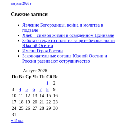
2016 г
(13)
№97 8
августа 2026 г
№97 6 августа 2013 г
(6)
№97 11 августа
июля 2017 г
(13)
Свежие записи
2012 г
(15)
№97 30 июля 2015 г
Явление Богородицы, война и молитва в
(15)
подвале
№98 1 августа 2015 г
(10)
№98 2
Хлеб – символ жизни в осажденном Цхинвале
августа 2016 г
(10)
№98 5 июля 2014 г
(10)
Забота о тех, кто стоит на защите безопасности
№98 14
Южной Осетии
№98 8 августа 2013 г
(9)
Имени Героя России
августа 2012 г
(14)
Законодательные органы Южной Осетии и
№98+99 11 июля
России развивают сотрудничество
№99 4 августа
2017 г
(9)
№99 4 августа 2015 г
(6)
2016 г
(12)
№99 16
Август 2026
№99 8 июля 2014 г
(9)
Пн
Вт
Ср
Чт
Пт
Сб
Вс
№99+100 10
августа 2012 г
(11)
1
2
августа 2013 г
(12)
3
4
5
6
7
8
9
10
11
12
13
14
15
16
17
18
19
20
21
22
23
24
25
26
27
28
29
30
31
« Июл