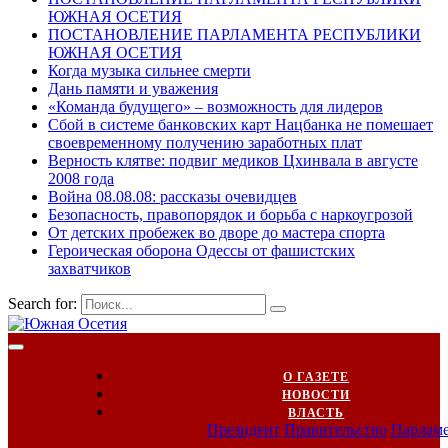
ЮЖНАЯ ОСЕТИЯ
ПОСТАНОВЛЕНИЕ ПАРЛАМЕНТА РЕСПУБЛИКИ
ЮЖНАЯ ОСЕТИЯ
Когда музыка сильнее смерти
Дань памяти и уважения
«Команда будущего» – возможность для лидеров
Сбой в системе банковских карт Нацбанка не помешает
своевременному получению заработных плат
Верность клятве: подвиг медиков Цхинвала в августе
2008 года
Война 08.08.08: рассказы очевидцев
Безопасность, правопорядок и борьба с наркоугрозой
От детских пробежек во дворе до мастера спорта
Героическая оборона Одессы от фашистских
захватчиков
Search for:
О ГАЗЕТЕ
НОВОСТИ
ВЛАСТЬ
Президент
Правительство
Парлам