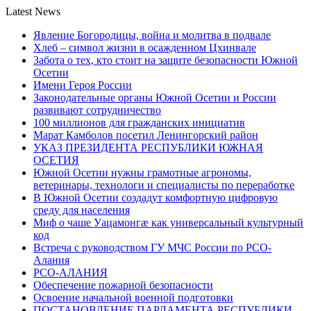
Latest News
Явление Богородицы, война и молитва в подвале
Хлеб – символ жизни в осажденном Цхинвале
Забота о тех, кто стоит на защите безопасности Южной
Осетии
Имени Героя России
Законодательные органы Южной Осетии и России
развивают сотрудничество
100 миллионов для гражданских инициатив
Марат Камболов посетил Ленингорский район
УКАЗ ПРЕЗИДЕНТА РЕСПУБЛИКИ ЮЖНАЯ
ОСЕТИЯ
Южной Осетии нужны грамотные агрономы,
ветеринары, технологи и специалисты по переработке
В Южной Осетии создадут комфортную цифровую
среду для населения
Миф о чаше Уацамонгæ как универсальный культурный
код
Встреча с руководством ГУ МЧС России по РСО-
Алания
РСО-АЛАНИЯ
Обеспечение пожарной безопасности
Освоение начальной военной подготовки
ПОСТАНОВЛЕНИЕ ПАРЛАМЕНТА РЕСПУБЛИКИ