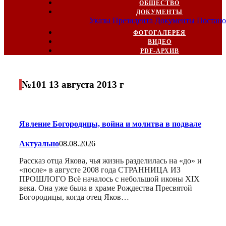
ОБЩЕСТВО
ДОКУМЕНТЫ
Указы Президента
Документы
Постано
ФОТОГАЛЕРЕЯ
ВИДЕО
PDF-АРХИВ
№101 13 августа 2013 г
Явление Богородицы, война и молитва в подвале
Актуально
08.08.2026
Рассказ отца Якова, чья жизнь разделилась на «до» и
«после» в августе 2008 года СТРАННИЦА ИЗ
ПРОШЛОГО Всё началось с небольшой иконы XIX
века. Она уже была в храме Рождества Пресвятой
Богородицы, когда отец Яков…