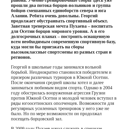
района. Учебно-тренировочные сборы здесь уже
прошли два потока борцов-вольников и группа
бойцов смешанных единоборств севера и юга
Алании. Ребята очень довольны. Георгий
продолжает обустраивать спортивный объект.
Заветная тренерская мечта Пухаева – воспитать
для Осетии борцов мирового уровня. А в его
долгосрочных планах – построить оснащенную
всем необходимым современную спортивную базу,
куда могли бы приезжать на сборы
высококлассные спортсмены из разных стран и
регионов.
Георгий в школьные годы занимался вольной
борьбой. Неоднократно становился победителем и
призером различных турниров в Южной Осетии.
После окончания средней школы хотел и далее
заниматься любимым видом спорта. Однако в 2004
году обострилась вооруженная агрессия Грузии
против Южной Осетии и молодой человек вступил в
ряды югоосетинских ополченцев. Возможности для
регулярных усиленных тренировок у него уже не
было. Но по мере возможности он продолжал
посещать борцовский зал.
В 2009 году Пухаев начал служить в спецназе