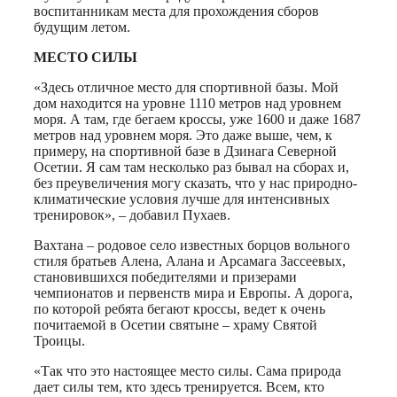
воспитанникам места для прохождения сборов
будущим летом.
МЕСТО СИЛЫ
«Здесь отличное место для спортивной базы. Мой
дом находится на уровне 1110 метров над уровнем
моря. А там, где бегаем кроссы, уже 1600 и даже 1687
метров над уровнем моря. Это даже выше, чем, к
примеру, на спортивной базе в Дзинага Северной
Осетии. Я сам там несколько раз бывал на сборах и,
без преувеличения могу сказать, что у нас природно-
климатические условия лучше для интенсивных
тренировок», – добавил Пухаев.
Вахтана – родовое село известных борцов вольного
стиля братьев Алена, Алана и Арсамага Зассеевых,
становившихся победителями и призерами
чемпионатов и первенств мира и Европы. А дорога,
по которой ребята бегают кроссы, ведет к очень
почитаемой в Осетии святыне – храму Святой
Троицы.
«Так что это настоящее место силы. Сама природа
дает силы тем, кто здесь тренируется. Всем, кто