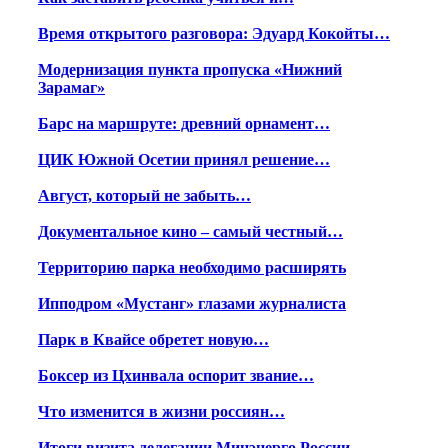
Время открытого разговора: Эдуард Кокойты…
Модернизация пункта пропуска «Нижний
Зарамаг»
Барс на маршруте: древний орнамент…
ЦИК Южной Осетии принял решение…
Август, который не забыть…
Документальное кино – самый честный…
Территорию парка необходимо расширять
Ипподром «Мустанг» глазами журналиста
Парк в Квайсе обретет новую…
Боксер из Цхинвала оспорит звание…
Что изменится в жизни россиян…
Итоги визита делегации Минэнерго России