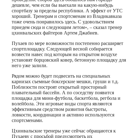
дешевле, чем если бы выехали на какую-нибудь
спортбазу за пределы республики. А эффект от УТС
хороший. Тренерам и спортсменам из Владикавказа
тоже очень понравилось здесь. С удовольствием
приедем сюда и следующим летом», – сказал тренер
цхинвальских файтеров Артем Джабиев.
Пухаев по мере возможности постепенно расширяет
спортплощадку. Следующей весной собирается
возвести навес под которым на открытом воздухе
установят борцовский ковер, бетонную площадку для
него уже залили.
Рядом можно будет подвесить на специальных
карнизах съемные боксерские мешки, груши и т.д.
Поблизости построят открытый просторный
плавательный бассейн. А по соседству появится
площадка для мини-футбола, баскетбола, регбола и
волейбола. Эти игровые виды спорта являются
эффективным средством развития быстроты,
ловкости, координации и активно используются
спортсменами.
Цхинвальские тренеры уже сейчас обращаются к
Пухаеву с просьбой предусмотреть их