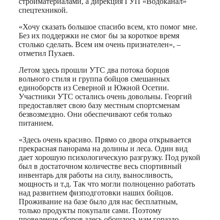
стройматериалами, а дирекция ГУП «Водоканал»
спецтехникой.
«Хочу сказать большое спасибо всем, кто помог мне.
Без их поддержки не смог бы за короткое время
столько сделать. Всем им очень признателен», –
отметил Пухаев.
Летом здесь прошли УТС два потока борцов
вольного стиля и группа бойцов смешанных
единоборств из Северной и Южной Осетии.
Участники УТС остались очень довольны. Георгий
предоставляет свою базу местным спортсменам
безвозмездно. Они обеспечивают себя только
питанием.
«Здесь очень красиво. Прямо со двора открывается
прекрасная панорама на долины и леса. Один вид
дает хорошую психологическую разгрузку. Под рукой
был в достаточном количестве весь спортивный
инвентарь для работы на силу, выносливость,
мощность и т.д. Так что могли полноценно работать
над развитием физподготовки наших бойцов.
Проживание на базе было для нас бесплатным,
только продукты покупали сами. Поэтому
проведение сборов здесь обошлось нам гораздо