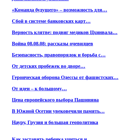
«Команда будущего» – возможность для…
Сбой в системе банковских карт…
Верность клятве: подвиг медиков Цхинвала…
Война 08.08.08: рассказы очевидцев
Безопасность, правопорядок и борьба с…
От детских пробежек во дворе…
Героическая оборона Одессы от фашистских…
От идеи – к большому…
Цена европейского выбора Пашиняна
В Южной Осетии увековечили память…
Науру, Грузия и большая геополитика
Как заставить ребенка учиться и…