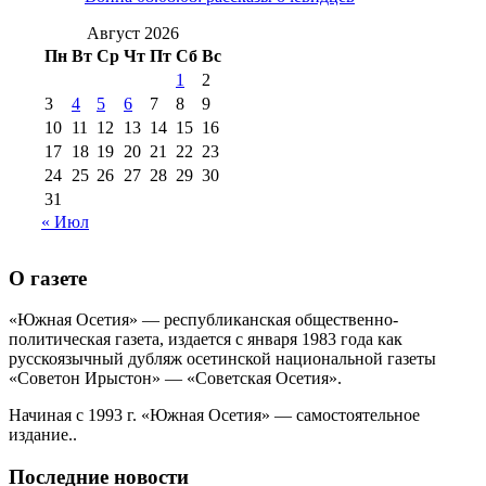
№99 4 августа
2017 г
(9)
№99 4 августа 2015 г
(6)
2016 г
(12)
№99 16
Август 2026
№99 8 июля 2014 г
(9)
Пн
Вт
Ср
Чт
Пт
Сб
Вс
№99+100 10
августа 2012 г
(11)
1
2
августа 2013 г
(12)
3
4
5
6
7
8
9
10
11
12
13
14
15
16
17
18
19
20
21
22
23
24
25
26
27
28
29
30
31
« Июл
О газете
«Южная Осетия» — республиканская общественно-
политическая газета, издается с января 1983 года как
русскоязычный дубляж осетинской национальной газеты
«Советон Ирыстон» — «Советская Осетия».
Начиная с 1993 г. «Южная Осетия» — самостоятельное
издание..
Последние новости