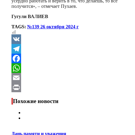
усердно работать и верить в то, что делаешь, то все
получится», – отмечает Пухаев.
Гугули ВАЛИЕВ
TAGS:
№139 26 октября 2024 г
VK
Telegram
Facebook
WhatsApp
Email
Print
Похожие новости
Дань памяти и уважения