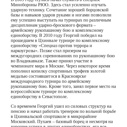
Минобороны РЮО. Здесь стал усиленно изучать
ударную технику. Сочетание хорошей борцовской
базы и навыков ударов руками и ногами позволили
ему успешно выступать на турнирах по различным
дисциплинам ударно-броскового формата –
армейскому рукопашному бою и комплексному
единоборству. В 2010 году Георгий победил на
прошедшем в Цхинвале турнире по комплексному
единоборству «Спецназ против террора и
наркоугрозы». Позже стал призером на
междугородних соревнованиях по рукопашному бою
во Владикавказе. Также принял участие в
чемпионате мира в Москве. Через некоторое время
пополнил копилку спортивных трофеев золотой
медалью состоявшегося в Красноярске
международного турнира по армейскому
рукопашному бою. Кроме того, занял первое место на
всероссийском турнире по комплексному
единоборству в Севастополе.
Со временем Георгий ушел из силовых структур на
пенсию и начал работать тренером по вольной борьбе
в Цхинвальской спортшколе в микрорайоне
Московский. Пухаев – базовый борец и несмотря на
хорошие успехи в других единоборствах, его все