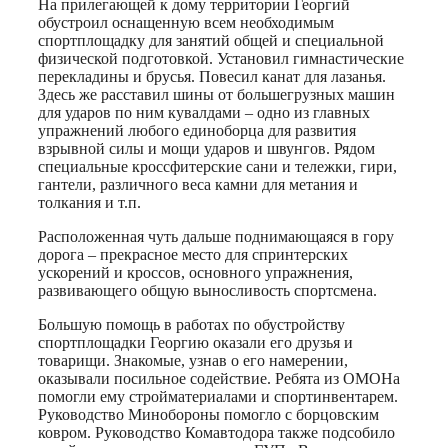
На прилегающей к дому территории Георгий
обустроил оснащенную всем необходимым
спортплощадку для занятий общей и специальной
физической подготовкой. Установил гимнастические
перекладины и брусья. Повесил канат для лазанья.
Здесь же расставил шины от большегрузных машин
для ударов по ним кувалдами – одно из главных
упражнений любого единоборца для развития
взрывной силы и мощи ударов и швунгов. Рядом
специальные кроссфитерские сани и тележки, гири,
гантели, различного веса камни для метания и
толкания и т.п.
Расположенная чуть дальше поднимающаяся в гору
дорога – прекрасное место для спринтерских
ускорений и кроссов, основного упражнения,
развивающего общую выносливость спортсмена.
Большую помощь в работах по обустройству
спортплощадки Георгию оказали его друзья и
товарищи. Знакомые, узнав о его намерении,
оказывали посильное содействие. Ребята из ОМОНа
помогли ему стройматериалами и спортинвентарем.
Руководство Минобороны помогло с борцовским
ковром. Руководство Комавтодора также подсобило