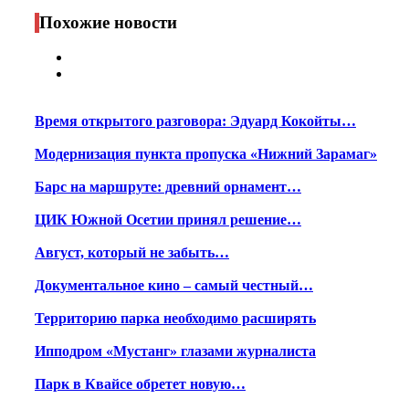
Print
Похожие новости
Время открытого разговора: Эдуард Кокойты…
Модернизация пункта пропуска «Нижний Зарамаг»
Барс на маршруте: древний орнамент…
ЦИК Южной Осетии принял решение…
Август, который не забыть…
Документальное кино – самый честный…
Территорию парка необходимо расширять
Ипподром «Мустанг» глазами журналиста
Парк в Квайсе обретет новую…