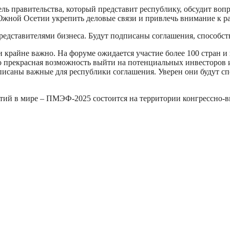
 правительства, который представит республику, обсудит воп
Южной Осетии укрепить деловые связи и привлечь внимание к р
редставителями бизнеса. Будут подписаны соглашения, способ
райне важно. На форуме ожидается участие более 100 стран и 
то прекрасная возможность выйти на потенциальных инвесторов
исаны важные для республики соглашения. Уверен они будут сп
ий в мире – ПМЭФ-2025 состоится на территории конгрессно-в