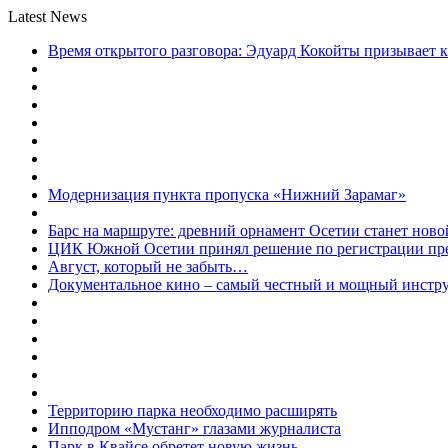
Latest News
Время открытого разговора: Эдуард Кокойты призывает 
Модернизация пункта пропуска «Нижний Зарамаг»
Барс на маршруте: древний орнамент Осетии станет ново
ЦИК Южной Осетии принял решение по регистрации пред
Август, который не забыть…
Документальное кино – самый честный и мощный инстр
Территорию парка необходимо расширять
Ипподром «Мустанг» глазами журналиста
Парк в Квайсе обретет новую жизнь