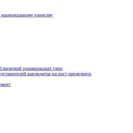
к национальному единству
й визиткой цхинвальских улиц
ставителей кандидатов на пост президента
умент