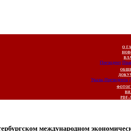
О Г
НОВ
ВЛ
Президент
Пра
ОБЩ
ДОКУ
Указы Президента
ФОТОГ
ВИ
PDF-
тербургском международном экономичес