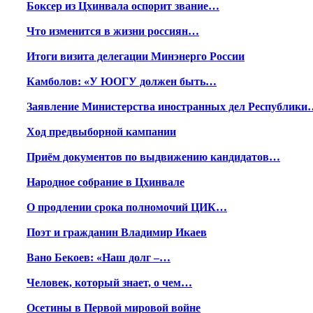
Боксер из Цхинвала оспорит звание…
Что изменится в жизни россиян…
Итоги визита делегации Минэнерго России
Камболов: «У ЮОГУ должен быть…
Заявление Министерства иностранных дел Республики
Ход предвыборной кампании
Приём документов по выдвижению кандидатов…
Народное собрание в Цхинвале
О продлении срока полномочий ЦИК…
Поэт и гражданин Владимир Икаев
Вано Бекоев: «Наш долг –…
Человек, который знает, о чем…
Осетины в Первой мировой войне