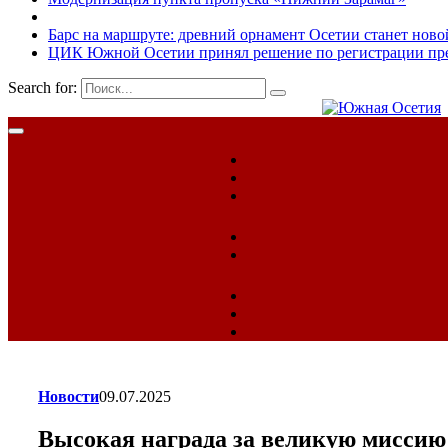
Барс на маршруте: древний орнамент Осетии станет ново
ЦИК Южной Осетии принял решение по регистрации пред
Search for:
Новости
09.07.2025
Высокая награда за великую миссию