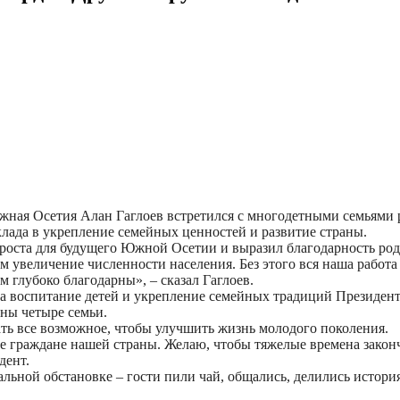
жная Осетия Алан Гаглоев встретился с многодетными семьями 
лада в укрепление семейных ценностей и развитие страны.
 роста для будущего Южной Осетии и выразил благодарность роди
ем увеличение численности населения. Без этого вся наша работа
 глубоко благодарны», – сказал Гаглоев.
 за воспитание детей и укрепление семейных традиций Президе
ны четыре семьи.
ать все возможное, чтобы улучшить жизнь молодого поколения.
ые граждане нашей страны. Желаю, чтобы тяжелые времена законч
дент.
льной обстановке – гости пили чай, общались, делились истори