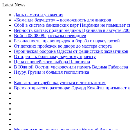
Latest News
Дань памяти и уважения
«Команда будущего» – возможность для лидеров
Сбой в системе банковских карт Нацбанка не помешает 
Верность клятве: подвиг медиков Цхинвала в августе 200
Война 08.08.08: рассказы очевидцев
Безопасность, правопорядок и борьба с наркоугрозой
От детских пробежек во дворе до мастера спорта
Героическая оборона Одессы от фашистских захватчиков
От идеи – к большому научному проекту
Цена европейского выбора Пашиняна
В Южной Осетии увековечили память Вадима Габараева
Науру, Грузия и большая геополитика
Как заставить ребенка учиться и читать летом
Время открытого разговора: Эдуард Кокойты призывает 
Модернизация пункта пропуска «Нижний Зарамаг»