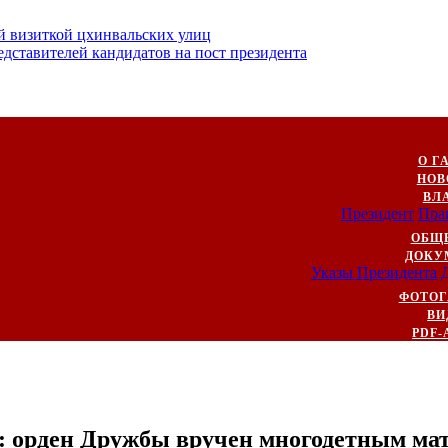
й визиткой цхинвальских улиц
ставителей кандидатов на пост президента
О Г
НОВ
ВЛ
Президент
Пра
ОБЩ
ДОКУ
Указы Президента
ФОТОГ
ВИ
PDF-
: орден Дружбы вручен многодетным мат