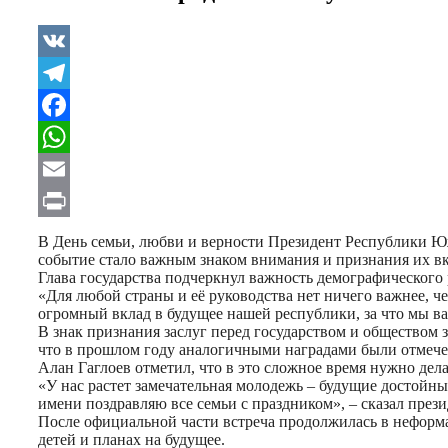
VK
Telegram
Facebook
WhatsApp
Email
Print
В День семьи, любви и верности Президент Республики Ю
событие стало важным знаком внимания и признания их вк
Глава государства подчеркнул важность демографического
«Для любой страны и её руководства нет ничего важнее, ч
огромный вклад в будущее нашей республики, за что мы вам
В знак признания заслуг перед государством и обществом
что в прошлом году аналогичными наградами были отмече
Алан Гаглоев отметил, что в это сложное время нужно дел
«У нас растет замечательная молодежь – будущие достойн
имени поздравляю все семьи с праздником», – сказал прези
После официальной части встреча продолжилась в неформа
детей и планах на будущее.