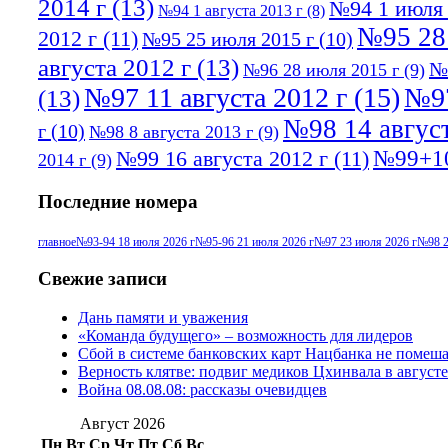
2014 г
(13)
№94 1 июля 
№94 1 августа 2013 г
(8)
№95 28
2012 г
(11)
№95 25 июля 2015 г
(10)
августа 2012 г
(13)
№
№96 28 июля 2015 г
(9)
№97 11 августа 2012 г
(15)
№97
(13)
№98 14 август
г
(10)
№98 8 августа 2013 г
(9)
№99+10
№99 16 августа 2012 г
(11)
2014 г
(9)
Последние номера
главное
№93-94 18 июля 2026 г
№95-96 21 июля 2026 г
№97 23 июля 2026 г
№98 2
Свежие записи
Дань памяти и уважения
«Команда будущего» – возможность для лидеров
Сбой в системе банковских карт Нацбанка не помеш
Верность клятве: подвиг медиков Цхинвала в августе
Война 08.08.08: рассказы очевидцев
Август 2026
Пн
Вт
Ср
Чт
Пт
Сб
Вс