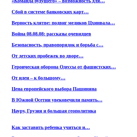
«Команда будущего» – возможность для…
Сбой в системе банковских карт…
Верность клятве: подвиг медиков Цхинвала…
Война 08.08.08: рассказы очевидцев
Безопасность, правопорядок и борьба с…
От детских пробежек во дворе…
Героическая оборона Одессы от фашистских…
От идеи – к большому…
Цена европейского выбора Пашиняна
В Южной Осетии увековечили память…
Науру, Грузия и большая геополитика
Как заставить ребенка учиться и…