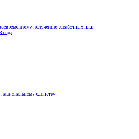
своевременному получению заработных плат
8 года
к национальному единству