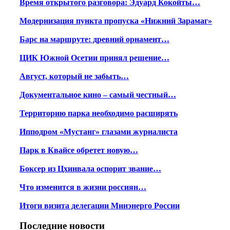
Время открытого разговора: Эдуард Кокойты…
Модернизация пункта пропуска «Нижний Зарамаг»
Барс на маршруте: древний орнамент…
ЦИК Южной Осетии принял решение…
Август, который не забыть…
Документальное кино – самый честный…
Территорию парка необходимо расширять
Ипподром «Мустанг» глазами журналиста
Парк в Квайсе обретет новую…
Боксер из Цхинвала оспорит звание…
Что изменится в жизни россиян…
Итоги визита делегации Минэнерго России
Последние новости