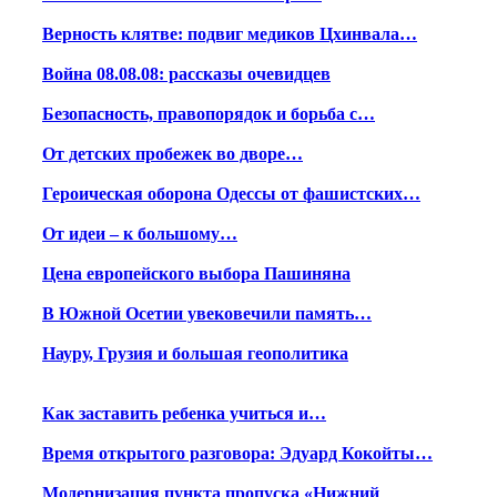
Верность клятве: подвиг медиков Цхинвала…
Война 08.08.08: рассказы очевидцев
Безопасность, правопорядок и борьба с…
От детских пробежек во дворе…
Героическая оборона Одессы от фашистских…
От идеи – к большому…
Цена европейского выбора Пашиняна
В Южной Осетии увековечили память…
Науру, Грузия и большая геополитика
Как заставить ребенка учиться и…
Время открытого разговора: Эдуард Кокойты…
Модернизация пункта пропуска «Нижний