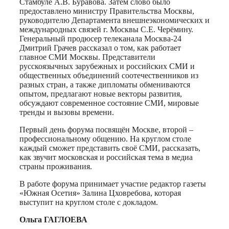
Стамбуле А.В. Буравова. Затем слово было
предоставлено министру Правительства Москвы,
руководителю Департамента внешнеэкономических и
международных связей г. Москвы С.Е. Черёмину.
Генеральный продюсер телеканала Москва-24
Дмитрий Грачев рассказал о том, как работает
главное СМИ Москвы. Представители
русскоязычных зарубежных и российских СМИ и
общественных объединений соотечественников из
разных стран, а также дипломаты обмениваются
опытом, предлагают новые векторы развития,
обсуждают современное состояние СМИ, мировые
тренды и вызовы времени.
Первый день форума посвящён Москве, второй –
профессиональному общению. На круглом столе
каждый сможет представить своё СМИ, рассказать,
как звучит московская и российская тема в медиа
страны проживания.
В работе форума принимает участие редактор газеты
«Южная Осетия» Залина Цховребова, которая
выступит на круглом столе с докладом.
Ольга ГАГЛОЕВА