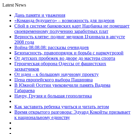
Latest News
Дань памяти и уважения
«Команда будущего» – возможность для лидеров
Сбой в системе банковских карт Нацбанка не помешает
своевременному получению заработных плат
Верность клятве: подвиг медиков Цхинвала в августе
2008 года
Война 08.08.08: рассказы очевидцев
Безопасность, правопорядок и борьба с наркоугрозой
От детских пробежек во дворе до мастера спорта
Героическая оборона Одессы от фашистских
захватчиков
От идеи – к большому научному проекту
Цена европейского выбора Пашиняна
В Южной Осетии увековечили память Вадима
Габараева
Науру, Грузия и большая геополитика
Как заставить ребенка учиться и читать летом
Время открытого разговора: Эдуард Кокойты призывает
к национальному единству