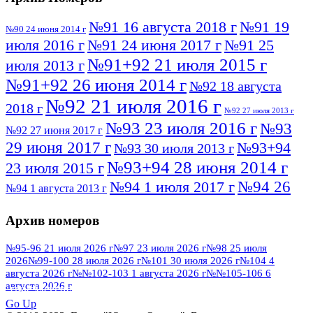
№91 16 августа 2018 г
№91 19
№90 24 июня 2014 г
июля 2016 г
№91 24 июня 2017 г
№91 25
№91+92 21 июля 2015 г
июля 2013 г
№91+92 26 июня 2014 г
№92 18 августа
№92 21 июля 2016 г
2018 г
№92 27 июля 2013 г
№93 23 июля 2016 г
№93
№92 27 июня 2017 г
29 июня 2017 г
№93+94
№93 30 июля 2013 г
№93+94 28 июня 2014 г
23 июля 2015 г
№94 26
№94 1 июля 2017 г
№94 1 августа 2013 г
июля 2016 г
№95 4 июля 2017 г
№95 1 июля 2014 г
Архив номеров
№95 7 августа 2012 г
№95 25 июля 2015 г
№95 28 июля 2016 г
№95+96 3 августа
№95-96 21 июля 2026 г
№97 23 июля 2026 г
№98 25 июля
2026
№99-100 28 июля 2026 г
№101 30 июля 2026 г
№104 4
№96 9 августа
2013 г
№96 6 июля 2017 г
августа 2026 г
№№102-103 1 августа 2026 г
№№105-106 6
2012 г
№96+97 3 июля 2014 г
августа 2026 г
№96 28 июля 2015 г
ПОСМОТРЕТЬ ВСЕ
№96+97 30 июля 2016 г
№97
Go Up
№97 6 августа 2013 г