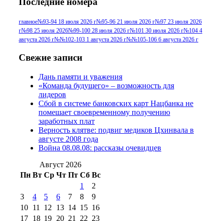
Последние номера
№96 9 августа 2012
июля 2017 г
(11)
г
(13)
№96+97 3
№96 28 июля 2015 г
(9)
главное
№93-94 18 июля 2026 г
№95-96 21 июля 2026 г
№97 23 июля 2026
г
№98 25 июля 2026
№99-100 28 июля 2026 г
№101 30 июля 2026 г
№104 4
№96+97 30 июля
июля 2014 г
(10)
августа 2026 г
№№102-103 1 августа 2026 г
№№105-106 6 августа 2026 г
2016 г
(13)
№97 8
№97 6 августа 2013 г
(6)
Свежие записи
№97 11 августа
июля 2017 г
(13)
Дань памяти и уважения
2012 г
(15)
№97 30 июля 2015 г
«Команда будущего» – возможность для
(15)
лидеров
№98 1 августа 2015 г
(10)
№98 2
Сбой в системе банковских карт Нацбанка не
августа 2016 г
(10)
№98 5 июля 2014 г
(10)
помешает своевременному получению
№98 14
заработных плат
№98 8 августа 2013 г
(9)
Верность клятве: подвиг медиков Цхинвала в
августа 2012 г
(14)
августе 2008 года
№98+99 11 июля
Война 08.08.08: рассказы очевидцев
№99 4 августа
2017 г
(9)
№99 4 августа 2015 г
(6)
2016 г
(12)
№99 16
Август 2026
№99 8 июля 2014 г
(9)
Пн
Вт
Ср
Чт
Пт
Сб
Вс
№99+100 10
августа 2012 г
(11)
1
2
августа 2013 г
(12)
3
4
5
6
7
8
9
10
11
12
13
14
15
16
17
18
19
20
21
22
23