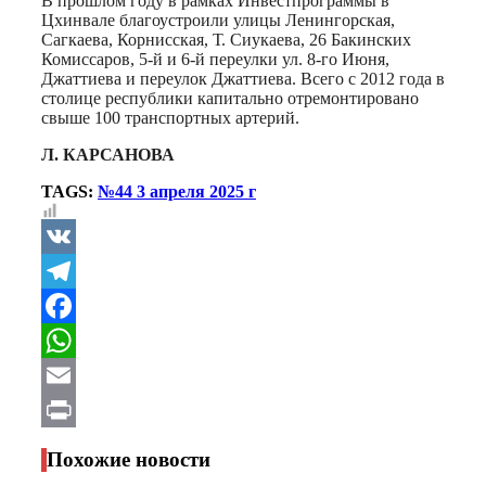
В прошлом году в рамках Инвестпрограммы в
Цхинвале благоустроили улицы Ленингорская,
Сагкаева, Корнисская, Т. Сиукаева, 26 Бакинских
Комиссаров, 5-й и 6-й переулки ул. 8-го Июня,
Джаттиева и переулок Джаттиева. Всего с 2012 года в
столице республики капитально отремонтировано
свыше 100 транспортных артерий.
Л. КАРСАНОВА
TAGS:
№44 3 апреля 2025 г
VK
Telegram
Facebook
WhatsApp
Email
Print
Похожие новости