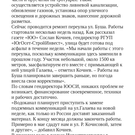
осуществляется устройство ливневой канализации,
обновление газонов, установка опор уличного
освещения и дорожных знаков, нанесение дорожной
разметки.
Сейчас проводится ремонт переулка ул. Буша. Работы
стартовали несколько недель назад. Как рассказал
газете «ЮО» Сослан Кочиев, гендиректор РГУП
«ЮгОсет-СтройИнвест», улица будет готова под
асфальт в течение недели. «Мы начали работы с этого
переулка, поскольку коммуникации здесь заменили в
прошлом году. Участок небольшой, около 1500 кв
метров, заасфальтируем его вместе с примыкающей к
ней улицей Галаева, – отметил Кочиев. – Работы на
Буша планировали завершить раньше, но погода
внесла свои коррективы».
По словам гендиректора ЮОСИ, никаких проблем не
возникает, финансирование своевременное, техники
и рабочих достаточно.
«Водоканал планирует приступить к замене
подземных коммуникаций на ул.Галаева на новой
неделе, как только из России доставят заказанный
материал. К концу месяца должны закончить работы.
Примерно в мае сдадут нам и ул. Р. Кочисовой, затем
и другие», – добавил Кочиев.