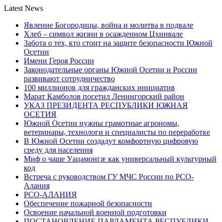
Latest News
Явление Богородицы, война и молитва в подвале
Хлеб – символ жизни в осажденном Цхинвале
Забота о тех, кто стоит на защите безопасности Южной
Осетии
Имени Героя России
Законодательные органы Южной Осетии и России
развивают сотрудничество
100 миллионов для гражданских инициатив
Марат Камболов посетил Ленингорский район
УКАЗ ПРЕЗИДЕНТА РЕСПУБЛИКИ ЮЖНАЯ
ОСЕТИЯ
Южной Осетии нужны грамотные агрономы,
ветеринары, технологи и специалисты по переработке
В Южной Осетии создадут комфортную цифровую
среду для населения
Миф о чаше Уацамонгæ как универсальный культурный
код
Встреча с руководством ГУ МЧС России по РСО-
Алания
РСО-АЛАНИЯ
Обеспечение пожарной безопасности
Освоение начальной военной подготовки
ПОСТАНОВЛЕНИЕ ПАРЛАМЕНТА РЕСПУБЛИКИ