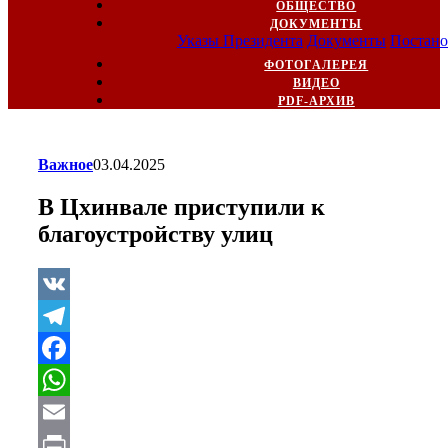
ОБЩЕСТВО
ДОКУМЕНТЫ
Указы Президента
Документы
Постано
ФОТОГАЛЕРЕЯ
ВИДЕО
PDF-АРХИВ
Важное
03.04.2025
В Цхинвале приступили к
благоустройству улиц
VK
Telegram
Facebook
WhatsApp
Email