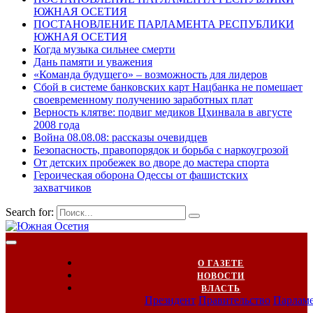
ЮЖНАЯ ОСЕТИЯ
ПОСТАНОВЛЕНИЕ ПАРЛАМЕНТА РЕСПУБЛИКИ
ЮЖНАЯ ОСЕТИЯ
Когда музыка сильнее смерти
Дань памяти и уважения
«Команда будущего» – возможность для лидеров
Сбой в системе банковских карт Нацбанка не помешает
своевременному получению заработных плат
Верность клятве: подвиг медиков Цхинвала в августе
2008 года
Война 08.08.08: рассказы очевидцев
Безопасность, правопорядок и борьба с наркоугрозой
От детских пробежек во дворе до мастера спорта
Героическая оборона Одессы от фашистских
захватчиков
Search for:
О ГАЗЕТЕ
НОВОСТИ
ВЛАСТЬ
Президент
Правительство
Парлам