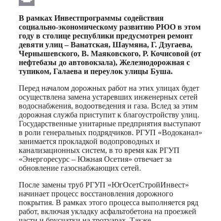
Print
В рамках Инвестпрограммы содействия
социально-экономическому развитию РЮО в этом
году в столице республики предусмотрен ремонт
девяти улиц – Ванатская, Шаумяна, Г. Дзугаева,
Чернышевского, В. Маяковского, Р. Кочисовой (от
нефтебазы до автовокзала), Железнодорожная с
тупиком, Галаева и переулок улицы Буша.
Перед началом дорожных работ на этих улицах будет
осуществлена замена устаревших инженерных сетей
водоснабжения, водоотведения и газа. Вслед за этим
дорожная служба приступит к благоустройству улиц.
Государственные унитарные предприятия выступают
в роли генеральных подрядчиков. РГУП «Водоканал»
занимается прокладкой водопроводных и
канализационных систем, в то время как РГУП
«Энергоресурс – Южная Осетия» отвечает за
обновление газоснабжающих сетей.
После замены труб РГУП «ЮгОсетСтройИнвест»
начинает процесс восстановления дорожного
покрытия. В рамках этого процесса выполняется ряд
работ, включая укладку асфальтобетона на проезжей
части и брусчатки на тротуарах. Также