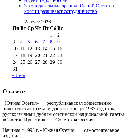
Имени Героя России
августа 2012 г
(14)
Законодательные органы Южной Осетии и
№98+99 11 июля
России развивают сотрудничество
№99 4 августа
2017 г
(9)
№99 4 августа 2015 г
(6)
2016 г
(12)
№99 16
Август 2026
№99 8 июля 2014 г
(9)
Пн
Вт
Ср
Чт
Пт
Сб
Вс
№99+100 10
августа 2012 г
(11)
1
2
августа 2013 г
(12)
3
4
5
6
7
8
9
10
11
12
13
14
15
16
17
18
19
20
21
22
23
24
25
26
27
28
29
30
31
« Июл
О газете
«Южная Осетия» — республиканская общественно-
политическая газета, издается с января 1983 года как
русскоязычный дубляж осетинской национальной газеты
«Советон Ирыстон» — «Советская Осетия».
Начиная с 1993 г. «Южная Осетия» — самостоятельное
издание..