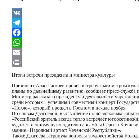
VK
Telegram
Facebook
WhatsApp
Email
Print
Итоги встречи президента и министра культуры
Президент Алан Гаглоев провел встречу с министром кул
планы по дальнейшему развитию, сообщает пресс-служба п
Министр рассказала президенту о деятельности учреждений
среди которых – успешный совместный концерт Государст
«Нохчо», который прошел в Грозном в начале ноября.
По словам Дзагоевой, выступление стало знаковым событи
«Российский зритель всегда тепло встречает югоосетинск
художественному руководителю ансамбля Сергею Кочиеву 
звание «Народный артист Чеченской Республики».
Также Дзагоева затронула вопросы трудоустройства молод