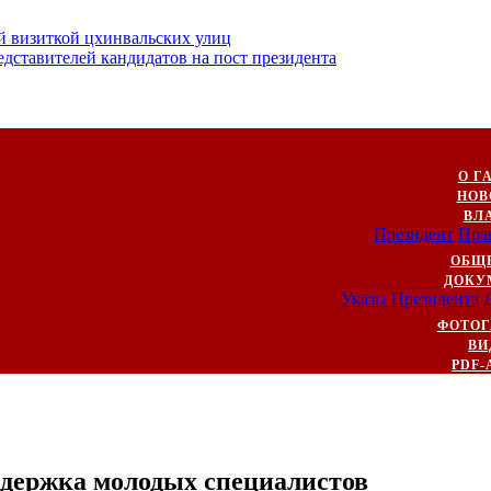
й визиткой цхинвальских улиц
ставителей кандидатов на пост президента
О Г
НОВ
ВЛ
Президент
Пра
ОБЩ
ДОКУ
Указы Президента
ФОТОГ
ВИ
PDF-
ддержка молодых специалистов