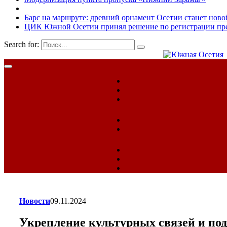
Барс на маршруте: древний орнамент Осетии станет ново
ЦИК Южной Осетии принял решение по регистрации пред
Search for:
Новости
09.11.2024
Укрепление культурных связей и по