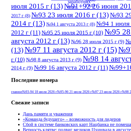
июля 2015 г
(13)
№91+92 26 июня 201
№93 23 июля 2016 г
(13)
№93 29
2017 г
(8)
2014 г
(13)
№94 1 июля 
№94 1 августа 2013 г
(8)
№95 28
2012 г
(11)
№95 25 июля 2015 г
(10)
августа 2012 г
(13)
№
№96 28 июля 2015 г
(9)
№97 11 августа 2012 г
(15)
№97
(13)
№98 14 август
г
(10)
№98 8 августа 2013 г
(9)
№99+10
№99 16 августа 2012 г
(11)
2014 г
(9)
Последние номера
главное
№93-94 18 июля 2026 г
№95-96 21 июля 2026 г
№97 23 июля 2026 г
№98 2
Свежие записи
Дань памяти и уважения
«Команда будущего» – возможность для лидеров
Сбой в системе банковских карт Нацбанка не помеш
Верность клятве: подвиг медиков Цхинвала в августе