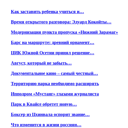
Как заставить ребенка учиться и…
Время открытого разговора: Эдуард Кокойты…
Модернизация пункта пропуска «Нижний Зарамаг»
Барс на маршруте: древний орнамент…
ЦИК Южной Осетии принял решение…
Август, который не забыть…
Документальное кино – самый честный…
Территорию парка необходимо расширять
Ипподром «Мустанг» глазами журналиста
Парк в Квайсе обретет новую…
Боксер из Цхинвала оспорит звание…
Что изменится в жизни россиян…