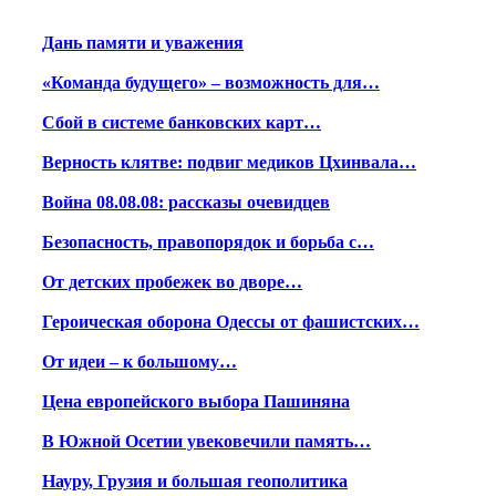
Дань памяти и уважения
«Команда будущего» – возможность для…
Сбой в системе банковских карт…
Верность клятве: подвиг медиков Цхинвала…
Война 08.08.08: рассказы очевидцев
Безопасность, правопорядок и борьба с…
От детских пробежек во дворе…
Героическая оборона Одессы от фашистских…
От идеи – к большому…
Цена европейского выбора Пашиняна
В Южной Осетии увековечили память…
Науру, Грузия и большая геополитика