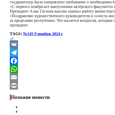
госдрамтеатр было направлено требование о необходимости
«С первого ноября все выпускники актёрского факультета 
Президент Алан Гаглоев высоко оценил работу министерств
«Поздравляю художественного руководителя и солиста анс
за пределами республики. Что касается вопросов, которые
президент.
TAGS:
№145 9 ноября 2024 г
VK
Telegram
Facebook
WhatsApp
Email
Print
Похожие новости