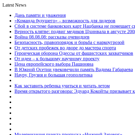
Latest News
Дань памяти и уважения
«Команда будущего» – возможность для лидеров
Сбой в системе банковских карт Нацбанка не помешает 
Верность клятве: подвиг медиков Цхинвала в августе 200
Война 08.08.08: рассказы очевидцев
Безопасность, правопорядок и борьба с наркоугрозой
От детских пробежек во дворе до мастера спорта
Героическая оборона Одессы от фашистских захватчиков
От идеи – к большому научному проекту
Цена европейского выбора Пашиняна
В Южной Осетии увековечили память Вадима Габараева
Науру, Грузия и большая геополитика
Как заставить ребенка учиться и читать летом
Время открытого разговора: Эдуард Кокойты призывает 
Модернизация пункта пропуска «Нижний Зарамаг»