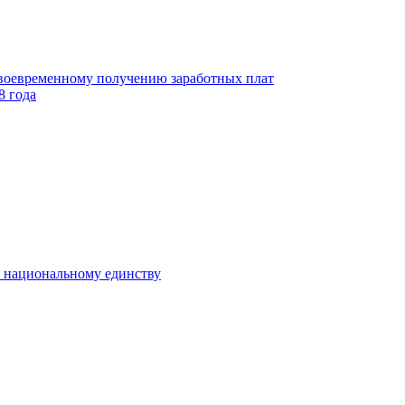
своевременному получению заработных плат
8 года
к национальному единству