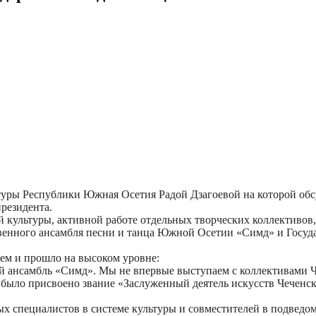
ьтуры Республики Южная Осетия Радой Дзагоевой на которой об
резидента.
 культуры, активной работе отдельных творческих коллективов,
венного ансамбля песни и танца Южной Осетии «Симд» и Госуд
ем и прошло на высоком уровне:
ий ансамбль «Симд». Мы не впервые выступаем с коллективами Ч
было присвоено звание «Заслуженный деятель искусств Чеченск
ых специалистов в системе культуры и совместителей в подведо