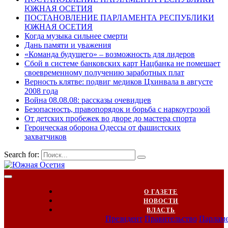
ЮЖНАЯ ОСЕТИЯ
ПОСТАНОВЛЕНИЕ ПАРЛАМЕНТА РЕСПУБЛИКИ
ЮЖНАЯ ОСЕТИЯ
Когда музыка сильнее смерти
Дань памяти и уважения
«Команда будущего» – возможность для лидеров
Сбой в системе банковских карт Нацбанка не помешает
своевременному получению заработных плат
Верность клятве: подвиг медиков Цхинвала в августе
2008 года
Война 08.08.08: рассказы очевидцев
Безопасность, правопорядок и борьба с наркоугрозой
От детских пробежек во дворе до мастера спорта
Героическая оборона Одессы от фашистских
захватчиков
Search for:
О ГАЗЕТЕ
НОВОСТИ
ВЛАСТЬ
Президент
Правительство
Парлам