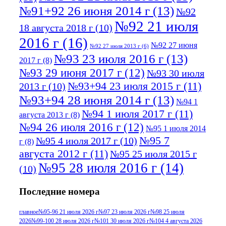
№91+92 26 июня 2014 г
(13)
№92
№92 21 июля
18 августа 2018 г
(10)
2016 г
(16)
№92 27 июня
№92 27 июля 2013 г
(6)
№93 23 июля 2016 г
(13)
2017 г
(8)
№93 29 июня 2017 г
(12)
№93 30 июля
№93+94 23 июля 2015 г
(11)
2013 г
(10)
№93+94 28 июня 2014 г
(13)
№94 1
№94 1 июля 2017 г
(11)
августа 2013 г
(8)
№94 26 июля 2016 г
(12)
№95 1 июля 2014
№95 7
№95 4 июля 2017 г
(10)
г
(8)
августа 2012 г
(11)
№95 25 июля 2015 г
№95 28 июля 2016 г
(14)
(10)
№95+96 3 августа 2013 г
(11)
№96 6
Последние номера
№96 9 августа 2012
июля 2017 г
(11)
г
(13)
№96+97 3
№96 28 июля 2015 г
(9)
главное
№95-96 21 июля 2026 г
№97 23 июля 2026 г
№98 25 июля
2026
№99-100 28 июля 2026 г
№101 30 июля 2026 г
№104 4 августа 2026
№96+97 30 июля