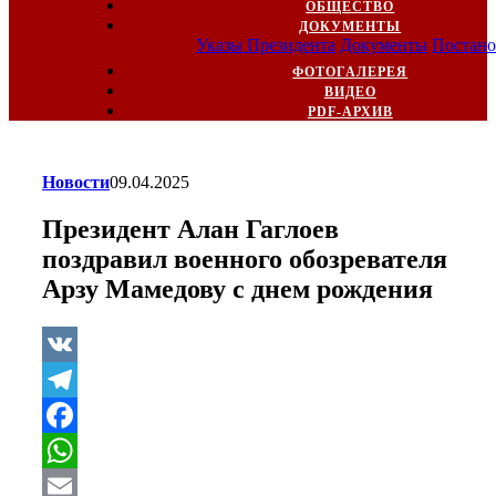
ОБЩЕСТВО
ДОКУМЕНТЫ
Указы Президента
Документы
Постано
ФОТОГАЛЕРЕЯ
ВИДЕО
PDF-АРХИВ
Новости
09.04.2025
Президент Алан Гаглоев
поздравил военного обозревателя
Арзу Мамедову с днем рождения
VK
Telegram
Facebook
WhatsApp