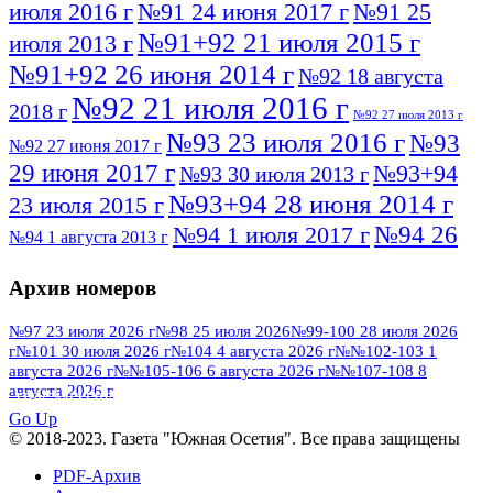
июля 2016 г
№91 24 июня 2017 г
№91 25
№91+92 21 июля 2015 г
июля 2013 г
№91+92 26 июня 2014 г
№92 18 августа
№92 21 июля 2016 г
2018 г
№92 27 июля 2013 г
№93 23 июля 2016 г
№93
№92 27 июня 2017 г
29 июня 2017 г
№93+94
№93 30 июля 2013 г
№93+94 28 июня 2014 г
23 июля 2015 г
№94 26
№94 1 июля 2017 г
№94 1 августа 2013 г
июля 2016 г
№95 4 июля 2017 г
№95 1 июля 2014 г
Архив номеров
№95 7 августа 2012 г
№95 25 июля 2015 г
№95 28 июля 2016 г
№95+96 3 августа
№97 23 июля 2026 г
№98 25 июля 2026
№99-100 28 июля 2026
г
№101 30 июля 2026 г
№104 4 августа 2026 г
№№102-103 1
№96 9 августа
2013 г
№96 6 июля 2017 г
августа 2026 г
№№105-106 6 августа 2026 г
№№107-108 8
2012 г
№96+97 3 июля 2014 г
августа 2026 г
№96 28 июля 2015 г
ПОСМОТРЕТЬ ВСЕ
№96+97 30 июля 2016 г
№97
Go Up
№97 6 августа 2013 г
© 2018-2023. Газета "Южная Осетия". Все права защищены
№97 11 августа 2012 г
8 июля 2017 г
PDF-Архив
№97 30 июля 2015 г