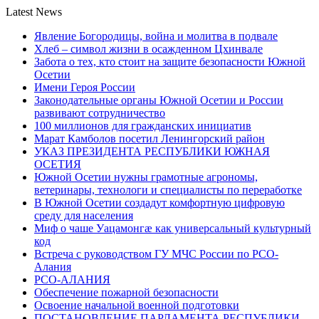
Latest News
Явление Богородицы, война и молитва в подвале
Хлеб – символ жизни в осажденном Цхинвале
Забота о тех, кто стоит на защите безопасности Южной
Осетии
Имени Героя России
Законодательные органы Южной Осетии и России
развивают сотрудничество
100 миллионов для гражданских инициатив
Марат Камболов посетил Ленингорский район
УКАЗ ПРЕЗИДЕНТА РЕСПУБЛИКИ ЮЖНАЯ
ОСЕТИЯ
Южной Осетии нужны грамотные агрономы,
ветеринары, технологи и специалисты по переработке
В Южной Осетии создадут комфортную цифровую
среду для населения
Миф о чаше Уацамонгæ как универсальный культурный
код
Встреча с руководством ГУ МЧС России по РСО-
Алания
РСО-АЛАНИЯ
Обеспечение пожарной безопасности
Освоение начальной военной подготовки
ПОСТАНОВЛЕНИЕ ПАРЛАМЕНТА РЕСПУБЛИКИ