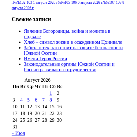
июля 2014 г
(10)
г
№№102-103 1 августа 2026 г
№№105-106 6 августа 2026 г
№№107-108 8
2016 г
(13)
№97 8
августа 2026 г
№97 6 августа 2013 г
(6)
№97 11 августа
июля 2017 г
(13)
Свежие записи
2012 г
(15)
№97 30 июля 2015 г
Явление Богородицы, война и молитва в
(15)
подвале
№98 1 августа 2015 г
(10)
№98 2
Хлеб – символ жизни в осажденном Цхинвале
августа 2016 г
(10)
№98 5 июля 2014 г
(10)
Забота о тех, кто стоит на защите безопасности
№98 14
Южной Осетии
№98 8 августа 2013 г
(9)
Имени Героя России
августа 2012 г
(14)
Законодательные органы Южной Осетии и
№98+99 11 июля
России развивают сотрудничество
№99 4 августа
2017 г
(9)
№99 4 августа 2015 г
(6)
2016 г
(12)
№99 16
Август 2026
№99 8 июля 2014 г
(9)
Пн
Вт
Ср
Чт
Пт
Сб
Вс
№99+100 10
августа 2012 г
(11)
1
2
августа 2013 г
(12)
3
4
5
6
7
8
9
10
11
12
13
14
15
16
17
18
19
20
21
22
23
24
25
26
27
28
29
30
31
« Июл