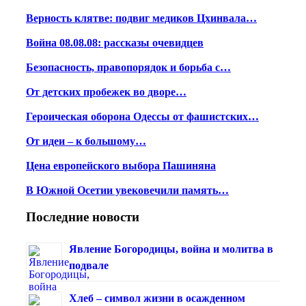
Верность клятве: подвиг медиков Цхинвала…
Война 08.08.08: рассказы очевидцев
Безопасность, правопорядок и борьба с…
От детских пробежек во дворе…
Героическая оборона Одессы от фашистских…
От идеи – к большому…
Цена европейского выбора Пашиняна
В Южной Осетии увековечили память…
Последние новости
Явление Богородицы, война и молитва в
подвале
Хлеб – символ жизни в осажденном