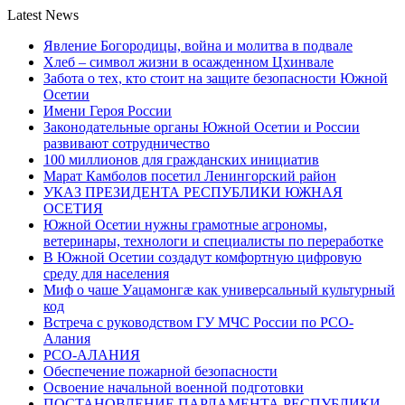
Latest News
Явление Богородицы, война и молитва в подвале
Хлеб – символ жизни в осажденном Цхинвале
Забота о тех, кто стоит на защите безопасности Южной
Осетии
Имени Героя России
Законодательные органы Южной Осетии и России
развивают сотрудничество
100 миллионов для гражданских инициатив
Марат Камболов посетил Ленингорский район
УКАЗ ПРЕЗИДЕНТА РЕСПУБЛИКИ ЮЖНАЯ
ОСЕТИЯ
Южной Осетии нужны грамотные агрономы,
ветеринары, технологи и специалисты по переработке
В Южной Осетии создадут комфортную цифровую
среду для населения
Миф о чаше Уацамонгæ как универсальный культурный
код
Встреча с руководством ГУ МЧС России по РСО-
Алания
РСО-АЛАНИЯ
Обеспечение пожарной безопасности
Освоение начальной военной подготовки
ПОСТАНОВЛЕНИЕ ПАРЛАМЕНТА РЕСПУБЛИКИ