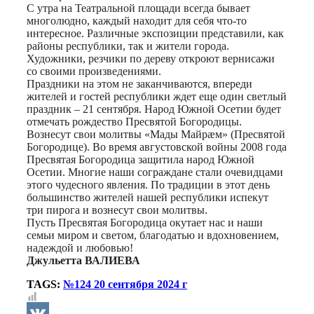
С утра на Театральной площади всегда бывает
многолюдно, каждый находит для себя что-то
интересное. Различные экспозиции представили, как
районы республики, так и жители города.
Художники, резчики по дереву откроют вернисажи
со своими произведениями.
Праздники на этом не заканчиваются, впереди
жителей и гостей республики ждет еще один светлый
праздник – 21 сентября. Народ Южной Осетии будет
отмечать рождество Пресвятой Богородицы.
Вознесут свои молитвы «Мады Майрӕм» (Пресвятой
Богородице). Во время августовской войны 2008 года
Пресвятая Богородица защитила народ Южной
Осетии. Многие наши сограждане стали очевидцами
этого чудесного явления. По традиции в этот день
большинство жителей нашей республики испекут
три пирога и вознесут свои молитвы.
Пусть Пресвятая Богородица окутает нас и наши
семьи миром и светом, благодатью и вдохновением,
надеждой и любовью!
Джульетта ВАЛИЕВА
TAGS:
№124 20 сентября 2024 г