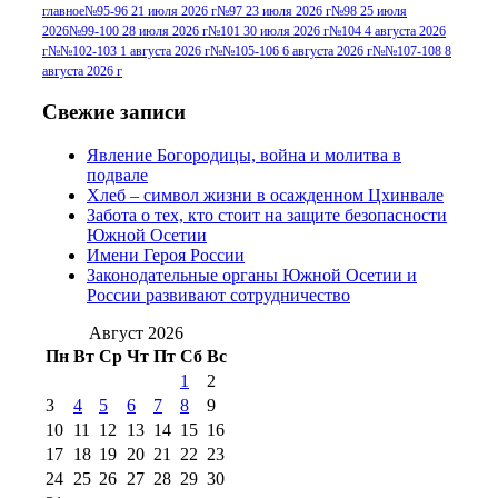
г
(13)
№96+97 3
№96 28 июля 2015 г
(9)
главное
№95-96 21 июля 2026 г
№97 23 июля 2026 г
№98 25 июля
2026
№99-100 28 июля 2026 г
№101 30 июля 2026 г
№104 4 августа 2026
№96+97 30 июля
июля 2014 г
(10)
г
№№102-103 1 августа 2026 г
№№105-106 6 августа 2026 г
№№107-108 8
2016 г
(13)
№97 8
августа 2026 г
№97 6 августа 2013 г
(6)
№97 11 августа
июля 2017 г
(13)
Свежие записи
2012 г
(15)
№97 30 июля 2015 г
Явление Богородицы, война и молитва в
(15)
подвале
№98 1 августа 2015 г
(10)
№98 2
Хлеб – символ жизни в осажденном Цхинвале
августа 2016 г
(10)
№98 5 июля 2014 г
(10)
Забота о тех, кто стоит на защите безопасности
№98 14
Южной Осетии
№98 8 августа 2013 г
(9)
Имени Героя России
августа 2012 г
(14)
Законодательные органы Южной Осетии и
№98+99 11 июля
России развивают сотрудничество
№99 4 августа
2017 г
(9)
№99 4 августа 2015 г
(6)
2016 г
(12)
№99 16
Август 2026
№99 8 июля 2014 г
(9)
Пн
Вт
Ср
Чт
Пт
Сб
Вс
№99+100 10
августа 2012 г
(11)
1
2
августа 2013 г
(12)
3
4
5
6
7
8
9
10
11
12
13
14
15
16
17
18
19
20
21
22
23
24
25
26
27
28
29
30