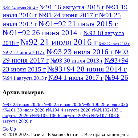
№91 16 августа 2018 г
№91 19
№90 24 июня 2014 г
июля 2016 г
№91 24 июня 2017 г
№91 25
№91+92 21 июля 2015 г
июля 2013 г
№91+92 26 июня 2014 г
№92 18 августа
№92 21 июля 2016 г
2018 г
№92 27 июля 2013 г
№93 23 июля 2016 г
№93
№92 27 июня 2017 г
29 июня 2017 г
№93+94
№93 30 июля 2013 г
№93+94 28 июня 2014 г
23 июля 2015 г
№94 26
№94 1 июля 2017 г
№94 1 августа 2013 г
июля 2016 г
№95 4 июля 2017 г
№95 1 июля 2014 г
Архив номеров
№95 7 августа 2012 г
№95 25 июля 2015 г
№95 28 июля 2016 г
№95+96 3 августа
№97 23 июля 2026 г
№98 25 июля 2026
№99-100 28 июля 2026
г
№101 30 июля 2026 г
№104 4 августа 2026 г
№№102-103 1
№96 9 августа
2013 г
№96 6 июля 2017 г
августа 2026 г
№№105-106 6 августа 2026 г
№№107-108 8
2012 г
№96+97 3 июля 2014 г
августа 2026 г
№96 28 июля 2015 г
ПОСМОТРЕТЬ ВСЕ
№96+97 30 июля 2016 г
№97
Go Up
№97 6 августа 2013 г
© 2018-2023. Газета "Южная Осетия". Все права защищены