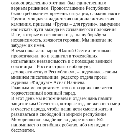
самоопределению этот шаг был единственным
верным решением. Провозглашение Республики
было требованием времени: ситуация, сложившаяся в
Грузии, мощная звиадистская националистическая
кампания, призывы «Грузия – для грузин», вынудили
нас искать пути выхода из создавшегося положения.
И те, которые возглавили тогда нашу борьбу за
независимость, являются героями. Мы никогда не
забудем их имен.
Время показало: народ Южной Осетии не только
провозгласил, но и защитил в тяжелейших
испытаниях независимость и с помощью великой
союзницы – России строит свободную,
демократическую Республику», – поделилась своим
мнением писательница, редактор отдела прозы
журнала «Фидиуаг» Асиат Наниева.
Главным мероприятием этого праздника является
торжественный военный парад.
В этот день мы вспоминаем и отдаем дань памяти
защитникам Отечества, которые отдали жизни за мир
и счастье народа, чтобы наши дети смогли жить и
развиваться в свободной и мирной республике.
Мемориальное кладбище во дворе школы №5
напоминает о погибших ребятах, ибо их подвиг
бессмертен.