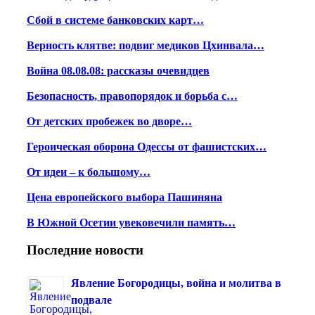
Сбой в системе банковских карт…
Верность клятве: подвиг медиков Цхинвала…
Война 08.08.08: рассказы очевидцев
Безопасность, правопорядок и борьба с…
От детских пробежек во дворе…
Героическая оборона Одессы от фашистских…
От идеи – к большому…
Цена европейского выбора Пашиняна
В Южной Осетии увековечили память…
Последние новости
Явление Богородицы, война и молитва в
подвале