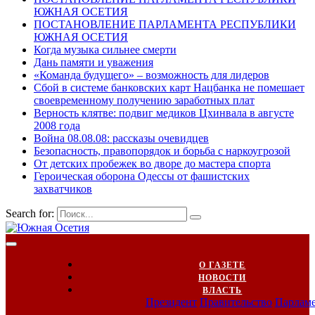
ЮЖНАЯ ОСЕТИЯ
ПОСТАНОВЛЕНИЕ ПАРЛАМЕНТА РЕСПУБЛИКИ
ЮЖНАЯ ОСЕТИЯ
Когда музыка сильнее смерти
Дань памяти и уважения
«Команда будущего» – возможность для лидеров
Сбой в системе банковских карт Нацбанка не помешает
своевременному получению заработных плат
Верность клятве: подвиг медиков Цхинвала в августе
2008 года
Война 08.08.08: рассказы очевидцев
Безопасность, правопорядок и борьба с наркоугрозой
От детских пробежек во дворе до мастера спорта
Героическая оборона Одессы от фашистских
захватчиков
Search for:
О ГАЗЕТЕ
НОВОСТИ
ВЛАСТЬ
Президент
Правительство
Парлам